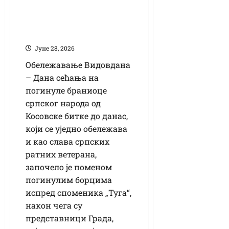
поруке о јединству,
сећању и Косову и
Метохији
Јуне 28, 2026
Обележавање Видовдана
– Дана сећања на
погинуле браниоце
српског народа од
Косовске битке до данас,
који се уједно обележава
и као слава српских
ратних ветерана,
започело је поменом
погинулим борцима
испред споменика „Туга“,
након чега су
представници Града,