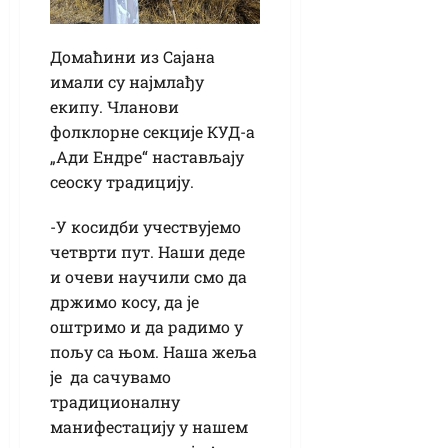
Домаћини из Сајана
имали су најмлађу
екипу. Чланови
фолклорне секције КУД-а
„Ади Ендре“ настављају
сеоску традицију.
-У косидби учествујемо
четврти пут. Наши деде
и очеви научили смо да
држимо косу, да је
оштримо и да радимо у
пољу са њом. Наша жеља
је да сачувамо
традиционалну
манифестацију у нашем