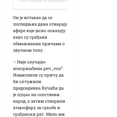
А пост схаред бy Кикиндски портал (@порталкикиндски)
Он је истакао да се
последњих дана отварају
афере које јасно показују
како су грађани
обмањивани причама о
звучном топу.
– Није случајно
искоришћена реч „топ“.
Измислили су причу да
би оптужили
председника Вучића да
је пуцао на сопствени
народ, а затим створили
атмосферу за сукобе и
грађански рат. Мало им