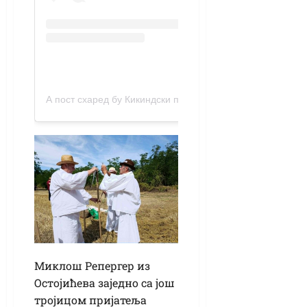
А пост схаред бy Кикиндски портал (@порталкикиндски)
Миклош Репергер из
Остојићева заједно са још
тројицом пријатеља