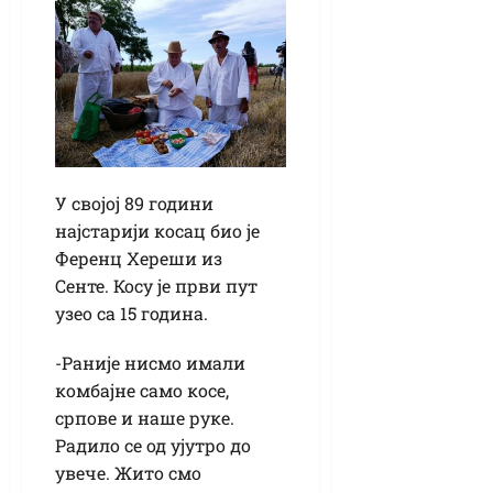
У својој 89 години
најстарији косац био је
Ференц Хереши из
Сенте. Косу је први пут
узео са 15 година.
-Раније нисмо имали
комбајне само косе,
српове и наше руке.
Радило се од ујутро до
увече. Жито смо