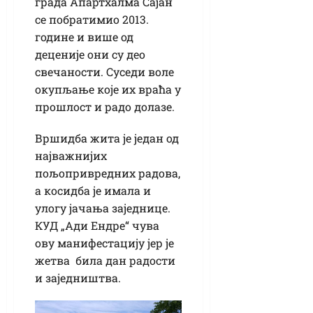
града Апартхалма Сајан
се побратимио 2013.
године и више од
деценије они су део
свечаности. Суседи воле
окупљање које их враћа у
прошлост и радо долазе.
Вршидба жита је један од
најважнијих
пољопривредних радова,
а косидба је имала и
улогу јачања заједнице.
КУД „Ади Ендре“ чува
ову манифестацију јер је
жетва била дан радости
и заједништва.