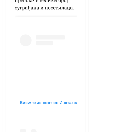
привлаче велики број
суграђана и посетилаца.
Виеw тхис пост он Инстаграм