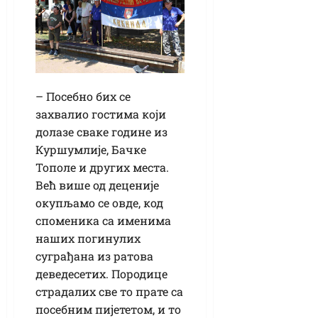
– Посебно бих се
захвалио гостима који
долазе сваке године из
Куршумлије, Бачке
Тополе и других места.
Већ више од деценије
окупљамо се овде, код
споменика са именима
наших погинулих
суграђана из ратова
деведесетих. Породице
страдалих све то прате са
посебним пијететом, и то