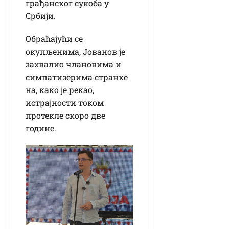
грађанског сукоба у
Србији.
Обраћајући се
окупљенима, Јованов је
захвалио члановима и
симпатизерима странке
на, како је рекао,
истрајности током
протекле скоро две
године.