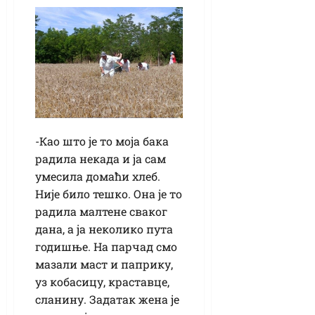
-Као што је то моја бака
радила некада и ја сам
умесила домаћи хлеб.
Није било тешко. Она је то
радила малтене сваког
дана, а ја неколико пута
годишње. На парчад смо
мазали маст и паприку,
уз кобасицу, краставце,
сланину. Задатак жена је