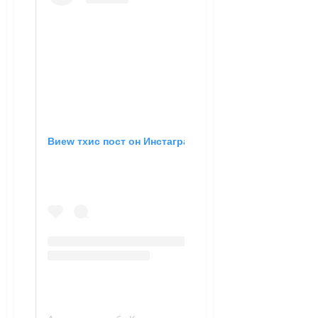
Виеw тхис пост он Инстаграм