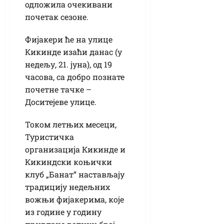
одложила очекивани
почетак сезоне.
Фијакери ће на улице
Кикинде изаћи данас (у
недељу, 21. јуна), од 19
часова, са добро познате
почетне тачке –
Доситејеве улице.
Током летњих месеци,
Туристичка
организација Кикинде и
Кикиндски коњички
клуб „Банат“ настављају
традицију недељних
вожњи фијакерима, које
из године у годину