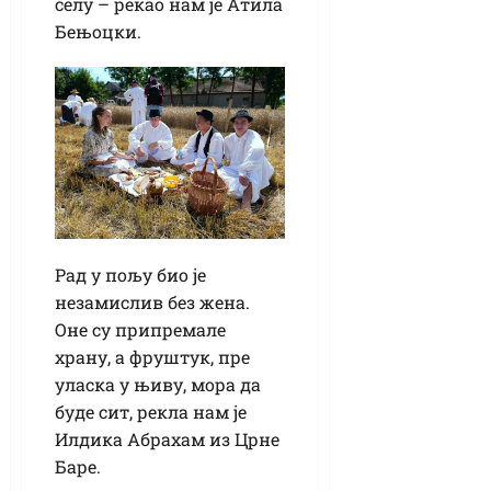
селу – рекао нам је Атила
Бењоцки.
Рад у пољу био је
незамислив без жена.
Оне су припремале
храну, а фруштук, пре
уласка у њиву, мора да
буде сит, рекла нам је
Илдика Абрахам из Црне
Баре.