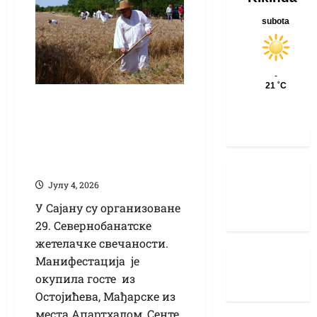
(ВИДЕО) Млади
Сајанци чувају
традицију ручног
кошења жита
Јулy 4, 2026
У Сајану су организоване
29. Севернобанатске
жетелачке свечаности.
Манифестација је
окупила госте из
Остојићева, Мађарске из
места Апартхалом, Сенте,