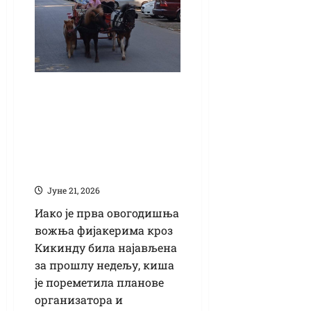
(ВИДЕО) Не
пропустите:
Недељне вожње
фијакерима
стартују данас
Јуне 21, 2026
Иако је прва овогодишња
вожња фијакерима кроз
Кикинду била најављена
за прошлу недељу, киша
је пореметила планове
организатора и