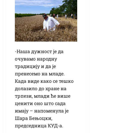
-Наша дужност је да
очувамо народну
традицију и да је
пренесемо на младе.
Када виде како се тешко
долазило до хране на
трпези, млади ће више
ценити оно што сада
имају – напоменула је
Шара Бењоцки,
председница КУД-а.