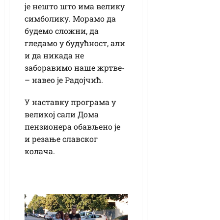
је нешто што има велику
симболику. Морамо да
будемо сложни, да
гледамо у будућност, али
и да никада не
заборавимо наше жртве-
– навео је Радојчић.
У наставку програма у
великој сали Дома
пензионера обављено је
и резање славског
колача.