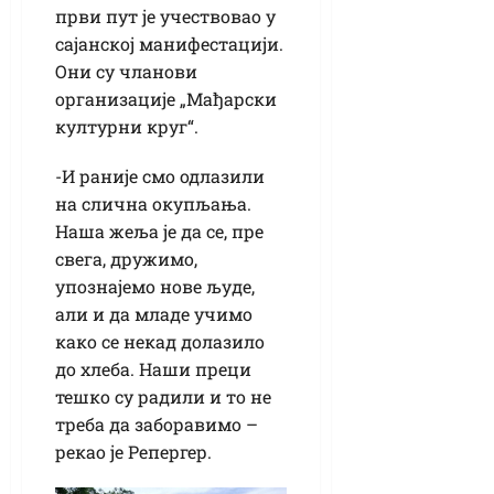
први пут је учествовао у
сајанској манифестацији.
Они су чланови
организације „Мађарски
културни круг“.
-И раније смо одлазили
на слична окупљања.
Наша жеља је да се, пре
свега, дружимо,
упознајемо нове људе,
али и да младе учимо
како се некад долазило
до хлеба. Наши преци
тешко су радили и то не
треба да заборавимо –
рекао је Репергер.