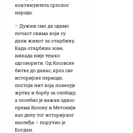
континуитета српског
народа.
– Дужни смо да одамо
почаст свима који су
дали живот за отаџбину.
Када отаџбина зове,
никада није тешко
одговорити. Од Косовске
битке до данас, кроз све
историјске периоде,
постоји нит која повезује
жртву и борбу за слободу,
а посебно је важан однос
према Косову и Метохији
као делу тог историјског
наслеђа – поручио је
Богдан.