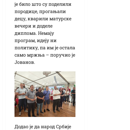
је било што су поделили
породице, прогањали
децу, кварили матурске
вечери и доделе
диплома. Немају
програм, идеју ни
политику, па им је остала
само мржња – поручио је
Јованов.
Додао је да народ Србије