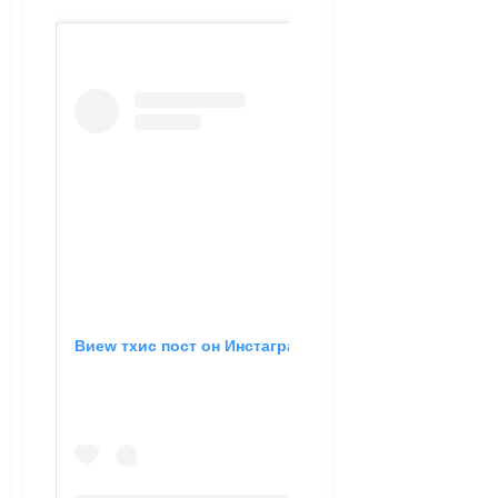
Виеw тхис пост он Инстаграм