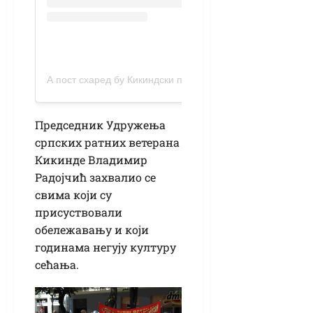
А пост схаред бy Кикиндски портал (@порталкикиндски)
Председник Удружења
српских ратних ветерана
Кикинде Владимир
Радојчић захвалио се
свима који су
присуствовали
обележавању и који
годинама негују културу
сећања.