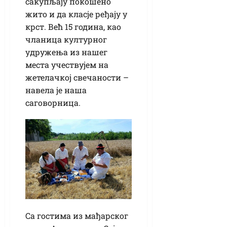
сакупљају покошено
жито и да класје ређају у
крст. Већ 15 година, као
чланица културног
удружења из нашег
места учествујем на
жетелачкој свечаности –
навела је наша
саговорница.
Са гостима из мађарског