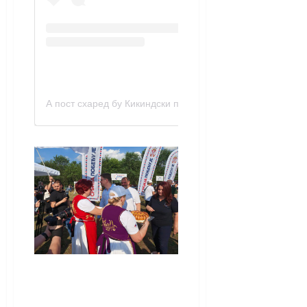
А пост схаред бy Кикиндски портал (@порталкикиндски)
(ВИДЕО) Јованов у
Мокрину: Време за