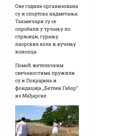
Ове године организована
су и спортска надметања.
Такмичари су се
опробали у трчању по
стрњици, гурању
паорских кола и вучењу
конопца.
Помоћ жетелачким
свечаностима пружили
су и Покрајина и
фондација „Бетлен Габор“
из Мађарске.