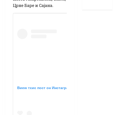
Црне Баре и Сајана.
Виеw тхис пост он Инстаграм