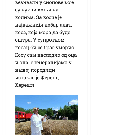
везивали у снопове које
су вукли коњи на
колима. За косце је
најважнији добар алат,
коса, која мора да буде
оштра. У супротном
косац би се брзо уморио.
Косу сам наследио од оца
и она је генерацијама у
нашој породици –
истакао је Ференц
Хереши.