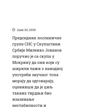
извињења је
прошло, сада је
време за
одговорност
Јуне 20, 2026
Председник посланичке
групе СНС у Скупштини
Србије Миленко Јованов
поручио је са скупа у
Мокрину да они који су
ширили лажи о наводној
употреби звучног топа
морају да одговарају,
оценивши да је циљ
таквих тврдњи био
изазивање
нестабилности и