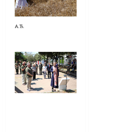
А.Ђ.
(ВИДЕО) Видовдан
у Кикинди: Одата
почаст погинулим
браниоцима уз