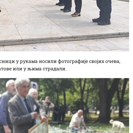
сници у рукама носили фотографије својих очева,
атове или у њима страдали.