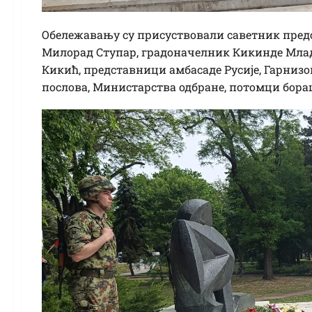
Обележавању су присуствовали саветник предс
Милорад Ступар, градоначелник Кикинде Мла
Кикић, представници амбасаде Русије, Гарни
послова, Министарства одбране, потомци борац