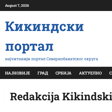
Скип
August 7, 2026
то
цонтент
Кикиндски
портал
најчитанији портал Севернобанатског округа
НАЈНОВИЈЕ
ГРАД
СРБИЈА
АКТУЕЛНО
С
Redakcija Kikindsk