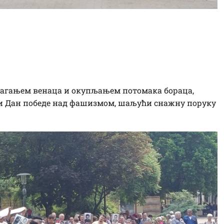
икинди: Сећање на
те дали за слободу
лагањем венаца и окупљањем потомака бораца,
и Дан победе над фашизмом, шаљући снажну поруку