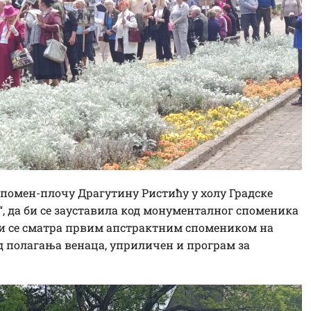
спомен-плочу Драгутину Ристићу у холу Градске
“, да би се зауставила код монументалног споменика
оји се сматра првим апстрактним спомеником на
ед полагања венаца, уприличен и програм за