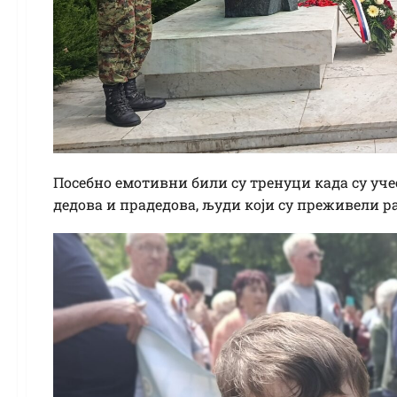
Посебно емотивни били су тренуци када су уче
дедова и прадедова, људи који су преживели р