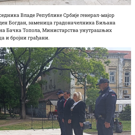
едника Владе Републике Србије генерал-мајор
ден Богдан, заменица градоначелника Биљана
зона Бачка Топола, Министарства унутрашњих
а и бројни грађани.