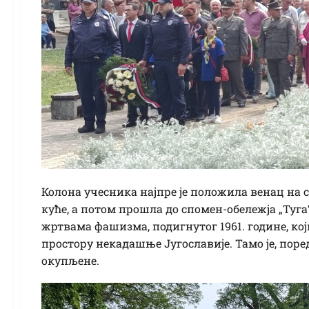
Колона учесника најпре је положила венац на 
куће, а потом прошла до спомен-обележја „Туга
жртвама фашизма, подигнутог 1961. године, к
простору некадашње Југославије. Тамо је, пор
окупљене.