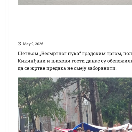
„Бесмртни пук“ у К
претке који су живо
Маy 9, 2026
Шетњом „Бесмртног пука“ градским тргом, по
Кикинђани и њихови гости данас су обележил
да се жртве предака не смеју заборавити.