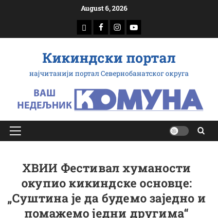
Скип
August 6, 2026
то
доwнлоад
Фацебоок
Инстаграм
Yоутубе
цонтент
Кикиндски портал
најчитанији портал Севернобанатског округа
Примарy
Мену
XВИИ Фестивал хуманости
окупио кикиндске основце:
„Суштина је да будемо заједно и
помажемо једни другима“