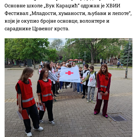
Основне школе „Вук Караџић“ одржан је XВИИ
Фестивал „Младости, хуманости, љубави и лепоте“,
који је окупио бројне основце, волонтере и
сараднике Црвеног крста.