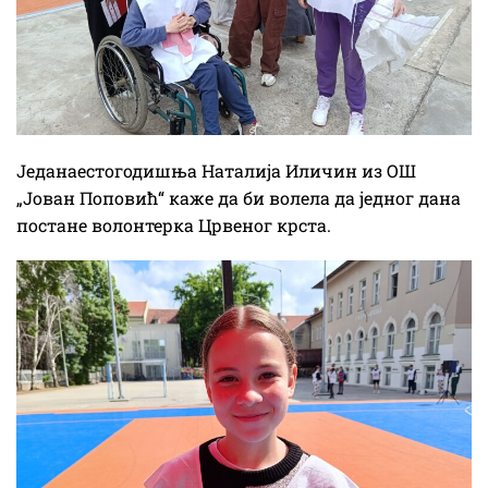
Једанаестогодишња Наталија Иличин из ОШ
„Јован Поповић“ каже да би волела да једног дана
постане волонтерка Црвеног крста.