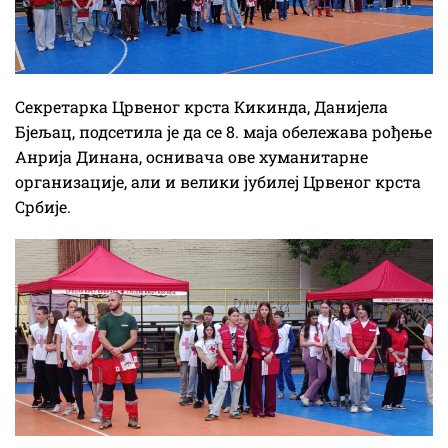
Секретарка Црвеног крста Кикинда, Данијела
Бјељац, подсетила је да се 8. маја обележава рођење
Анрија Динана, оснивача ове хуманитарне
организације, али и велики јубилеј Црвеног крста
Србије.