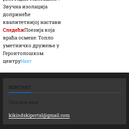
Звучна изолација
допринеће
квалитетнијој настави
Следећи
Поезија која
враћа осмехе: Топло
уметничко дружење у
Геронтолошком
центру
Неxт
КОНТАКТ
Пишите нам
kikindskiportal@gmail.com