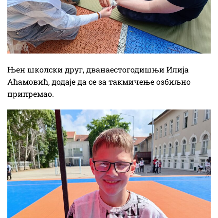
Њен школски друг, дванаестогодишњи Илија
Аћамовић, додаје да се за такмичење озбиљно
припремао.