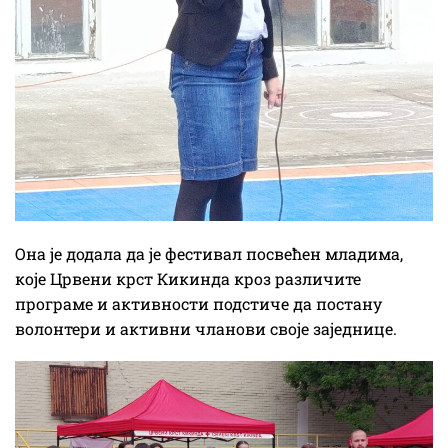
Она је додала да је фестивал посвећен младима,
које Црвени крст Кикинда кроз различите
програме и активности подстиче да постану
волонтери и активни чланови своје заједнице.