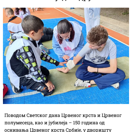
Поводом Светског дана Црвеног крста и Црвеног
полумесеца, као и јубилеја – 150 година од
оснивања Црвеног крста Србије, у дворишту