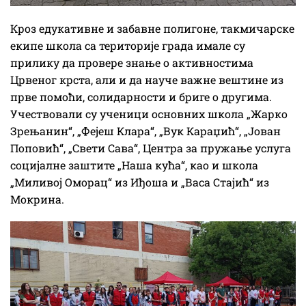
Кроз едукативне и забавне полигоне, такмичарске
екипе школа са територије града имале су
прилику да провере знање о активностима
Црвеног крста, али и да науче важне вештине из
прве помоћи, солидарности и бриге о другима.
Учествовали су ученици основних школа „Жарко
Зрењанин“, „Фејеш Клара“, „Вук Караџић“, „Јован
Поповић“, „Свети Сава“, Центра за пружање услуга
социјалне заштите „Наша кућа“, као и школа
„Миливој Оморац“ из Иђоша и „Васа Стајић“ из
Мокрина.