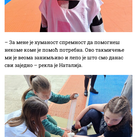
– За мене је хуманост спремност да помогнеш
некоме коме је помоћ потребна. Ово такмичење
ми је веома занимљиво и лепо је што смо данас
сви заједно – рекла је Наталија.