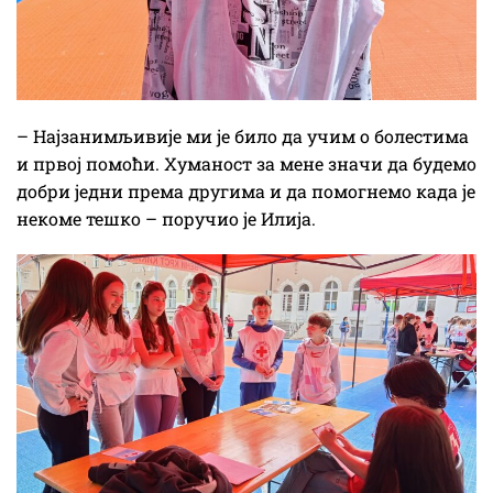
– Најзанимљивије ми је било да учим о болестима
и првој помоћи. Хуманост за мене значи да будемо
добри једни према другима и да помогнемо када је
некоме тешко – поручио је Илија.