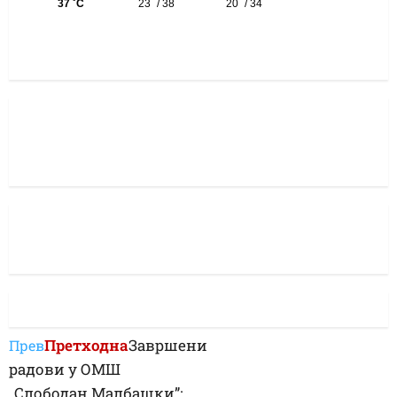
Претходна
Завршени
Прев
радови у ОМШ
„Слободан Малбашки”: