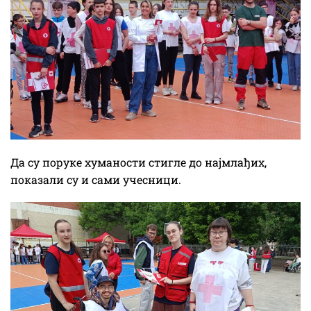
Да су поруке хуманости стигле до најмлађих,
показали су и сами учесници.