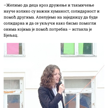
–Желимо да деца кроз дружење и такмичење
науче колико су важни хуманост, солидарност и
помоћ другима. Апелујемо на заједницу да буде
солидарна и да се укључи како бисмо помогли
онима којима је помоћ потребна – истакла је
Бјељац.