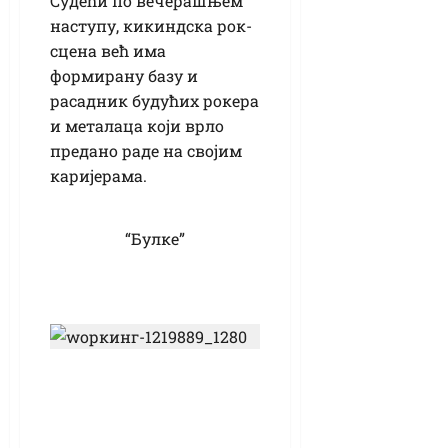
Судећи по вечерашњем
наступу, кикиндска рок-
сцена већ има
формирану базу и
расадник будућих рокера
и металаца који врло
предано раде на својим
каријерама.
“Булке”
Расписан јавни
позив за подршку
женском