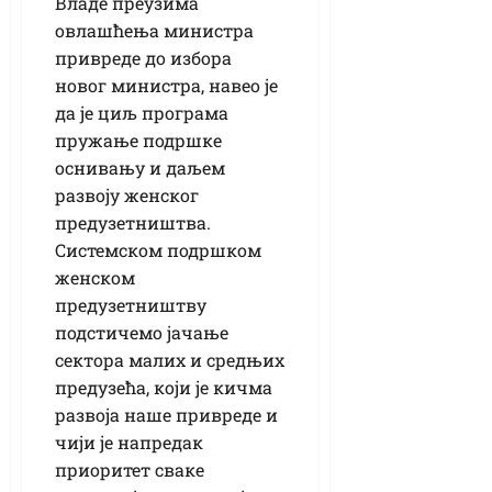
Владе преузима
овлашћења министра
привреде до избора
новог министра, навео је
да је циљ програма
пружање подршке
оснивању и даљем
развоју женског
предузетништва.
Системском подршком
женском
предузетништву
подстичемо јачање
сектора малих и средњих
предузећа, који је кичма
развоја наше привреде и
чији је напредак
приоритет сваке