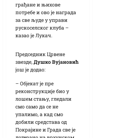
грађане и њихове
потребе и ово је награда
за све људе у управи
рускоселског клуба –
казао је Лукач.
Председник Црвене
звезде,
Душко Вујановић
још је додао:
– Објекат је пре
реконструкције био у
лошем стању, гледали
смо само да се не
упалимо, а кад смо
добили средстава од
Покрајине и Града све је
дотерано на врхунском