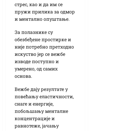
стрес, као и да им се
пружи прилика за одмор
и ментално опуштање.
За полазнике су
обезбеђене простирке и
није потребно претходно
искуство јер се вежбе
изводе поступно и
умерено, од самих
основа.
Вежбе дају резултате у
повећању еластичности,
снаге и енергије,
побољшању менталне
концентрације и
равнотеже, јачању