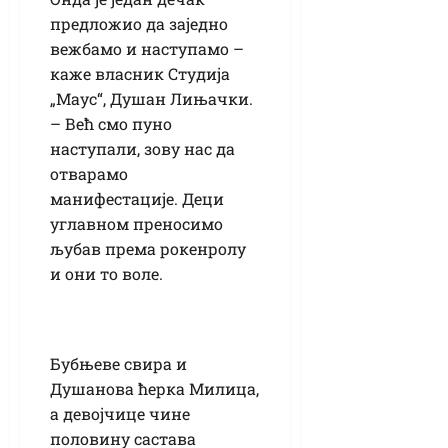
предложио да заједно
вежбамо и наступамо –
каже власник Студија
„Маус“, Душан Лињачки.
– Већ смо пуно
наступали, зову нас да
отварамо
манифестације. Деци
углавном преносимо
љубав према рокенролу
и они то воле.
Бубњеве свира и
Душанова ћерка Милица,
а девојчице чине
половину састава