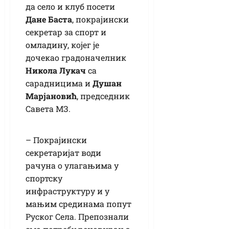
да село и клуб посети
Дане Баста
, покрајински
секретар за спорт и
омладину, којег је
дочекао градоначелник
Никола Лукач
са
сарадницима и
Душан
Марјановић
, председник
Савета МЗ.
– Покрајински
секретаријат води
рачуна о улагањима у
спортску
инфраструктуру и у
мањим срединама попут
Руског Села. Препознали