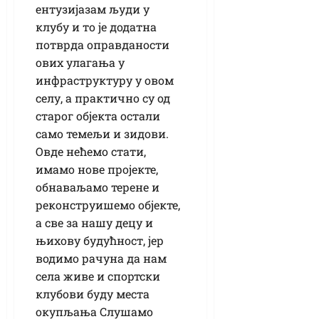
ентузијазам људи у
клубу и то је додатна
потврда оправданости
ових улагања у
инфраструктуру у овом
селу, а практично су од
старог објекта остали
само темељи и зидови.
Овде нећемо стати,
имамо нове пројекте,
обнаваљамо терене и
реконструишемо објекте,
а све за нашу децу и
њихову будућност, јер
водимо рачуна да нам
села живе и спортски
клубови буду места
окупљања Слушамо