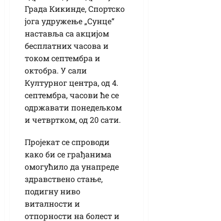
Града Кикинде, Спортско
јога удружење „Сунце“
наставља са акцијом
бесплатних часова и
током септембра и
октобра. У сали
Културног центра, од 4.
септембра, часови ће се
одржавати понедељком
и четвртком, од 20 сати.
Пројекат се спроводи
како би се грађанима
омогућило да унапреде
здравствено стање,
подигну ниво
виталности и
отпорности на болест и