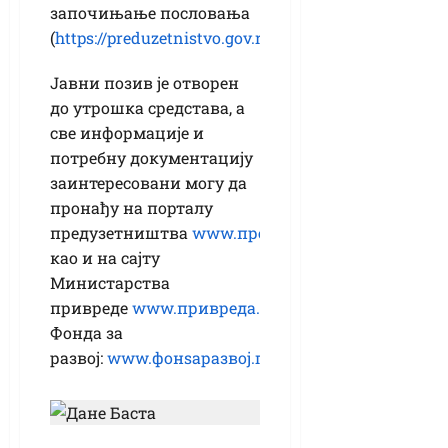
започињање пословања
(
https://preduzetnistvo.gov.rs/mapa/
).
Јавни позив је отворен
до утрошка средстава, а
све информације и
потребну документацију
заинтересовани могу да
пронађу на порталу
предузетништва
www.предузетниство.гов.рс
,
као и на сајту
Министарства
привреде
www.привреда.гов.рс
и
Фонда за
развој:
www.фонѕаразвој.гов.рс
.