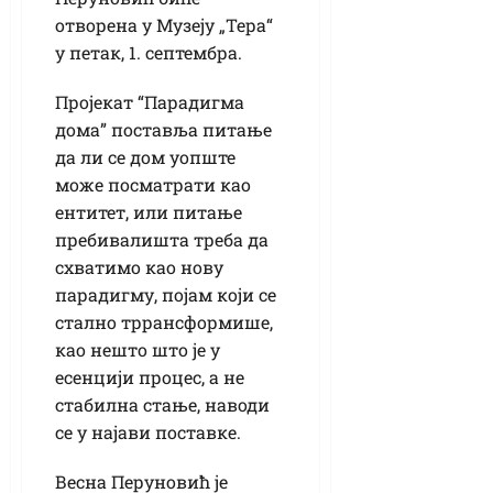
отворена у Музеју „Тера“
у петак, 1. септембра.
Пројекат “Парадигма
дома” поставља питање
да ли се дом уопште
може посматрати као
ентитет, или питање
пребивалишта треба да
схватимо као нову
парадигму, појам који се
стално тррансформише,
као нешто што је у
есенцији процес, а не
стабилна стање, наводи
се у најави поставке.
Весна Перуновић је