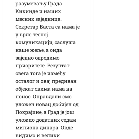
разумевању Града
Кикинде и наших
месних заједница.
Секретар Баста са нама је
у врло тесној
комуникацији, саслуша
наше жеље, а онда
заједно одредимо
приоритете. Резултат
свега тога је између
осталог и овај предиван
објекат свима нама на
понос. Оправдали смо
уложен новац добијен од
Покрајине, а Град је још
уложио додатних седам
милиона динара. Овде
видимо и велики