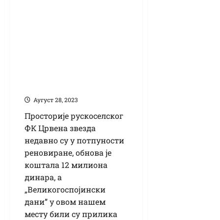
Руско Село обишао
покрајински
секретар за спорт
Дане Баста:
Реновиране
просторије Звезде
беспрекорне
Аугуст 28, 2023
Просторије рускоселског
ФК Црвена звезда
недавно су у потпуности
реновиране, обнова је
коштала 12 милиона
динара, а
„Великогоспојински
дани” у овом нашем
месту били су прилика