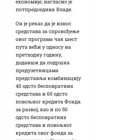
економије, нагласио је
потпредседник Владе.
Он је рекао да је износ
средстава за спровођење
овог програма чак шест
пута већи у односу на
претходну годину,
додавши да подршка
предузетницама
представља комбинацију
40 одсто бесповратних
средстава и 60 одсто
повољног кредита Фонда
за развој, као и по 50
одсто бесповратних
средстава и повољног
кредита овог фонда за