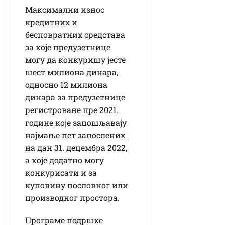
Максимални износ
кредитних и
бесповратних средстава
за које предузетнице
могу да конкуришу јесте
шест милиона динара,
односно 12 милиона
динара за предузетнице
регистроване пре 2021.
године које запошљавају
најмање пет запослених
на дан 31. децембра 2022,
а које додатно могу
конкурисати и за
куповину пословног или
производног простора.
Програме подршке