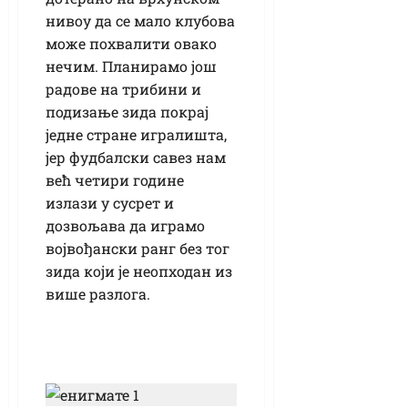
нивоу да се мало клубова
може похвалити овако
нечим. Планирамо још
радове на трибини и
подизање зида покрај
једне стране игралишта,
јер фудбалски савез нам
већ четири године
излази у сусрет и
дозвољава да играмо
војвођански ранг без тог
зида који је неопходан из
више разлога.