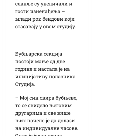
славље су увеличали и
гости изненађења –
млади рок бендови који
стасавају у овом студију.
Бубњарска секција
постоји мање од две
године и настала је на
иницијативу полазника
Студија.
– Мој син свира бубњеве,
то се свидело његовим
другарима и све више
њих почело је да долази
на индивидуалне часове.
Онда је један дечак