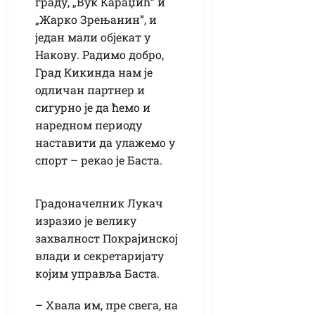
граду, „Вук Караџић” и
„Жарко Зрењанин”, и
један мали објекат у
Накову. Радимо добро,
Град Кикинда нам је
одличан партнер и
сигурно је да ћемо и
наредном периоду
наставити да улажемо у
спорт – рекао је Баста.
Градоначелник Лукач
изразио је велику
захвалност Покрајинској
влади и секретаријату
којим управља Баста.
– Хвала им, пре свега, на