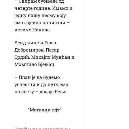
– Свирам бубњеве од
четврте године. Имамо и
једну нашу песму коју
смо заједно написали –
истиче Никола.
Бенд чине и Реља
Добромиров, Петар
Срдић, Михајло Мунћан и
Момчило Бјељац.
– План је да будемо
успешни и да путујемо
по свету – додаје Реља.
“Металик гејт”