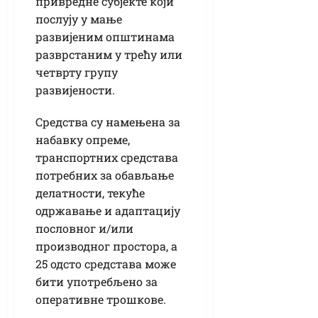
привредне субјекте који
послују у мање
развијеним општинама
разврстаним у трећу или
четврту групу
развијености.
Средства су намењена за
набавку опреме,
транспортних средстава
потребних за обављање
делатности, текуће
одржавање и адаптацију
пословног и/или
производног простора, а
25 одсто средстава може
бити употребљено за
оперативне трошкове.