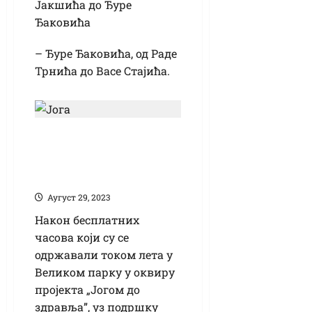
Јакшића до Ђуре
Ђаковића
– Ђуре Ђаковића, од Раде
Трнића до Васе Стајића.
Бесплатни часови
јоге од септембра у
КЦ
Аугуст 29, 2023
Након бесплатних
часова који су се
одржавали током лета у
Великом парку у оквиру
пројекта „Јогом до
здравља”, уз подршку