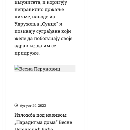
имунитета, и коригују
неправилно држање
кичме, наводе из
Удружења „Сунце“ и
позивају суграђане који
желе да побољшају своје
здравље, да им се
придруже.
Нова поставка у
Салону Музеја
„Тера“
Аугуст 29, 2023
Изложба под називом
„Парадигма дома“ Весне
Перуновић биће