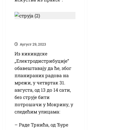
Искључење струје
због радова
Аугуст 29, 2023
Из кикиндске
„Електродистрибуције“
обавештавају да ће, због
планираних радова на
мрежи, у четвртак 31.
августа, од 13 до 14 сати,
без струје бити
потрошачи у Мокрину, у
следећим улицама:
– Раде Трнића, од Ђуре