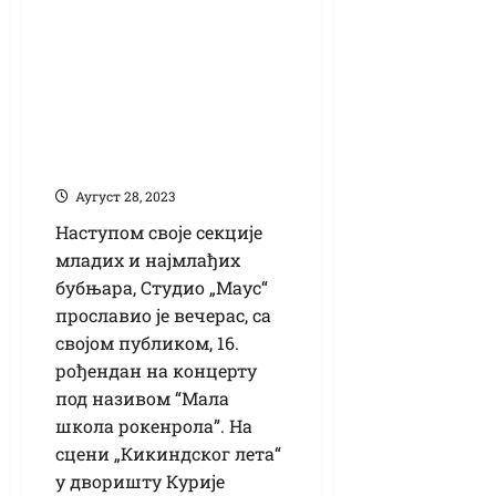
Млади бубњари и
рок бендови
концертом
прославили
рођендан свог
студија
Аугуст 28, 2023
Наступом своје секције
младих и најмлађих
бубњара, Студио „Маус“
прославио је вечерас, са
својом публиком, 16.
рођендан на концерту
под називом “Мала
школа рокенрола”. На
сцени „Кикиндског лета“
у дворишту Курије