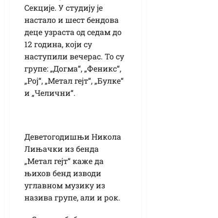
Секције. У студију је
настало и шест бендова
деце узраста од седам до
12 година, који су
наступили вечерас. То су
групе: „Догма“, „Феникс“,
„Рој“, „Метал гејт“, „Булке“
и „Челични“.
Деветогодишњи Никола
Лињачки из бенда
„Метал гејт“ каже да
њихов бенд изводи
углавном музику из
назива групе, али и рок.