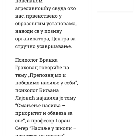
повећаном
агресивношћу свуда око
нас, првенствено у
образовним установама,
наводи се у позиву
организатора, Центра за
стручно усавршавање.
Психолог Бранка
Граховац говориће на
тему „Препознајмо и
победимо насиље у себи”,
психолог Биљана
Лајовић најавила је тему
“Смањење насиља –
приоритет и обавеза за
све”, а професор Горан
Сегер “Насиље у школи –
искуства из праксе”.