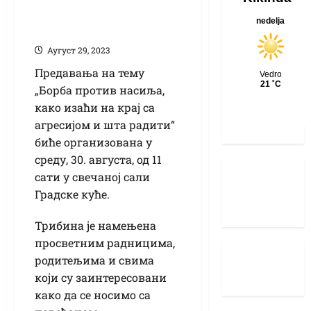
Трибина о борби
против насиља
Аугуст 29, 2023
Предавања на тему
„Борба против насиља,
како изаћи на крај са
агресијом и шта радити“
биће организована у
среду, 30. августа, од 11
сати у свечаној сали
Градске куће.
Трибина је намењена
просветним радницима,
родитељима и свима
који су заинтересовани
како да се носимо са