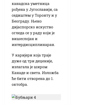
канадска уметница
рођена у Југославији, са
седиштем у Торонту и у
Београду. Њено
дијаспорско искуство
огледа се у раду који је
вишеслојан и
интердисциплинаран.
У каријери која траје
дуже од три деценије,
излагала је широм
Канаде и света. Изложба
ће бити отворена до 1.
октобра.