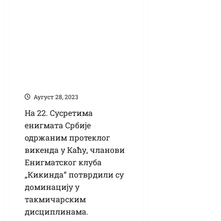
Кикинђани најбоље
енигмате –
Томашев
најуспешнији
учесник Сусрета у
Каћу
Аугуст 28, 2023
На 22. Сусретима
енигмата Србије
одржаним протеклог
викенда у Каћу, чланови
Енигматског клуба
„Кикинда“ потврдили су
доминацију у
такмичарским
дисциплинама.