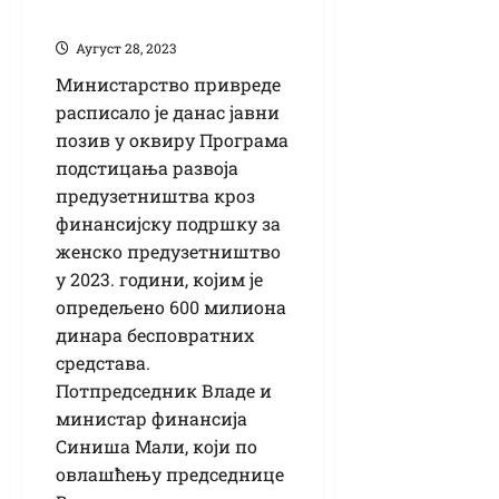
предузетништву
Аугуст 28, 2023
Министарство привреде
расписало је данас јавни
позив у оквиру Програма
подстицања развоја
предузетништва кроз
финансијску подршку за
женско предузетништво
у 2023. години, којим је
опредељено 600 милиона
динара бесповратних
средстава.
Потпредседник Владе и
министар финансија
Синиша Мали, који по
овлашћењу председнице