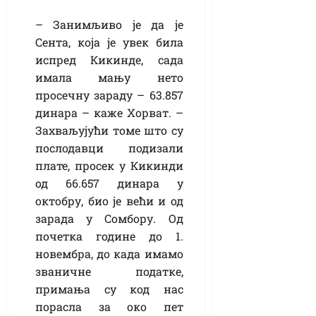
– Занимљиво је да је
Сента, која је увек била
испред Кикинде, сада
имала мању нето
просечну зараду – 63.857
динара – каже Хорват. –
Захваљујући томе што су
послодавци подизали
плате, просек у Кикинди
од 66.657 динара у
октобру, био је већи и од
зарада у Сомбору. Од
почетка године до 1.
новембра, до када имамо
званичне податке,
примања су код нас
порасла за око пет