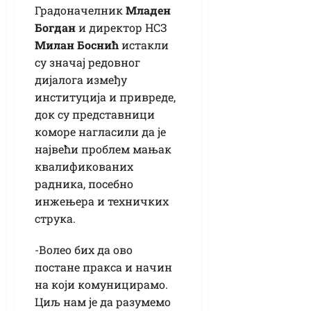
Градоначелник
Младен
Богдан
и директор НСЗ
Милан Боснић
истакли
су значај редовног
дијалога између
институција и привреде,
док су представници
коморе нагласили да је
највећи проблем мањак
квалификованих
радника, посебно
инжењера и техничких
струка.
-Волео бих да ово
постане пракса и начин
на који комуницирамо.
Циљ нам је да разумемо