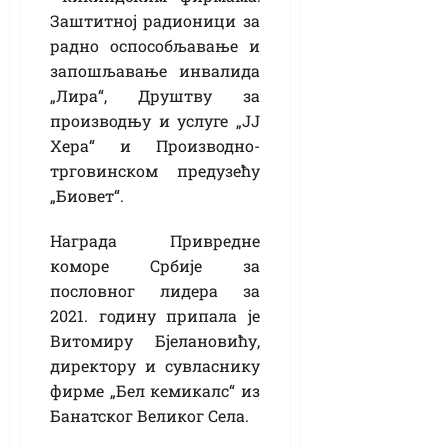
Заштитној радионици за
радно оспособљавање и
запошљавање инвалида
„Лира“, Друштву за
производњу и услуге „ЈЈ
Хера“ и Производно-
трговинском предузећу
„Биовет“.
Награда Привредне
коморе Србије за
пословног лидера за
2021. годину припала је
Витомиру Бјелановићу,
директору и сувласнику
фирме „Бел кемикалс“ из
Банатског Великог Села.