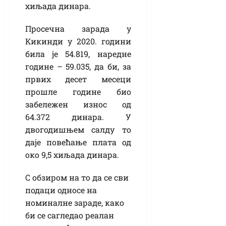
хиљада динара.
Просечна зарада у
Кикинди у 2020. години
била је 54.819, наредне
године – 59.035, да би, за
првих десет месеци
прошле године био
забележен износ од
64.372 динара. У
двогодишњем салду то
даје повећање плата од
око 9,5 хиљада динара.
С обзиром на то да се сви
подаци односе на
номиналне зараде, како
би се сагледао реалан