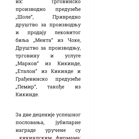
их: Трговинско
производно предузеће
„Шоле“, Привредно
друштво за производњу
и продају лековитог
биља „Мента“ из Чоке,
Друштво за производњу,
трговину и услуге
„Марков“ из Кикинде,
„Еталон“ из Кикинде и
Грађевинско предузеће
„Пемир“, такође из
Кикинде.
За две деценије успешног
пословања, јубиларне
награде уручене су
кикиндским фирмама: