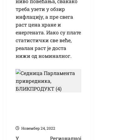
ниво повећања, свакако
треба узети у обзир
инфлацију, а пре свега
раст цена хране и
енергената. Иако су плате
статистички све веће,
реалан раст је доста
нижи од номиналног.
Награде за успешне
привреднике и
фирме
Новембер 24, 2022
У Регионалној