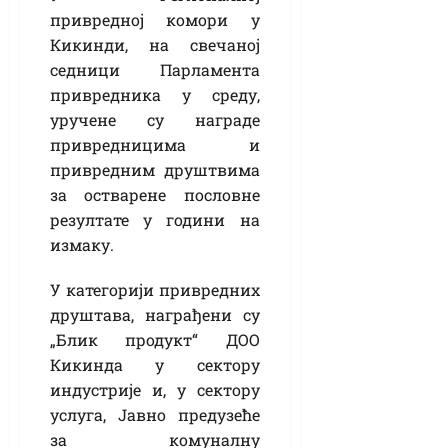
привредној комори у
Кикинди, на свечаној
седници Парламента
привредника у среду,
уручене су награде
привредницима и
привредним друштвима
за остварене пословне
резултате у години на
измаку.
У категорији привредних
друштава, награђени су
„Блик продукт“ ДОО
Кикинда у сектору
индустрије и, у сектору
услуга, Јавно предузеће
за комуналну