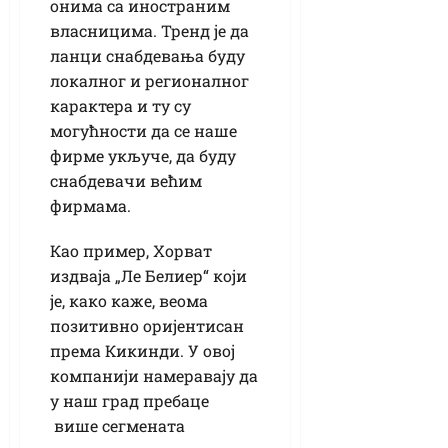
онима са иностраним
власницима. Тренд је да
ланци снабдевања буду
локалног и регионалног
карактера и ту су
могућности да се наше
фирме укључе, да буду
снабдевачи већим
фирмама.
Као пример, Хорват
издваја „Ле Белиер“ који
је, како каже, веома
позитивно оријентисан
према Кикинди. У овој
компанији намеравају да
у наш град пребаце
више сегмената