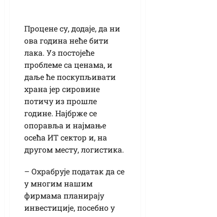
Процене су, додаје, да ни
ова година неће бити
лака. Уз постојеће
проблеме са ценама, и
даље ће поскупљивати
храна јер сировине
потичу из прошле
године. Најбрже се
опоравља и најмање
осећа ИТ сектор и, на
другом месту, логистика.
– Охрабрује податак да се
у многим нашим
фирмама планирају
инвестиције, посебно у