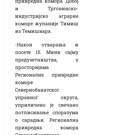
привредна комора Добој
и Трговинско-
индустријско аграрне
коморе жупаније Тимиш
из Темишвара.
-Након отварања и
посете 15. Мини сајму
предузетништва, у
просторијама
Регионалне привредне
коморе
Севернобанатског
управног округа,
уприличено је свечано
потписивање споразума
о сарадњи. Регионална
привредна комора
Севернобанатског