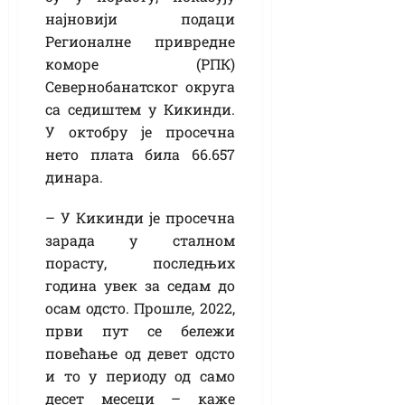
најновији подаци
Регионалне привредне
коморе (РПК)
Севернобанатског округа
са седиштем у Кикинди.
У октобру је просечна
нето плата била 66.657
динара.
– У Кикинди је просечна
зарада у сталном
порасту, последњих
година увек за седам до
осам одсто. Прошле, 2022,
први пут се бележи
повећање од девет одсто
и то у периоду од само
десет месеци – каже