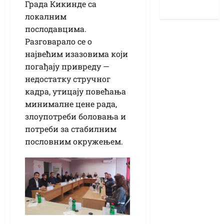
Града Кикинде са
локалним
послодавцима.
Разговарало се о
највећим изазовима који
погађају привреду —
недостатку стручног
кадра, утицају повећања
минималне цене рада,
злоупотреби боловања и
потреби за стабилним
пословним окружењем.