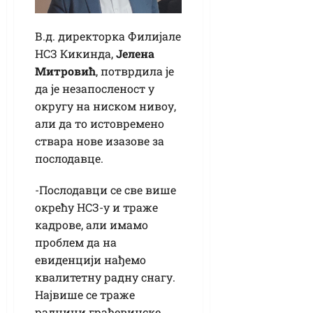
В.д. директорка Филијале
НСЗ Кикинда,
Јелена
Митровић
, потврдила је
да је незапосленост у
округу на ниском нивоу,
али да то истовремено
ствара нове изазове за
послодавце.
-Послодавци се све више
окрећу НСЗ-у и траже
кадрове, али имамо
проблем да на
евиденцији нађемо
квалитетну радну снагу.
Највише се траже
радници грађевинске