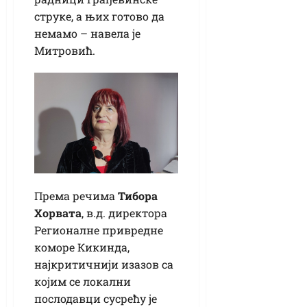
струке, а њих готово да
немамо – навела је
Митровић.
Према речима
Тибора
Хорвата
, в.д. директора
Регионалне привредне
коморе Кикинда,
најкритичнији изазов са
којим се локални
послодавци сусрећу је