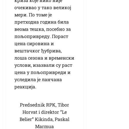
криза које нико није
очекивао у тако великој
мери. По томе је
претходна година била
веома тешка, посебно за
пољопривреду. Пораст
цена сировина и
вештачког ђубрива,
лоша сезона и временски
услови, изазвали су раст
цена у пољопривреди и
уследила је ланчана
реакција.
Predsednik RPK, Tibor
Horvat i direktor “Le
Belier” Kikinda, Paskal
Marmua