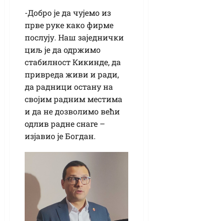
-Добро је да чујемо из
прве руке како фирме
послују. Наш заједнички
циљ је да одржимо
стабилност Кикинде, да
привреда живи и ради,
да радници остану на
својим радним местима
и да не дозволимо већи
одлив радне снаге –
изјавио је Богдан.