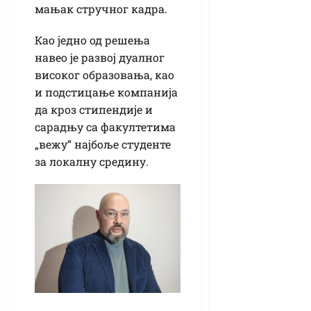
мањак стручног кадра.
Као једно од решења
навео је развој дуалног
високог образовања, као
и подстицање компанија
да кроз стипендије и
сарадњу са факултетима
„вежу“ најбоље студенте
за локалну средину.