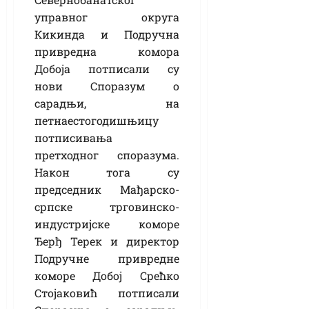
управног округа
Кикинда и Подручна
привредна комора
Добоја потписали су
нови Споразум о
сарадњи, на
петнаестогодишњицу
потписивања
претходног споразума.
Након тога су
председник Мађарско-
српске трговинско-
индустријске коморе
Ђерђ Терек и директор
Подручне привредне
коморе Добој Срећко
Стојаковић потписали