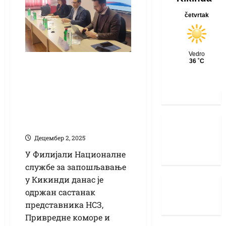
Кадровски изазови
у првом плану:
институције и
послодавци заједно
траже решења
Децембер 2, 2025
У Филијали Националне
службе за запошљавање
у Кикинди данас је
одржан састанак
представника НСЗ,
Привредне коморе и