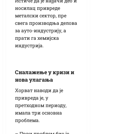
Истиче да је најјачи део и
носилац привреде
металски сектор, пре
свега производња делова
за ауто-индустрију, а
прати га хемијска
индустрија.
Сналажење у кризи и
нова улагања
Хорват наводи да је
привреда је, у
претходном периоду,
имала три основна
проблема.
– Први проблем био је