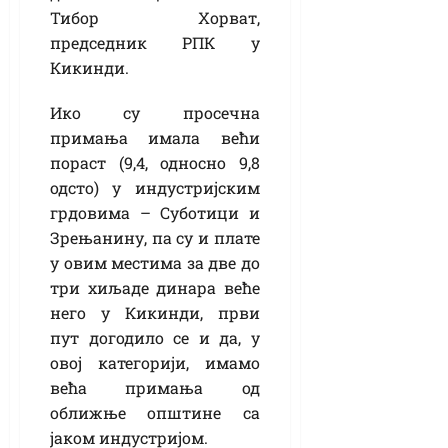
Тибор Хорват,
председник РПК у
Кикинди.
Ико су просечна
примања имала већи
пораст (9,4, односно 9,8
одсто) у индустријским
грдовима – Суботици и
Зрењанину, па су и плате
у овим местима за две до
три хиљаде динара веће
него у Кикинди, први
пут догодило се и да, у
овој категорији, имамо
већа примања од
оближње општине са
јаком индустријом.