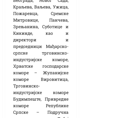
Београда, Новог Сада,
Краљева, Ваљева, Ужица,
Пожаревца, Сремске
Митровице, Панчева,
Зрењанина, Суботице и
Кикинде, као и
директори и
председници Мађарско-
српске трговинско-
индустријске коморе,
Хрватске господарске
коморе – Жупанијске
коморе Вировитица,
Трговинско-
индустријске коморе
Будимпеште, Привредне
коморе Републике
Српске – Подручна