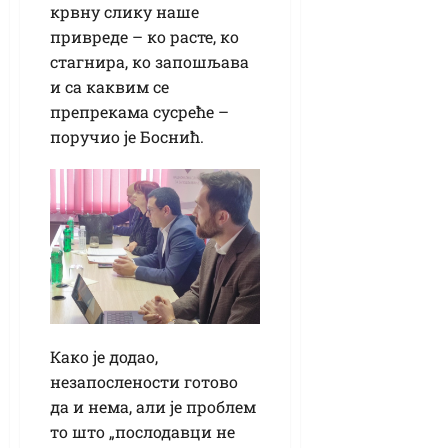
крвну слику наше
привреде – ко расте, ко
стагнира, ко запошљава
и са каквим се
препрекама сусреће –
поручио је Боснић.
Како је додао,
незапослености готово
да и нема, али је проблем
то што „послодавци не