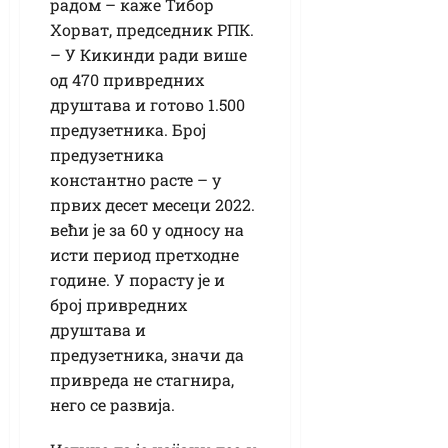
радом – каже Тибор
Хорват, председник РПК.
– У Кикинди ради више
од 470 привредних
друштава и готово 1.500
предузетника. Број
предузетника
константно расте – у
првих десет месеци 2022.
већи је за 60 у односу на
исти период претходне
године. У порасту је и
број привредних
друштава и
предузетника, значи да
привреда не стагнира,
него се развија.