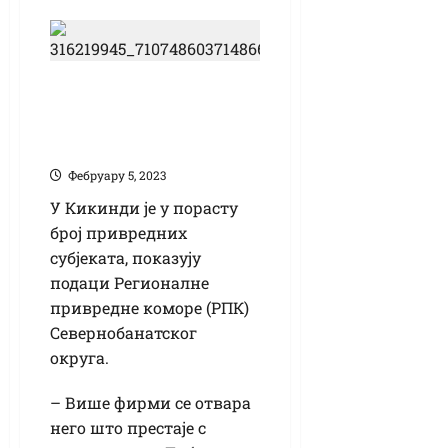
Упркос кризи:
привреда Кикинде
у развоју
Фебруарy 5, 2023
У Кикинди је у порасту
број привредних
субјеката, показују
подаци Регионалне
привредне коморе (РПК)
Севернобанатског
округа.
– Више фирми се отвара
него што престаје с