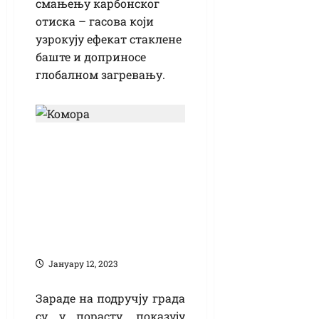
смањењу карбонског
отиска – гасова који
узрокују ефекат стаклене
баште и доприносе
глобалном загревању.
Просечна плата у
Кикинди у 2022.
имала највећи
пораст у
последњих
неколико година
Јануарy 12, 2023
Зараде на подручју града
су у порасту, показују