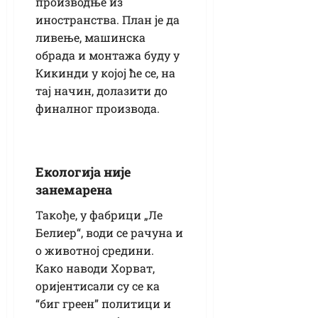
производње из
иностранства. План је да
ливење, машинска
обрада и монтажа буду у
Кикинди у којој ће се, на
тај начин, долазити до
финалног производа.
Екологија није
занемарена
Такође, у фабрици „Ле
Белиер“, води се рачуна и
о животној средини.
Како наводи Хорват,
оријентисали су се ка
“биг греен” политици и