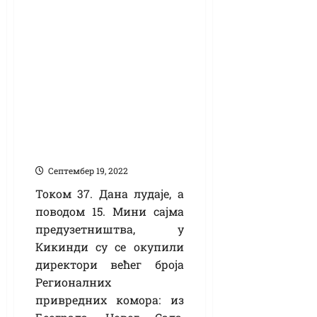
Пословни сусрети
током „Дана лудаје“
Септембер 19, 2022
Током 37. Дана лудаје, а
поводом 15. Мини сајма
предузетништва, у
Кикинди су се окупили
директори већег броја
Регионалних
привредних комора: из