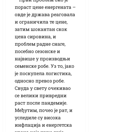
пораст цене енергената –
овде је држава реаговала
и ограничила те цене,
затим шокантан скок
цена сировина, и
проблем радне снаге,
посебно сезонске и
највише у производњи
семенске робе. Уз то, јако
је поскупела логистика,
односно превоз робе.
Свуда у свету очекивао
се велики привредни
раст после пандемије.
Међутим, почео је рат, и
уследиле су висока
инфлација и енергетска