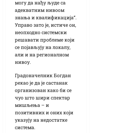
могу да нађу људе са
адекватним нивоом
знања и квалификација“.
Управо зато је, истиче он,
неопходно системски
решавати проблеме који
се појављују на локалу,
али и на регионалном
нивоу.
Градоначелник Богдан
рекао је да је састанак
организован како би се
чуо што шири спектар
мишљења – и
позитивних и оних који
указују на недостатке
система.