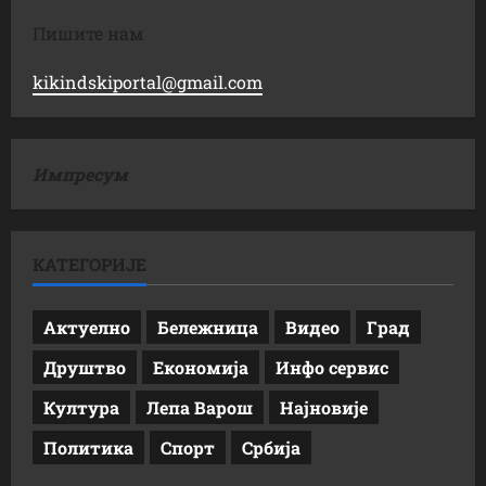
Пишите нам
kikindskiportal@gmail.com
Импресум
КАТЕГОРИЈЕ
Актуелно
Бележница
Видео
Град
Друштво
Економија
Инфо сервис
Култура
Лепа Варош
Најновије
Политика
Спорт
Србија