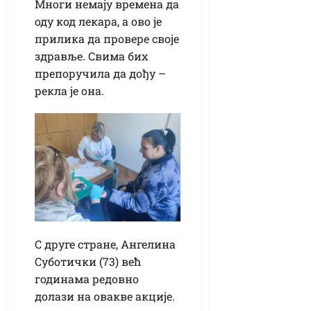
Многи немају времена да
оду код лекара, а ово је
прилика да провере своје
здравље. Свима бих
препоручила да дођу –
рекла је она.
С друге стране, Ангелина
Суботички (73) већ
годинама редовно
долази на овакве акције.