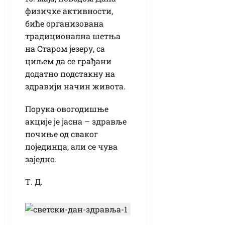
физичке активности,
биће организована
традиционална шетња
на Старом језеру, са
циљем да се грађани
додатно подстакну на
здравији начин живота.
Порука овогодишње
акције је јасна – здравље
почиње од сваког
појединца, али се чува
заједно.
Т. Д.