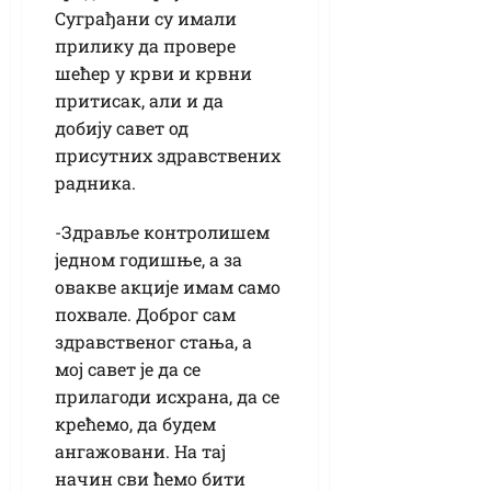
Суграђани су имали
прилику да провере
шећер у крви и крвни
притисак, али и да
добију савет од
присутних здравствених
радника.
-Здравље контролишем
једном годишње, а за
овакве акције имам само
похвале. Доброг сам
здравственог стања, а
мој савет је да се
прилагоди исхрана, да се
крећемо, да будем
ангажовани. На тај
начин сви ћемо бити