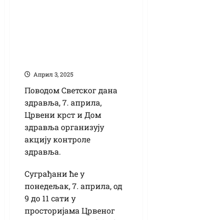
Поводом Светског
дана здравља:
Бесплатна провера
крвног притиска и
шећера у крви
Април 3, 2025
Поводом Светског дана
здравља, 7. априла,
Црвени крст и Дом
здравља организују
акцију контроле
здравља.
Суграђани ће у
понедељак, 7. априла, од
9 до 11 сати у
просторијама Црвеног