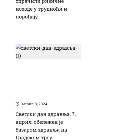
спречили ризичне
исходе у трудноћи и
порођају.
На Светски дан
здравља истакнуто
да је здравље право
сваког грађанина
Април 8, 2024
Светски дан здравља, 7.
април, обележен је
базаром здравља на
Градском тргу.