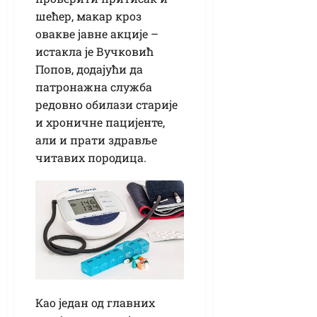
шећер, макар кроз
овакве јавне акције –
истакла је Вучковић
Попов, додајући да
патронажна служба
редовно обилази старије
и хроничне пацијенте,
али и прати здравље
читавих породица.
Као један од главних