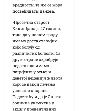
вредности, те им се мора
посвећивати пажња.
-Просечна старост
Кикинђана је 47 година,
тако да у нашем граду
имамо доста старијих
који болују од
различитих болести. Са
друге стране охрабрује
податак да имамо
пацијенте у осмој и
деветој деценији живота
који се након лечења
успешно опораве.
Подсетићу и да је Општа
болница укључена у
акцију превентивних