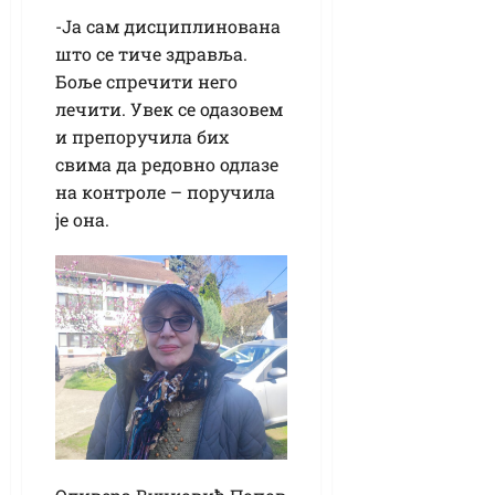
-Ја сам дисциплинована
што се тиче здравља.
Боље спречити него
лечити. Увек се одазовем
и препоручила бих
свима да редовно одлазе
на контроле – поручила
је она.