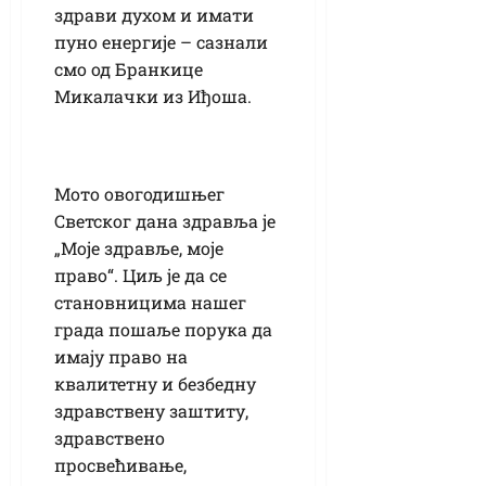
здрави духом и имати
пуно енергије – сазнали
смо од Бранкице
Микалачки из Иђоша.
Мото овогодишњег
Светског дана здравља је
„Моје здравље, моје
право“. Циљ је да се
становницима нашег
града пошаље порука да
имају право на
квалитетну и безбедну
здравствену заштиту,
здравствено
просвећивање,