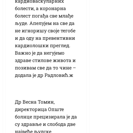
кардиоваскуларних
болести, а коронарна
болест погађа све млађе
људе. Апелујем на све да
не игноришу своје тегобе
и да оду на превентивни
кардиолошки преглед.
Важно је да негујемо
здраве стилове живота и
позивам све да то чине –
додала је др Радловић.ж
Др Весна Томин,
директорица Опште
болнце прецизирала је да
су здравље и слобода две
највеће људске