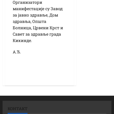
Организатори
манифестације су Завод
за јавно здравље, Дом
здравља, Општа
Болница, Црвени Крст и
Савет за здравље града
Кикинде.
А.Ђ.
КОНТАКТ