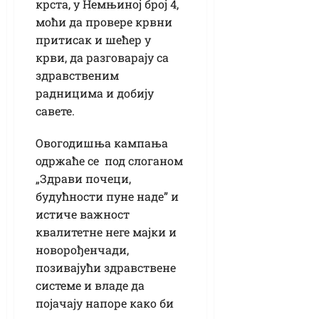
крста, у Немњиној број 4,
моћи да провере крвни
притисак и шећер у
крви, да разговарају са
здравственим
радницима и добију
савете.
Овогодишња кампања
одржаће се под слоганом
„Здрави почеци,
будућности пуне наде” и
истиче важност
квалитетне неге мајки и
новорођенчади,
позивајући здравствене
системе и владе да
појачају напоре како би