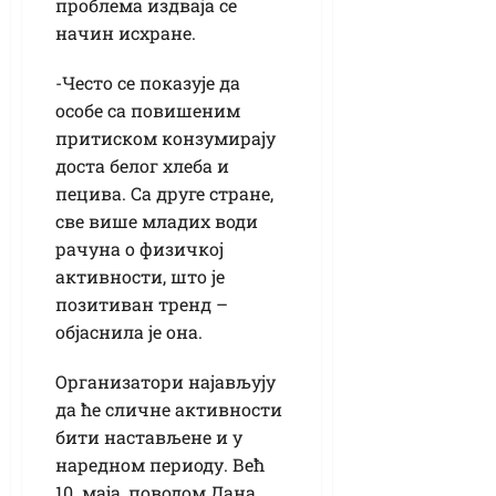
проблема издваја се
начин исхране.
-Често се показује да
особе са повишеним
притиском конзумирају
доста белог хлеба и
пецива. Са друге стране,
све више младих води
рачуна о физичкој
активности, што је
позитиван тренд –
објаснила је она.
Организатори најављују
да ће сличне активности
бити настављене и у
наредном периоду. Већ
10. маја, поводом Дана