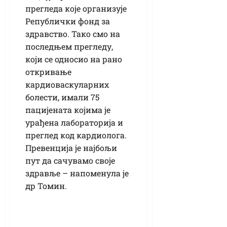
прегледа које организује
Републички фонд за
здравство. Тако смо на
последњем прегледу,
који се односио на рано
откривање
кардиоваскуларних
болести, имали 75
пацијената којима је
урађена лабораторија и
преглед код кардиолога.
Превенција је најбољи
пут да сачувамо своје
здравље – напоменула је
др Томин.