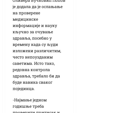
Оливера Вучковић Попов
је додала да је ослањање
на проверене
медицинске
информације и науку
кључно за очување
здравља, посебно у
времену када су људи
изложени различитим,
често непоузданим
саветима. Исто тако,
редовна контрола
здравља, требало би да
буде навика сваког
појединца.
-Најмање једном
годишње треба
проверити притисак и