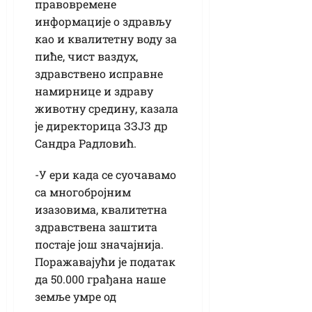
правовремене
информације о здрављу
као и квалитетну воду за
пиће, чист ваздух,
здравствено исправне
намирнице и здраву
животну средину, казала
је директорица ЗЗЈЗ др
Сандра Радловић.
-У ери када се суочавамо
са многобројним
изазовима, квалитетна
здравствена заштита
постаје још значајнија.
Поражавајући је податак
да 50.000 грађана наше
земље умре од