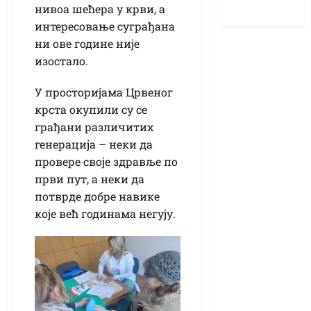
нивоа шећера у крви, а
интересовање суграђана
ни ове године није
изостало.
У просторијама Црвеног
крста окупили су се
грађани различитих
генерација – неки да
провере своје здравље по
први пут, а неки да
потврде добре навике
које већ годинама негују.