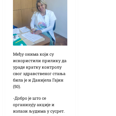
Међу онима који су
искористили прилику да
ураде кратку контролу
свог здравственог стања
била је и Данијела Гајин
(50).
-Добро је што се
организују акције и
излази људима у сусрет.