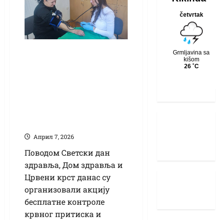
Заједно за здравље:
Кикинђани
контролисали
притисак и шећер,
порука јасна –
превенција спасава
Април 7, 2026
Поводом Светски дан
здравља, Дом здравља и
Црвени крст данас су
организовали акцију
бесплатне контроле
крвног притиска и