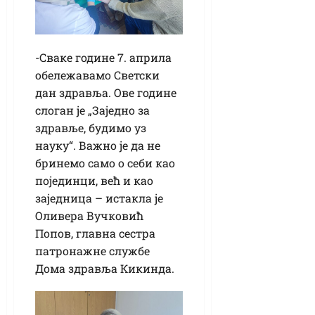
-Сваке године 7. априла
обележавамо Светски
дан здравља. Ове године
слоган је „Заједно за
здравље, будимо уз
науку“. Важно је да не
бринемо само о себи као
појединци, већ и као
заједница – истакла је
Оливера Вучковић
Попов, главна сестра
патронажне службе
Дома здравља Кикинда.