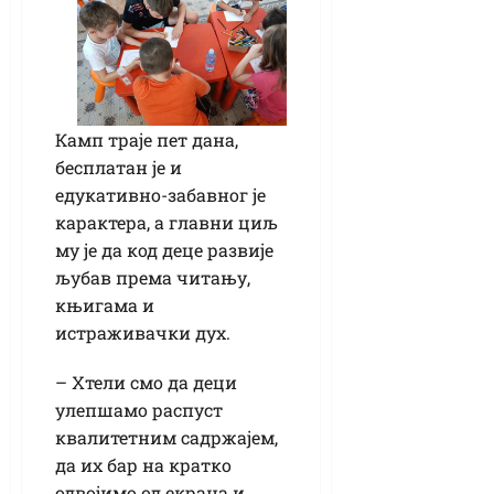
Камп траје пет дана,
бесплатан је и
едукативно-забавног је
карактера, а главни циљ
му је да код деце развије
љубав према читању,
књигама и
истраживачки дух.
– Хтели смо да деци
улепшамо распуст
квалитетним садржајем,
да их бар на кратко
одвојимо од екрана и