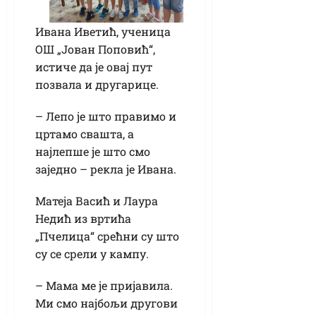
Ивана Иветић, ученица
ОШ „Јован Поповић“,
истиче да је овај пут
позвала и другарице.
– Лепо је што правимо и
цртамо свашта, а
најлепше је што смо
заједно – рекла је Ивана.
Матеја Васић и Лаура
Недић из вртића
„Пчелица“ срећни су што
су се срели у кампу.
– Мама ме је пријавила.
Ми смо најбољи другови