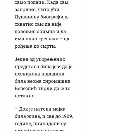
само подаци. Када сам
завршио, читајући
Душанову биографију,
схватио сам да није
довољно обимна и да
има пуно грешака – од
рођења до смрти.
Једна од укорењених
представа била је и да је
песникова породица
била веома сиромашна.
Белеслић тврди да је то
нетачно.
– Док је његова мајка
била жива, и све до 1909.
године, припадали су
вишој средњој класи.