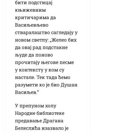
бити подстицај
књижевним
критичарима да
Васиљевљево
стваралаштво сагледају у
новом светлу: „Желео бих
да овај рад подстакне
људе да поново
прочитају његове песме
у контексту у ком су
настале. Тек тада ћемо
разумети ко је био Душан
Васиљев.“
У препуном холу
Народне библиотеке
предавање Драгана
Белеслића изазвало је