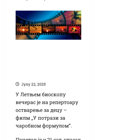
Филм за дечију
публику вечерас у
дворишту Народне
библиотеке
Јулy 22, 2025
У Летњем биоскопу
вечерас је на репертоару
остварење за децу –
филм „У потрази за
чаробном формулом“.
Почетак је у 21 сат, улазак