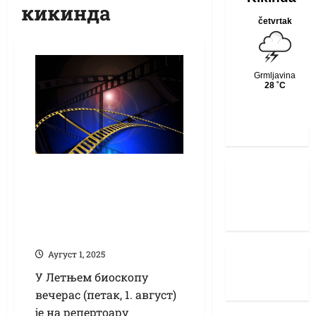
кикинда
„Капетан Америка“
вечерас у
дворишту Народне
библиотеке
Аугуст 1, 2025
У Летњем биоскопу
вечерас (петак, 1. август)
је на репертоару