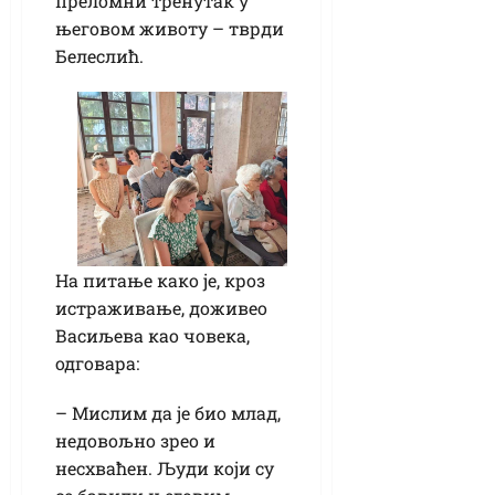
преломни тренутак у
његовом животу – тврди
Белеслић.
На питање како је, кроз
истраживање, доживео
Васиљева као човека,
одговара:
– Мислим да је био млад,
недовољно зрео и
несхваћен. Људи који су