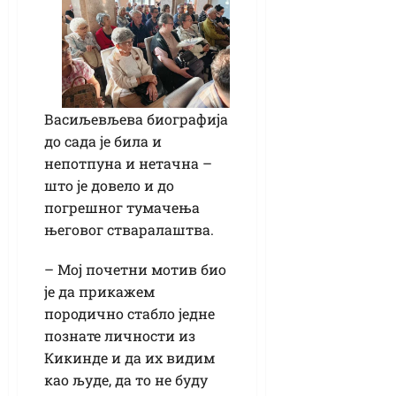
Васиљевљева биографија
до сада је била и
непотпуна и нетачна –
што је довело и до
погрешног тумачења
његовог стваралаштва.
– Мој почетни мотив био
је да прикажем
породично стабло једне
познате личности из
Кикинде и да их видим
као људе, да то не буду