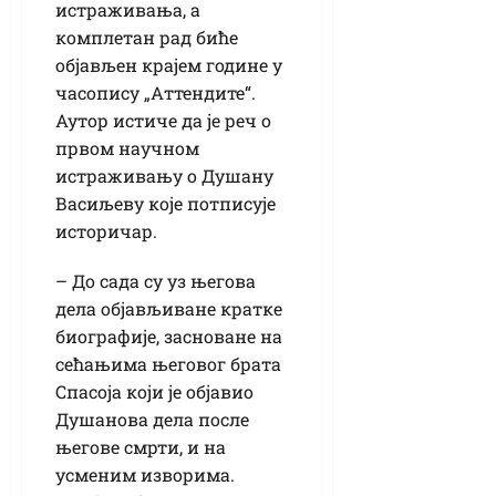
истраживања, а
комплетан рад биће
објављен крајем године у
часопису „Аттендите“.
Аутор истиче да је реч о
првом научном
истраживању о Душану
Васиљеву које потписује
историчар.
– До сада су уз његова
дела објављиване кратке
биографије, засноване на
сећањима његовог брата
Спасоја који је објавио
Душанова дела после
његове смрти, и на
усменим изворима.