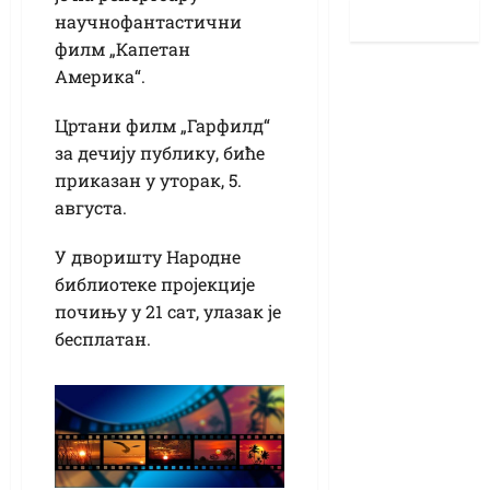
научнофантастични
филм „Капетан
Америка“.
Цртани филм „Гарфилд“
за дечију публику, биће
приказан у уторак, 5.
августа.
У дворишту Народне
библиотеке пројекције
почињу у 21 сат, улазак је
бесплатан.