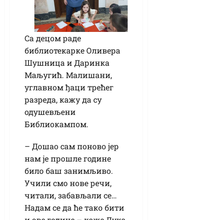
Са децом раде
библиотекарке Оливера
Шушница и Даринка
Маљугић. Малишани,
углавном ђаци трећег
разреда, кажу да су
одушевљени
Библиокампом.
– Дошао сам поново јер
нам је прошле године
било баш занимљиво.
Учили смо нове речи,
читали, забављали се…
Надам се да ће тако бити
и ове године – каже Лука