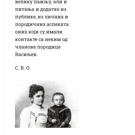
велику пажњу, али и
питања и додатке из
публике, из личних и
породичних аспеката
оних који су имали
контакте са неким од
чланова породице
Васиљев.
С. В. О.