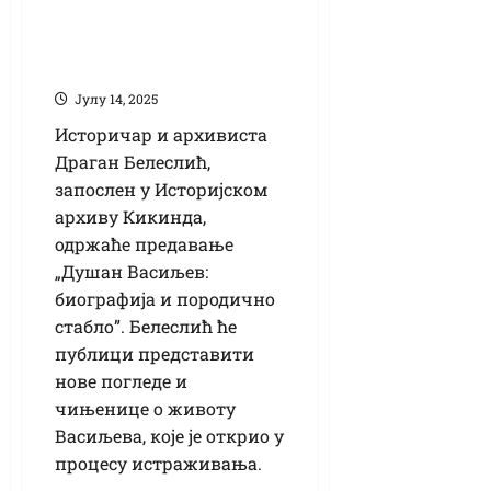
Предавање о
Душану Васиљеву
у библиотеци
Јулy 14, 2025
Историчар и архивиста
Драган Белеслић,
запослен у Историјском
архиву Кикинда,
одржаће предавање
„Душан Васиљев:
биографија и породично
стабло”. Белеслић ће
публици представити
нове погледе и
чињенице о животу
Васиљева, које је открио у
процесу истраживања.