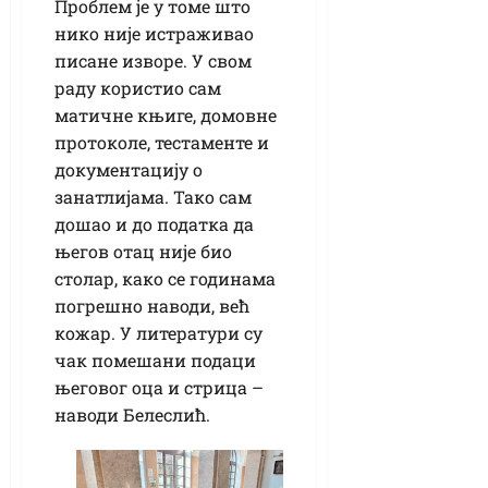
Проблем је у томе што
нико није истраживао
писане изворе. У свом
раду користио сам
матичне књиге, домовне
протоколе, тестаменте и
документацију о
занатлијама. Тако сам
дошао и до податка да
његов отац није био
столар, како се годинама
погрешно наводи, већ
кожар. У литератури су
чак помешани подаци
његовог оца и стрица –
наводи Белеслић.