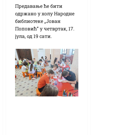
Предавање ће бити
одржано у холу Народне
библиотеке „Јован
Поповић” у четвртак, 17.
јула, од 19 сати.
Млади
истраживачи
свемира на другом
Библиокампу