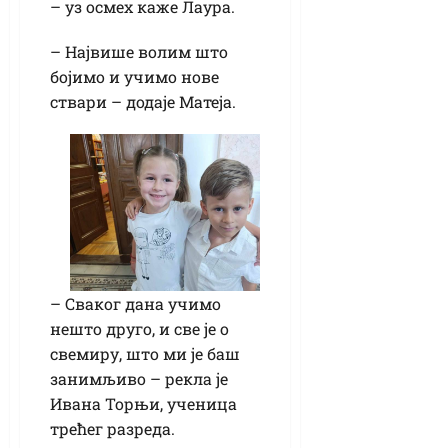
– уз осмех каже Лаура.
– Највише волим што
бојимо и учимо нове
ствари – додаје Матеја.
– Сваког дана учимо
нешто друго, и све је о
свемиру, што ми је баш
занимљиво – рекла је
Ивана Торњи, ученица
трећег разреда.