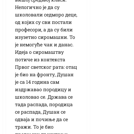
Нелогично је да су
школовали седморо деце,
од којих су сви постали
професори, а да су били
изузетно сиромашни. То
је немогуће чак и данас.
Идеја о сиромаштву
потиче из контекста
Првог светског рата: отац
је био на фронту, Душан
је са 14 година сам
издржавао породицу и
школовао се. Држава се
тада распада, породица
се распада, Душан се
одваја и почиње да се
тражи. То је био