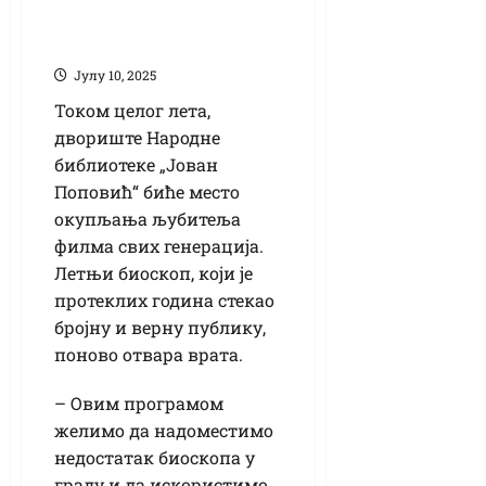
поново у дворишту
Библиотеке
Јулy 10, 2025
Током целог лета,
двориште Народне
библиотеке „Јован
Поповић“ биће место
окупљања љубитеља
филма свих генерација.
Летњи биоскоп, који је
протеклих година стекао
бројну и верну публику,
поново отвара врата.
– Овим програмом
желимо да надоместимо
недостатак биоскопа у
граду и да искористимо