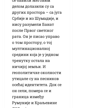
се бавили његовим
делом долазили су са
других простора – са југа
Србије и из Шумадије, и
нису разумели Банат
после Првог светског
рата. Он је писао управо
о том простору, о тој
мултинационалној
средини која је у једном
тренутку остала на
ничијој земљи. И
геополитичке околности
утицале су на песников
осећај идентитета. Док се
он сели, помера се и
граница између
Румуније и Краљевине