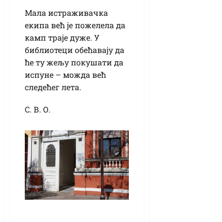
Мала истраживачка
екипа већ је пожелела да
камп траје дуже. У
библиотеци обећавају да
ће ту жељу покушати да
испуне – можда већ
следећег лета.
С. В. О.
Летњи биоскоп