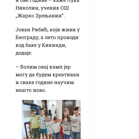
Николин, ученик ОШ
„Жарко Зрењанин“.
Јован Рибић, који живи у
Београду, а лето проводи
код баке у Кикинди,
додаје:
– Волим овај камп јер
могу да будем креативан
и сваке године научим
нешто ново.