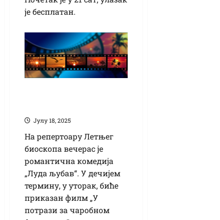
је бесплатан.
У Летњем биоскопу
„Луда љубав“
Јулy 18, 2025
На репертоару Летњег
биоскопа вечерас је
романтична комедија
„Луда љубав“. У дечијем
термину, у уторак, биће
приказан филм „У
потрази за чаробном