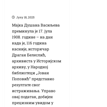
биографија и
породично стабло
Јулy 18, 2025
Мајка Душана Васиљева
преминула је 17. јула
1908. године – на дан
када је, 116 година
касније, историчар
Драган Белеслић,
архивиста у Историјском
архиву, у Народној
библиотеци „Јован
Поповић“ представио
резултате свог
истраживања. Управо
овај податак, добијен
прецизним увидом у