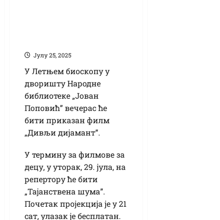
„Дивљи дијамант”
вечерас у Летњем
биоскопу
Јулy 25, 2025
У Летњем биоскопу у
дворишту Народне
библиотеке „Јован
Поповић” вечерас ће
бити приказан филм
„Дивљи дијамант”.
У термину за филмове за
децу, у уторак, 29. јула, на
репертору ће бити
„Тајанствена шума”.
Почетак пројекција је у 21
сат, улазак је бесплатан.