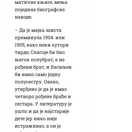
матичне књиге, мења
поједине биографске
наводе.
– Да је мајка заиста
преминула 1904. или
1905, како неки аутори
тврде, Спасоје би био
његов полубрат, а не
рођени брат, и Васиљев
би имао само једну
полусестру. Овако,
утврђено је да је имао
четворо рођене браће и
сестара. У литературу је
ушло и да је најстарије
дете јер нико није
истраживао, а он је