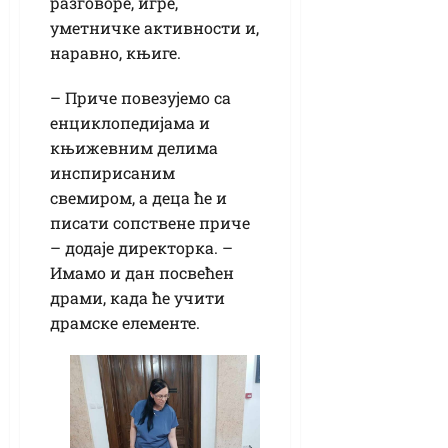
разговоре, игре,
уметничке активности и,
наравно, књиге.
– Приче повезујемо са
енциклопедијама и
књижевним делима
инспирисаним
свемиром, а деца ће и
писати сопствене приче
– додаје директорка. –
Имамо и дан посвећен
драми, када ће учити
драмске елементе.