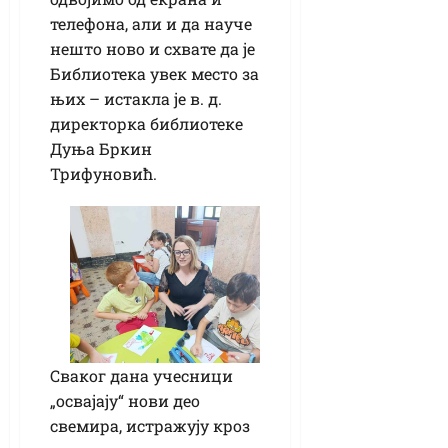
телефона, али и да науче
нешто ново и схвате да је
Библиотека увек место за
њих – истакла је в. д.
директорка библиотеке
Дуња Бркин
Трифуновић.
Сваког дана учесници
„освајају“ нови део
свемира, истражују кроз