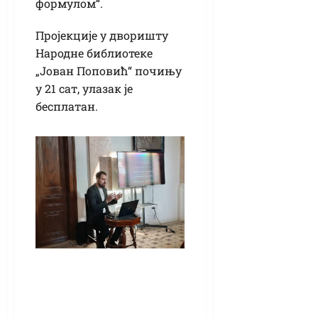
формулом“.
Пројекције у дворишту
Народне библиотеке
„Јован Поповић“ почињу
у 21 сат, улазак је
бесплатан.
Предавање у
библиотеци: Душан
Васиљев: