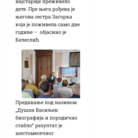
најстарије преживело
дете. Пре њега рођена је
његова сестра Загорка
која је поживела само две
године – објаснио је
Белеслић.
Предавање под називом
„Душан Васиљев:
биографија и породично
стабло“ резултат је
шестомесечног