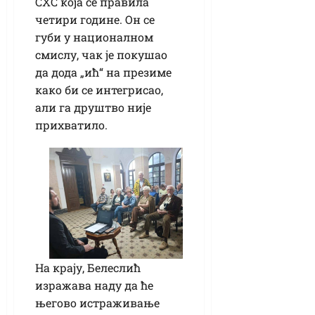
СХС која се правила
четири године. Он се
губи у националном
смислу, чак је покушао
да дода „ић“ на презиме
како би се интегрисао,
али га друштво није
прихватило.
На крају, Белеслић
изражава наду да ће
његово истраживање