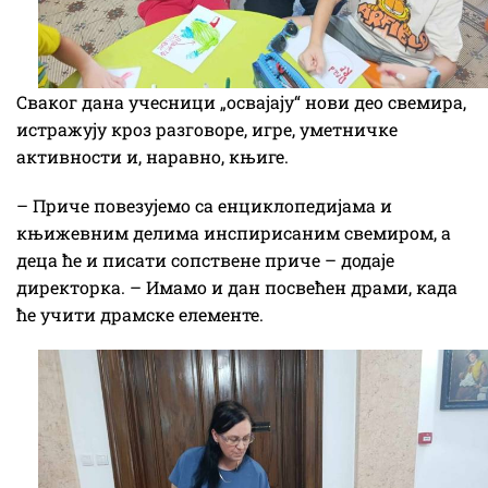
Сваког дана учесници „освајају“ нови део свемира,
истражују кроз разговоре, игре, уметничке
активности и, наравно, књиге.
– Приче повезујемо са енциклопедијама и
књижевним делима инспирисаним свемиром, а
деца ће и писати сопствене приче – додаје
директорка. – Имамо и дан посвећен драми, када
ће учити драмске елементе.