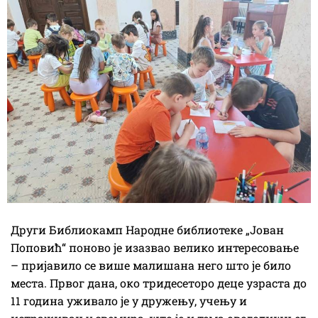
Други Библиокамп Народне библиотеке „Јован
Поповић“ поново је изазвао велико интересовање
– пријавило се више малишана него што је било
места. Првог дана, око тридесеторо деце узраста до
11 година уживало је у дружењу, учењу и