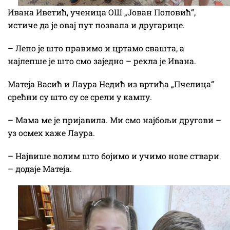
Ивана Иветић, ученица ОШ „Јован Поповић“,
истиче да је овај пут позвала и другарице.
– Лепо је што правимо и цртамо свашта, а
најлепше је што смо заједно – рекла је Ивана.
Матеја Васић и Лаура Недић из вртића „Пчелица“
срећни су што су се срели у кампу.
– Мама ме је пријавила. Ми смо најбољи другови –
уз осмех каже Лаура.
– Највише волим што бојимо и учимо нове ствари
– додаје Матеја.