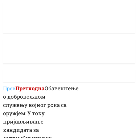
Претходна
Обавештење
Прев
о добровољном
служењу војног рока са
оружјем: У току
пријављивање
кандидата за