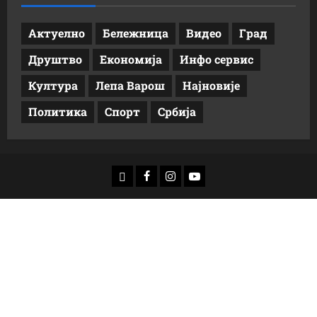
Актуелно
Бележница
Видео
Град
Друштво
Економија
Инфо сервис
Култура
Лепа Варош
Најновије
Политика
Спорт
Србија
доwнлоад
Фацебоок
Инстаграм
Yоутубе