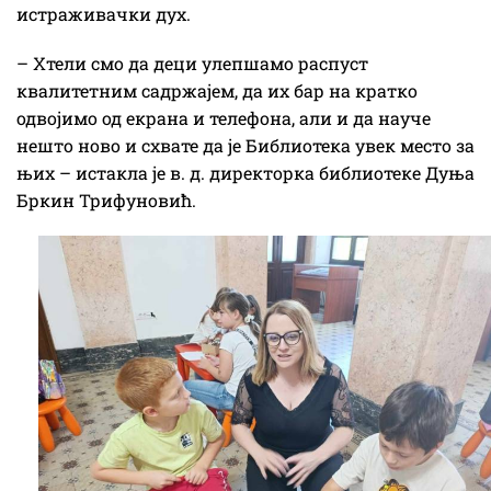
истраживачки дух.
– Хтели смо да деци улепшамо распуст
квалитетним садржајем, да их бар на кратко
одвојимо од екрана и телефона, али и да науче
нешто ново и схвате да је Библиотека увек место за
њих – истакла је в. д. директорка библиотеке Дуња
Бркин Трифуновић.