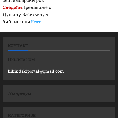
септембарски рок
Следећи
Предавање о
Душану Васиљеву у
библиотеци
Неxт
КОНТАКТ
Пишите нам
kikindskiportal@gmail.com
Импресум
КАТЕГОРИЈЕ