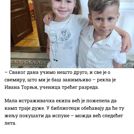
– Сваког дана учимо нешто друго, и све је о
свемиру, што ми је баш занимљиво – рекла је
Ивана Торњи, ученица трећег разреда.
Мала истраживачка екипа већ је пожелела да
камп траје дуже. У библиотеци обећавају да ће ту
жељу покушати да испуне – можда већ следећег
лета.