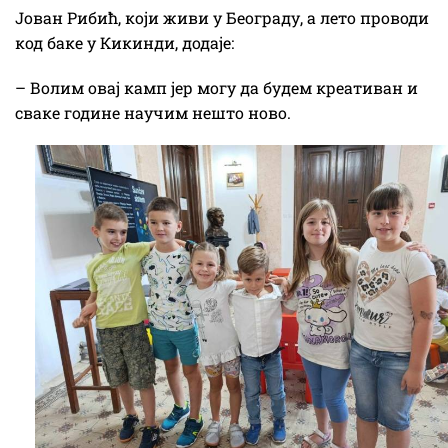
Јован Рибић, који живи у Београду, а лето проводи
код баке у Кикинди, додаје:
– Волим овај камп јер могу да будем креативан и
сваке године научим нешто ново.