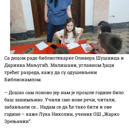
Са децом раде библиотекарке Оливера Шушница и
Даринка Маљугић. Малишани, углавном ђаци
трећег разреда, кажу да су одушевљени
Библиокампом.
– Дошао сам поново јер нам је прошле године било
баш занимљиво. Учили смо нове речи, читали,
забављали се… Надам се да ће тако бити и ове
године – каже Лука Николин, ученик ОШ „Жарко
Зрењанин“.