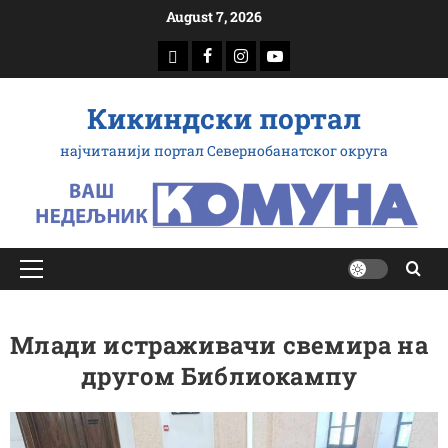
Скип
August 7, 2026
то
доwнлоад
Фацебоок
Инстаграм
Yоутубе
цонтент
Кикиндски портал
најчитанији портал Севернобанатског округа
Примарy
Мену
Млади истраживачи свемира на
другом Библиокампу