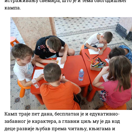
истраживању свемира, што је и тема овогодишњег
кампа.
Камп траје пет дана, бесплатан је и едукативно-
забавног је карактера, а главни циљ му је да код
деце развије љубав према читању, књигама и