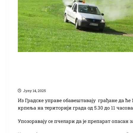
Третман крпеља на т
јула: Препарат отров
Јулy 14, 2025
Из Градске управе обавештавају грађане да ће 
крпеља на територији града од 5.30 до 11 часова
Упозоравају се пчелари да је препарат опасан за