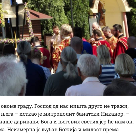
воме граду. Господ од нас ништа друго не тражи,
м њега – исткао је митрополит банатски Никанор. –
наше даривање Бога и његових светих јер ће нам он,
има. Неизмерна је љубав Божија и милост према