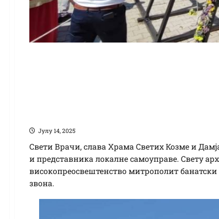
Поводом славе летњ
храму Светих Козме
три нова црквена зв
Јулy 14, 2025
Свети Врачи, слава Храма Светих Козме и Дамја
и представника локалне самоуправе. Свету арх
високопреосвештенство митрополит банатски Н
звона.