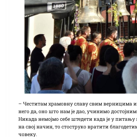
– Честитам храмовну славу свим верницима и о
него да, оно што нам је дао, учинимо достојни
Никада немојмо себе штедети када је у питању 
на свој начин, то стоструко вратити благодет
човеку.