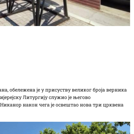
их Светих Врача: У
 и Дамјана освештана
она
на, обележена је у присуству великог броја верника
ијерејску Литургију служио је његово
иканор након чега је освештао нова три црквена