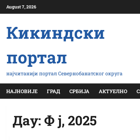
Скип
August 7, 2026
то
цонтент
Кикиндски
портал
најчитанији портал Севернобанатског округа
НАЈНОВИЈЕ
ГРАД
СРБИЈА
АКТУЕЛНО
С
Даy:
Ф ј, 2025