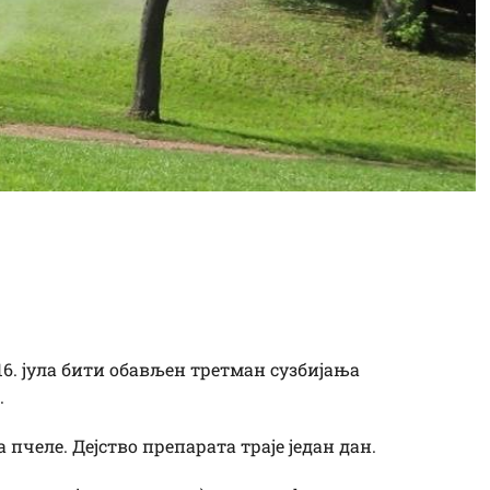
ериторији града 16.
ан за пчеле
16. јула бити обављен третман сузбијања
.
 пчеле. Дејство препарата траје један дан.