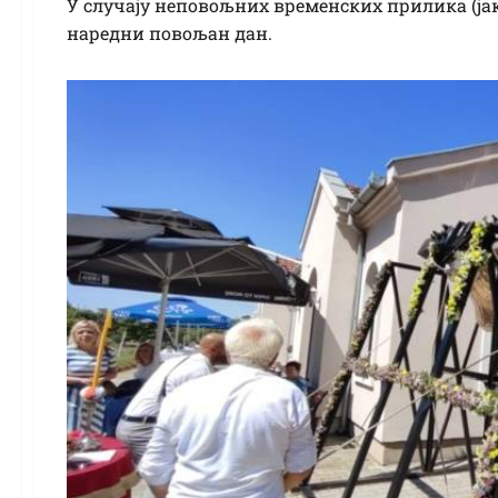
У случају неповољних временских прилика (јака 
наредни повољан дан.