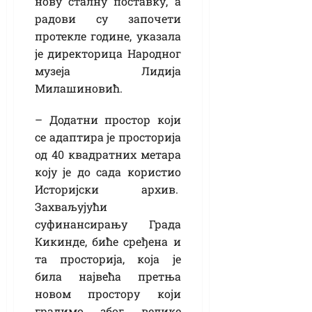
нову сталну поставку, а
радови су започети
протекле године, указала
је директорица Народног
музеја Лидија
Милашиновић.
– Додатни простор који
се адаптира је просторија
од 40 квадратних метара
коју је до сада користио
Историјски архив.
Захваљујући
суфинансирању Града
Кикинде, биће сређена и
та просторија, која је
била највећа претња
новом простору који
градимо због велике