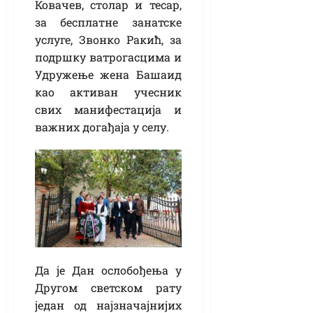
Ковачев, столар и тесар,
за бесплатне занатске
услуге, Звонко Ракић, за
подршку ватрогасцима и
Удружење жена Башаид
као активан учесник
свих манифестација и
важних догађаја у селу.
Да је Дан ослобођења у
Другом светском рату
један од најзначајнијих