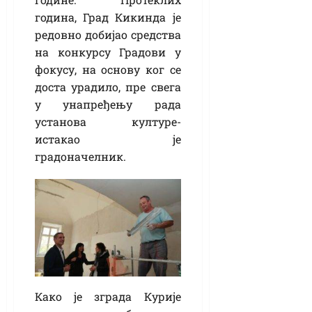
година, Град Кикинда је
редовно добијао средства
на конкурсу Градови у
фокусу, на основу ког се
доста урадило, пре свега
у унапређењу рада
установа културе-
истакао је
градоначелник.
Како је зграда Курије