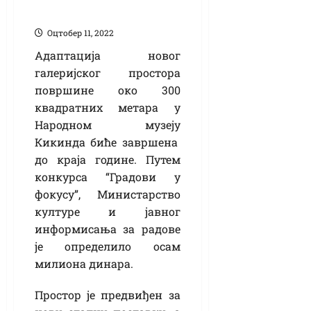
галеријски простор
Оцтобер 11, 2022
Адаптација новог
галеријског простора
површине око 300
квадратних метара у
Народном музеју
Кикинда биће завршена
до краја године. Путем
конкурса “Градови у
фокусу”, Министарство
културе и јавног
информисања за радове
је определило осам
милиона динара.
Простор је предвиђен за