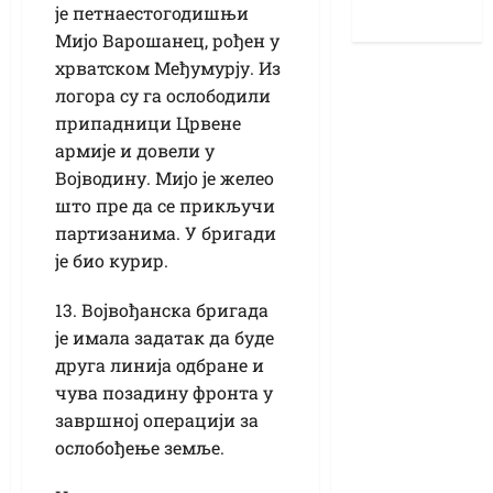
је петнаестогодишњи
Мијо Варошанец, рођен у
хрватском Међумурју. Из
логора су га ослободили
припадници Црвене
армије и довели у
Војводину. Мијо је желео
што пре да се прикључи
партизанима. У бригади
је био курир.
13. Војвођанска бригада
је имала задатак да буде
друга линија одбране и
чува позадину фронта у
завршној операцији за
ослобођење земље.