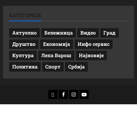
КАТЕГОРИЈЕ
Актуелно
Бележница
Видео
Град
Друштво
Економија
Инфо сервис
Култура
Лепа Варош
Најновије
Политика
Спорт
Србија
доwнлоад
Фацебоок
Инстаграм
Yоутубе