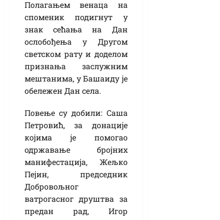
Полагањем венаца на
споменик подигнут у
знак сећања на Дан
ослобођења у Другом
светском рату и доделом
признања заслужним
мештанима, у Башаиду је
обележен Дан села.
Повење су добили: Саша
Петровић, за донације
којима је помогао
одржавање бројних
манифестација, Жељко
Пејин, председник
Добровољног
ватрогасног друштва за
предан рад, Игор