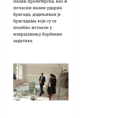
Назив пролетерска, као и
почасни назив ударна
бригада, додељиван је
бригадама које су се
посебно истакле у
извршавању борбених
задатака.
Народни музеј
добија нови