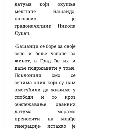
датума који окупља
мештане Башаида,
нагласио је
градоначелник Никола
Лукач.
-Башаици се боре за своје
село и боље услове за
живот, а Град ће их и
даље подржавати у томе.
Поклонили смо се
сенима оних који су нам
омогућили да живимо у
слободи и то кроз
обележавање оваквих
датума морамо
преносити на млађе
генерације- истакао је