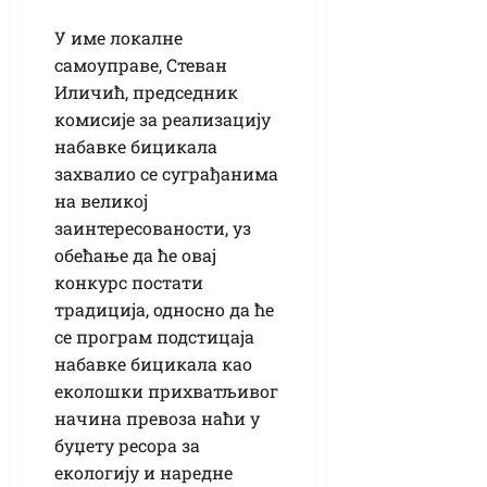
У име локалне
самоуправе, Стеван
Иличић, председник
комисије за реализацију
набавке бицикала
захвалио се суграђанима
на великој
заинтересованости, уз
обећање да ће овај
конкурс постати
традиција, односно да ће
се програм подстицаја
набавке бицикала као
еколошки прихватљивог
начина превоза наћи у
буџету ресора за
екологију и наредне