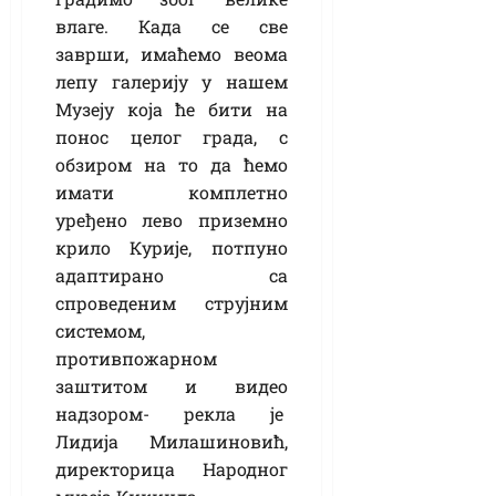
влаге. Када се све
заврши, имаћемо веома
лепу галерију у нашем
Музеју која ће бити на
понос целог града, с
обзиром на то да ћемо
имати комплетно
уређено лево приземно
крило Курије, потпуно
адаптирано са
спроведеним струјним
системом,
противпожарном
заштитом и видео
надзором- рекла је
Лидија Милашиновић,
директорица Народног