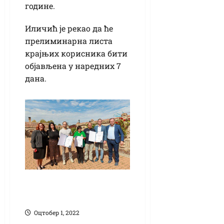
године.
Иличић је рекао да ће
прелиминарна листа
крајњих корисника бити
објављена у наредних 7
дана.
У Башаиду
обележен Дан села
Оцтобер 1, 2022