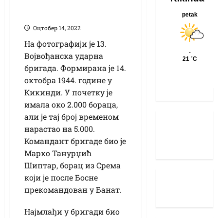
Мијо
Оцтобер 14, 2022
На фотографији је 13.
Војвођанска ударна
бригада. Формирана је 14.
октобра 1944. године у
Кикинди. У почетку је
имала око 2.000 бораца,
али је тај број временом
нарастао на 5.000.
Командант бригаде био је
Марко Танурџић
Шиптар, борац из Срема
који је после Босне
прекомандован у Банат.
Најмлађи у бригади био