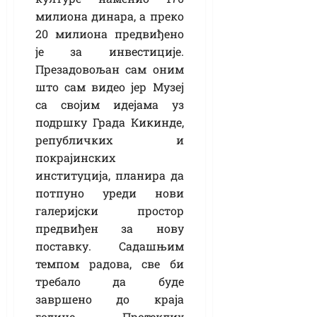
милиона динара, а преко
20 милиона предвиђено
је за инвестиције.
Презадовољан сам оним
што сам видео јер Музеј
са својим идејама уз
подршку Града Кикинде,
републичких и
покрајинских
институција, планира да
потпуно уреди нови
галеријски простор
предвиђен за нову
поставку. Садашњим
темпом радова, све би
требало да буде
завршено до краја
године. Протеклих