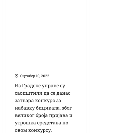
Листа корисника
субвенција за
куповину
бицикала у
наредних седам
дана
Оцтобер 10, 2022
Из Градске управе су
саопштили да се данас
затвара конкурс за
набавку бицикала, због
великог броја пријава и
утрошка средстава по
овом конкурсу.