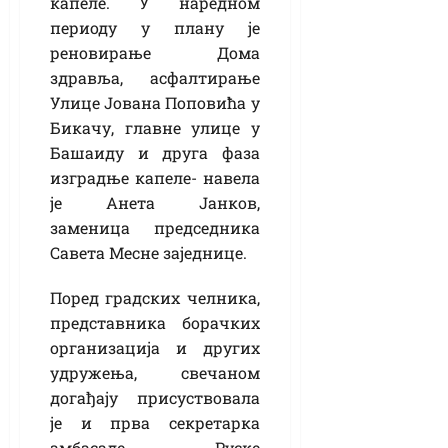
капеле. У наредном
периоду у плану је
реновирање Дома
здравља, асфалтирање
Улице Јована Поповића у
Бикачу, главне улице у
Башаиду и друга фаза
изградње капеле- навела
је Анета Јанков,
заменица председника
Савета Месне заједнице.
Поред градских челника,
представника борачких
организација и других
удружења, свечаном
догађају присуствовала
је и прва секретарка
амбасаде Руске