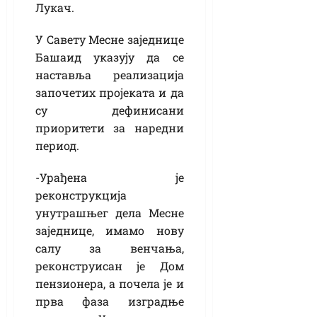
Лукач.
У Савету Месне заједнице
Башаид указују да се
наставља реализација
започетих пројеката и да
су дефинисани
приоритети за наредни
период.
-Урађена је
реконструкција
унутрашњег дела Месне
заједнице, имамо нову
салу за венчања,
реконструисан је Дом
пензионера, а почела је и
прва фаза изградње