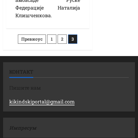
Федерације Наталија
Клишченкова.
Постс
Превиоус
1
2
3
пагинатион
КОНТАКТ
Пишите нам
kikindskiportal@gmail.com
Импресум