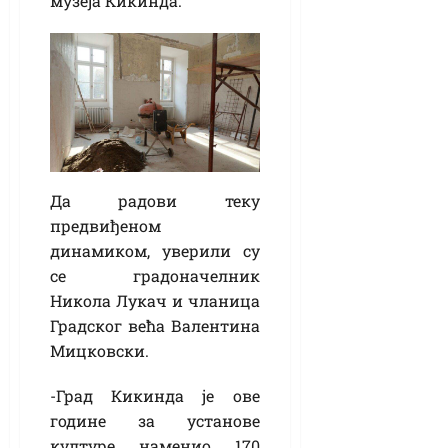
музеја Кикинда.
Да радови теку
предвиђеном
динамиком, уверили су
се градоначелник
Никола Лукач и чланица
Градског већа Валентина
Мицковски.
-Град Кикинда је ове
године за установе
културе наменио 170