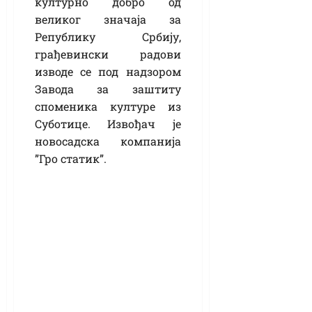
културно добро од
великог значаја за
Републику Србију,
грађевински радови
изводе се под надзором
Завода за заштиту
споменика културе из
Суботице. Извођач је
новосадска компанија
”Гро статик”.