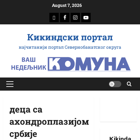
Скип
August 7, 2026
то
доwнлоад
Фацебоок
Инстаграм
Yоутубе
цонтент
Кикиндски портал
најчитанији портал Севернобанатског округа
Примарy
Мену
деца са
ахондроплазијом
србије