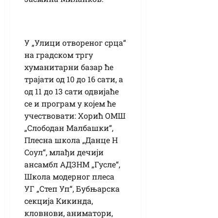
У „Улици отвореног срца“
на градском тргу
хуманитарни базар ће
трајати од 10 до 16 сати, а
од 11 до 13 сати одвијаће
се и програм у којем ће
учествовати: Хорић ОМШ
„Слободан Малбашки“,
Плесна школа „Данце Н
Соул“, млађи дечији
ансамбл АДЗНМ „Гусле“,
Школа модерног плеса
УГ „Степ Уп“, Бубњарска
секција Кикинда,
кловнови, аниматори,