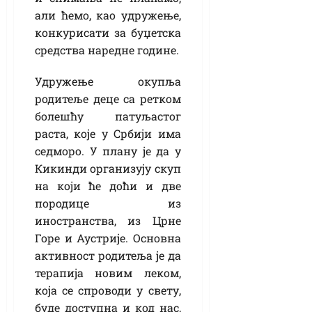
али ћемо, као удружење,
конкурисати за буџетска
средства наредне године.
Удружење окупља
родитеље деце са ретком
болешћу патуљастог
раста, које у Србији има
седморо. У плану је да у
Кикинди организују скуп
на који ће доћи и две
породице из
иностранства, из Црне
Горе и Аустрије. Основна
активност родитеља је да
терапија новим леком,
која се спроводи у свету,
буде доступна и код нас,