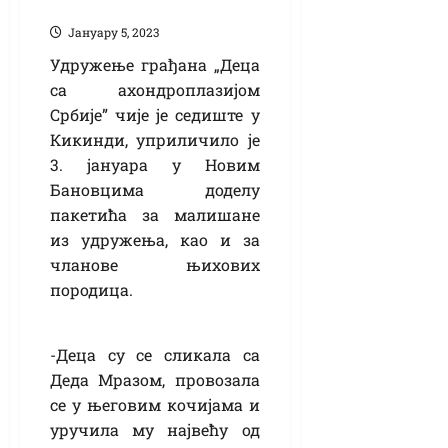
порасту
Јануарy 5, 2023
Удружење грађана „Деца
са ахондроплазијом
Србије” чије је седиште у
Кикинди, уприличило је
3. јануара у Новим
Бановцима доделу
пакетића за малишане
из удружења, као и за
чланове њихових
породица.
-Деца су се сликала са
Деда Мразом, провозала
се у његовим кочијама и
уручила му највећу од