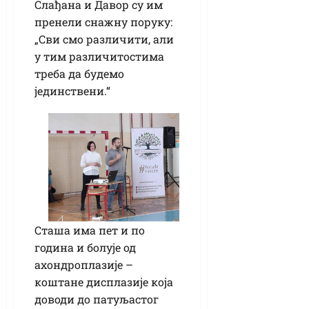
Слађана и Давор су им
пренели снажну поруку:
„Сви смо различити, али
у тим различитостима
треба да будемо
јединствени.“
Сташа има пет и по
година и болује од
ахондроплазије –
коштане дисплазије која
доводи до патуљастог