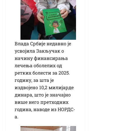
Влада Србије недавно је
усвојила Закључак о
начину финансирања
лечења оболелих од
ретких болести за 2025.
годину, за шта је
издвојено 10,2 милијарде
динара, што је значајно
више него претходних
година, наводе из НОРДС-
а.