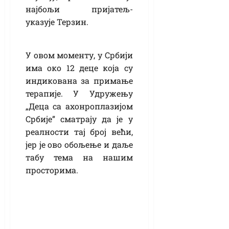
најбољи пријатељ-
указује Терзин.
У овом моменту, у Србији
има око 12 деце која су
индикована за примање
терапије. У Удружењу
„Деца са ахонроплазијом
Србије” сматрају да је у
реалности тај број већи,
јер је ово обољење и даље
табу тема на нашим
просторима.