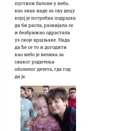
пустили балоне у небо,
као знак наде за сву децу
којој је потребна подршка
да би расла, развијала се
и безбрижно одрастала
уз своје вршњаке. Нада
да ће се то и догодити
као небо је велика за
сваког родитеља
оболелог детета, где год
да је.