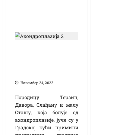
Подршка Града
Удружењу „Деца са
ахондроплазијом
Србије”
Новембер 24, 2022
Породицу Терзин,
Давора, Слађану и малу
Сташу, која болује од
ахондроплазије, јуче су у
Градској кући примили
председник градског