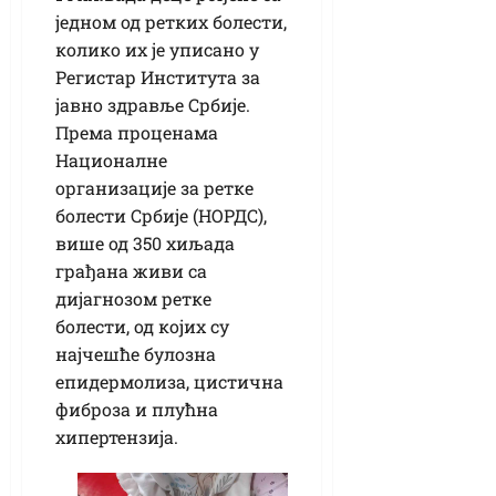
једном од ретких болести,
колико их је уписано у
Регистар Института за
јавно здравље Србије.
Према проценама
Националне
организације за ретке
болести Србије (НОРДС),
више од 350 хиљада
грађана живи са
дијагнозом ретке
болести, од којих су
најчешће булозна
епидермолиза, цистична
фиброза и плућна
хипертензија.