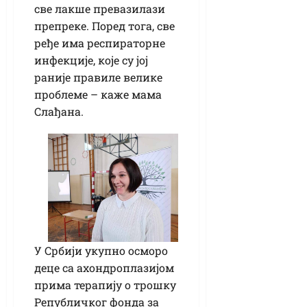
све лакше превазилази
препреке. Поред тога, све
ређе има респираторне
инфекције, које су јој
раније правиле велике
проблеме – каже мама
Слађана.
У Србији укупно осморо
деце са ахондроплазијом
прима терапију о трошку
Републичког фонда за