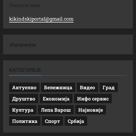
Пишите нам
kikindskiportal@gmail.com
Импресум
КАТЕГОРИЈЕ
Актуелно
Бележница
Видео
Град
Друштво
Економија
Инфо сервис
Култура
Лепа Варош
Најновије
Политика
Спорт
Србија