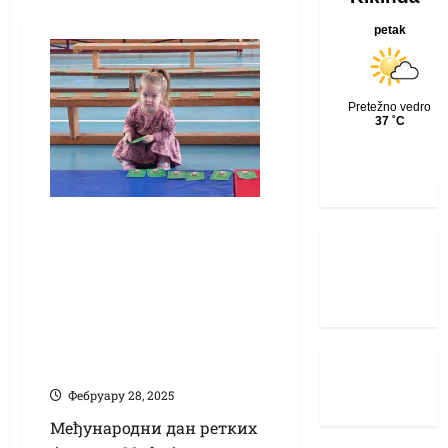
Сташина порука на
Дан ретких
болести: Сви смо
различити, али у
томе смо
јединствени
Фебруарy 28, 2025
Међународни дан ретких