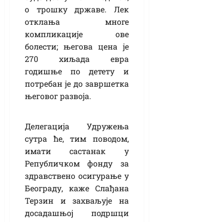
о трошку државе. Лек
отклања многе
компликације ове
болести; његова цена је
270 хиљада евра
годишње по детету и
потребан је до завршетка
његовог развоја.
Делегација Удружења
сутра ће, тим поводом,
имати састанак у
Републичком фонду за
здравствено осигурање у
Београду, каже Слађана
Терзин и захваљује на
досадашњој подршци