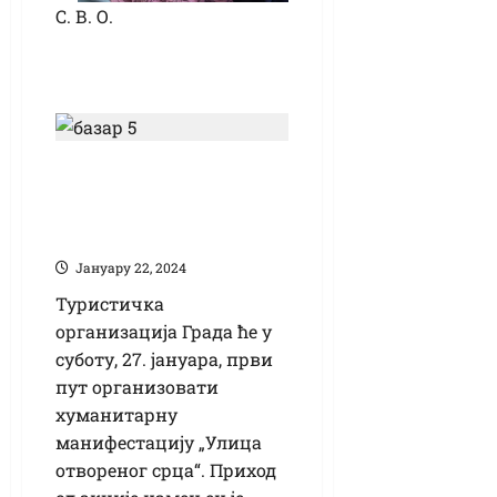
С. В. О.
„Улица отвореног
срца“ за децу са
ахондроплазијом
Јануарy 22, 2024
Туристичка
организација Града ће у
суботу, 27. јануара, први
пут организовати
хуманитарну
манифестацију „Улица
отвореног срца“. Приход