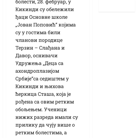
болести, 28. фебруар, у
Кикинди су обележили
ђаци Основне школе
„Јован Поповић“ којима
су у гостима били
чланови породице
Терзин – Слађана и
Давор, оснивачи
Удружења „Деца са
ахондроплазијом
Србије“са седиштем у
Кикинди и њихова
ћеркица Сташа, која је
рођена са овим ретким
обољењем. Ученици
нижих разреда имали су
прилику да чују више о
ретким болестима, а