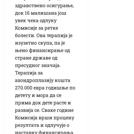
здравствено осигурање,
док 16 малишана још
увек чека одлуку
Комисије за ретке
болести. Ова терапија је
изузетно скупа, па је
њено финансирање од
стране државе од
пресудног значаја.
Терапија за
ахондроплазију кошта
270.000 евра годишње по
детету и мора да се
прима док дете расте и
развија се. Сваке године
Комисија врши процену
резултата и одлучује о
наставку финансирања.