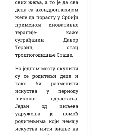
свих жеља, а то је да сва
деца са ахондроплазијом
желе да порасту у Србији
применом иновативне
терапије- каже
суграђанин Давор
Терзин, отац
троипогодишње Сташе.
На једном месту окупили
су се родитељи деце и
како би разменили
искуства у периоду
њиховог одрастања.
Један од циљева
удружења је помоћ
родитељима који немају
искуства нити знање на