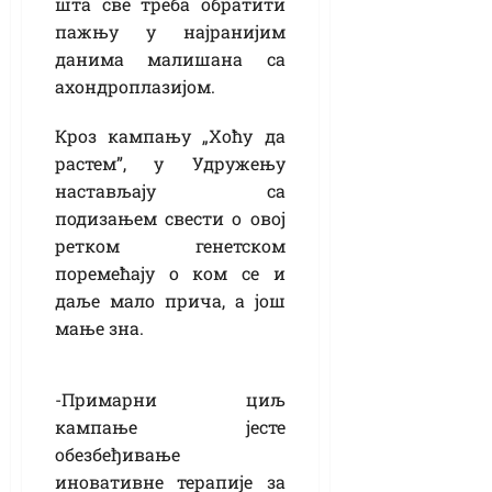
шта све треба обратити
пажњу у најранијим
данима малишана са
ахондроплазијом.
Кроз кампању „Хоћу да
растем”, у Удружењу
настављају са
подизањем свести о овој
ретком генетском
поремећају о ком се и
даље мало прича, а још
мање зна.
-Примарни циљ
кампање јесте
обезбеђивање
иновативне терапије за