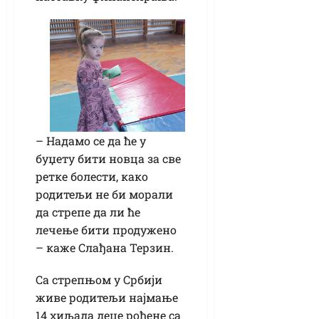
– Надамо се да ће у
буџету бити новца за све
ретке болести, како
родитељи не би морали
да стрепе да ли ће
лечење бити продужено
– каже Слађана Терзин.
Са стрепњом у Србији
живе родитељи најмање
14 хиљада деце рођене са