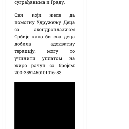
суграђанима и Граду.
Сви који желе да
помогну Удружењу Деца
са ахондроплазијом
Србије како би сва деца
добила адекватну
терапију, могу то
учинити уплатом на
жиро рачун са бројем:
200-3551460101016-83.