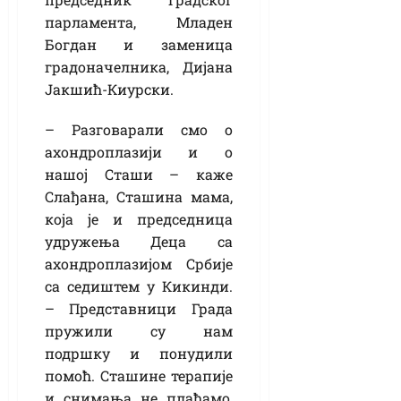
парламента, Младен
Богдан и заменица
градоначелника, Дијана
Јакшић-Киурски.
– Разговарали смо о
ахондроплазији и о
нашој Сташи – каже
Слађана, Сташина мама,
која је и председница
удружења Деца са
ахондроплазијом Србије
са седиштем у Кикинди.
– Представници Града
пружили су нам
подршку и понудили
помоћ. Сташине терапије
и снимања не плаћамо,