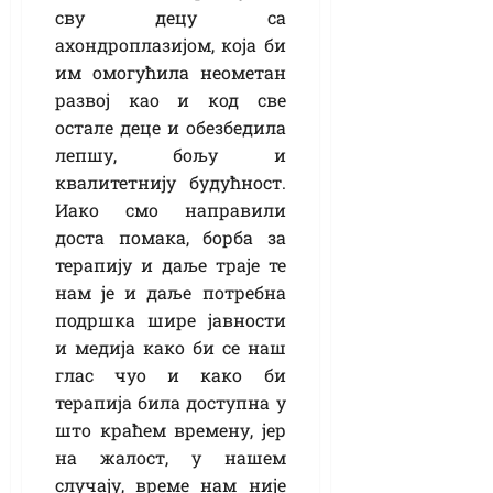
сву децу са
ахондроплазијом, која би
им омогућила неометан
развој као и код све
остале деце и обезбедила
лепшу, бољу и
квалитетнију будућност.
Иако смо направили
доста помака, борба за
терапију и даље траје те
нам је и даље потребна
подршка шире јавности
и медија како би се наш
глас чуо и како би
терапија била доступна у
што краћем времену, јер
на жалост, у нашем
случају, време нам није