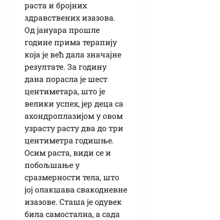
раста и бројних
здравствених изазова.
Од јануара прошле
године прима терапију
која је већ дала значајне
резултате. За годину
дана порасла је шест
центиметара, што је
велики успех, јер деца са
ахондроплазијом у овом
узрасту расту два до три
центиметра годишње.
Осим раста, види се и
побољшање у
сразмерности тела, што
јој олакшава свакодневне
изазове. Сташа је одувек
била самостална, а сада