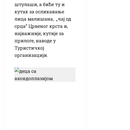
штулаши, а биће ту и
кутак за осликавање
лица малишана, „чај од
срца“ Црвеног крста и,
најважније, кутије за
прилоге, наводе у
Туристичкој
организацији.
Дружење са Деда
Мразом: Обрадовао
их пакетићима, а
они му пренели
највећу жељу- да