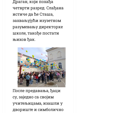
Драган, који похађа
четврти разред. Слађана
истиче да ће Сташа,
захваљујући изузетном
разумевању директорке
школе, такође постати
њихов ђак.
После предавања, ђаци
су, заједно са својим
учитељицама, изашли у
двориште и симболично