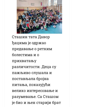
Сташин тата Давор
ђацима је одржао
предавање о ретким
болестима и о
прихватању
различитости. Деца су
пажљиво слушала и
постављала бројна
питања, показујући
велико интересовање и
разумевање. Са Сташом
је био и њен старији брат