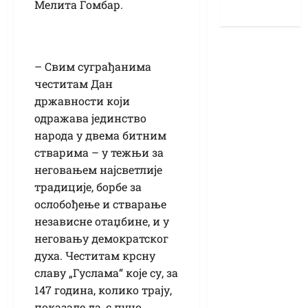
Мелита Гомбар.
– Свим суграђанима
честитам Дан
државности који
одражава јединство
народа у двема битним
стварима – у тежњи за
неговањем најсветлије
традиције, борбе за
ослобођење и стварање
независне отаџбине, и у
неговању демократског
духа. Честитам крсну
славу „Гуслама“ које су, за
147 година, колико трају,
показале да, с пуно