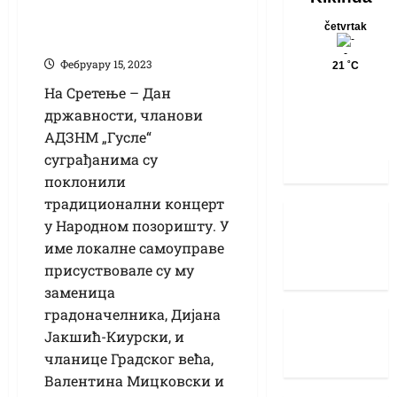
(ВИДЕО) Сретењски
концерт „Гусала“
Фебруарy 15, 2023
На Сретење – Дан
државности, чланови
АДЗНМ „Гусле“
суграђанима су
поклонили
традиционални концерт
у Народном позоришту. У
име локалне самоуправе
присуствовале су му
заменица
градоначелника, Дијана
Јакшић-Киурски, и
чланице Градског већа,
Валентина Мицковски и