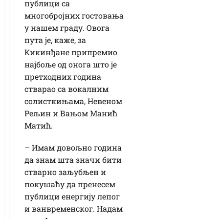
публици са
многобројних гостовања
у нашем граду. Овога
пута је, каже, за
Кикинђане припремио
најбоље од онога што је
претходних година
стварао са вокалним
солисткињама, Невеном
Рељин и Вањом Манић
Матић.
– Имам довољно година
да знам шта значи бити
стварно заљубљен и
покушаћу да пренесем
публици енергију лепог
и ванвременског. Надам