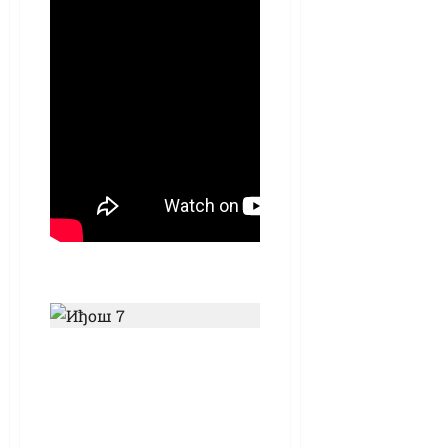
У Иђошу решени –
приоритети су
уређење села и
активности за