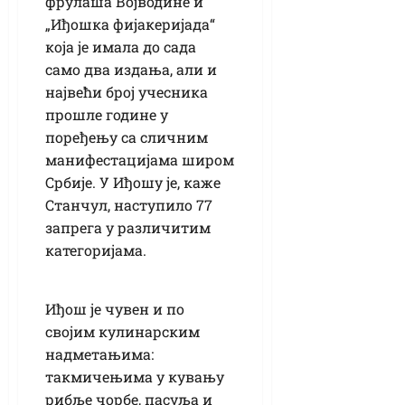
фрулаша Војводине и
„Иђошка фијакеријада“
која је имала до сада
само два издања, али и
највећи број учесника
прошле године у
поређењу са сличним
манифестацијама широм
Србије. У Иђошу је, каже
Станчул, наступило 77
запрега у различитим
категоријама.
Иђош је чувен и по
својим кулинарским
надметањима:
такмичењима у кувању
рибље чорбе, пасуља и