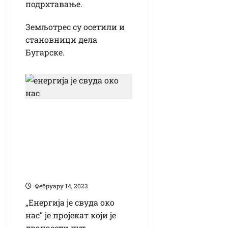
подрхтавање.
Земљотрес су осетили и
становници дела
Бугарске.
Гимназијалке
Доротеа и Милица
награђене на
конкурсу „Енергија
је свуда око нас”
Фебруарy 14, 2023
„Енергија је свуда око
нас” је пројекат који је
дванаести пут