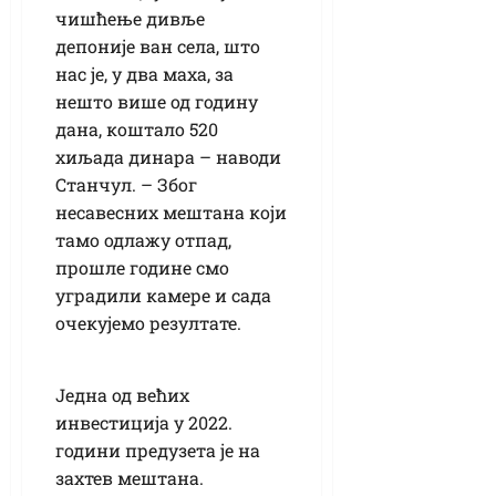
чишћење дивље
депоније ван села, што
нас је, у два маха, за
нешто више од годину
дана, коштало 520
хиљада динара – наводи
Станчул. – Због
несавесних мештана који
тамо одлажу отпад,
прошле године смо
уградили камере и сада
очекујемо резултате.
Једна од већих
инвестиција у 2022.
години предузета је на
захтев мештана.