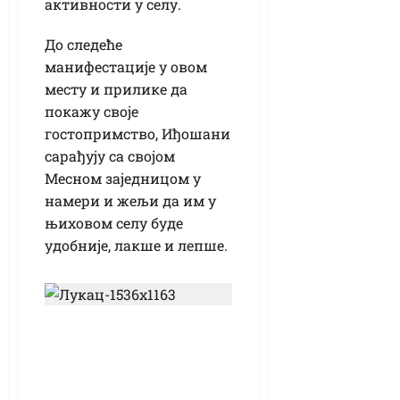
активности у селу.
До следеће
манифестације у овом
месту и прилике да
покажу своје
гостопримство, Иђошани
сарађују са својом
Месном заједницом у
намери и жељи да им у
њиховом селу буде
удобније, лакше и лепше.
Градоначелник
Лукач честитао
Дан државности