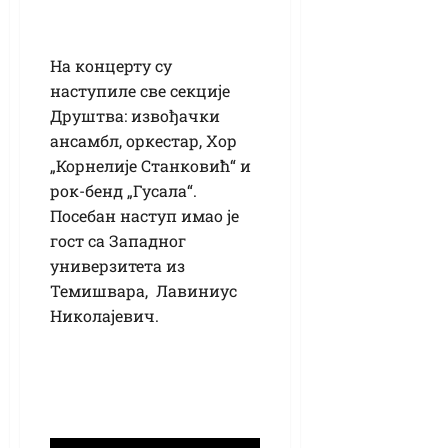
На концерту су
наступиле све секције
Друштва: извођачки
ансамбл, оркестар, Хор
„Корнелије Станковић“ и
рок-бенд „Гусала“.
Посебан наступ имао је
гост са Западног
универзитета из
Темишвара, Лавиниус
Николајевич.