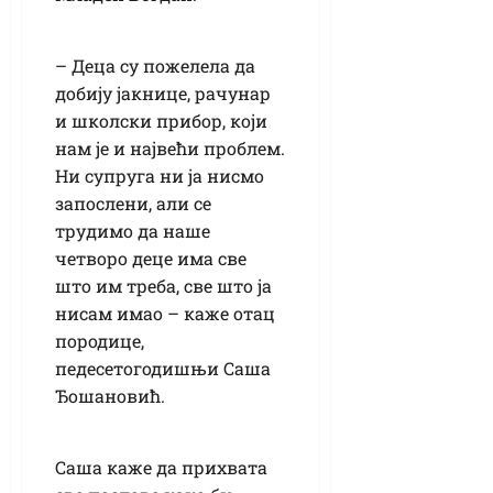
– Деца су пожелела да
добију јакнице, рачунар
и школски прибор, који
нам је и највећи проблем.
Ни супруга ни ја нисмо
запослени, али се
трудимо да наше
четворо деце има све
што им треба, све што ја
нисам имао – каже отац
породице,
педесетогодишњи Саша
Ђошановић.
Саша каже да прихвата