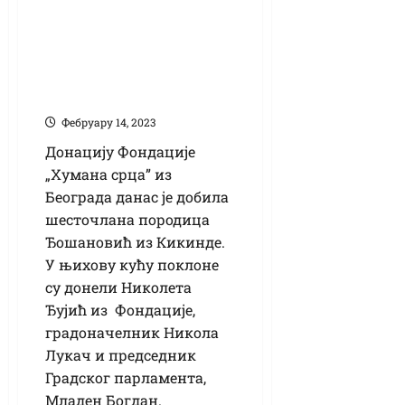
(ВИДЕО)
Ђошановићима
стигли дарови од
„Хуманих срца“
Фебруарy 14, 2023
Донацију Фондације
„Хумана срца” из
Београда данас је добила
шесточлана породица
Ђошановић из Кикинде.
У њихову кућу поклоне
су донели Николета
Ђујић из Фондације,
градоначелник Никола
Лукач и председник
Градског парламента,
Младен Богдан.