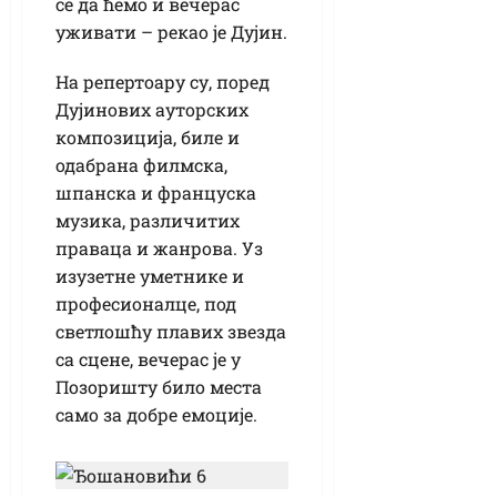
се да ћемо и вечерас
уживати – рекао је Дујин.
На репертоару су, поред
Дујинових ауторских
композиција, биле и
одабрана филмска,
шпанска и француска
музика, различитих
праваца и жанрова. Уз
изузетне уметнике и
професионалце, под
светлошћу плавих звезда
са сцене, вечерас је у
Позоришту било места
само за добре емоције.