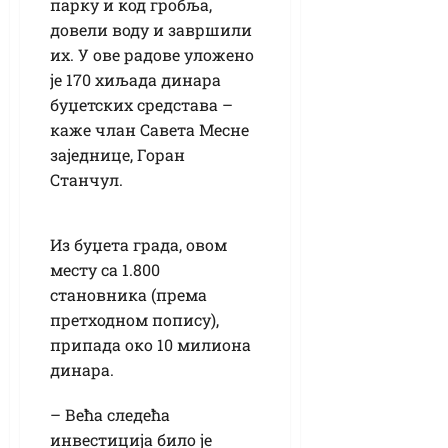
парку и код гробља,
довели воду и завршили
их. У ове радове уложено
је 170 хиљада динара
буџетских средстава –
каже члан Савета Месне
заједнице, Горан
Станчул.
Из буџета града, овом
месту са 1.800
становника (према
претходном попису),
припада око 10 милиона
динара.
– Већа следећа
инвестиција било је