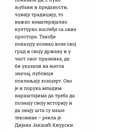
љубави и преданости,
чувају традицију, то
важно нематеријално
културно наслеђе са ових
простора. Такође
показују колико воле свој
град и своју државу и у
част овог празника, да
би указали на његов
значај, публици
поклањају концерт. Ово
је и порука младим
нараштајима да треба да
познају своју историју и
да знају шта су наше
тековине – рекла је
Дијана Јакшић Киурски.