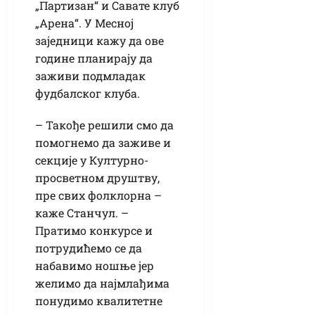
„Партизан“ и Савате клуб
„Арена“. У Месној
заједници кажу да ове
године планирају да
заживи подмладак
фудбалског клуба.
– Такође решили смо да
помогнемо да заживе и
секције у Културно-
просветном друштву,
пре свих фолклорна –
каже Станчул. –
Пратимо конкурсе и
потрудићемо се да
набавимо ношње јер
желимо да најмлађима
понудимо квалитетне