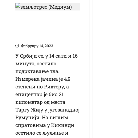
Земљотрес у
Румунији осетио се
и у Кикинди
Фебруарy 14, 2023
У Србији се, у 14 сати и 16
минута, осетило
подрхтавање тла.
Измерена јачина је 4,9
степени по Рихтеру, а
епицентар је био 21
километар од места
Таргу Жију у југозападној
Румунији. На вишим
спратовима у Кикинди
осетило се љуљање и