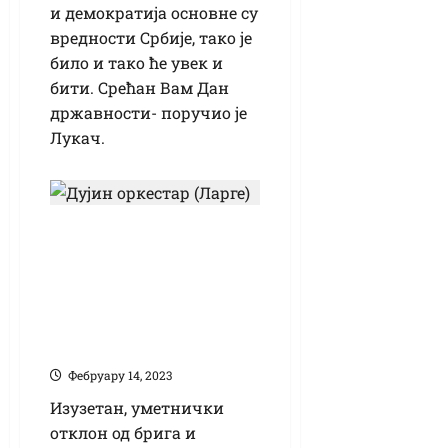
и демократија основне су
вредности Србије, тако је
било и тако ће увек и
бити. Срећан Вам Дан
државности- поручио је
Лукач.
(ВИДЕО) Оркестар
Александра Дујина,
празнични концерт
у Кикинди –
уметност и емоција
Фебруарy 14, 2023
Изузетан, уметнички
отклон од брига и