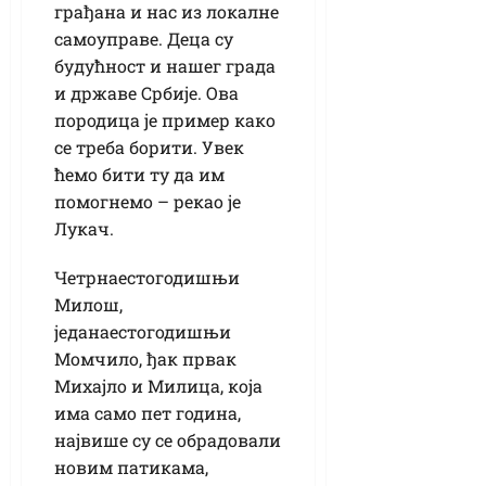
грађана и нас из локалне
самоуправе. Деца су
будућност и нашег града
и државе Србије. Ова
породица је пример како
се треба борити. Увек
ћемо бити ту да им
помогнемо – рекао је
Лукач.
Четрнаестогодишњи
Милош,
једанаестогодишњи
Момчило, ђак првак
Михајло и Милица, која
има само пет година,
највише су се обрадовали
новим патикама,