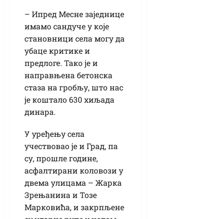
– Ипред Месне заједнице
имамо сандуче у које
становници села могу да
убаце критике и
предлоге. Тако је и
направњена бетонска
стаза на гробљу, што нас
је коштало 630 хиљада
динара.
У уређењу села
учествовао је и Град, па
су, прошле године,
асфалтирани коловози у
двема улицама – Жарка
Зрењанина и Тозе
Марковића, и закрпљене