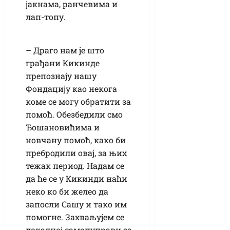
јакнама, ранчевима и
лап-топу.
– Драго нам је што
грађани Кикинде
препознају нашу
Фондацију као некога
коме се могу обратити за
помоћ. Обезбедили смо
Ђошановићима и
новчану помоћ, како би
пребродили овај, за њих
тежак период. Надам се
да ће се у Кикинди наћи
неко ко би желео да
запосли Сашу и тако им
помогне. Захваљујем се
локалној самопуправи за