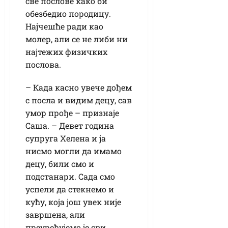
све послове како би
обезбедио породицу.
Најчешће ради као
молер, али се не либи ни
најтежих физичких
послова.
– Када касно увече дођем
с посла и видим децу, сав
умор прође – признаје
Саша. – Девет година
супруга Хелена и ја
нисмо могли да имамо
децу, били смо и
подстанари. Сада смо
успели да стекнемо и
кућу, која још увек није
завршена, али
преуређујемо је сви