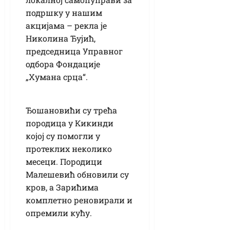
подршку у нашим
акцијама – рекла је
Николина Ђујић,
председница Управног
одбора Фондације
„Хумана срца“.
Ђошановићи су трећа
породица у Кикинди
којој су помогли у
протеклих неколико
месеци. Породици
Малешевић обновили су
кров, а Зарићима
комплетно реновирали и
опремили кућу.