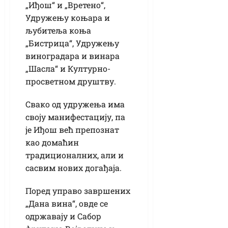
„Иђош“ и „Вретено“,
Удружењу коњара и
љубитеља коња
„Бистрица“, Удружењу
виноградара и винара
„Шасла“ и Културно-
просветном друштву.
Свако од удружења има
своју манифестацију, па
је Иђош већ препознат
као домаћин
традиционалних, али и
сасвим нових догађаја.
Поред управо завршених
„Дана вина“, овде се
одржавају и Сабор