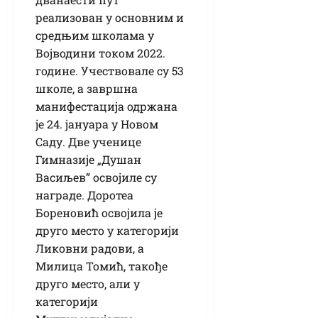
реализован у основним и
средњим школама у
Војводини током 2022.
године. Учествовале су 53
школе, а завршна
манифестација одржана
је 24. јануара у Новом
Саду. Две ученице
Гимназије „Душан
Васиљев” освојиле су
награде. Доротеа
Бореновић освојила је
друго место у категорији
Ликовни радови, а
Милица Томић, такође
друго место, али у
категорији