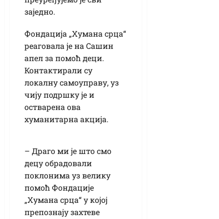
заједно.
Фондација „Хумана срца“
реаговала је на Сашин
апел за помоћ деци.
Контактирали су
локалну самоуправу, уз
чију подршку је и
остварена ова
хуманитарна акција.
– Драго ми је што смо
децу обрадовали
поклонима уз велику
помоћ Фондације
„Хумана срца“ у којој
препознају захтеве