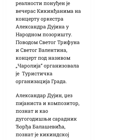
реалности понуђен је
вечерас Кикинђанима на
концерту оркестра
Александра Дујина у
Народном позоришту.
Поводом Светог Трифуна
и Светог Валентина,
концерт под називом
„Чаролија“ организовала
је Туристичка
организација Града.
Александар Дујин, џез
пијаниста и композитор,
познат и као
дугогодишњи сарадник
Ђорђа Балашевића,
познат је кикиндској