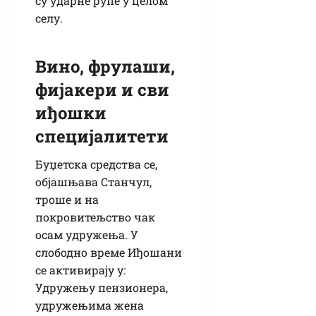
су ударне рупе у целом
селу.
Вино, фрулаши,
фијакери и сви
иђошки
специјалитети
Буџетска средства се,
објашњава Станчул,
троше и на
покровитељство чак
осам удружења. У
слободно време Иђошани
се активирају у:
Удружењу пензионера,
удружењима жена