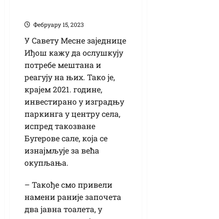
најмлађе
Фебруарy 15, 2023
У Савету Месне заједнице
Иђош кажу да ослушкују
потребе мештана и
реагују на њих. Тако је,
крајем 2021. године,
инвестирано у изградњу
паркинга у центру села,
испред такозване
Бугерове сале, која се
изнајмљује за већа
окупљања.
– Такође смо привели
намени раније започета
два јавна тоалета, у