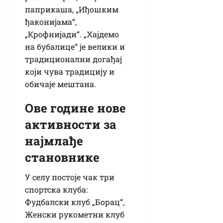
паприкаша, „Иђошким
ђаконијама“,
„Крофнијади“. „Хајдемо
на бубалице“ је велики и
традиционални догађај
који чува традицију и
обичаје мештана.
Ове године нове
активности за
најмлађе
становнике
У селу постоје чак три
спортска клуба:
Фудбалски клуб „Борац“,
Женски рукометни клуб