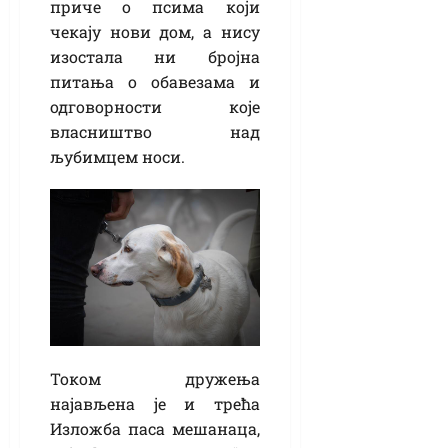
приче о псима који
чекају нови дом, а нису
изостала ни бројна
питања о обавезама и
одговорности које
власништво над
љубимцем носи.
Током дружења
најављена је и трећа
Изложба паса мешанаца,