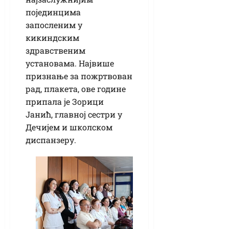
појединцима
запосленим у
кикиндским
здравственим
установама. Највише
признање за пожртвован
рад, плакета, ове године
припала је Зорици
Јанић, главној сестри у
Дечијем и школском
диспанзеру.