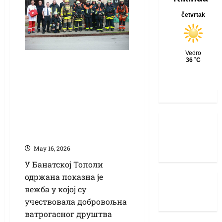
Показна вежба
добровољних
ватрогасаца
Банатске Тополе,
Руског Села и
Сајана
Маy 16, 2026
У Банатској Тополи
одржана показна је
вежба у којој су
учествовала добровољна
ватрогасног друштва