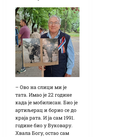
– Ово на слици ми је
тата. Имао је 22 године
када је мобилисан. Био је
артиљерац и борио се до
краја рата. И ја сам 1991.
године био у Вуковару.
Хвала Богу, остао сам