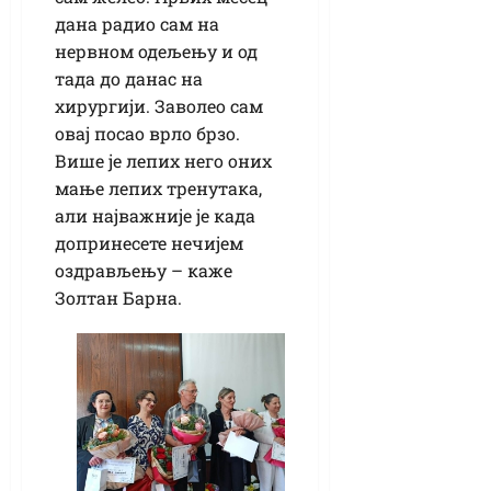
дана радио сам на
нервном одељењу и од
тада до данас на
хирургији. Заволео сам
овај посао врло брзо.
Више је лепих него оних
мање лепих тренутака,
али најважније је када
допринесете нечијем
оздрављењу – каже
Золтан Барна.