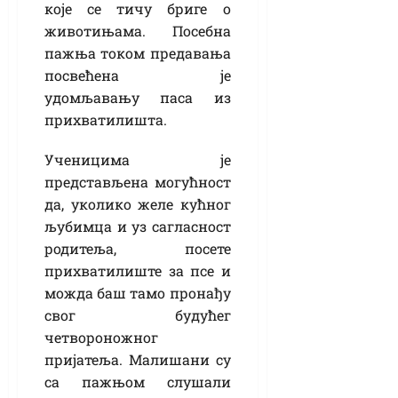
које се тичу бриге о
животињама. Посебна
пажња током предавања
посвећена је
удомљавању паса из
прихватилишта.
Ученицима је
представљена могућност
да, уколико желе кућног
љубимца и уз сагласност
родитеља, посете
прихватилиште за псе и
можда баш тамо пронађу
свог будућег
четвороножног
пријатеља. Малишани су
са пажњом слушали