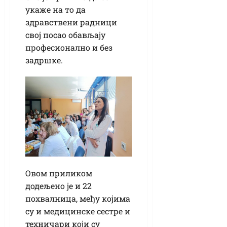
укаже на то да
здравствени радници
свој посао обављају
професионално и без
задршке.
Овом приликом
додељено је и 22
похвалница, међу којима
су и медицинске сестре и
техничари који су