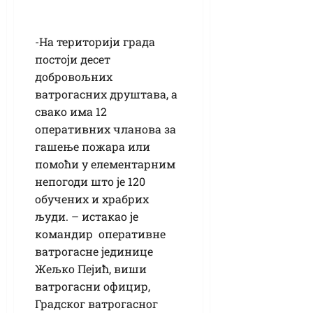
-На територији града
постоји десет
добровољних
ватрогасних друштава, а
свако има 12
оперативних чланова за
гашење пожара или
помоћи у елементарним
непогоди што је 120
обучених и храбрих
људи. – истакао је
командир оперативне
ватрогасне јединице
Жељко Пејић, виши
ватрогасни официр,
Градског ватрогасног