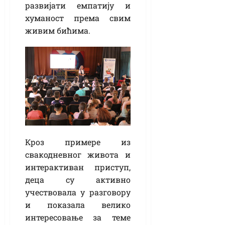
развијати емпатију и
хуманост према свим
живим бићима.
Кроз примере из
свакодневног живота и
интерактиван приступ,
деца су активно
учествовала у разговору
и показала велико
интересовање за теме