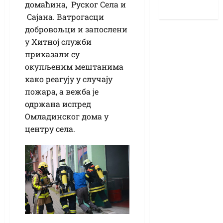
домаћина, Руског Села и
Сајана. Ватрогасци
добровољци и запослени
у Хитној служби
приказали су
окупљеним мештанима
како реагују у случају
пожара, а вежба је
одржана испред
Омладинског дома у
центру села.