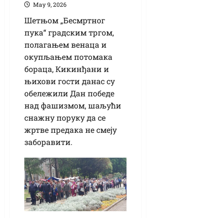
Маy 9, 2026
Шетњом „Бесмртног
пука“ градским тргом,
полагањем венаца и
окупљањем потомака
бораца, Кикинђани и
њихови гости данас су
обележили Дан победе
над фашизмом, шаљући
снажну поруку да се
жртве предака не смеју
заборавити.