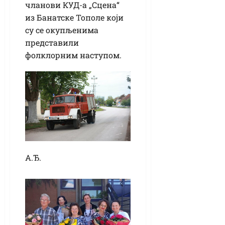
чланови КУД-а „Сцена“
из Банатске Тополе који
су се окупљенима
представили
фолклорним наступом.
А.Ђ.