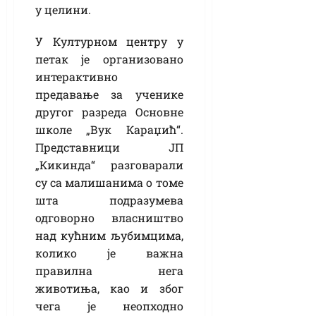
у целини.
У Културном центру у
петак је организовано
интерактивно
предавање за ученике
другог разреда Основне
школе „Вук Караџић“.
Представници ЈП
„Кикинда“ разговарали
су са малишанима о томе
шта подразумева
одговорно власништво
над кућним љубимцима,
колико је важна
правилна нега
животиња, као и због
чега је неопходно