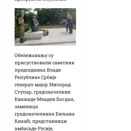
Обележавању су
присуствовали саветник
председника Владе
Републике Србије
генерал-мајор Милорад
Ступар, градоначелник
Кикинде Младен Богдан,
заменица
градоначелника Биљана
Кикић, представници
амбасаде Русије,