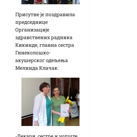
Присутне је поздравила
председнице
Организације
здравствених радника
Кикинде, главна сестра
Гинеколошко-
акушерског одељења
Мелинда Клачак:
-Лекари, сестре и уопште