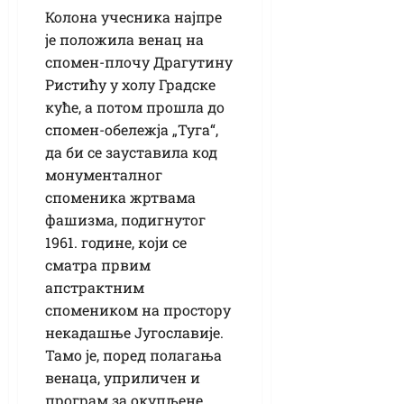
Колона учесника најпре
је положила венац на
спомен-плочу Драгутину
Ристићу у холу Градске
куће, а потом прошла до
спомен-обележја „Туга“,
да би се зауставила код
монументалног
споменика жртвама
фашизма, подигнутог
1961. године, који се
сматра првим
апстрактним
спомеником на простору
некадашње Југославије.
Тамо је, поред полагања
венаца, уприличен и
програм за окупљене.