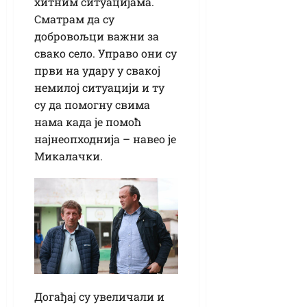
хитним ситуацијама.
Сматрам да су
добровољци важни за
свако село. Управо они су
први на удару у свакој
немилој ситуацији и ту
су да помогну свима
нама када је помоћ
најнеопходнија – навео је
Микалачки.
Догађај су увеличали и