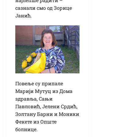
најлепше радити –
сазнали смо од Зорице
Јанић.
Повеље су припале
Марији Мутуц из Дома
здравља, Сањи
Павловић, Јелени Срдић,
Золтану Барни и Моники
Фекете из Опште
болнице.