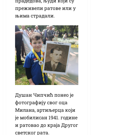
прадедова, људи који су
преживели ратове или у
њима страдали.
Душан Чипчић понео је
фотографију свог оца
Милана, артиљерца који
је мобилисан 1941. године
и ратовао до краја Другог
светског рата.