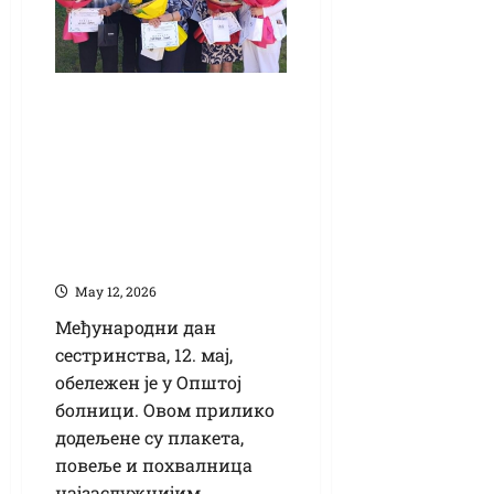
Поводом
Међународног дана
сестринства:
Највише признање
уручено Зорици
Јанић
Маy 12, 2026
Међународни дан
сестринства, 12. мај,
обележен је у Општој
болници. Овом прилико
додељене су плакета,
повеље и похвалница
најзаслужнијим