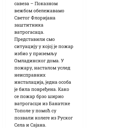
савеза – Показном
вежбом обележавамо
Светог Флоријана
заштитника
ватрогасаца.
Представили смо
ситуацију у којој је пожар
избио у приземљу
Омладинског дома. У
пожару, насталом услед
неисправних
инсталација, једна особа
је била повређена. Како
се пожар брзо ширио
ватрогасци из Банатске
Тополе у помоћ су
позвали колеге из Руског
Села и Сајана.