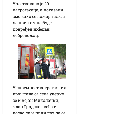
Учествовало је 20
ватрогасаца, а показали
смо како се пожар гаси, а
да при том не буде
повређен ниједан
добровољац.
У спремност ватрогасних
друштава са села уверио
се и Бојан Микалачки,
члан Градског већа и
додао да је први пут да се