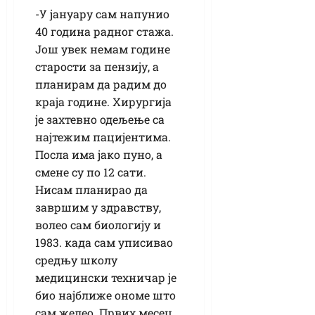
-У јануару сам напунио
40 година радног стажа.
Још увек немам године
старости за пензију, а
планирам да радим до
краја године. Хирургија
је захтевно одељење са
најтежим пацијентима.
Посла има јако пуно, а
смене су по 12 сати.
Нисам планирао да
завршим у здравству,
волео сам биологију и
1983. када сам уписивао
средњу школу
медицински техничар је
био најближе ономе што
сам желео. Првих месец