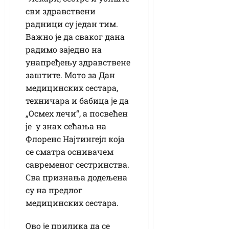
сви здравствени
радници су један тим.
Важно је да сваког дана
радимо заједно на
унапређењу здравствене
заштите. Мото за Дан
медицинских сестара,
техничара и бабица је да
„Осмех лечи“, а посвећен
је у знак сећања на
Флоренс Најтингејл која
се сматра оснивачем
савременог сестринства.
Сва признања додељена
су на предлог
медицинских сестара.
Ово је прилика да се