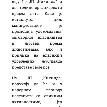
коју ће ЈП „Кикинда“ и
ове године организовати
крајем лета. Како је
истакнуто, циљ
манифестације је
промоција удомљавања,
одговорног власништва
и љубави према
животињама, али и
прилика да власници
удомљених љубимаца
представе своје псе.
Из ЈП „Кикинда“
поручују да ће и у
наредном периоду
наставити са сличним
активностима, јер