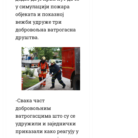
у симулацији пожара
објеката и показној
вежби удруже три
добровољна ватрогасна
друштва.
-Свака част
добровољним
ватрогасцима што су се
удружили и заједнички
приказали како реагују у