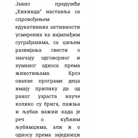
Јавно предузеће
„Кикинда“ наставља са
спровођењем
едукативних активности
усмерених ка најмлађим
суграђанима, са циљем
развијања свести о
значају одговорног и
хуманог односа према
животињама. Кроз
овакве програме деца
имају прилику да од
раног узраста науче
колико су брига, пажња
и љубав важни када је
реч о кућним
љубимцима, али и о
односу према заједници