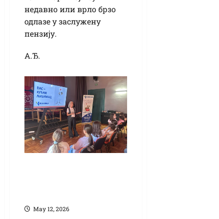
недавно или врло брзо
одлазе у заслужену
пензију.
А.Ђ.
Одговорно
власништво учи се
од малих ногу
Маy 12, 2026