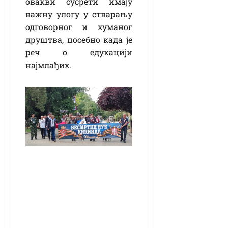
овакви сусрети имају
важну улогу у стварању
одговорног и хуманог
друштва, посебно када је
реч о едукацији
најмлађих.
„Бесмртни пук“ у
Кикинди: Сећање
на претке који су
животе дали за
слободу