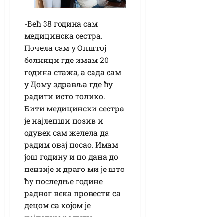
-Већ 38 година сам
медицинска сестра.
Почела сам у Општој
болници где имам 20
година стажа, а сада сам
у Дому здравља где ћу
радити исто толико.
Бити медицински сестра
је најлепши позив и
одувек сам желела да
радим овај посао. Имам
још годину и по дана до
пензије и драго ми је што
ћу последње године
радног века провести са
децом са којом је