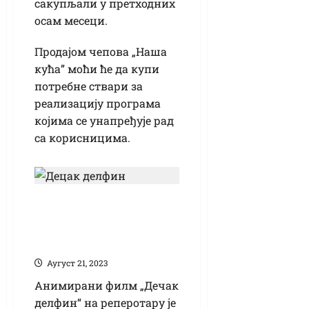
сакупљали у претходних
осам месеци.
Продајом чепова „Наша
кућа” моћи ће да купи
потребне ствари за
реализацију програма
којима се унапређује рад
са корисницима.
„Дечак делфин“ у
Библиотеци у
уторак
Аугуст 21, 2023
Анимирани филм „Дечак
делфин“ на реперотару је