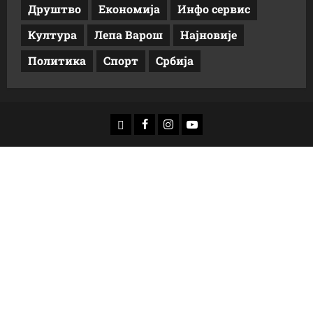
Друштво
Економија
Инфо сервис
Култура
Лепа Варош
Најновије
Политика
Спорт
Србија
доwнлоад
Фацебоок
Инстаграм
Yоутубе