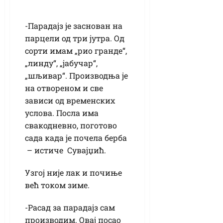
-Парадајз је заснован на
парцели од три јутра. Од
сорти имам „рио гранде“,
„линду“, „јабучар“,
„шљивар“. Производња је
на отвореном и све
зависи од временских
услова. Посла има
свакодневно, поготово
сада када је почела берба
– истиче Сувајџић.
Узгој није лак и почиње
већ током зиме.
-Расад за парадајз сам
производим. Овај посао