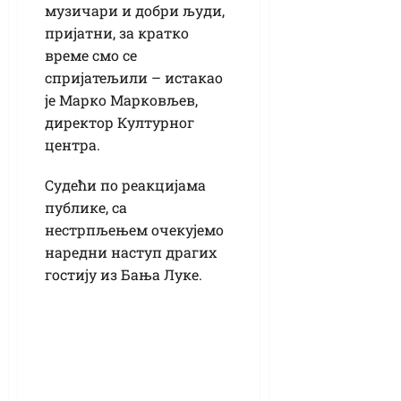
музичари и добри људи,
пријатни, за кратко
време смо се
спријатељили – истакао
је Марко Марковљев,
директор Културног
центра.
Судећи по реакцијама
публике, са
нестрпљењем очекујемо
наредни наступ драгих
гостију из Бања Луке.