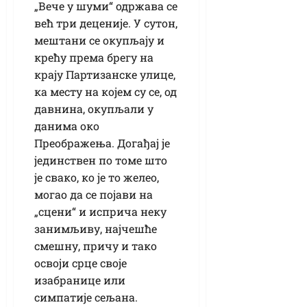
„Вече у шуми“ одржава се
већ три деценије. У сутон,
мештани се окупљају и
крећу према брегу на
крају Партизанске улице,
ка месту на којем су се, од
давнина, окупљали у
данима око
Преображења. Догађај је
јединствен по томе што
је свако, ко је то желео,
могао да се појави на
„сцени“ и исприча неку
занимљиву, најчешће
смешну, причу и тако
освоји срце своје
изабранице или
симпатије сељана.