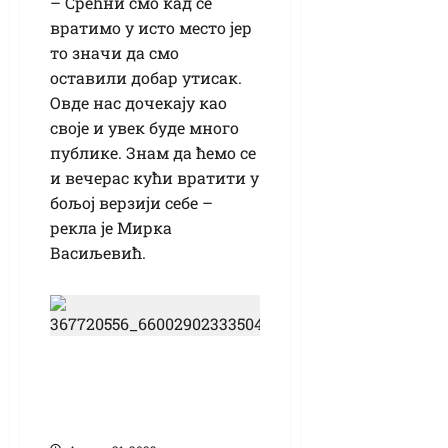
– Срећни смо кад се
вратимо у исто место јер
то значи да смо
оставили добар утисак.
Овде нас дочекају као
своје и увек буде много
публике. Знам да ћемо се
и вечерас кући вратити у
бољој верзији себе –
рекла је Мирка
Васиљевић.
Велика потражња
за цеђеним соком
од парадајза