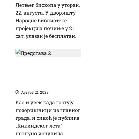
Летњег бископа у уторак,
22. августа. У дворишту
Народне библиотеке
пројекција почиње у 21
сат, улазак је бесплатан.
Комедија „Пази с
киме спаваш 2“ на
Кикиндском лету
Аугуст 21, 2023
Као и увек када гостују
позоришници из главног
града, и синоћ је публика
„Кикиндског лета“
потпуно испунила