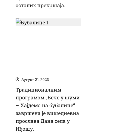
осталих прекршаја.
У Иђошу
јубиларним
„Бубалицама“
завршени Дани
села
Аугуст 21, 2023
Традиционалним
програмом „Вече у шуми
– Хајдемо на бубалице“
завршена је вишедневна
прослава Дана села у
Иђошу.