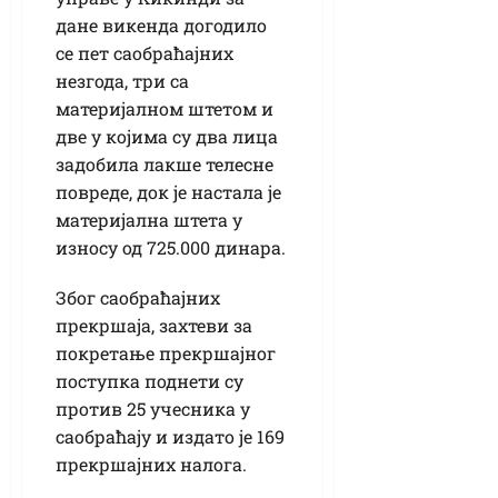
дане викенда догодило
се пет саобраћајних
незгода, три са
материјалном штетом и
две у којима су два лица
задобила лакше телесне
повреде, док је настала је
материјална штета у
износу од 725.000 динара.
Због саобраћајних
прекршаја, захтеви за
покретање прекршајног
поступка поднети су
против 25 учесника у
саобраћају и издато је 169
прекршајних налога.