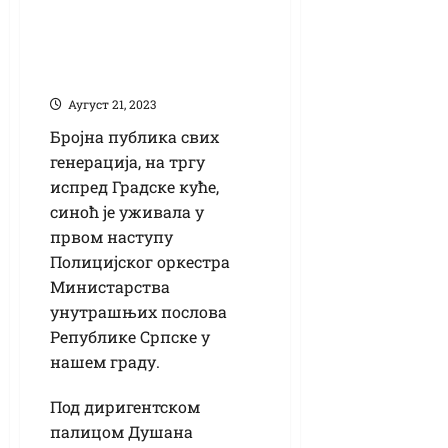
Полицијског
оркестра МУП-а
Републике Српске
Аугуст 21, 2023
Бројна публика свих
генерација, на тргу
испред Градске куће,
синоћ је уживала у
првом наступу
Полицијског оркестра
Министарства
унутрашњих послова
Републике Српске у
нашем граду.
Под диригентском
палицом Душана