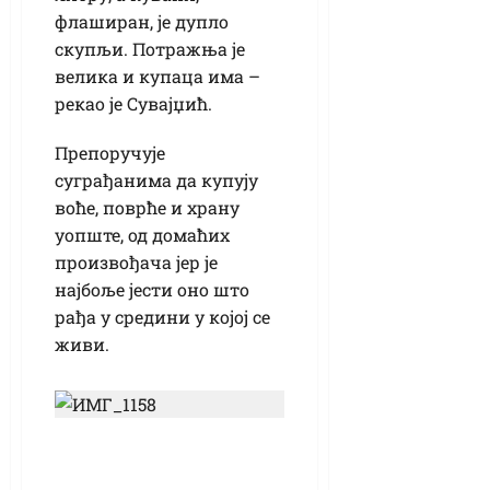
флаширан, је дупло
скупљи. Потражња је
велика и купаца има –
рекао је Сувајџић.
Препоручује
суграђанима да купују
воће, поврће и храну
уопште, од домаћих
произвођача јер је
најбоље јести оно што
рађа у средини у којој се
живи.
Музички угођај за
памћење: Концерт