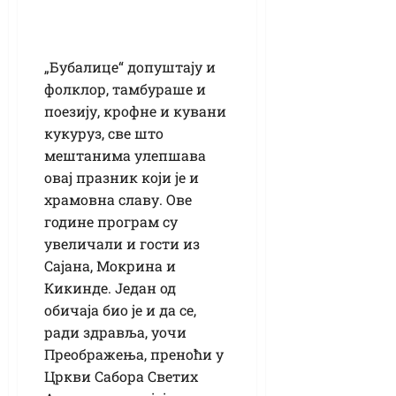
„Бубалице“ допуштају и
фолклор, тамбураше и
поезију, крофне и кувани
кукуруз, све што
мештанима улепшава
овај празник који је и
храмовна славу. Ове
године програм су
увеличали и гости из
Сајана, Мокрина и
Кикинде. Један од
обичаја био је и да се,
ради здравља, уочи
Преображења, преноћи у
Цркви Сабора Светих