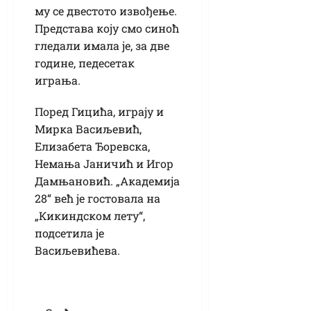
му се двестото извођење.
Представа коју смо синоћ
гледали имала је, за две
године, педесетак
играња.
Поред Гицића, играју и
Мирка Васиљевић,
Елизабета Ђоревска,
Немања Јаничић и Игор
Дамњановић. „Академија
28“ већ је гостовала на
„Кикиндском лету“,
подсетила је
Васиљевићева.