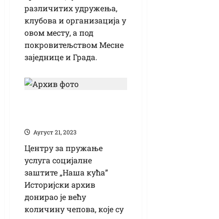
различитих удружења,
клубова и организација у
овом месту, а под
покровитељством Месне
заједнице и Града.
Историјски архив
за „Нашу кућу”
Аугуст 21, 2023
Центру за пружање
услуга социјалне
заштите „Наша кућа”
Историјски архив
донирао је већу
количину чепова, које су