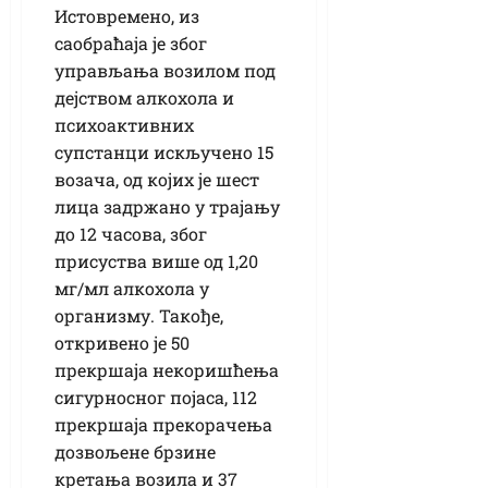
Истовремено, из
саобраћаја је због
управљања возилом под
дејством алкохола и
психоактивних
супстанци искључено 15
возача, од којих је шест
лица задржано у трајању
до 12 часова, због
присуства више од 1,20
мг/мл алкохола у
организму. Такође,
откривено је 50
прекршаја некоришћења
сигурносног појаса, 112
прекршаја прекорачења
дозвољене брзине
кретања возила и 37