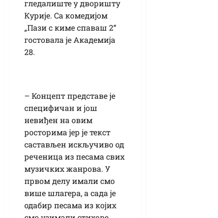
гледалиште у дворишту
Курије. Са комедијом
„Пази с киме спаваш 2“
гостовала је Академија
28.
– Концепт представе је
специфичан и још
невиђен на овим
росторима јер је текст
састављен искључиво од
реченица из песама свих
музичких жанрова. У
првом делу имали смо
више шлагера, а сада је
одабир песама из којих
смо узимали стихове