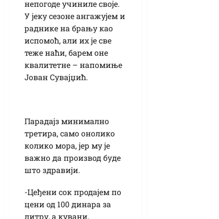
непогоде учиниле своје.
У јеку сезоне ангажујем и
раднике на брању као
испомоћ, али их је све
теже наћи, барем оне
квалитетне – напомиње
Јован Сувајџић.
Парадајз минимално
третира, само онолико
колико мора, јер му је
важно да производ буде
што здравији.
-Цеђени сок продајем по
цени од 100 динара за
литру, а кувани,