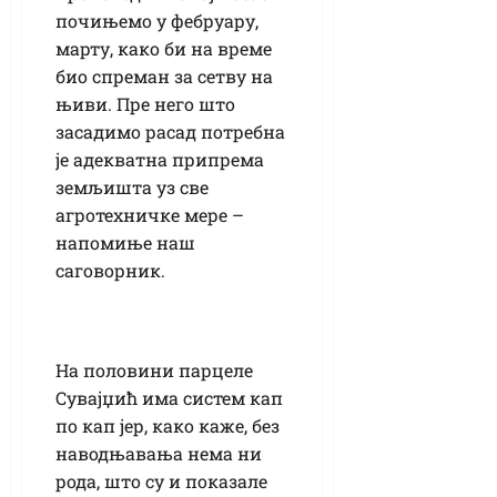
почињемо у фебруару,
марту, како би на време
био спреман за сетву на
њиви. Пре него што
засадимо расад потребна
је адекватна припрема
земљишта уз све
агротехничке мере –
напомиње наш
саговорник.
На половини парцеле
Сувајџић има систем кап
по кап јер, како каже, без
наводњавања нема ни
рода, што су и показале