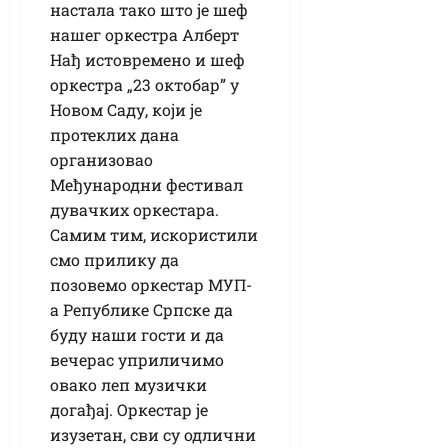
настала тако што је шеф
нашег оркестра Алберт
Нађ истовремено и шеф
оркестра „23 октобар” у
Новом Саду, који је
протеклих дана
организовао
Међународни фестивал
дувачких оркестара.
Самим тим, искористили
смо прилику да
позовемо оркестар МУП-
а Републике Српске да
буду наши гости и да
вечерас уприличимо
овако леп музички
догађај. Оркестар је
изузетан, сви су одлични