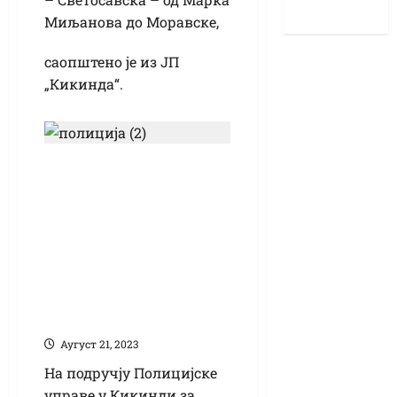
Миљанова до Моравске,
саопштено је из ЈП
„Кикинда“.
Викенд на
путевима: Због
алкохола и
психоактивних
супстанци
искључено 15
возача
Аугуст 21, 2023
На подручју Полицијске
управе у Кикинди за