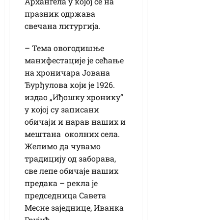
Архангела у којој се на
празник одржава
свечана литургија.
– Тема овогодишње
манифестације је сећање
на хроничара Јована
Ђурђулова који је 1926.
издао „Иђошку хронику“
у којој су записани
обичаји и нарав наших и
мештана околних села.
Желимо да чувамо
традицију од заборава,
све лепе обичаје наших
предака – рекла је
председница Савета
Месне заједнице, Иванка
Грујић.