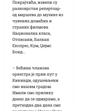
Покрајчића, извели су
разноврстан репертоар-
од маршева до музике из
чувених домаћих и
страних филмова
Национална класа,
Отписани, Балкан
Експрес, Кум, Џејмс
Бонд…
– Већина чланова
оркестра је први пут у
Кикинди, одушевљени
смо вашим градом.
Имали смо прилику
данас да се одмарамо, а
претходна два дана смо