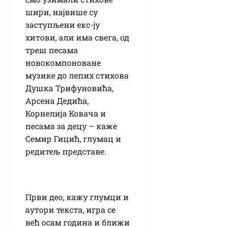
шири, највише су
заступљени екс-ју
хитови, али има свега, од
треш песама
новокомпоноване
музике до лепих стихова
Душка Трифуновића,
Арсена Дедића,
Корнелија Ковача и
песама за децу – каже
Семир Гицић, глумац и
редитељ представе.
Први део, кажу глумци и
аутори текста, игра се
већ осам година и ближи