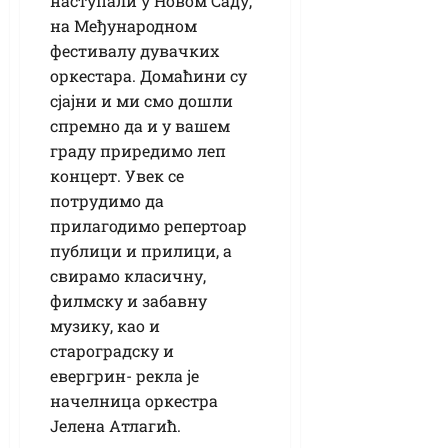
наступали у Новом Саду,
на Међународном
фестивалу дувачких
оркестара. Домаћини су
сјајни и ми смо дошли
спремно да и у вашем
граду приредимо леп
концерт. Увек се
потрудимо да
прилагодимо репертоар
публици и прилици, а
свирамо класичну,
филмску и забавну
музику, као и
староградску и
евергрин- рекла је
начелница оркестра
Јелена Атлагић.