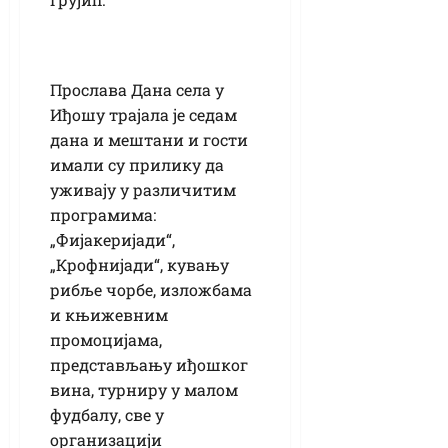
Прослава Дана села у
Иђошу трајала је седам
дана и мештани и гости
имали су прилику да
уживају у различитим
програмима:
„Фијакеријади“,
„Крофнијади“, кувању
рибље чорбе, изложбама
и књижевним
промоцијама,
представљању иђошког
вина, турниру у малом
фудбалу, све у
организацији