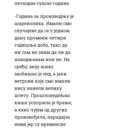
петходне сушне године.
-Година за производњу је
шаренолика. Имали смо
случајеве да се у једном
дану промени четири
годишња доба, тако да
ни сам не знам да ли да
наводњавам или не. На
срећу, моју њиву
заобишао је лед, а јаки
ветрови које смо имали
нису нанели велику
штету. Прошлонедељна
киша успорила је брање,
а како чујем од других
произвођача, парадајза
нема јер су временске