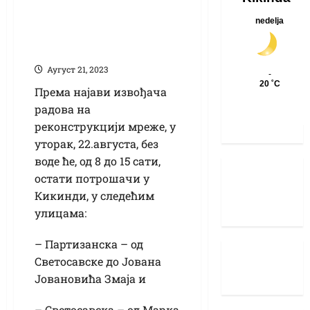
Искључење воде
због радова у
уторак
Аугуст 21, 2023
Према најави извођача
радова на
реконструкцији мреже, у
уторак, 22.августа, без
воде ће, од 8 до 15 сати,
остати потрошачи у
Кикинди, у следећим
улицама:
– Партизанска – од
Светосавске до Јована
Јовановића Змаја и
– Светосавска – од Марка