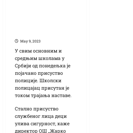
Са полицајцем у
школи деца и
наставници се
осећају безбедније
Маy 9, 2023
У свим основним и
средњим школама у
Србији од понедељка је
појачано присуство
полиције. Школски
полицајац присутан је
током трајања наставе.
Стално присуство
службеног лица деци
улива сигурност, каже
директор ОШ „Жарко