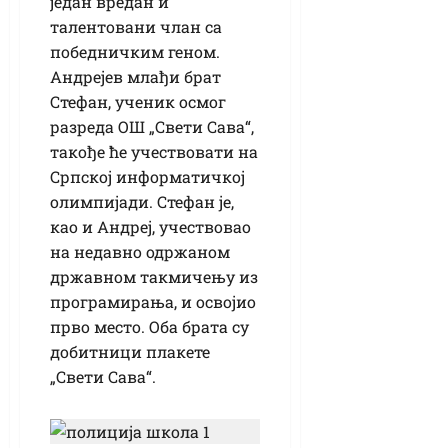
један вредан и
талентовани члан са
победничким геном.
Андрејев млађи брат
Стефан, ученик осмог
разреда ОШ „Свети Сава“,
такође ће учествовати на
Српској информатичкој
олимпијади. Стефан је,
као и Андреј, учествовао
на недавно одржаном
државном такмичењу из
програмирања, и освојио
прво место. Оба брата су
добитници плакете
„Свети Сава“.