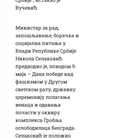
Вучевић.
Министар за рад,
запошљавање, борачка и
социјална питања у
Влади Републике Србије
Никола Селаковић
предводио је, поводом 9.
маја – Дана победе над
фашизмом у Другом
светском рату, државну
церемонију полагања
венаца и одавања
почасти у оквиру
комплекса Гробља
ослободилаца Београда.
Селаковић је положио