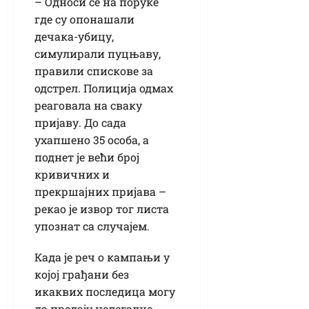
– Односи се на поруке
где су опонашали
дечака-убицу,
симулирали пуцњаву,
правили спискове за
одстрел. Полиција одмах
реаговала на сваку
пријаву. До сада
ухапшено 35 особа, а
поднет је већи број
кривичних и
прекршајних пријава –
рекао је извор тог листа
упознат са случајем.
Када је реч о кампањи у
којој грађани без
икаквих последица могу
да предају нелегално