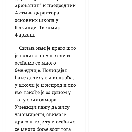
Зрењанин“ и председник
Актива директора
основних школа у
Кикинди, Тихомир
Фаркаш.
– Свима нам је драго што
је полицајац у школи и
осећамо се много
безбедније. Полицајац
ђаке дочекује и испраћа,
у школи је и испред и око
ње, такође је са децом у
току свих одмора.
Ученици кажу да нису
узнемирени, свима је
драго што је ту и осећамо
се много боље због тога –