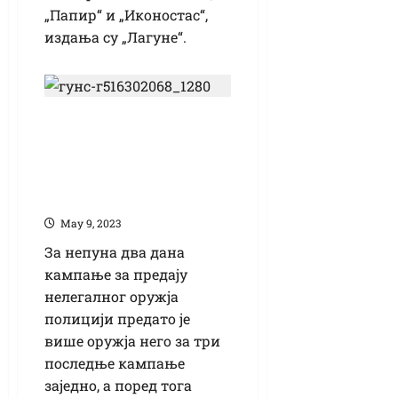
„Папир“ и „Иконостас“,
издања су „Лагуне“.
Предато више
оружја него током
три последње
кампање
Маy 9, 2023
За непуна два дана
кампање за предају
нелегалног оружја
полицији предато је
више оружја него за три
последње кампање
заједно, а поред тога