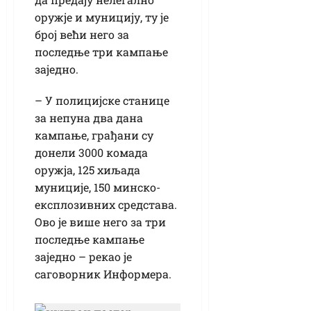
оружје и муницију, ту је
број већи него за
последње три кампање
заједно.
– У полицијске станице
за непуна два дана
кампање, грађани су
донели 3000 комада
оружја, 125 хиљада
муниције, 150 минско-
експлозивних средстава.
Ово је више него за три
последње кампање
заједно – рекао је
саговорник Информера.