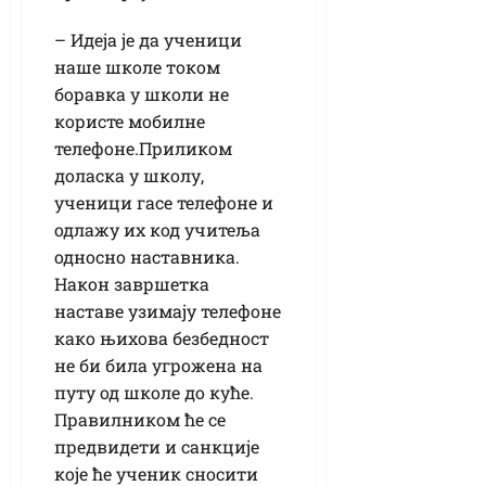
– Идеја је да ученици
наше школе током
боравка у школи не
користе мобилне
телефоне.Приликом
доласка у школу,
ученици гасе телефоне и
одлажу их код учитеља
односно наставника.
Након завршетка
наставе узимају телефоне
како њихова безбедност
не би била угрожена на
путу од школе до куће.
Правилником ће се
предвидети и санкције
које ће ученик сносити