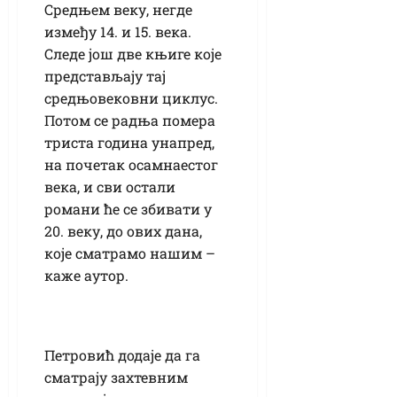
Средњем веку, негде
између 14. и 15. века.
Следе још две књиге које
представљају тај
средњовековни циклус.
Потом се радња помера
триста година унапред,
на почетак осамнаестог
века, и сви остали
романи ће се збивати у
20. веку, до ових дана,
које сматрамо нашим –
каже аутор.
Петровић додаје да га
сматрају захтевним