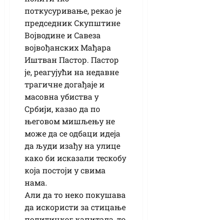
поткусуривање, рекао је
председник Скупштине
Војводине и Савеза
војвођанских Мађара
Иштван Пастор. Пастор
је, реагујући на недавне
трагичне догађаје и
масовна убиства у
Србији, казао да по
његовом мишљењу не
може да се одбаци идеја
да људи изађу на улице
како би исказали тескобу
која постоји у свима
нама.
Али да то неко покушава
да искористи за стицање
политичког капитала, то