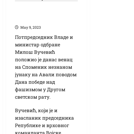
Обележавање Дана
победе
Маy 9, 2023
Потпредседник Владе и
министар одбране
Милош Вучевић
положио је данас венац
на Споменик незнаном
јунаку на Авали поводом
Дана победе над
фашизмом у Другом
светском рату.
Вучевић, који је и
изасланик председника
Републике и врховног
команданта Војске