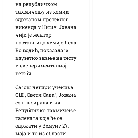
на републичком
такмичењу из хемије
одржаном протеклог
викенда у Нишу. Јована
чији је ментор
наставница хемије Лела
Војводић, показала је
изузетно знање на тесту
и експерименталној
вежби.
Са још четири ученика
ОШ „Свети Сава”, Јована
се пласирала и на
Републичко такмичење
талената које ће се
одржати у Земуну 27.
маја и то из области