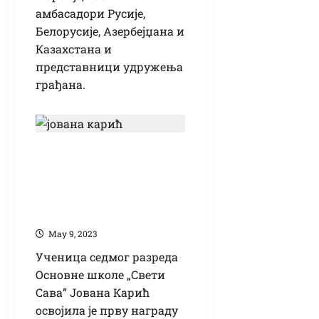
амбасадори Русије,
Белорусије, Азербејџана и
Казахстана и
представници удружења
грађана.
Јована Карић прва
на републичком
такмичењу из
хемије
Маy 9, 2023
Ученица седмог разреда
Основне школе „Свети
Сава” Јована Карић
освојила је прву награду