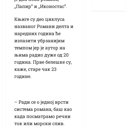
„Папир“ и „Иконостас“.
Књиге су део циклуса
названог Романи делта и
наредних година ће
излазити убрзанијим
темпом јер је аутор на
њима радио дуже од 20
година. Прве белешке су,
каже, старе чак 23
године.
– Ради се о једној врсти
система романа, баш као
када посматрамо речни
ток или морски слив.