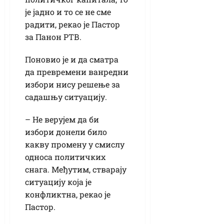
је јадно и то се не сме
радити, рекао је Пастор
за Панон РТВ.
Поновио је и да сматра
да превремени ванредни
избори нису решење за
садашњу ситуацију.
– Не верујем да би
избори донели било
какву промену у смислу
односа политичких
снага. Међутим, стварају
ситуацију која је
конфликтна, рекао је
Пастор.