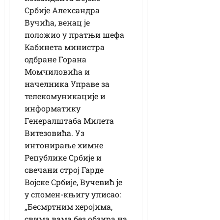
Србије Александра
Вучића, венац је
положио у пратњи шефа
Кабинета министра
одбране Горана
Момчиловића и
начелника Управе за
телекомуникације и
информатику
Генералштаба Милета
Витезовића. Уз
интонирање химне
Републике Србије и
свечани строј Гарде
Војске Србије, Вучевић је
у спомен-књигу уписао:
„Бесмртним херојима,
свима вама без обзира на