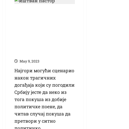
Пастор: Најгоре је
трагедичне
догађаје
претворити у
политичко
поткусуривање
Маy 9, 2023
Најгори могући сценарио
након трагичних
догађаја који су погодили
Србију јесте да неко из
тога покуша из добије
политичке поене, да
читав случај покуша да
претвори у ситно
политичко