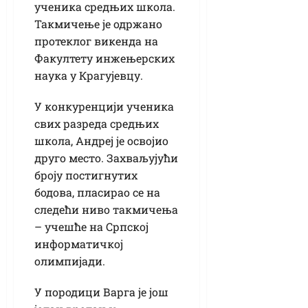
ученика средњих школа.
Такмичење је одржано
протеклог викенда на
Факултету инжењерских
наука у Крагујевцу.
У конкуренцији ученика
свих разреда средњих
школа, Андреј је освојио
друго место. Захваљујући
броју постигнутих
бодова, пласирао се на
следећи ниво такмичења
– учешће на Српској
информатичкој
олимпијади.
У породици Варга је још