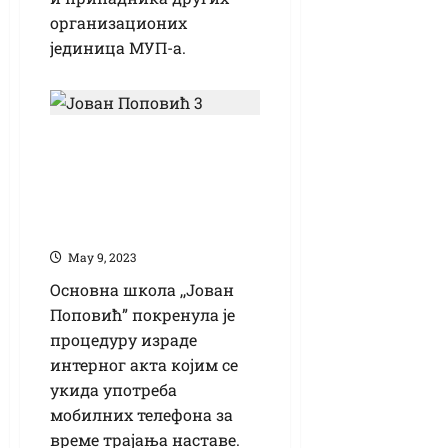
организационих
јединица МУП-а.
ОШ „Јован
Поповић” постаје
школа без
мобилних телефона
Маy 9, 2023
Основна школа ,,Јован
Поповић” покренула је
процедуру израде
интерног акта којим се
укида употреба
мобилних телефона за
време трајања наставе.