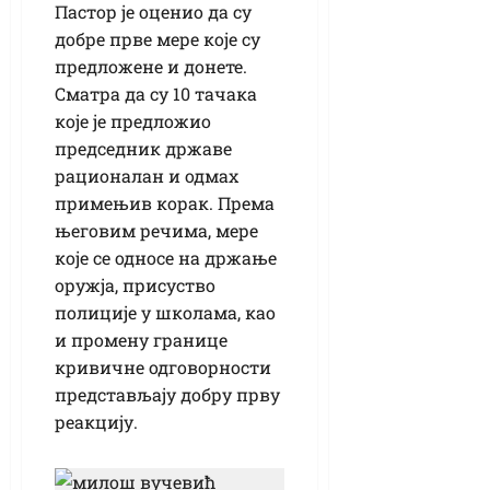
Пастор је оценио да су
добре прве мере које су
предложене и донете.
Сматра да су 10 тачака
које је предложио
председник државе
рационалан и одмах
примењив корак. Према
његовим речима, мере
које се односе на држање
оружја, присуство
полиције у школама, као
и промену границе
кривичне одговорности
представљају добру прву
реакцију.