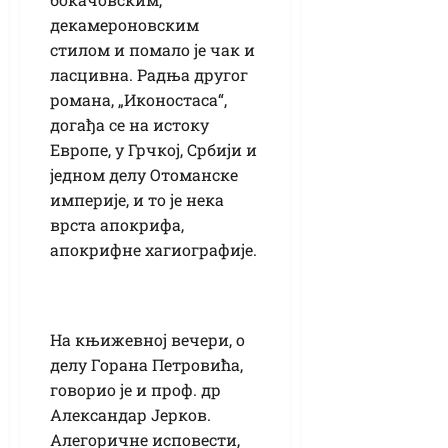
декамероновским
стилом и помало је чак и
ласцивна. Радња другог
романа, „Иконостаса“,
догађа се на истоку
Европе, у Грчкој, Србији и
једном делу Отоманске
империје, и то је нека
врста апокрифа,
апокрифне хагиографије.
На књижевној вечери, о
делу Горана Петровића,
говорио је и проф. др
Александар Јерков.
Алегоричне исповести,