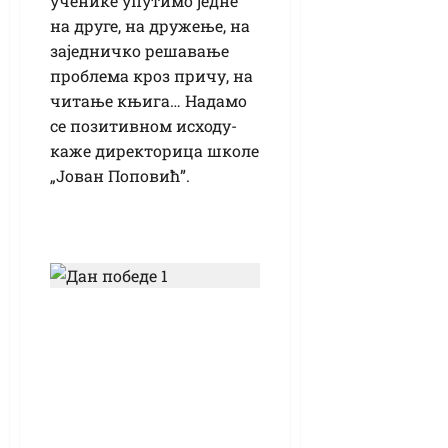
ученике упутимо једне
на друге, на дружење, на
заједничко решавање
проблема кроз причу, на
читање књига… Надамо
се позитивном исходу-
каже директорица школе
„Јован Поповић”.
(ВИДЕО)
Полагањем венаца
на Споменик
жртвама фашизма
обележен Дан