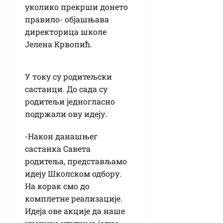
уколико прекрши донето
правило- објашњава
директорица школе
Јелена Крвопић.
У току су родитељски
састанци. До сада су
родитељи једногласно
подржали ову идеју.
-Након данашњег
састанка Савета
родитеља, представљамо
идеју Школском одбору.
На корак смо до
комплетне реализације.
Идеја ове акције да наше