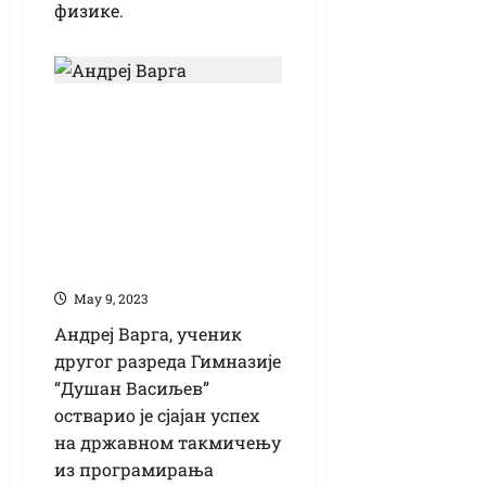
физике.
Велики успех
гимназијалца
Андреја Варге на
државном
такмичењу из
програмирања
Маy 9, 2023
Андреј Варга, ученик
другог разреда Гимназије
“Душан Васиљев”
остварио је сјајан успех
на државном такмичењу
из програмирања