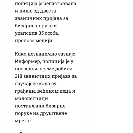
полиција је регистровала
и више од двеста
званичних пријава за
бизарне поруке и
ухапсила 35 особа,
преносе медији.
Како незванично сазнаје
Информер, полиција је у
последње време добила
218 званичних пријава за
случајеве када су
грађани, већином деца и
малолетници
постављали бизарне
поруке на друштвене
мреже.