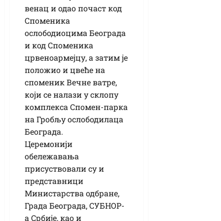
венац и одао почаст код
Споменика
ослободиоцима Београда
и код Споменика
црвеноармејцу, а затим је
положио и цвеће на
споменик Вечне ватре,
који се налази у склопу
комплекса Спомен-парка
на Гробљу ослободилаца
Београда.
Церемонији
обележавања
присуствовали су и
представници
Министарства одбране,
Града Београда, СУБНОР-
а Србије, као и