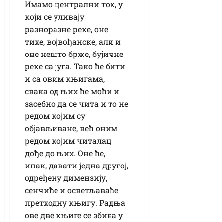
Имамо централни ток, у
који се уливају
разноразне реке, оне
тихе, војвођанске, али и
оне нешто брже, бујичне
реке са југа. Тако ће бити
и са овим књигама,
свака од њих ће моћи и
засебно да се чита и то не
редом којим су
објављиване, већ оним
редом којим читалац
дође до њих. Оне ће,
ипак, давати једна другој,
одређену димензију,
сенчиће и осветљаваће
претходну књигу. Радња
ове две књиге се збива у