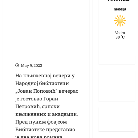
Академик Горан
Петровић у
Кикинди
представио две
књиге из свог
циклуса Романи
делта
Маy 9, 2023
На књижевној вечери у
Народној библиотеци
„Јован Поповић“ вечерас
је гостовао Горан
Петровић, српски
књижевник и академик.
Пред пуним фоајеом
Библиотеке представио
је два нова романа,