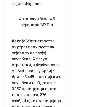
тврди Фаркаш.
Фото: службена ФБ
страница МУП-а
Како је Министарство
унутрашњих послова
објавило на својој
службеној Фејсбук
страници, о безбедности
у 1.844 школе у Србији
брине 3.448 полицијских
службеника. Од тога је
3.157 полицајаца опште
надлежности, 226
саобраћајних полицајаца
и припадника других