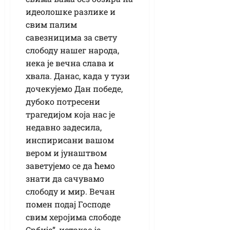
идеолошке разлике и
свим палим
савезницима за свету
слободу нашег народа,
нека је вечна слава и
хвала. Данас, када у тузи
дочекујемо Дан победе,
дубоко потресени
трагедијом која нас је
недавно задесила,
инспирисани вашом
вером и јунаштвом
заветујемо се да ћемо
знати да сачувамо
слободу и мир. Вечан
помен подај Господе
свим херојима слободе
Србије”, истакао је