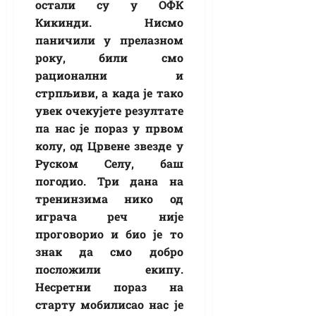
остали су у ОФК
Кикинди. Нисмо
паничили у прелазном
року, били смо
рационални и
стрпљиви, а када је тако
увек очекујете резултате
па нас је пораз у првом
колу, од Црвене звезде у
Руском Селу, баш
погодио. Три дана на
тренинзима нико од
играча реч није
проговорио и био је то
знак да смо добро
посложили екипу.
Несретни пораз на
старту мобилисао нас је