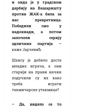
и онда је у градском
дербију на Вашаришту
против ЖАК-а била за
нас прекретница.
Победили смо у
надокнади, а потом
започели серију
одличних партија –
каже Јарчевић.
Шансу је добило доста
младих играча, а они
старији на прави начин
подучили су их како
треба играти
такмичарске утакмице?
– Да, видело се то