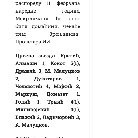
распореду 11. фебруара
наредне године,
Мокринчани ће опет
бити домаћини, чекаће
тим Зрењанина-
Пролетера ИИ.
Црвена звезда: Крстић,
Алмаши 1, Кокот 5(1),
Дражић 3, М. Малуцков
2, Дукатаров 1,
Челекетић 4, Мајкић 3,
Маркуш, Домазет 1,
Голић 1, Трнић 4(1),
Миливојевић 4(1),
Блажић 2, Ладичорбић 3,
А. Малуцков.