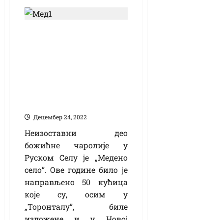
(ВИДЕО) „Медено
село” засладило
претпразничну
атмосферу у
Руском Селу и
Новој Црњи
Децембер 24, 2022
Неизоставни део
божићне чаролије у
Руском Селу је „Медено
село”. Ове године било је
направљено 50 кућица
које су, осим у
„Торонталу”, биле
изложене и у Новој