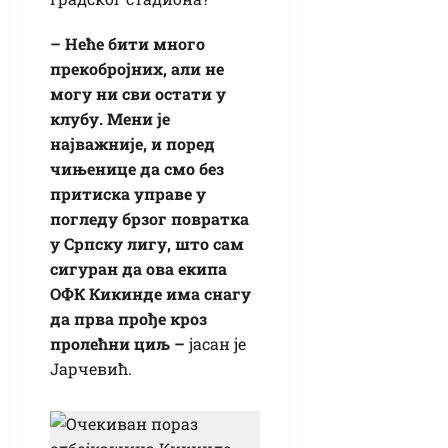
– Неће бити много
прекобројних, али не
могу ни сви остати у
клубу. Мени је
најважније, и поред
чињенице да смо без
притиска управе у
погледу брзог повратка
у Српску лигу, што сам
сигуран да ова екипа
ОФК Кикинде има снагу
да прва прође кроз
пролећни циљ –
јасан је
Јарчевић.