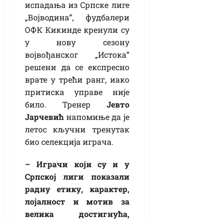
испадања из Српске лиге
„Војводина”, фудбалери
ОФК Кикинде кренули су
у нову сезону
војвођанског „Истока”
решени да се експресно
врате у трећи ранг, иако
притиска управе није
било. Тренер
Јевто
Јарчевић
напомиње да је
летос кључни тренутак
био селекција играча.
– Играчи који су и у
Српској лиги показали
радну етику, карактер,
лојалност и мотив за
велика достигнућа,