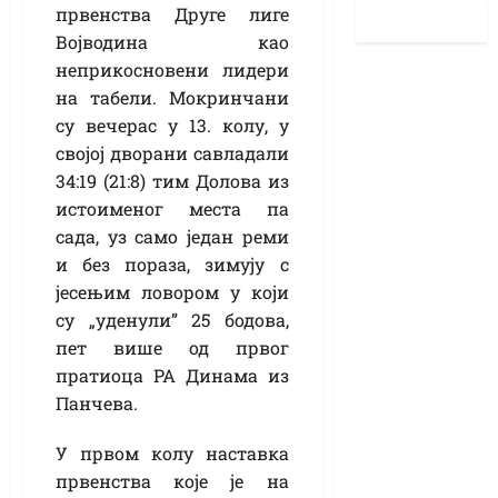
првенства Друге лиге
Војводина као
неприкосновени лидери
на табели. Мокринчани
су вечерас у 13. колу, у
својој дворани савладали
34:19 (21:8) тим Долова из
истоименог места па
сада, уз само један реми
и без пораза, зимују с
јесењим ловором у који
су „уденули” 25 бодова,
пет више од првог
пратиоца РА Динама из
Панчева.
У првом колу наставка
првенства које је на