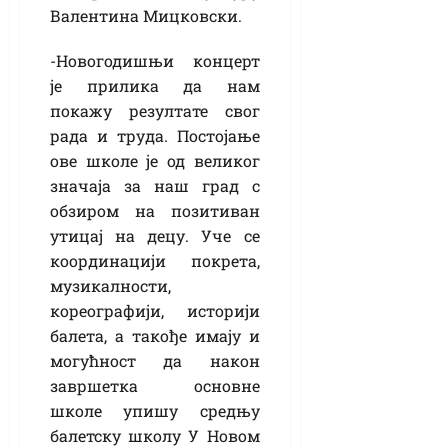
Валентина Мицковски.
-Новогодишњи концерт
је прилика да нам
покажу резултате свог
рада и труда. Постојање
ове школе је од великог
значаја за наш град с
обзиром на позитиван
утицај на децу. Уче се
координацији покрета,
музикалности,
кореографији, историји
балета, а такође имају и
могућност да након
завршетка основне
школе упишу средњу
балетску школу У Новом