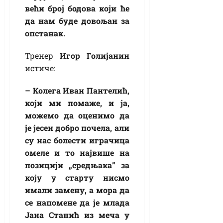
већи број бодова који ће
да нам буде довољан за
опстанак.
Тренер
Игор Голијанин
истиче:
– Колега Иван Пантелић,
који ми помаже, и ја,
можемо да оценимо да
је јесен добро почела, али
су нас болести играчица
омеле и то највише на
позицији „средњака” за
коју у старту нисмо
имали замену, а мора да
се напомене да је млада
Јана Станић из меча у