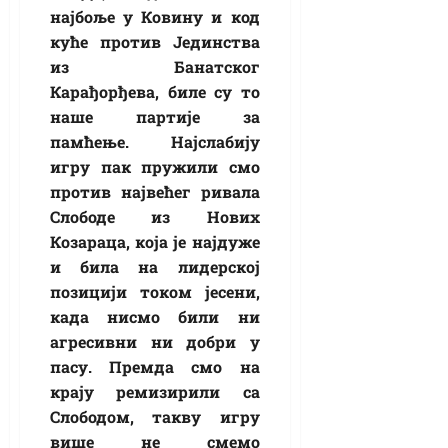
најбоље у Ковину и код
куће против Јединства
из Банатског
Карађорђева, биле су то
наше партије за
памћење. Најслабију
игру пак пружили смо
против највећег ривала
Слободе из Нових
Козараца, која је најдуже
и била на лидерској
позицији током јесени,
када нисмо били ни
агресивни ни добри у
пасу. Премда смо на
крају ремизирили са
Слободом, такву игру
више не смемо