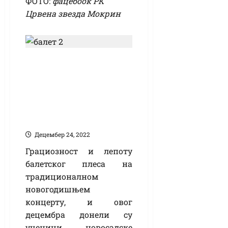
ФОТО:
фацебоок РК
Црвена звезда Мокрин
Новогодишњи
концерт балетске
школе: „Авантура
далматинаца“ на
позоришној сцени
Децембер 24, 2022
Грациозност и лепоту
балетског плеса на
традиционалном
новогодишњем
концерту, и овог
децембра донели су
ученици новосадске