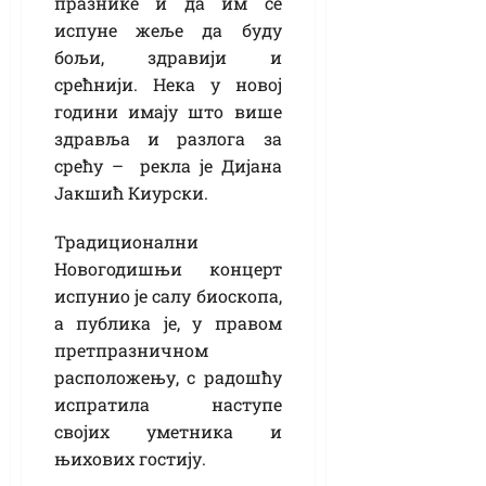
празнике и да им се
испуне жеље да буду
бољи, здравији и
срећнији. Нека у новој
години имају што више
здравља и разлога за
срећу – рекла је Дијана
Јакшић Киурски.
Традиционални
Новогодишњи концерт
испунио је салу биоскопа,
а публика је, у правом
претпразничном
расположењу, с радошћу
испратила наступе
својих уметника и
њихових гостију.