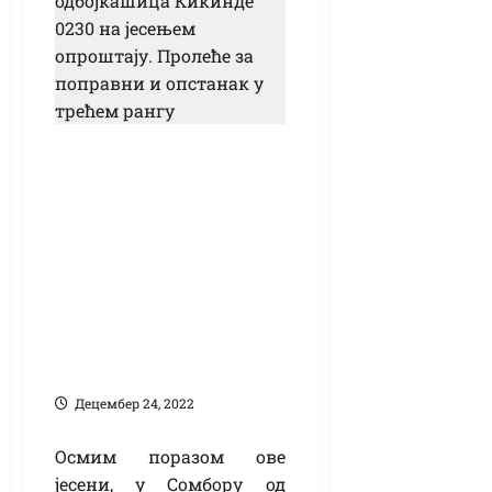
Очекиван пораз
одбојкашица
Кикинде 0230 на
јесењем опроштају:
Пролеће за
поправни и
опстанак у трећем
рангу
Децембер 24, 2022
Осмим поразом ове
јесени, у Сомбору од