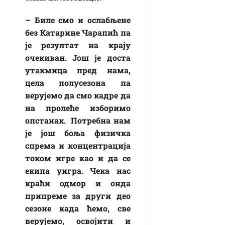
– Биле смо и ослабљене
без Катарине Чарапић па
је резултат на крају
очекиван. Још је доста
утакмица пред нама,
цела полусезона па
верујемо да смо кадре да
на пролеће изборимо
опстанак. Потребна нам
је још боља физичка
спрема и концентрација
током игре као и да се
екипа уигра. Чека нас
краћи одмор и онда
припреме за други део
сезоне када ћемо, све
верујемо, освојити и