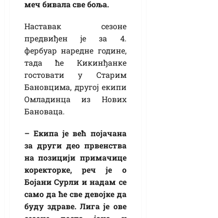
меч бивала све боља.
Наставак сезоне
предвиђен је за 4.
фербуар наредне године,
тада ће Кикинђанке
гостовати у Старим
Бановцима, другој екипи
Омладинца из Нових
Бановаца.
– Екипа је већ појачана
за други део првенства
на позицији примачице
коректорке, реч је о
Бојани Сурли и надам се
само да ће све девојке да
буду здраве. Лига је ове