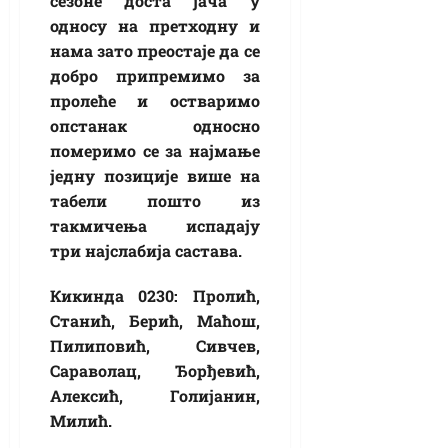
сезоне доста јача у
односу на претходну и
нама зато преостаје да се
добро припремимо за
пролеће и остваримо
опстанак односно
померимо се за најмање
једну позиције више на
табели пошто из
такмичења испадају
три најслабија састава.
Кикинда 0230: Пролић,
Станић, Берић, Маћош,
Пилиповић, Сивчев,
Сараволац, Ђорђевић,
Алексић, Голијанин,
Милић.