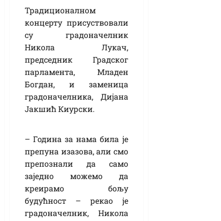
Традиционалном
концерту присуствовали
су градоначелник
Никола Лукач,
председник Градског
парламента, Младен
Богдан, и заменица
градоначелника, Дијана
Јакшић Киурски.
– Година за нама била је
препуна изазова, али смо
препознали да само
заједно можемо да
креирамо бољу
будућност – рекао је
градоначелник, Никола