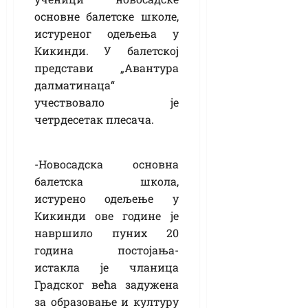
основне балетске школе,
истуреног одељења у
Кикинди. У балетској
представи „Авантура
далматинаца“
учествовало је
четрдесетак плесача.
-Новосадска основна
балетска школа,
истурено одељење у
Кикинди ове године је
навршило пуних 20
година постојања-
истакла је чланица
Градског већа задужена
за образовање и културу