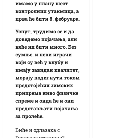
имамо у плану шест
контролних утакмица, а
прва ће бити 8. фебруара.
Успут, трудимо се и да
доведемо појачања, али
неће их бити много. Без
сумње, и неки играчи
који су већ у клубу и
имају завидан квалитет,
морају подигнути током
предстојећих зимских
припрема ниво физичке
спреме и онда ће и они
представљати појачања
за пролеће.
Биће и одлазака с
Градског стадиона?