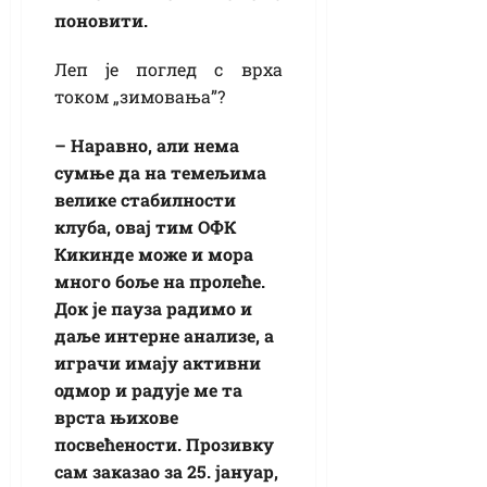
поновити.
Леп је поглед с врха
током „зимовања”?
– Наравно, али нема
сумње да на темељима
велике стабилности
клуба, овај тим ОФК
Кикинде може и мора
много боље на пролеће.
Док је пауза радимо и
даље интерне анализе, а
играчи имају активни
одмор и радује ме та
врста њихове
посвећености. Прозивку
сам заказао за 25. јануар,