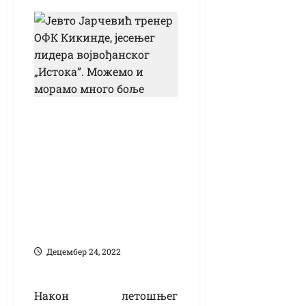
Јевто Јарчевић
тренер ОФК
Кикинде, јесењег
лидера
војвођанског
„Истока”: Можемо и
морамо много боље
Децембер 24, 2022
Након летошњег