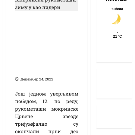
Друга лига
Војводине:
Мокрински
рукометаши
зимују као
неприкосновени
лидери
Децембер 24, 2022
Још једном уверљивом
победом, 12. по реду,
рукометаши мокринске
Црвене звезде
тријумфално су
окончали први део