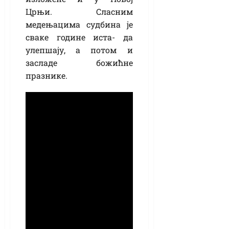
Црњи. Сласним
медењацима судбина је
сваке године иста- да
улепшају, а потом и
засладе божићне
празнике.