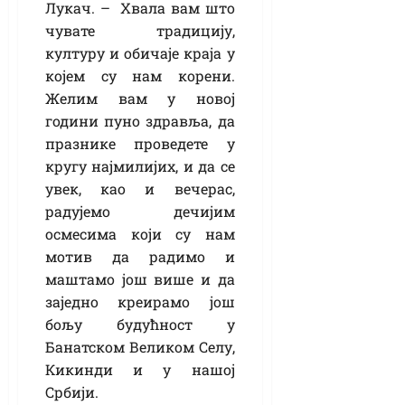
Лукач. – Хвала вам што
чувате традицију,
културу и обичаје краја у
којем су нам корени.
Желим вам у новој
години пуно здравља, да
празнике проведете у
кругу најмилијих, и да се
увек, као и вечерас,
радујемо дечијим
осмесима који су нам
мотив да радимо и
маштамо још више и да
заједно креирамо још
бољу будућност у
Банатском Великом Селу,
Кикинди и у нашој
Србији.