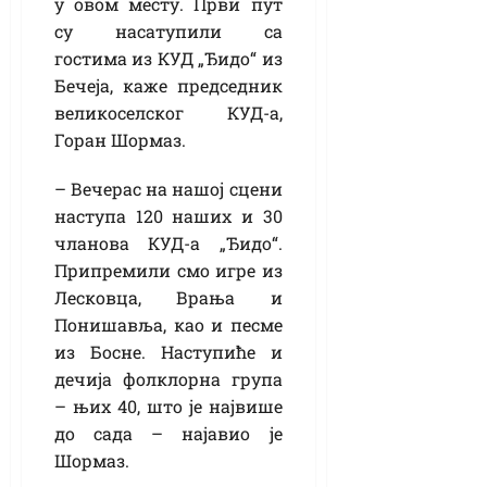
у овом месту. Први пут
су насатупили са
гостима из КУД „Ђидо“ из
Бечеја, каже председник
великоселског КУД-а,
Горан Шормаз.
– Вечерас на нашој сцени
наступа 120 наших и 30
чланова КУД-а „Ђидо“.
Припремили смо игре из
Лесковца, Врања и
Понишавља, као и песме
из Босне. Наступиће и
дечија фолклорна група
– њих 40, што је највише
до сада – најавио је
Шормаз.