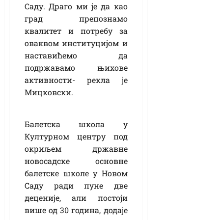
Саду. Драго ми је да као
град препознамо
квалитет и потребу за
оваквом институцијом и
наставићемо да
подржавамо њихове
активности- рекла је
Мицковски.
Балетска школа у
Културном центру под
окриљем државне
новосадске основне
балетске школе у Новом
Саду ради пуне две
деценије, али постоји
више од 30 година, додаје