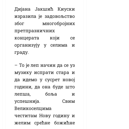
Дијана Јакшић Киуски
изразила је задовољство
због многобројних
претпразничних
концерата који се
организују у селима и
граду.
– То је леп начин да се уз
музику испрати стара и
да идемо у сусрет новој
години, да она буде што
лепша, боља и
успешнија. Свим
Великоселцима
честитам Нову годину и
желим срећне божићне