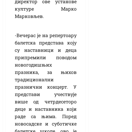
директор ове установе
културе Марко
Марковљев.
-Вечерас је на репертоару
балетска представа коју
су наставници и деца
припремили поводом
новогодишњих
празника, за њихов
традиционални
празнични концерт. У
представи учествује
више од четрдесеторо
деце и наставника који
раде са њима. Поред
новосадске и суботичке
балетске школе, ово је