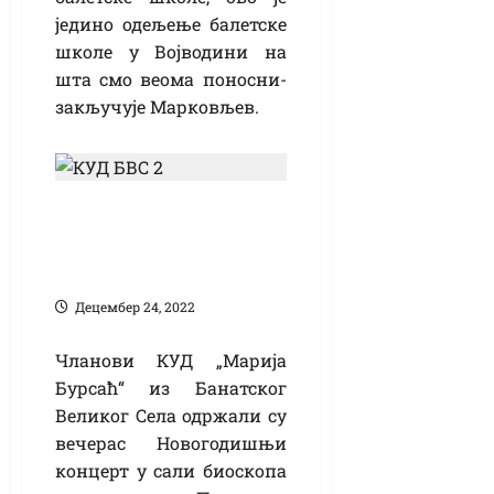
једино одељење балетске
школе у Војводини на
шта смо веома поносни-
закључује Марковљев.
Звуци Крајине за
празнично
расположење
Децембер 24, 2022
Чланови КУД „Марија
Бурсаћ“ из Банатског
Великог Села одржали су
вечерас Новогодишњи
концерт у сали биоскопа