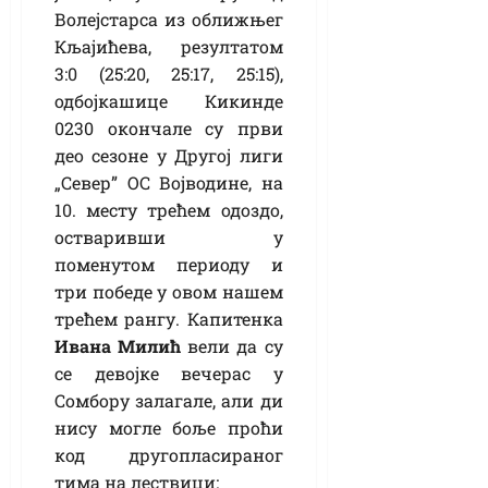
Волејстарса из оближњег
Кљајићева, резултатом
3:0 (25:20, 25:17, 25:15),
одбојкашице Кикинде
0230 окончале су први
део сезоне у Другој лиги
„Север” ОС Војводине, на
10. месту трећем одоздо,
остваривши у
поменутом периоду и
три победе у овом нашем
трећем рангу. Капитенка
Ивана Милић
вели да су
се девојке вечерас у
Сомбору залагале, али ди
нису могле боље проћи
код другопласираног
тима на лествици: