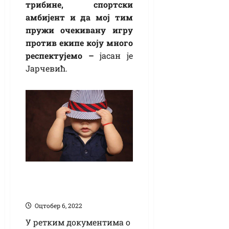
трибине, спортски
амбијент и да мој тим
пружи очекивану игру
против екипе коју много
респектујемо –
јасан је
Јарчевић.
Најлепша имена у
Великој Кикинди
Оцтобер 6, 2022
У ретким документима о