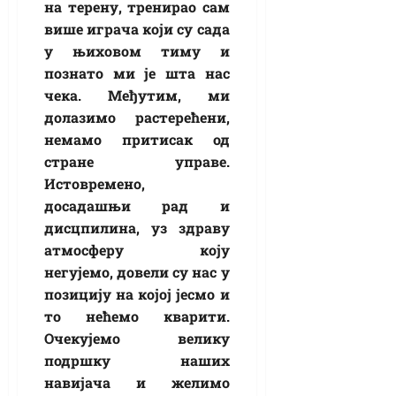
на терену, тренирао сам
више играча који су сада
у њиховом тиму и
познато ми је шта нас
чека. Међутим, ми
долазимо растерећени,
немамо притисак од
стране управе.
Истовремено,
досадашњи рад и
дисцпилина, уз здраву
атмосферу коју
негујемо, довели су нас у
позицију на којој јесмо и
то нећемо кварити.
Очекујемо велику
подршку наших
навијача и желимо