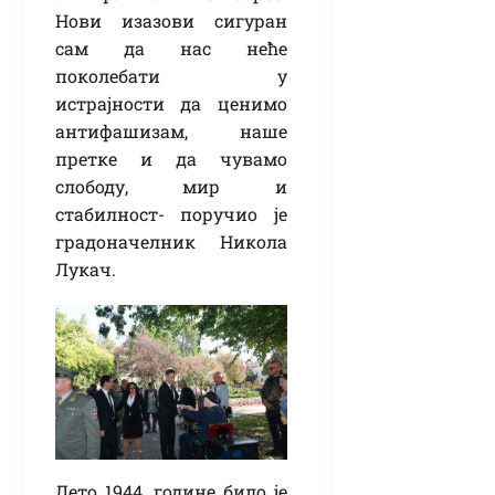
Нови изазови сигуран
сам да нас неће
поколебати у
истрајности да ценимо
антифашизам, наше
претке и да чувамо
слободу, мир и
стабилност- поручио је
градоначелник Никола
Лукач.
Лето 1944. године било је