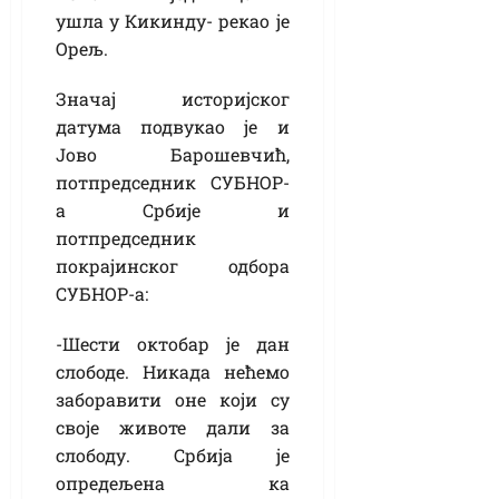
ушла у Кикинду- рекао је
Орељ.
Значај историјског
датума подвукао је и
Јово Барошевчић,
потпредседник СУБНОР-
а Србије и
потпредседник
покрајинског одбора
СУБНОР-а:
-Шести октобар је дан
слободе. Никада нећемо
заборавити оне који су
своје животе дали за
слободу. Србија је
опредељена ка