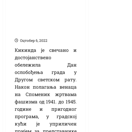
обележила Дан
ослобођења у
Другом светском
рату
Оцтобер 6, 2022
Кикинда је свечано и
достојанствено
обележила Дан
ослобођења града у
Другом светском рату.
Након полагања венаца
на Споменик жртвама
фашизма од 1941. до 1945.
године и пригодног
програма, у градској
кући је уприличен
пријем за представнике