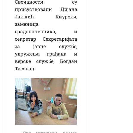
Свечаности су
присуствовали Дијана
Јакшић Киурски,
заменица
градоначелника, и
секретар Секретаријата
за јавне службе,
удружења грађана и
верске службе, Богдан
Тасовац.