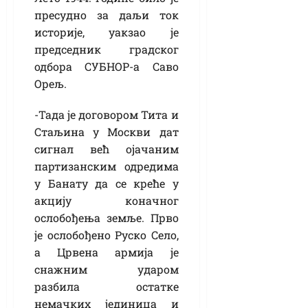
пресудно за даљи ток
историје, уакзао је
председник градског
одбора СУБНОР-а Саво
Орељ.
-Тада је договором Тита и
Стаљина у Москви дат
сигнал већ ојачаним
партизанским одредима
у Банату да се креће у
акцију коначног
ослобођења земље. Прво
је ослобођено Руско Село,
а Црвена армија је
снажним ударом
разбила остатке
немачких јединица и