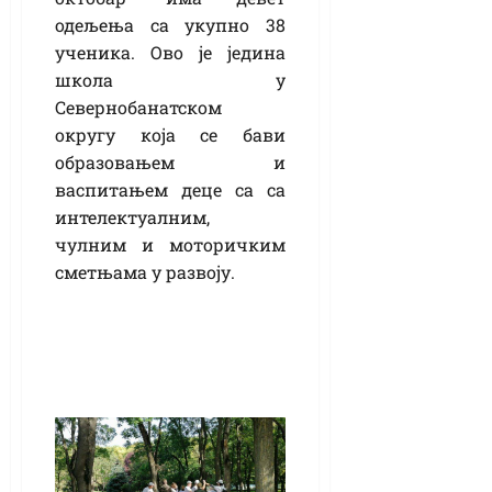
одељења са укупно 38
ученика. Ово је једина
школа у
Севернобанатском
округу која се бави
образовањем и
васпитањем деце са са
интелектуалним,
чулним и моторичким
сметњама у развоју.