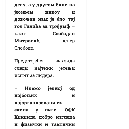
делу, а у другом били на
јесењем нивоу и
довољан нам је био тај
гол Галића за тријумф –
каже
Слободан
Митровић
, тренер
Слободе.
Предстојећег викенда
следи најтежи јесењи
испит за лидера.
– Идемо једној од
најбољих и
најорганизованијих
екипа у лиги. ОФК
Кикинда добро изгледа
и физички и тактички