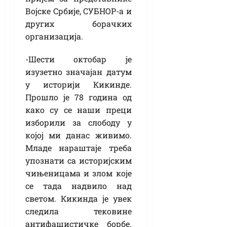
Војске Србије, СУБНОР-а и
других борачких
организација.
-Шести октобар је
изузетно значајан датум
у историји Кикинде.
Прошло је 78 година од
како су се наши преци
изборили за слободу у
којој ми данас живимо.
Младе нараштаје треба
упознати са историјским
чињеницама и злом које
се тада надвило над
светом. Кикинда је увек
следила тековине
антифашистичке борбе.