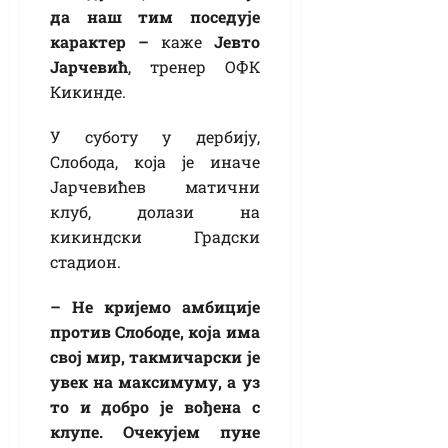
да наш тим поседује
карактер –
каже
Јевто
Јарчевић
, тренер ОФК
Кикинде.
У суботу у дербију,
Слобода, која је иначе
Јарчевићев матични
клуб, долази на
кикиндски Градски
стадион.
– Не кријемо амбиције
против Слободе, која има
свој мир, такмичарски је
увек на максимуму, а уз
то и добро је вођена с
клупе. Очекујем пуне