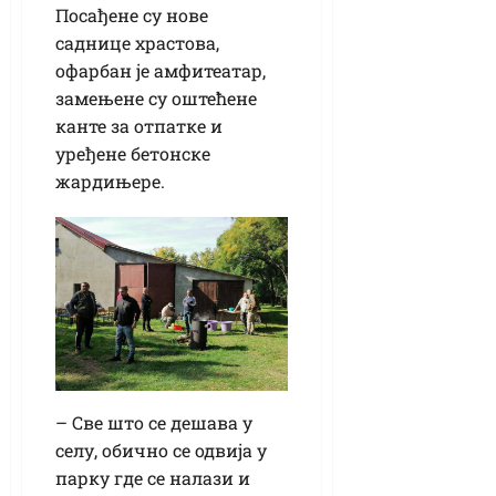
Посађене су нове
саднице храстова,
офарбан је амфитеатар,
замењене су оштећене
канте за отпатке и
уређене бетонске
жардињере.
– Све што се дешава у
селу, обично се одвија у
парку где се налази и