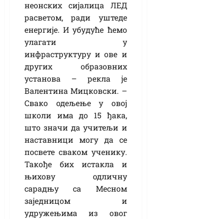
неонских сијалица ЛЕД
расветом, ради уштеде
енергије. И убудуће ћемо
улагати у
инфраструктуру и ове и
других образовних
установа – рекла је
Валентина Мицковски. –
Свако одељење у овој
школи има до 15 ђака,
што значи да учитељи и
наставници могу да се
посвете сваком ученику.
Такође бих истакла и
њихову одличну
сарадњу са Месном
заједницом и
удружењима из овог