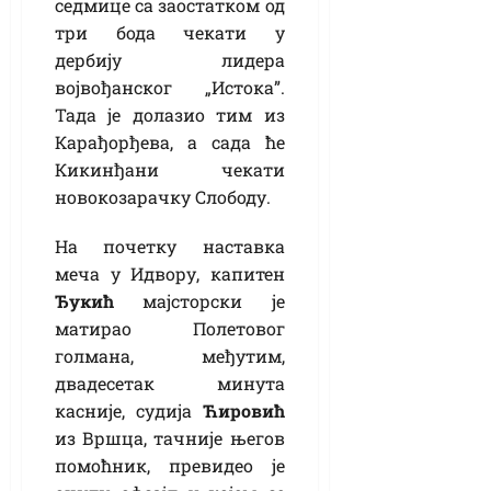
седмице са заостатком од
три бода чекати у
дербију лидера
војвођанског „Истока”.
Тада је долазио тим из
Карађорђева, а сада ће
Кикинђани чекати
новокозарачку Слободу.
На почетку наставка
меча у Идвору, капитен
Ђукић
мајсторски је
матирао Полетовог
голмана, међутим,
двадесетак минута
касније, судија
Ћировић
из Вршца, тачније његов
помоћник, превидео је