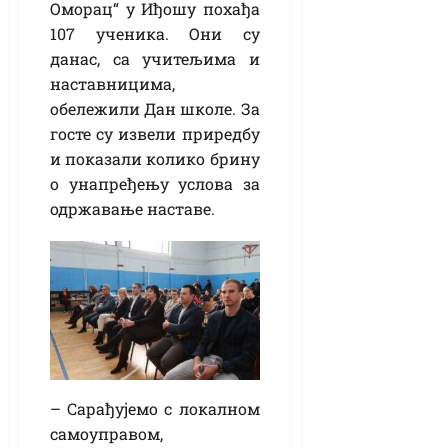
Оморац“ у Иђошу похађа
107 ученика. Они су
данас, са учитељима и
наставницима,
обележили Дан школе. За
госте су извели приредбу
и показали колико брину
о унапређењу услова за
одржавање наставе.
– Сарађујемо с локалном
самоуправом,