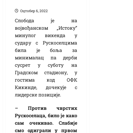
подршку навијача
Оцтобер 6, 2022
Слобода је на
војвођанском „Истоку”
минулог викенда у
судару с Рускоселцима
била је боља за
минималац па дерби
сусрет у суботу на
Градском стадиону, у
гостима код ОФК
Кикинде, дочекује с
лидерске позиције.
– Против чврстих
Рускоселаца, било је како
сам очекивао. Слабије
смо одиграли у првом