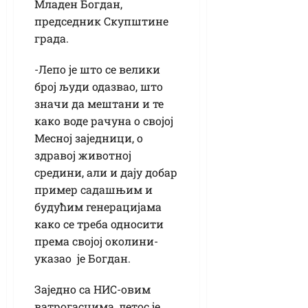
Младен Богдан,
председник Скупштине
града.
-Лепо је што се велики
број људи одазвао, што
значи да мештани и те
како воде рачуна о својој
Месној заједници, о
здравој животној
средини, али и дају добар
пример садашњим и
будућим генерацијама
како се треба односити
према својој околини-
указао је Богдан.
Заједно са НИС-овим
ватрогасцима, летос је