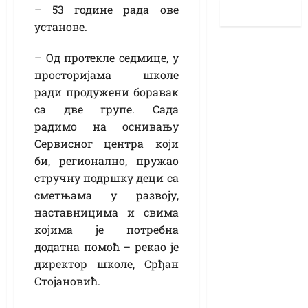
– 53 године рада ове
установе.
– Од протекле седмице, у
просторијама школе
ради продужени боравак
са две групе. Сада
радимо на оснивању
Сервисног центра који
би, регионално, пружао
стручну подршку деци са
сметњама у развоју,
наставницима и свима
којима је потребна
додатна помоћ – рекао је
директор школе, Срђан
Стојановић.