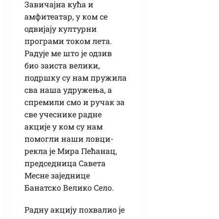
Завичајна кућа и
амфитеатар, у ком се
одвијају културни
програми током лета.
Радује ме што је одзив
био заиста велики,
подршку су нам пружила
сва наша удружења, а
спремили смо и ручак за
све учеснике радне
акције у ком су нам
помогли наши ловци-
рекла је Мира Пећанац,
председница Савета
Месне заједнице
Банатско Велико Село.
Радну акцију похвалио је