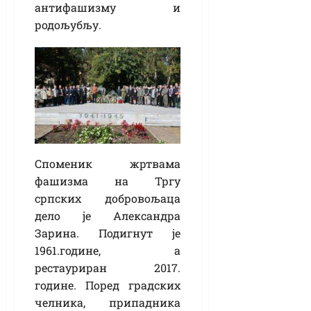
антифашизму и
родољубљу.
Споменик жртвама
фашизма на Тргу
српских добровољаца
дело је Александра
Зарина. Подигнут је
1961.године, а
рестауриран 2017.
године. Поред градских
челника, припадника