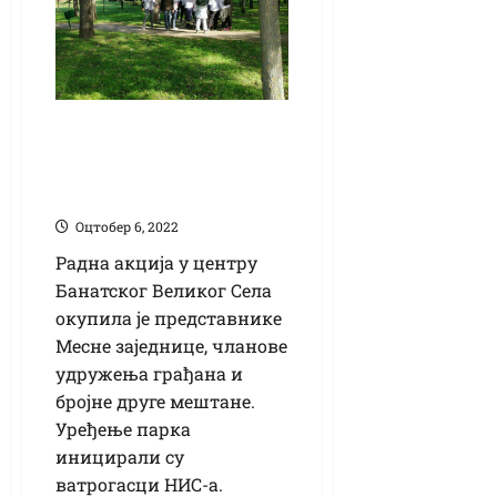
Уређен парк у
Ванатском Великом
Селу
Оцтобер 6, 2022
Радна акција у центру
Банатског Великог Села
окупила је представнике
Месне заједнице, чланове
удружења грађана и
бројне друге мештане.
Уређење парка
иницирали су
ватрогасци НИС-а.