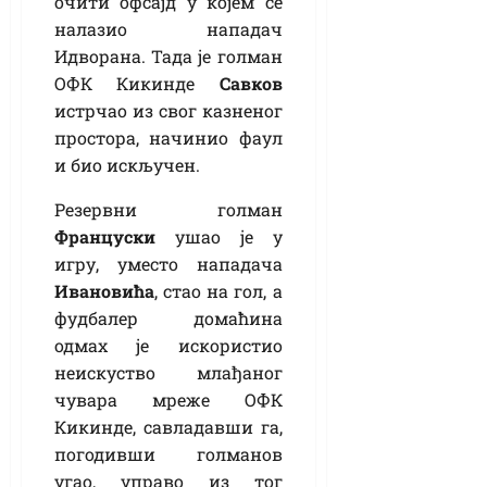
очити офсајд у којем се
налазио нападач
Идворана. Тада је голман
ОФК Кикинде
Савков
истрчао из свог казненог
простора, начинио фаул
и био искључен.
Резервни голман
Француски
ушао је у
игру, уместо нападача
Ивановића
, стао на гол, а
фудбалер домаћина
одмах је искористио
неискуство млађаног
чувара мреже ОФК
Кикинде, савладавши га,
погодивши голманов
угао, управо из тог