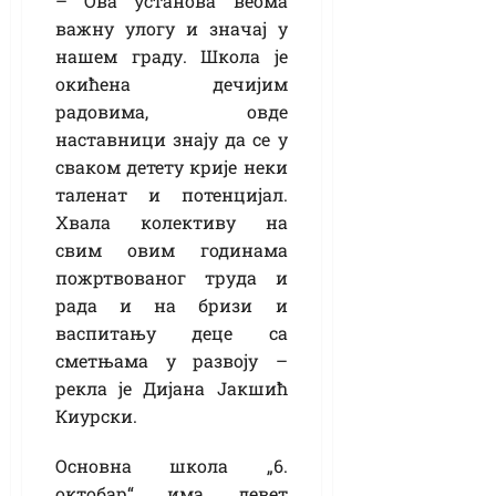
– Ова установа веома
важну улогу и значај у
нашем граду. Школа је
окићена дечијим
радовима, овде
наставници знају да се у
сваком детету крије неки
таленат и потенцијал.
Хвала колективу на
свим овим годинама
пожртвованог труда и
рада и на бризи и
васпитању деце са
сметњама у развоју –
рекла је Дијана Јакшић
Киурски.
Основна школа „6.
октобар“ има девет