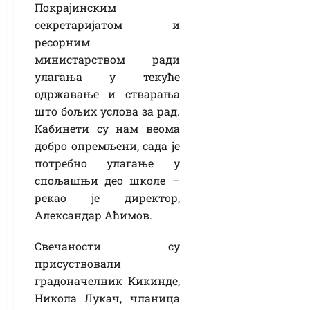
Покрајинским
секретаријатом и
ресорним
министарством ради
улагања у текуће
одржавање и стварања
што бољих услова за рад.
Кабинети су нам веома
добро опремљени, сада је
потребно улагање у
спољашњи део школе –
рекао је директор,
Александар Аћимов.
Свечаности су
присуствовали
градоначелник Кикинде,
Никола Лукач, чланица