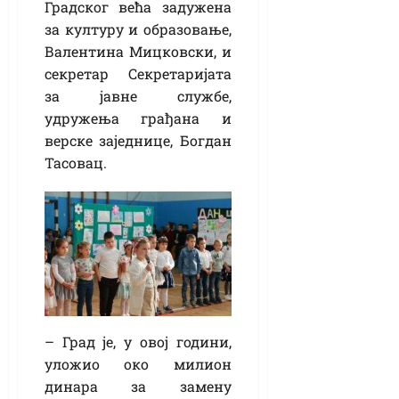
Градског већа задужена
за културу и образовање,
Валентина Мицковски, и
секретар Секретаријата
за јавне службе,
удружења грађана и
верске заједнице, Богдан
Тасовац.
– Град је, у овој години,
уложио око милион
динара за замену