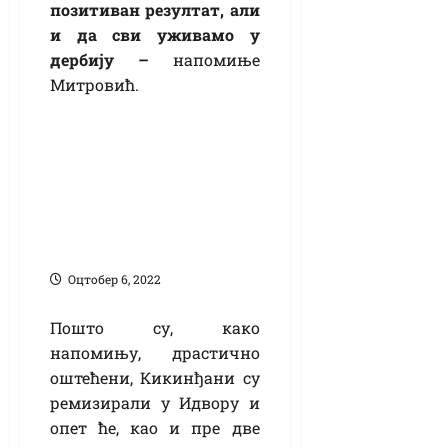
позитиван резултат, али
и да сви уживамо у
дербију –
напомиње
Митровић.
ОФК Кикинда жели
бодовно поравнање
с лидером из Нових
Козараца
Оцтобер 6, 2022
Пошто су, како
напомињу, драстично
оштећени, Кикинђани су
ремизирали у Идвору и
опет ће, као и пре две