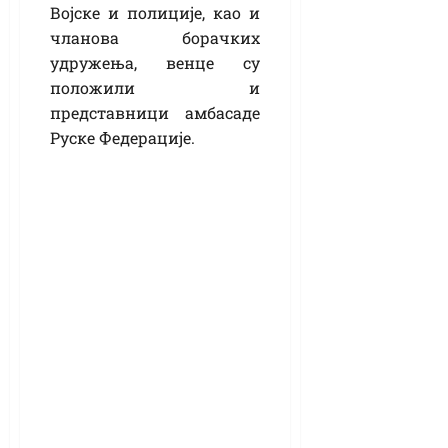
Војске и полиције, као и
чланова борачких
удружења, венце су
положили и
представници амбасаде
Руске Федерације.
Водећа Слобода у
Кикинди очекује