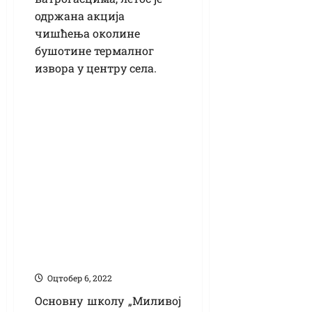
одржана акција
чишћења околине
бушотине термалног
извора у центру села.
Школа у Иђошу
обележила 70
година постојања
Оцтобер 6, 2022
Основну школу „Миливој