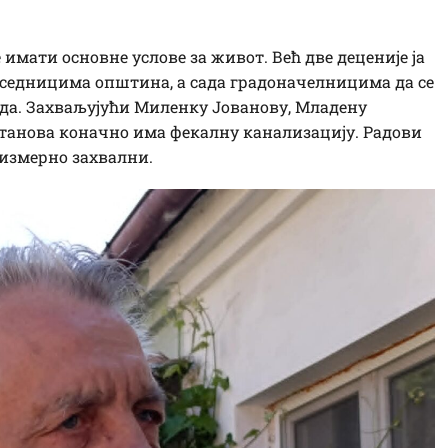
 имати основне услове за живот. Већ две деценије ја
дседницима општина, а сада градоначелницима да се
ада. Захваљујући Миленку Јованову, Младену
танова коначно има фекалну канализацију. Радови
еизмерно захвални.