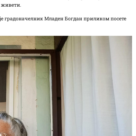
о живети.
ао је градоначелник Младен Богдан приликом посете