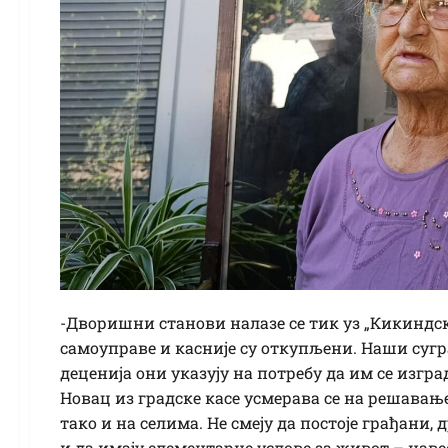
-Дворишни станови налазе се тик уз „Кикиндс
самоуправе и касније су откупљени. Наши сугр
деценија они указују на потребу да им се изг
Новац из градске касе усмерава се на решавањ
тако и на селима. Не смеју да постоје грађани, 
и да имају елементарне услове за живот – навео