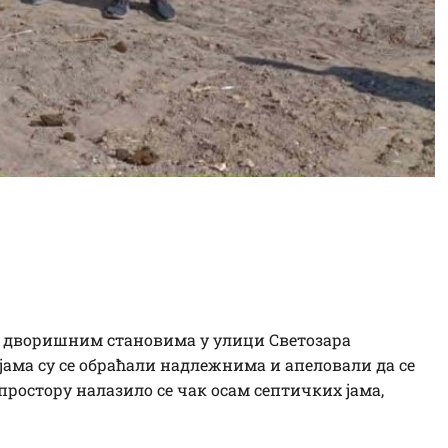
улице Светозара
калну канализацију
 дворишним становима у улици Светозара
јама су се обраћали надлежнима и апеловали да се
простору налазило се чак осам септичких јама,