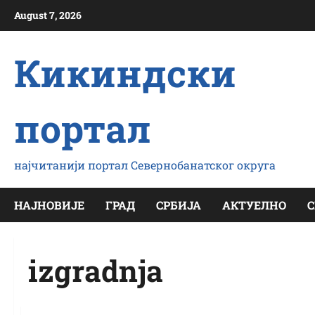
Скип
August 7, 2026
то
цонтент
Кикиндски
портал
најчитанији портал Севернобанатског округа
НАЈНОВИЈЕ
ГРАД
СРБИЈА
АКТУЕЛНО
С
izgradnja