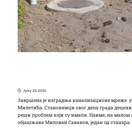
Становници у делу 
Милетића добили фе
Јулy 29, 2026
Завршена је изградња канализационе мреже у
Милетића. Становници овог дела града децени
реши проблем који су имали. Наиме, на малом 
објашњава Милован Саванов, један од станара: