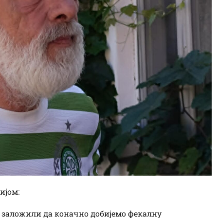
ијом:
се заложили да коначно добијемо фекалну