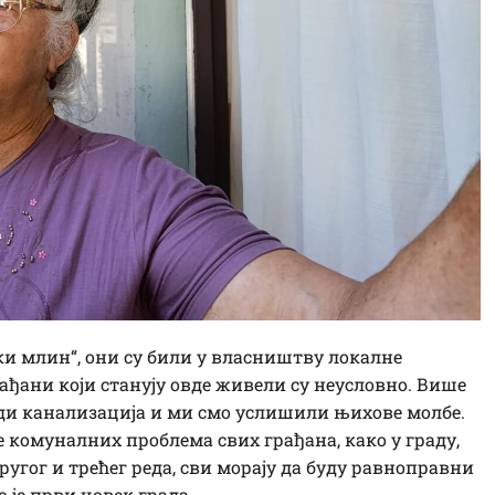
ки млин“, они су били у власништву локалне
ађани који станују овде живели су неусловно. Више
ради канализација и ми смо услишили њихове молбе.
е комуналних проблема свих грађана, како у граду,
другог и трећег реда, сви морају да буду равноправни
 је први човек града.