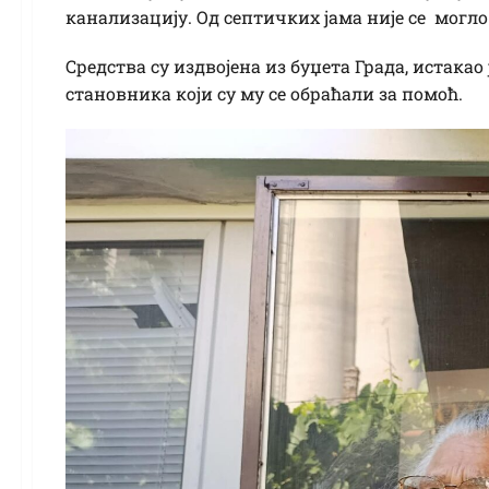
канализацију. Од септичких јама није се могл
Средства су издвојена из буџета Града, истак
становника који су му се обраћали за помоћ.