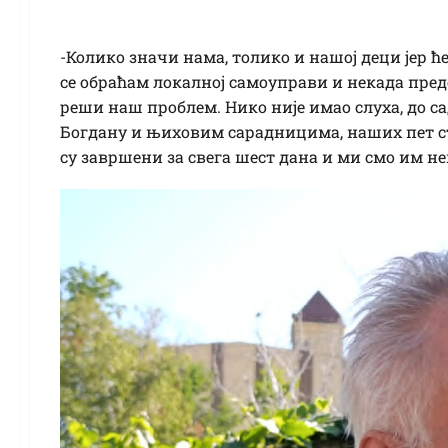
-Колико значи нама, толико и нашој деци јер ће
се обраћам локалној самоуправи и некада пре
реши наш проблем. Нико није имао слуха, до с
Богдану и њиховим сарадницима, наших пет с
су завршени за свега шест дана и ми смо им н