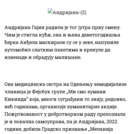
Андријана Гајин радила је тог јутра прву смену.
Чим је стигла кући, она и њена деветогодишња
ћерка Анђела маскирале су се у зеке, напуниле
аутомобил слатким пакетима и кренуле да
изненаде и обрадују малишане.
Ова медицинска сестра на Одељењу хемодијализе
чланица је Фејсбук групе „Ми смо хумани
Кикинда“ која, многи суграђани то знају, редовно,
већ годинама, организује хуманитарне акције.
Пожртвованост у добротворном раду препознала
је и локална самоуправа, па је Андријана, 2022.
године, добила Градско признање „Меланија