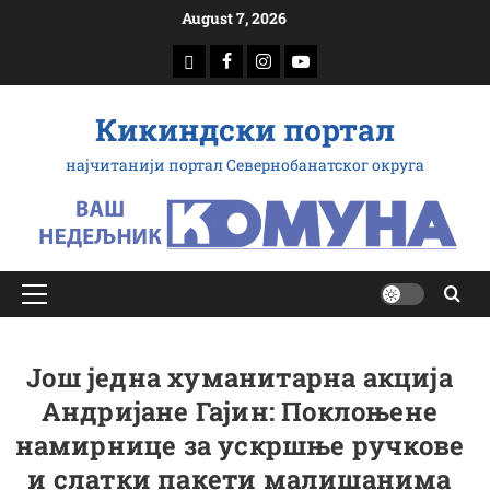
Скип
August 7, 2026
то
доwнлоад
Фацебоок
Инстаграм
Yоутубе
цонтент
Кикиндски портал
најчитанији портал Севернобанатског округа
Примарy
Мену
Још једна хуманитарна акција
Андријане Гајин: Поклоњене
намирнице за ускршње ручкове
и слатки пакети малишанима