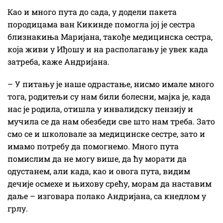
Као и много пута до сада, у додели пакета
породицама ван Кикинде помогла јој је сестра
близнакиња Маријана, такође медицинска сестра,
која живи у Иђошу и на располагању је увек када
затреба, каже Андријана.
– У питању је наше одрастање, нисмо имале много
тога, родитељи су нам били болесни, мајка је, када
нас је родила, отишла у инвалидску пензију и
мучила се да нам обезбеди све што нам треба. Зато
смо се и школовале за медицинске сестре, зато и
имамо потребу да помогнемо. Много пута
помислим да не могу више, да ћу морати да
одустанем, али када, као и овога пута, видим
дечије осмехе и њихову срећу, морам да наставим
даље – изговара полако Андријана, са кнедлом у
грлу.