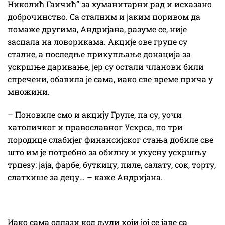
Николић Гаичић“ за хуманитарни рад и исказано
доброчинство. Са сталним и јаким поривом да
помаже другима, Андријана, разуме се, није
заспала на ловорикама. Акције ове групе су
сталне, а последње прикупљање донација за
ускршње даривање, јер су остали чланови били
спречени, обавила је сама, иако све време прича у
множини.
– Поновиле смо и акцију Групе, па су, уочи
католичког и православног Ускрса, по три
породице слабијег финансијског стања добиле све
што им је потребно за обилну и укусну ускршњу
трпезу: јаја, фарбе, буткицу, пиле, салату, сок, торту,
слаткише за децу… – каже Андријана.
Иако сама одлази код људи који јој се јаве са