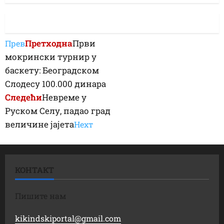
Претходна
Први
Прев
мокрински турнир у
баскету: Београдском
Слодесу 100.000 динара
Следећи
Невреме у
Руском Селу, падао град
величине јајета
Неxт
КОНТАКТ
Пишите нам
kikindskiportal@gmail.com