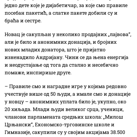
једно дете које је дијабетичар, за које смо правиле
посебан пакетић, а слатке пакете добили су и
браћа и сестре.
Новац је сакупљан у неколико продајних „лајвова“,
али је било и анонимних донација, и бројних
нових младих донатора, што је пријатно
изненадило Андријану. Чини се да њена енергија
и неодустајање од тога да стално и несебично
помаже, инспирише друге.
– Правиле смо и наградне игре у којима редовно
учествује више од 50 људи, а имале смо и донације
у новцу – анонимних уплата било је, укупно, око
20 хиљада. Млади људи великог срца, ученици,
чланови парламената средњих школа: „Милош
Црњански“, Економско-трговинске школе и
Гимназије, сакупили су у својим акцијама 38.500