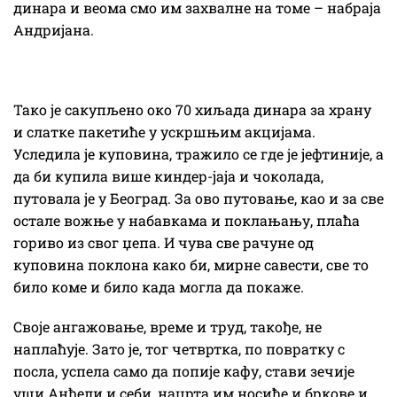
динара и веома смо им захвалне на томе – набраја
Андријана.
Тако је сакупљено око 70 хиљада динара за храну
и слатке пакетиће у ускршњим акцијама.
Уследила је куповина, тражило се где је јефтиније, а
да би купила више киндер-јаја и чоколада,
путовала је у Београд. За ово путовање, као и за све
остале вожње у набавкама и поклањању, плаћа
гориво из свог џепа. И чува све рачуне од
куповина поклона како би, мирне савести, све то
било коме и било када могла да покаже.
Своје ангажовање, време и труд, такође, не
наплаћује. Зато је, тог четвртка, по повратку с
посла, успела само да попије кафу, стави зечије
уши Анђели и себи, нацрта им носиће и бркове и