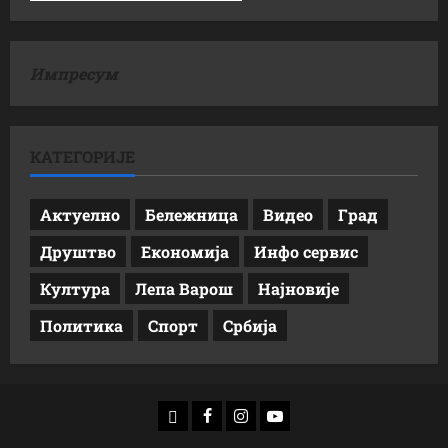
Импресум
КАТЕГОРИЈЕ
Актуелно
Бележница
Видео
Град
Друштво
Економија
Инфо сервис
Култура
Лепа Варош
Најновије
Политика
Спорт
Србија
доwнлоад
Фацебоок
Инстаграм
Yоутубе