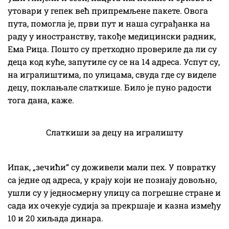
утовари у гепек већ припремљене пакете. Овога
пута, помогла је, први пут и наша суграђанка на
раду у иностранству, такође медицински радник,
Ема Рица. Пошто су претходно провериле да ли су
деца код куће, запутиле су се на 14 адреса. Успут су,
на игралиштима, по улицама, свуда где су виделе
децу, поклањале слаткише. Било је пуно радости
тога дана, каже.
Слаткиши за децу на игралишту
Ипак, „зечићи“ су доживели мали пех. У повратку
са једне од адреса, у крају који не познају довољно,
ушли су у једносмерну улицу са погрешне стране и
сада их очекује судија за прекршаје и казна између
10 и 20 хиљада динара.