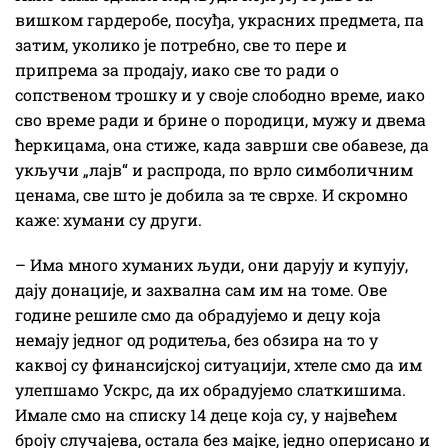
вишком гардеробе, посуђа, украсних предмета, па
затим, уколико је потребно, све то пере и
припрема за продају, иако све то ради о
сопственом трошку и у своје слободно време, иако
сво време ради и брине о породици, мужу и двема
ћеркицама, она стиже, када заврши све обавезе, да
укључи „лајв“ и распрода, по врло симболичним
ценама, све што је добила за те сврхе. И скромно
каже: хумани су други.
– Има много хуманих људи, они дарују и купују,
дају донације, и захвална сам им на томе. Ове
године решиле смо да обрадујемо и децу која
немају једног од родитеља, без обзира на то у
каквој су финансијској ситуацији, хтеле смо да им
улепшамо Ускрс, да их обрадујемо слаткишима.
Имале смо на списку 14 деце која су, у највећем
броју случајева, остала без мајке, једно оперисано и