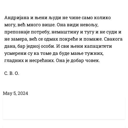
Андријана и њени људи не чине само колико
могу, већ много више. Она види невољу,
препознаје потребу, немаштину и тугу и не суди и
не замера, већ се одмах покреће и помаже. Свакога
дана, бар једној особи. И сви њени капацитети
усмерени су ка томе да буде мање тужних,
гладних и несрећних. Она је добар човек.
С. В. О.
Маy 5, 2024