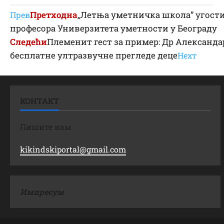
Претходна
,,Летња уметничка школа” угости
Прев
професора Универзитета уметности у Београду
Следећи
Племенит гест за пример: Др Александ
бесплатне ултразвучне прегледе деце
Неxт
КОНТАКТ
Пишите нам
kikindskiportal@gmail.com
Импресум