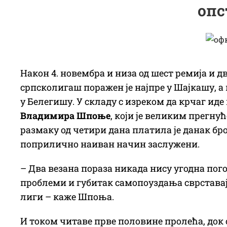
опс
Након 4. новембра и низа од шест ремија и д
српсколигаш поражен је најпре у Шајкашу, а 
у Белегишу. У складу с изреком да крчаг иде 
Владимира Шпоње
, који је великим прегну
размаку од четири дана платила је данак бро
поприлично наиван начин заслужени.
– Два везана пораза никада нису угодна пого
проблеми и губитак самопоуздања сврставају 
лиги – каже Шпоња.
И током читаве прве половине пролећа, док