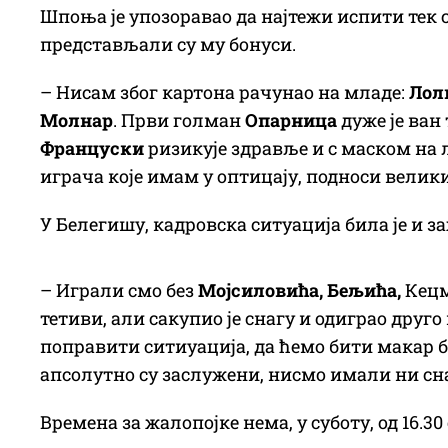
Шпоња је упозоравао да најтежи испити тек 
представљали су му бонуси.
– Нисам због картона рачунао на младе:
Лол
Молнар
. Први голман
Опарница
дуже је ван
Француски
ризикује здравље и с маском на 
играча које имам у оптицају, подноси велики
У Белегишу, кадровска ситуација била је и за
– Играли смо без
Мојсилови
ћ
а, Бељи
ћ
а,
Кецм
тетиви, али сакупио је снагу и одиграо друго
поправити ситиуација, да ћемо бити макар б
апсолутно су заслужени, нисмо имали ни сн
Времена за жалопојке нема, у суботу, од 16.3