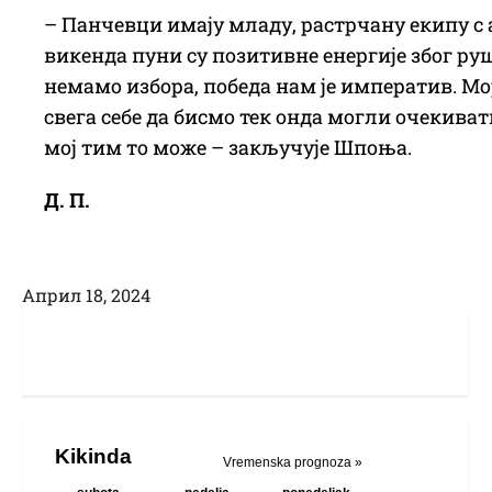
– Панчевци имају младу, растрчану екипу с
викенда пуни су позитивне енергије због ру
немамо избора, победа нам је императив. М
свега себе да бисмо тек онда могли очекива
мој тим то може – закључује Шпоња.
Д. П.
Април 18, 2024