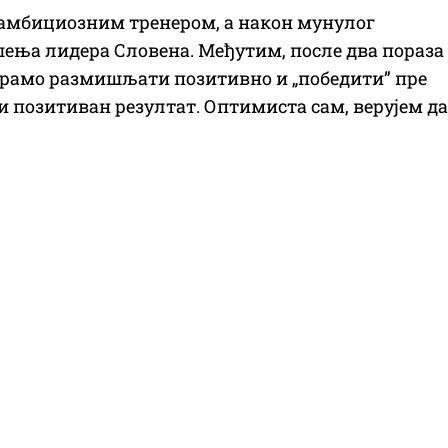
 амбициозним тренером, а након мунулог
шења лидера Словена. Међутим, после два пораза
орамо размишљати позитивно и „победити” пре
ти позитиван резултат. Оптимиста сам, верујем да