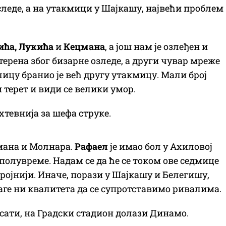
следе, а на утакмици у Шајкашу, највећи проблем
и
ћа
, Луки
ћа
и
Кецман
а
, а још нам је озлеђен и
 терена због бизарне озледе, а други чувар мреже
лицу бранио је већ другу утакмицу. Мали број
 терет и види се велики умор.
хтевнија за шефа струке.
ана и Молнара.
Рафа
ел
је имао бол у Ахиловој
 полувреме. Надам се да ће се током ове седмице
ројнији. Иначе, порази у Шајкашу и Белегишу,
аге ни квалитета да се супротставимо ривалима.
0 сати, на Градски стадион долази Динамо.