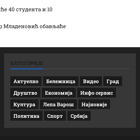
ће 40 студента и 10
ар Младеновић обављаће
КАТЕГОРИЈЕ
Актуелно
Бележница
Видео
Град
Друштво
Економија
Инфо сервис
Култура
Лепа Варош
Најновије
Политика
Спорт
Србија