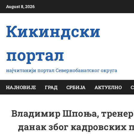
Скип
August 8, 2026
то
цонтент
Кикиндски
портал
најчитанији портал Севернобанатског округа
НАЈНОВИЈЕ
ГРАД
СРБИЈА
АКТУЕЛНО
С
Владимир Шпоња, тренер
данак због кадровских п