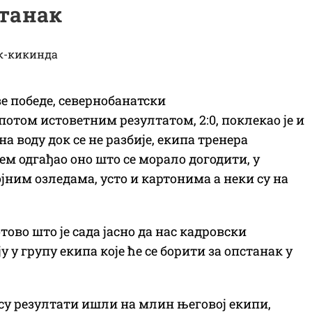
танак
ве победе, севернобанатски
потом истоветним резултатом, 2:0, поклекао је и
на воду док се не разбије, екипа тренера
ћем одгађао оно што се морало догодити, у
јним озледама, усто и картонима а неки су на
тово што је сада јасно да нас кадровски
у групу екипа које ће се борити за опстанак у
 су резултати ишли на млин његовој екипи,