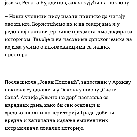
језика, Рената Вујадинов, захваљујући на поклону.
– Наши ученици нису имали прилике да читају
ове књиге. Користићемо их и на секцијама и у
редовној настави јер више предмета има додира са
историјом. Такође и на часовима српског језика на
којима учимо о књижевницима са наших
простора.
После школе „Јован Поповић“, запослени у Архиву
поклоне су однели и у Основну школу „Свети
Сава“. Акција „Књига на дар“ наставља се
наредних дана, како би сви основци и
средњошколци на територији Града добили
вредна и капитална издања еминентних
истраживача локалне историје.