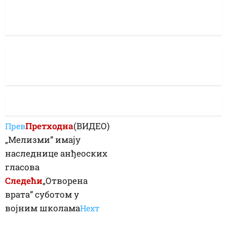
Претходна
(ВИДЕО)
Прев
„Мелизми” имају
наследнице анђеоских
гласова
Следећи
„Отворена
врата” суботом у
војним школама
Неxт