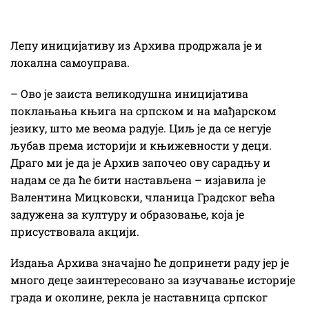
Лепу иницијативу из Архива продржала је и
локална самоуправа.
– Ово је заиста великодушна иницијатива
поклањања књига на српском и на мађарском
језику, што ме веома радује. Циљ је да се негује
љубав према историји и књижевности у деци.
Драго ми је да је Архив започео ову сарадњу и
надам се да ће бити настављена – изјавила је
Валентина Мицковски, чланица Градског већа
задужена за културу и образовање, која је
присуствовала акцији.
Издања Архива значајно ће допринети раду јер је
много деце заинтересовано за изучавање историје
града и околине, рекла је наставница српског