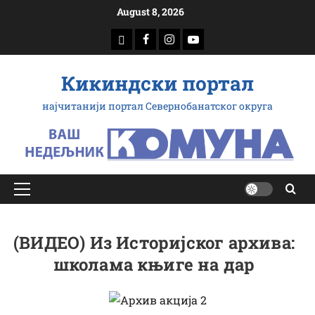
Скип
August 8, 2026
то
доwнлоад
Фацебоок
Инстаграм
Yоутубе
цонтент
Кикиндски портал
најчитанији портал Севернобанатског округа
Примарy
Мену
(ВИДЕО) Из Историјског архива:
школама књиге на дар