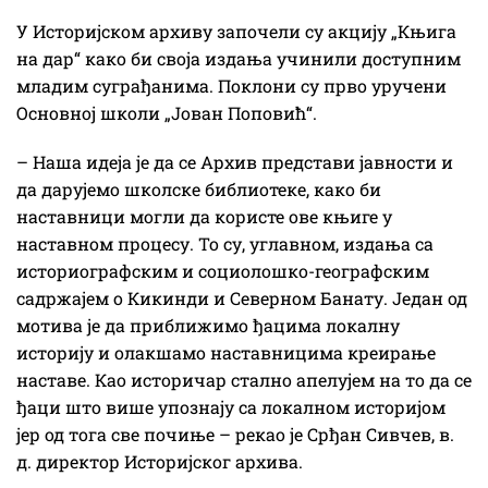
У Историјском архиву започели су акцију „Књига
на дар“ како би своја издања учинили доступним
младим суграђанима. Поклони су прво уручени
Основној школи „Јован Поповић“.
– Наша идеја је да се Архив представи јавности и
да дарујемо школске библиотеке, како би
наставници могли да користе ове књиге у
наставном процесу. То су, углавном, издања са
историографским и социолошко-географским
садржајем о Кикинди и Северном Банату. Један од
мотива је да приближимо ђацима локалну
историју и олакшамо наставницима креирање
наставе. Као историчар стално апелујем на то да се
ђаци што више упознају са локалном историјом
јер од тога све почиње – рекао је Срђан Сивчев, в.
д. директор Историјског архива.