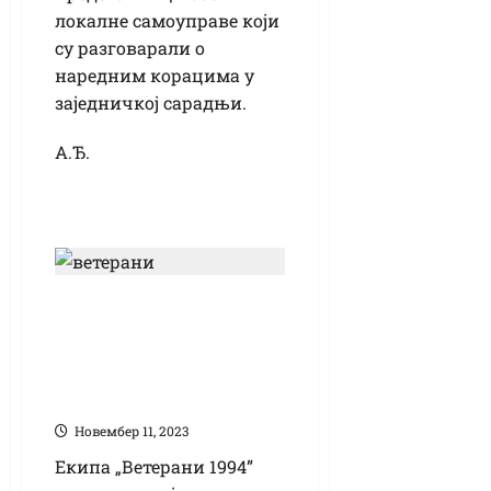
локалне самоуправе који
су разговарали о
наредним корацима у
заједничкој сарадњи.
А.Ђ.
Кикинђани на
хуманитарном
турниру у
Жомбољу
Новембер 11, 2023
Екипа „Ветерани 1994”