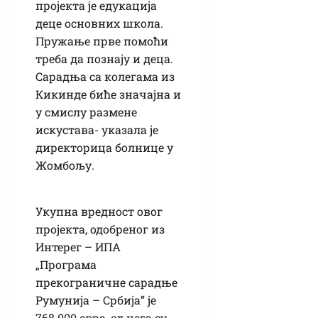
пројекта је едукација
деце основних школа.
Пружање прве помоћи
треба да познају и деца.
Сарадња са колегама из
Кикинде биће значајна и
у смислу размене
искустава- указала је
директорица болнице у
Жомбољу.
Укупна вредност овог
пројекта, одобреног из
Интерег – ИПА
„Програма
прекограничне сарадње
Румунија – Србија” је
768.000 евра, од чега су