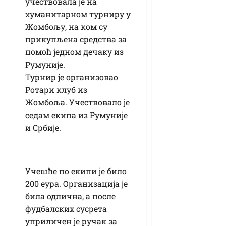
учествовала је на
хуманитарном турниру у
Жомбољу, на ком су
прикупљена средства за
помоћ једном дечаку из
Румуније.
Турнир је организовао
Ротари клуб из
Жомбоља. Учествовало је
седам екипа из Румуније
и Србије.
Учешће по екипи је било
200 еура. Организација је
била одлична, а после
фудбалских сусрета
уприличен је ручак за