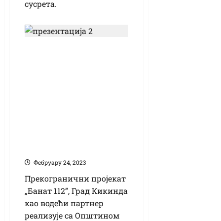
сусрета.
Нови европски
пројекат Кикинде и
Жомбоља: Три нова
санитетска возила,
медицинска
опрема и униформе
за Службу хитне
помоћи
Фебруарy 24, 2023
Прекогранични пројекат
„Банат 112”, Град Кикинда
као водећи партнер
реализује са Општином