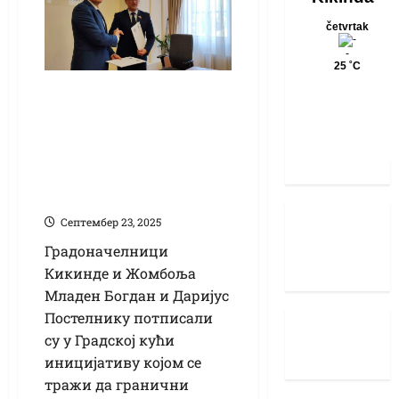
Свечано потписана
иницијатива да
гранични прелаз
Наково-Лунга ради
24 сата, седам дана
Септембер 23, 2025
Градоначелници
Кикинде и Жомбоља
Младен Богдан и Даријус
Постелнику потписали
су у Градској кући
иницијативу којом се
тражи да гранични