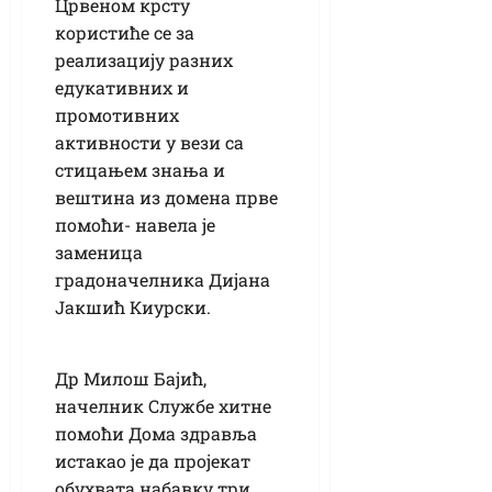
Црвеном крсту
користиће се за
реализацију разних
едукативних и
промотивних
активности у вези са
стицањем знања и
вештина из домена прве
помоћи- навела је
заменица
градоначелника Дијана
Јакшић Киурски.
Др Милош Бајић,
начелник Службе хитне
помоћи Дома здравља
истакао је да пројекат
обухвата набавку три