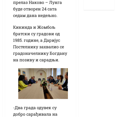
прелаз Наково – Лунга
буде отворен 24 сата
седам дана недељно.
Кикинда и Жомбољ
братски су градови од
1985. године, а Даријус
Постелнику захвалио се
градоначелнику Богдану
на позиву и сарадњи.
-Два града одувек су
добро сарађивала на