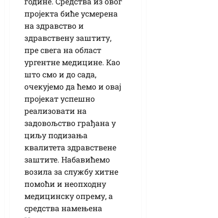
године. Средства из овог
пројекта биће усмерена
на здравство и
здравствену заштиту,
пре свега на област
ургентне медицине. Као
што смо и до сада,
очекујемо да ћемо и овај
пројекат успешно
реализовати на
задовољство грађана у
циљу подизања
квалитета здравствене
заштите. Набавићемо
возила за службу хитне
помоћи и неопходну
медицинску опрему, а
средства намењена