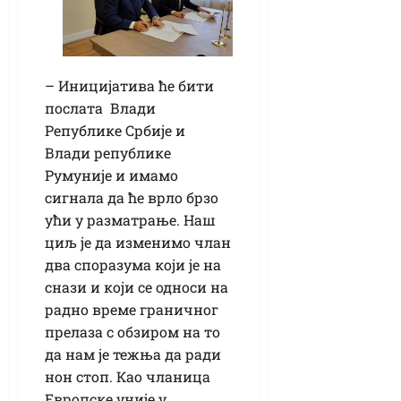
– Иницијатива ће бити
послата Влади
Републике Србије и
Влади републике
Румуније и имамо
сигнала да ће врло брзо
ући у разматрање. Наш
циљ је да изменимо члан
два споразума који је на
снази и који се односи на
радно време граничног
прелаза с обзиром на то
да нам је тежња да ради
нон стоп. Као чланица
Европске уније у