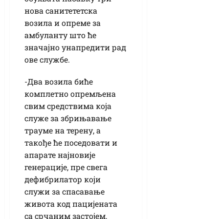
нова санитететска
возила и опреме за
амбуланту што ће
значајно унапредити рад
ове службе.
-Два возила биће
комплетно опремљена
свим средствима која
служе за збрињавање
трауме на терену, а
такође ће поседовати и
апарате најновије
генерације, пре свега
дефибрилатор који
служи за спасавање
живота код пацијената
са срчаним застојем,