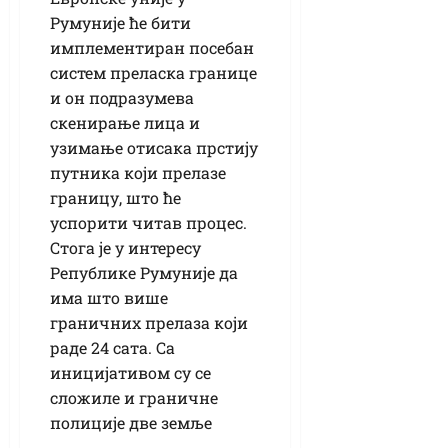
Румуније ће бити
имплементиран посебан
систем преласка границе
и он подразумева
скенирање лица и
узимање отисака прстију
путника који прелазе
границу, што ће
успорити читав процес.
Стога је у интересу
Републике Румуније да
има што више
граничних прелаза који
раде 24 сата. Са
иницијативом су се
сложиле и граничне
полиције две земље