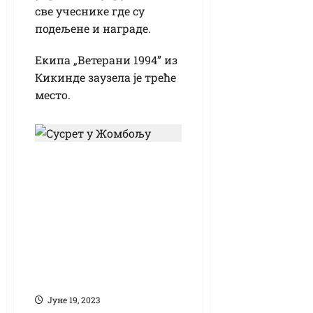
све учеснике где су
подељене и награде.
Екипа „Ветерани 1994” из
Кикинде заузела је треће
место.
Сусрет у Жомбољу:
Друштва пријатеља
железнице
јубиларно 40.
дружење најавили
током предстојећих
„Дана лудаје”
Јуне 19, 2023