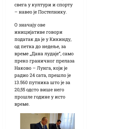
свега у култури и спорту
– навео је Постелнику.
О значају ове
иницијативе говори
податак да је у Кикинду,
од петка до недеље, за
време „Дана лудаје“, само
преко граничног прелаза
Наково – Лунга, који је
радио 24 сата, прешло је
13.560 путника што је за
20,55 одсто више него
прошле године у исто
време.