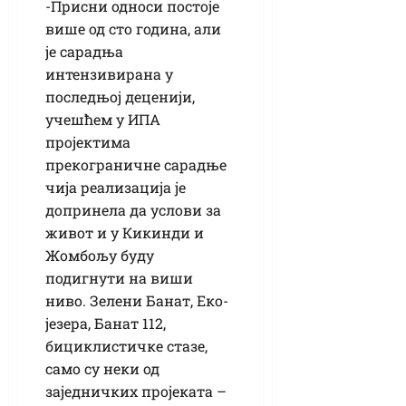
-Присни односи постоје
више од сто година, али
је сарадња
интензивирана у
последњој деценији,
учешћем у ИПА
пројектима
прекограничне сарадње
чија реализација је
допринела да услови за
живот и у Кикинди и
Жомбољу буду
подигнути на виши
ниво. Зелени Банат, Еко-
језера, Банат 112,
бициклистичке стазе,
само су неки од
заједничких пројеката –