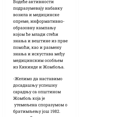
Водеће активности
подразумевају набавку
возила и медицинске
опреме, информативно-
образовну кампању
којом ће млади стећи
знања и вештине из прве
помоћи, као и размену
знања и искустава међу
медицинским особљем
из Кикинде и Жомбоља.
-Желимо да наставимо
досадашњу успешну
сарадњу са општином
Жомбољ која је
утемељена споразумом о
братимљењу још 1982.