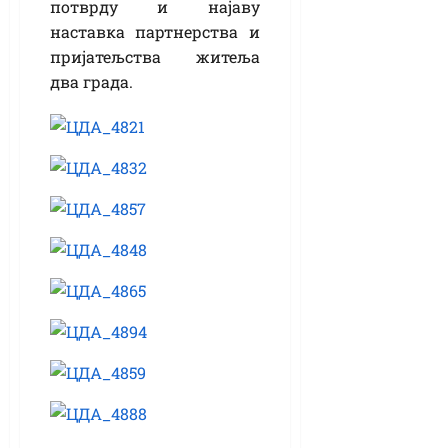
потврду и најаву
наставка партнерства и
пријатељства житеља
два града.