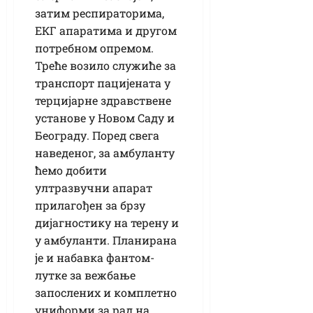
затим респираторима,
ЕКГ апаратима и другом
потребном опремом.
Треће возило служиће за
транспорт пацијената у
терцијарне здравствене
установе у Новом Саду и
Београду. Поред свега
наведеног, за амбуланту
ћемо добити
ултразвучни апарат
прилагођен за брзу
дијагностику на терену и
у амбуланти. Планирана
је и набавка фантом-
лутке за вежбање
запослених и комплетно
униформи за рад на