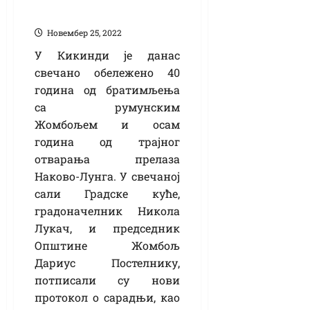
услова живота
Новембер 25, 2022
У Кикинди је данас
свечано обележено 40
година од братимљења
са румунским
Жомбољем и осам
година од трајног
отварања прелаза
Наково-Лунга. У свечаној
сали Градске куће,
градоначелник Никола
Лукач, и председник
Општине Жомбољ
Дариус Постелнику,
потписали су нови
протокол о сарадњи, као