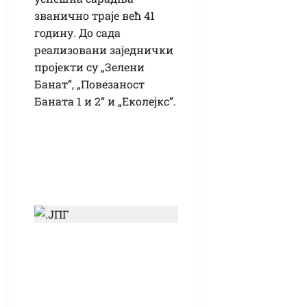
званично траје већ 41
годину. До сада
реализовани заједнички
пројекти су „Зелени
Банат”, „Повезаност
Баната 1 и 2” и „Еколејкс”.
(ВИДЕО) Јубилеј и
наставак сарадње
са братским градом
– гаранција бољих