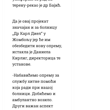
терену-рекао је др Бајић.
Да је овај пројекат
значајан и за болницу
„Др Карл Диел“ у
Жомбољу јер ће им
обезбедити нову опрему,
истакла је Даниела
Кирлиг, директорица те
установе.
-Набавићемо опрему за
службу хитне помоћи
која ради при нашој
болници. Добићемо и
амбулантно возило.
Други важан аспект