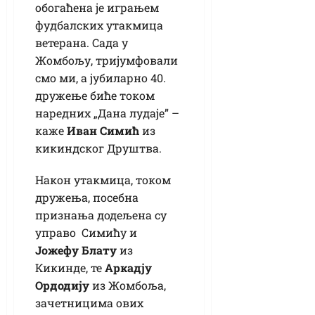
обогаћена је играњем
фудбалских утакмица
ветерана. Сада у
Жомбољу, тријумфовали
смо ми, а јубиларно 40.
дружење биће током
наредних „Дана лудаје” –
каже
Иван Симић
из
кикиндског Друштва.
Након утакмица, током
дружења, посебна
признања додељена су
управо Симићу и
Јожефу Блату
из
Кикинде, те
Аркадју
Ордодију
из Жомбоља,
зачетницима ових