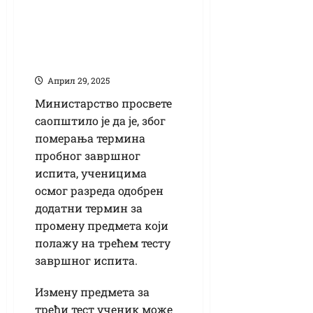
Ученицима осмог
разреда одобрен
додатни термин за
промену предмета
Април 29, 2025
Министарство просвете
саопштило је да је, због
померања термина
пробног завршног
испита, ученицима
осмог разреда одобрен
додатни термин за
промену предмета који
полажу на трећем тесту
завршног испита.
Измену предмета за
трећи тест ученик може