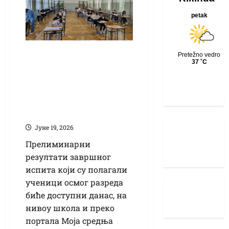
Данас
прелиминарни
резултати
завршног испита
осмака
Јуне 19, 2026
Прелиминарни
резултати завршног
испита који су полагали
ученици осмог разреда
биће доступни данас, на
нивоу школа и преко
портала Моја средња