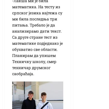
-Лакша ми је била
математика. На тесту из
српског језика најтежа су
ми била последња три
питања. Требало је да
анализирамо дати текст.
Са друге стране тест из
математике подједнако је
обухватио све области.
Планирам да упишем
Техничку школу, смер
техничар друмског
саобраћаја.