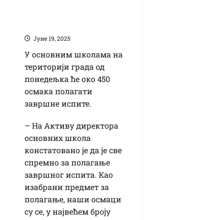
матуре на
територији града
Јуне 19, 2025
У основним школама на
територији града од
понедељка ће око 450
осмака полагати
завршне испите.
– На Активу директора
основних школа
констатовано је да је све
спремно за полагање
завршног испита. Као
изабрани предмет за
полагање, наши осмаци
су се, у највећем броју