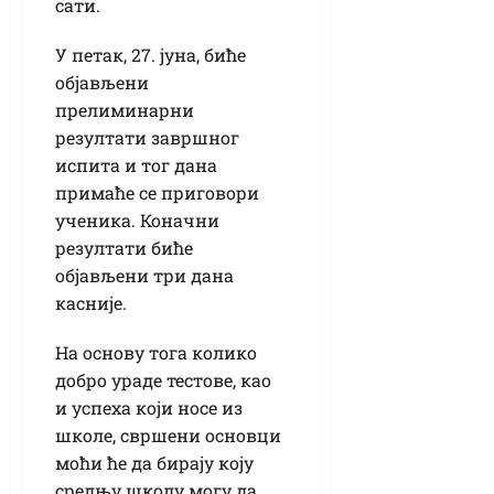
сати.
У петак, 27. јуна, биће
објављени
прелиминарни
резултати завршног
испита и тог дана
примаће се приговори
ученика. Коначни
резултати биће
објављени три дана
касније.
На основу тога колико
добро ураде тестове, као
и успеха који носе из
школе, свршени основци
моћи ће да бирају коју
средњу школу могу да