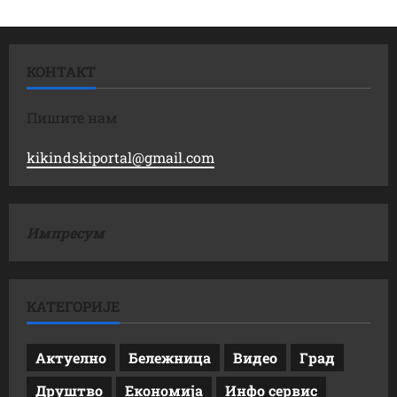
КОНТАКТ
Пишите нам
kikindskiportal@gmail.com
Импресум
КАТЕГОРИЈЕ
Актуелно
Бележница
Видео
Град
Друштво
Економија
Инфо сервис