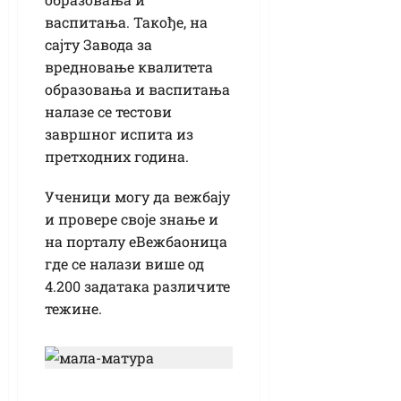
васпитања. Такође, на
сајту Завода за
вредновање квалитета
образовања и васпитања
налазе се тестови
завршног испита из
претходних година.
Ученици могу да вежбају
и провере своје знање и
на порталу еВежбаоница
где се налази више од
4.200 задатака различите
тежине.
Полагање мале