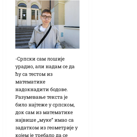
-Српски сам лошије
урадио, али надам се да
ћу са тестом из
математике
надокнадити бодове.
Разумевање текста је
било најтеже у српском,
док сам из математике
највише „муке“ имао са
задатком из геометрије у
којем је требало да се