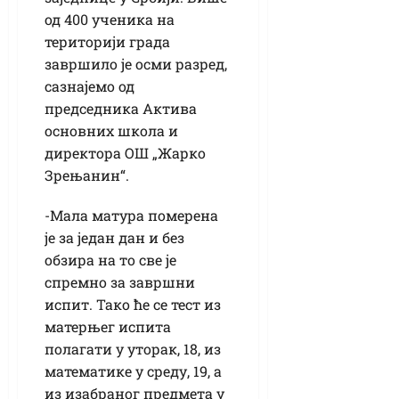
од 400 ученика на
територији града
завршило је осми разред,
сазнајемо од
председника Актива
основних школа и
директора ОШ „Жарко
Зрењанин“.
-Мала матура померена
је за један дан и без
обзира на то све је
спремно за завршни
испит. Тако ће се тест из
матерњег испита
полагати у уторак, 18, из
математике у среду, 19, а
из изабраног предмета у