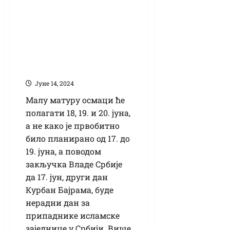
матуре померено за
један дан:
Кикиндске школе
спремне за
завршни испит
Јуне 14, 2024
Малу матуру осмаци ће
полагати 18, 19. и 20. јуна,
а не како је првобитно
било планирано од 17. до
19. јуна, а поводом
закључка Владе Србије
да 17. јун, други дан
Курбан Бајрама, буде
нерадни дан за
припаднике исламске
заједнице у Србији. Више