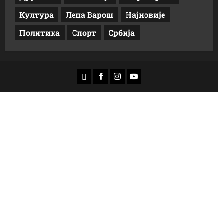
Култура
Лепа Варош
Најновије
Политика
Спорт
Србија
доwнлоад
Фацебоок
Инстаграм
Yоутубе