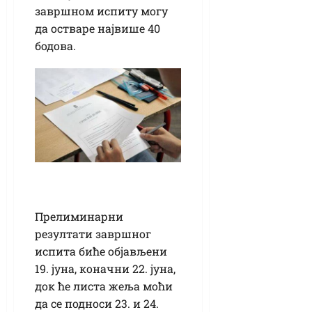
завршном испиту могу
да остваре највише 40
бодова.
Прелиминарни
резултати завршног
испита биће објављени
19. јуна, коначни 22. јуна,
док ће листа жеља моћи
да се подноси 23. и 24.