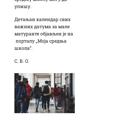
упишу.
Детаљан календар свих
важних датума за мале
матуранте објављен је на
порталу „Моја средња
школа”.
С. В. О.
Министарство: