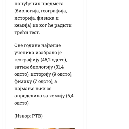
понуђених предмета
(биологија, географија,
историја, физика и
хемија) из ког ће радити
трећи тест.
Ове године највише
ученика изабрало је
географију (46,2 одсто),
затим биологију (31,4
одсто), историју (9 одсто),
физику (7 одсто), а
најмање њих се
определило за хемију (6,4
одсто).
(Извор: РТВ)