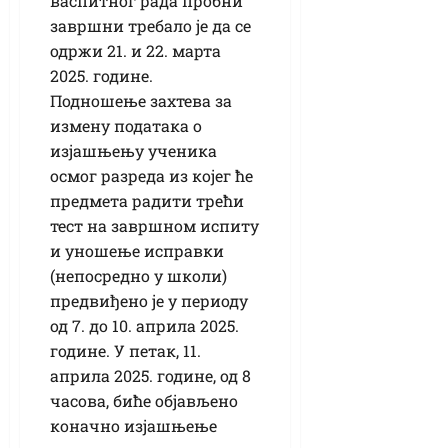
васпитног рада пробни
завршни требало је да се
одржи 21. и 22. марта
2025. године.
Подношење захтева за
измену података о
изјашњењу ученика
осмог разреда из којег ће
предмета радити трећи
тест на завршном испиту
и уношење исправки
(непосредно у школи)
предвиђено је у периоду
од 7. до 10. априла 2025.
године. У петак, 11.
априла 2025. године, од 8
часова, биће објављено
коначно изјашњење