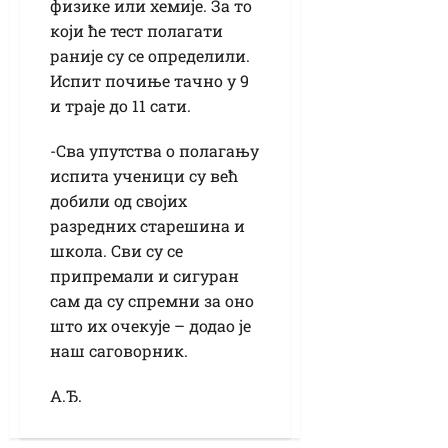
физике или хемије. За то
који ће тест полагати
раније су се определили.
Испит почиње тачно у 9
и траје до 11 сати.
-Сва упутства о полагању
испита ученици су већ
добили од својих
разредних старешина и
школа. Сви су се
припремали и сигуран
сам да су спремни за оно
што их очекује – додао је
наш саговорник.
А.Ђ.