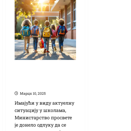
Завршни испити за
осмаке крајем
априла
Марцх 10, 2025
Имајући у виду актуелну
ситуацију у школама,
Министарство просвете
је донело одлуку да се