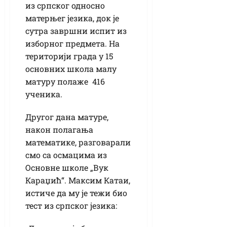
из српског односно
матерњег језика, док је
сутра завршни испит из
изборног предмета. На
територији града у 15
основних школа малу
матуру полаже 416
ученика.
Другог дана матуре,
након полагања
математике, разговарали
смо са осмацима из
Основне школе „Вук
Караџић“. Максим Катаи,
истиче да му је тежи био
тест из српског језика: