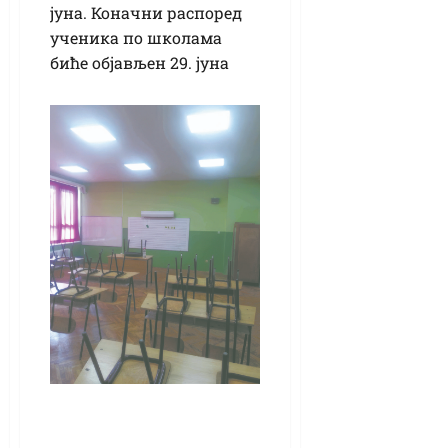
јуна. Коначни распоред
ученика по школама
биће објављен 29. јуна
Све је спремно за
полагање мале