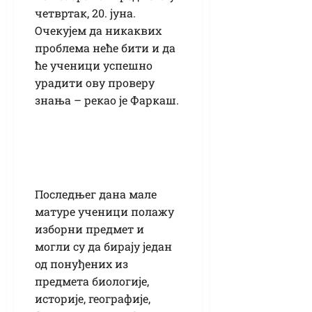
четвртак, 20. јуна.
Очекујем да никаквих
проблема неће бити и да
ће ученици успешно
урадити ову проверу
знања – рекао је Фаркаш.
Последњег дана мале
матуре ученици полажу
изборни предмет и
могли су да бирају један
од понуђених из
предмета биологије,
историје, географије,