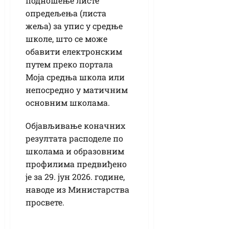
подношење листе
опредељења (листа
жеља) за упис у средње
школе, што се може
обавити електронским
путем преко портала
Моја средња школа или
непосредно у матичним
основним школама.
Објављивање коначних
резултата расподеле по
школама и образовним
профилима предвиђено
је за 29. јун 2026. године,
наводе из Министарства
просвете.