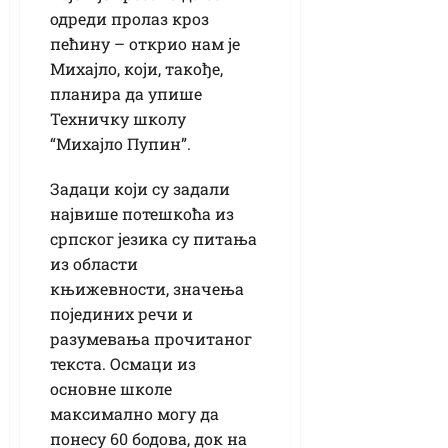
одреди пролаз кроз
пећину – открио нам је
Михајло, који, такође,
планира да упише
Техничку школу
“Михајло Пупин”.
Задаци који су задали
највише потешкоћа из
српског језика су питања
из области
књижевности, значења
појединих речи и
разумевања прочитаног
текста. Осмаци из
основне школе
максимално могу да
понесу 60 бодова, док на