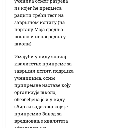
ученика осмог разреда
из којег ће предмета
радити трећи тест на
завршном испиту (на
порталу Моја средња
школа и непосредно у
школи).
Имајући у виду значај
квалитетне припреме за
завршни испит, подршка
ученицима, осим
припремне наставе коју
организује школа,
обезбеђена је и у виду
збирки задатака које је
припремио Завод за
вредновање квалитета
образовања и