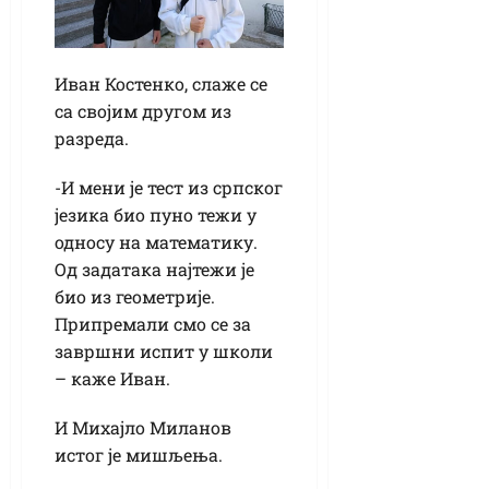
Иван Костенко, слаже се
са својим другом из
разреда.
-И мени је тест из српског
језика био пуно тежи у
односу на математику.
Од задатака најтежи је
био из геометрије.
Припремали смо се за
завршни испит у школи
– каже Иван.
И Михајло Миланов
истог је мишљења.