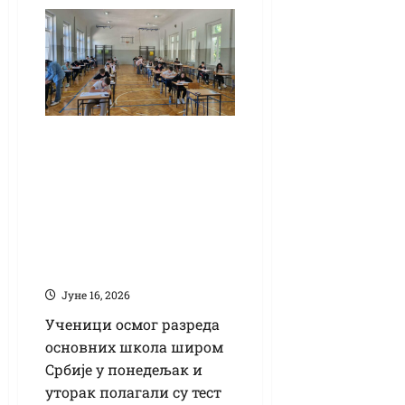
Осмаци полажу
завршни испит:
Највише
„главобоље“ задало
разумевање
прочитаног текста
Јуне 16, 2026
Ученици осмог разреда
основних школа широм
Србије у понедељак и
уторак полагали су тест