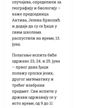
случајева, определили за
географију и биологију –
каже председница
Актива, Јелена Крвопић
и додаје да су се ђаци у
свим школама
распустили на време, 13.
јуна.
Полагање испита биће
одржано 23, 24. и 25. јуна
– првог дана ђаци
полажу српски језик,
другог математику и
трећег изабрани
предмет. Сви испити у
држави одржавају се у
исто време, од 9 до 11