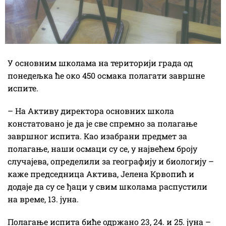
У основним школама на територији града од
понедељка ће око 450 осмака полагати завршне
испите.
– На Активу директора основних школа
констатовано је да је све спремно за полагање
завршног испита. Као изабрани предмет за
полагање, наши осмаци су се, у највећем броју
случајева, определили за географију и биологију –
каже председница Актива, Јелена Крвопић и
додаје да су се ђаци у свим школама распустили
на време, 13. јуна.
Полагање испита биће одржано 23, 24. и 25. јуна –