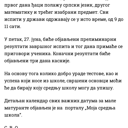
првог дана ђаци полажу српски језик, другог
математику и трећег изабрани предмет. Сви
испити у држави одржавају се у исто време, од 9 до
11 сати.
У петак, 27. јуна, биће објављени прелиминарни
резултати завршног испита и тог дана примаће се
приговори ученика. Коначни резултати биће
објављени три дана касније.
На основу тога колико добро ураде тестове, као и
успеха који носе из школе, свршени основци моћи
ће да бирају коју средњу школу могу да упишу.
Детаљан календар свих важних датума за мале
матуранте објављен је на порталу „Моја средња
школа”.
С. В. О.