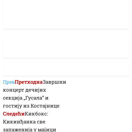
Претходна
Завршни
Прев
концерт дечијих
секција „Гусала“ и
гостију из Костајнице
Следећи
Кикбокс:
Кикинђанка све
запаженија у мајици