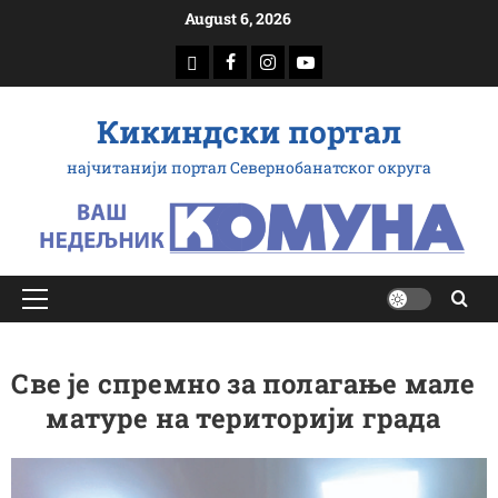
Скип
August 6, 2026
то
доwнлоад
Фацебоок
Инстаграм
Yоутубе
цонтент
Кикиндски портал
најчитанији портал Севернобанатског округа
Примарy
Мену
Све је спремно за полагање мале
матуре на територији града