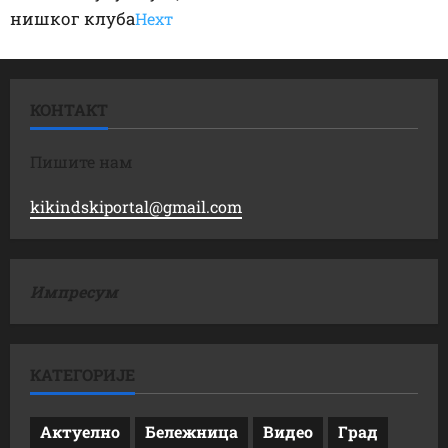
нишког клуба
Неxт
КОНТАКТ
Пишите нам
kikindskiportal@gmail.com
Импресум
КАТЕГОРИЈЕ
Актуелно
Бележница
Видео
Град