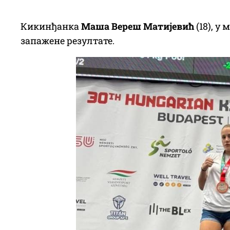
Кикинђанка
Маша Вереш Матијевић
(18), у
запажене резултате.