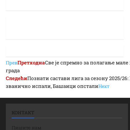
Претходна
Све је спремно за полагање мале
Прев
града
Следећи
Познати састави лига за сезону 2025/26
званично испали, Башаици опстали
Неxт
КОНТАКТ
Пишите нам