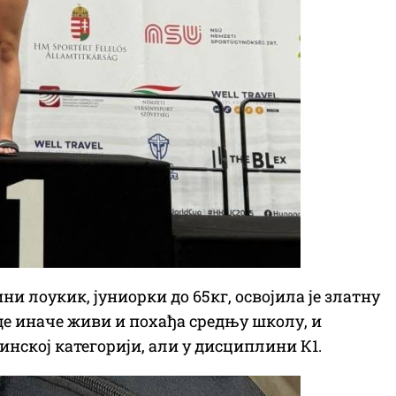
и лоукик, јуниорки до 65кг, освојила је златну
где иначе живи и похађа средњу школу, и
нској категорији, али у дисциплини К1.