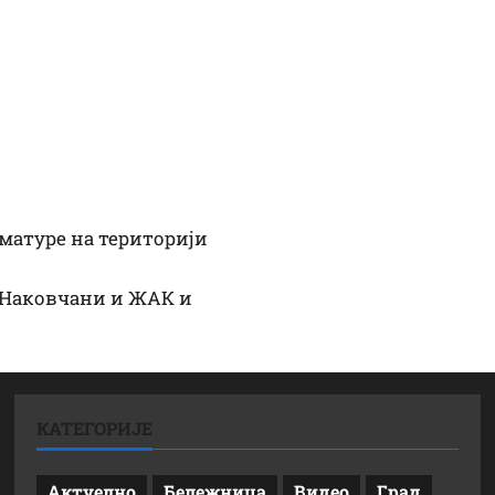
 матуре на територији
: Наковчани и ЖАК и
КАТЕГОРИЈЕ
Актуелно
Бележница
Видео
Град