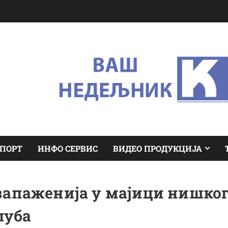
ПОРТ
ИНФО СЕРВИС
ВИДЕО ПРОДУКЦИЈА
запаженија у мајици нишко
луба