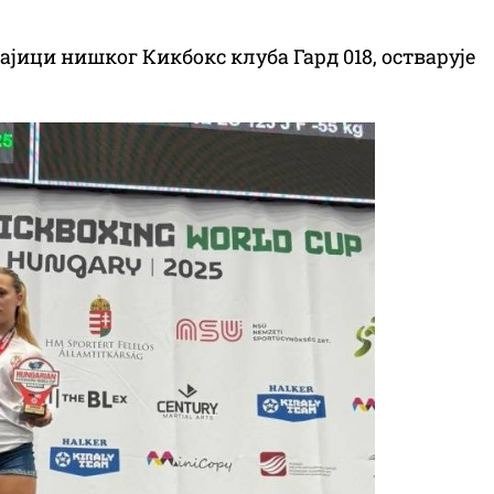
 мајици нишког Кикбокс клуба Гард 018, остварује