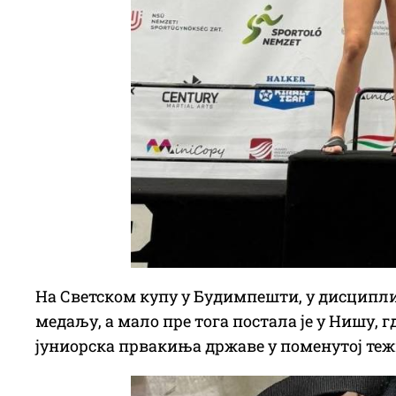
На Светском купу у Будимпешти, у дисциплин
медаљу, а мало пре тога постала је у Нишу, 
јуниорска првакиња државе у поменутој тежи