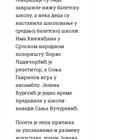
завршиле нижу балетску
школу, а нека деца су
наставила школовање у
средњој балетској школи.
Има Кикинђана у
Српском народном
позоришту: Борис
Ладичорбић је
репетитор, а Соња
Гаврилов игра у
ансамблу. Јелена
Вујичић је једно време
предавала у школи-
наводи Сања Вучуревић.
Посета је лепа прилика
за упознавање и размену
искустава, додаје Јована