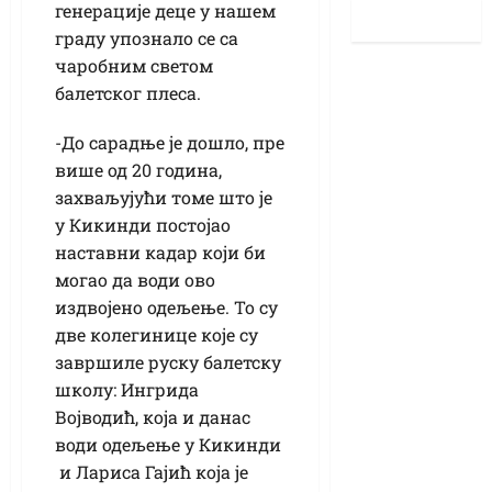
генерације деце у нашем
граду упознало се са
чаробним светом
балетског плеса.
-До сарадње је дошло, пре
више од 20 година,
захваљујући томе што је
у Кикинди постојао
наставни кадар који би
могао да води ово
издвојено одељење. То су
две колегинице које су
завршиле руску балетску
школу: Ингрида
Војводић, која и данас
води одељење у Кикинди
и Лариса Гајић која је