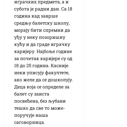
играчких предмета, а и
субота је радни дан. Са 18
година кад заврше
средњу балетску школу,
морају бити спремни да
уђу у неку позоришну
кућу и да граде играчку
каријеру. Најбоље године
за почетак каријере су од
18 до 25 година. Касније
неки уписују факултете,
ако желе да се дошколују.
Деца која се определе за
балет су заиста
посвећена, без љубави
тешко да све то може-
поручује наша
саговорница.