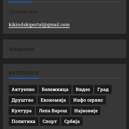
Пишите нам
kikindskiportal@gmail.com
Импресум
КАТЕГОРИЈЕ
Актуелно
Бележница
Видео
Град
Друштво
Економија
Инфо сервис
Култура
Лепа Варош
Најновије
Политика
Спорт
Србија