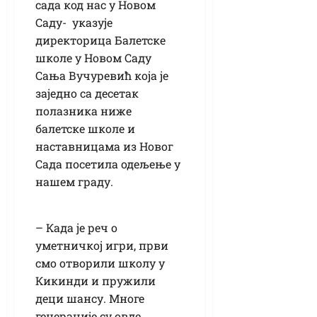
сада код нас у Новом
Саду- указује
директорица Балетске
школе у Новом Саду
Сања Вучуревић која је
заједно са десетак
полазника ниже
балетске школе и
наставницама из Новог
Сада посетила одељење у
нашем граду.
– Када је реч о
уметничкој игри, први
смо отворили школу у
Кикинди и пружили
деци шансу. Многе
генерације су овде