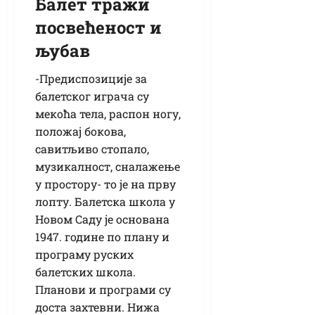
Балет тражи
посвећеност и
љубав
-Предиспозиције за
балетског играча су
мекоћа тела, распон ногу,
положај бокова,
савитљиво стопало,
музикалност, сналажење
у простору- то је на прву
лопту. Балетска школа у
Новом Саду је основана
1947. године по плану и
програму руских
балетских школа.
Планови и програми су
доста захтевни. Нижа