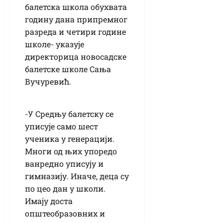
балетска школа обухвата
годину дана припремног
разреда и четири године
школе- указује
директорица новосадске
балетске школе Сања
Вучуревић.
-У Средњу балетску се
уписује само шест
ученика у генерацији.
Многи од њих упоредо
ванредно уписују и
гимназију. Иначе, деца су
по цео дан у школи.
Имају доста
општеобразовних и