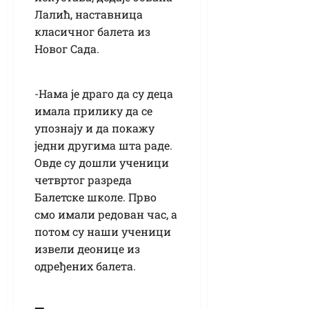
Лалић, наставница
класичног балета из
Новог Сада.
-Нама је драго да су деца
имала прилику да се
упознају и да покажу
једни другима шта раде.
Овде су дошли ученици
четвртог разреда
Балетске школе. Прво
смо имали редован час, а
потом су наши ученици
извели деонице из
одређених балета.