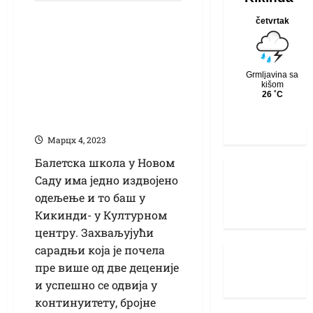
Чаробан свет
балета: Културни
центар угостио
полазнике
Балетске школе из
Новог Сада
Марцх 4, 2023
Балетска школа у Новом
Саду има једно издвојено
одељење и то баш у
Кикинди- у Културном
центру. Захваљујући
сарадњи која је почела
пре више од две деценије
и успешно се одвија у
континуитету, бројне