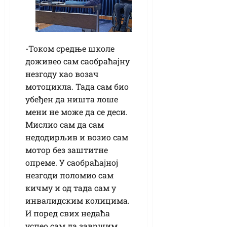
-Током средње школе
доживео сам саобраћајну
незгоду као возач
мотоцикла. Тада сам био
убеђен да ништа лоше
мени не може да се деси.
Мислио сам да сам
недодирљив и возио сам
мотор без заштитне
опреме. У саобраћајној
незгоди поломио сам
кичму и од тада сам у
инвалидским колицима.
И поред свих недаћа
успео сам да завршим