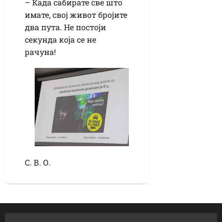
– Када сабирате све што
имате, свој живот бројите
два пута. Не постоји
секунда која се не
рачуна!
С. В. О.