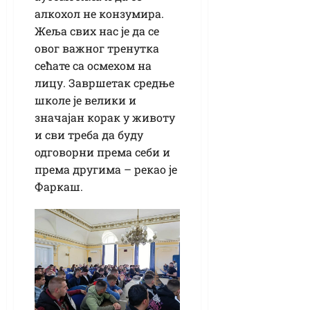
алкохол не конзумира.
Жеља свих нас је да се
овог важног тренутка
сећате са осмехом на
лицу. Завршетак средње
школе је велики и
значајан корак у животу
и сви треба да буду
одговорни према себи и
према другима – рекао је
Фаркаш.