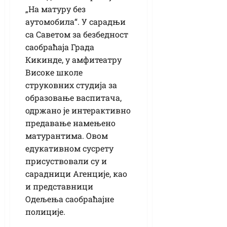
„На матуру без
аутомобила“. У сарадњи
са Саветом за безбедност
саобраћаја Града
Кикинде, у амфитеатру
Високе школе
струковних студија за
образовање васпитача,
одржано је интерактивно
предавање намењено
матурантима. Овом
едукативном сусрету
присуствовали су и
сарадници Агенције, као
и представници
Одељења саобраћајне
полиције.