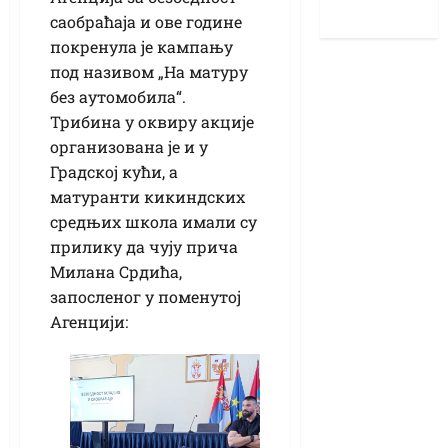
саобраћаја и ове године
покренула је кампању
под називом „На матуру
без аутомобила“.
Трибина у оквиру акције
организована је и у
Градској кући, а
матуранти кикиндских
средњих школа имали су
прилику да чују прича
Милана Срдића,
запосленог у поменутој
Агенцији: