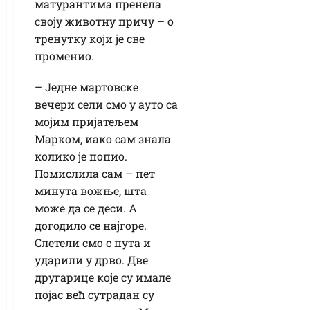
матурантима пренела
своју животну причу – о
тренутку који је све
променио.
– Једне мартовске
вечери сели смо у ауто са
мојим пријатељем
Марком, иако сам знала
колико је попио.
Помислила сам – пет
минута вожње, шта
може да се деси. А
догодило се најгоре.
Слетели смо с пута и
ударили у дрво. Две
другарице које су имале
појас већ сутрадан су