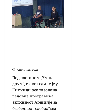
„На матуру без
аутомобила“: Када
бројиш све што
имаш, свој живот
помножи са два
Април 25, 2025
Под слоганом „Ум на
друм“, и ове године је у
Кикинди реализована
редовна програмска
активност Агенције за
безбедност саобраћаја