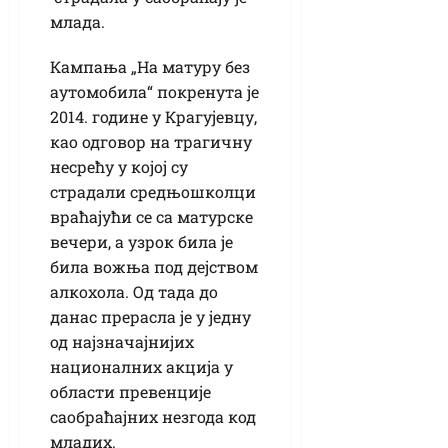
млада.
Кампања „На матуру без
аутомобила“ покренута је
2014. године у Крагујевцу,
као одговор на трагичну
несрећу у којој су
страдали средњошколци
враћајући се са матурске
вечери, а узрок била је
била вожња под дејством
алкохола. Од тада до
данас прерасла је у једну
од најзначајнијих
националних акција у
области превенције
саобраћајних незгода код
младих.