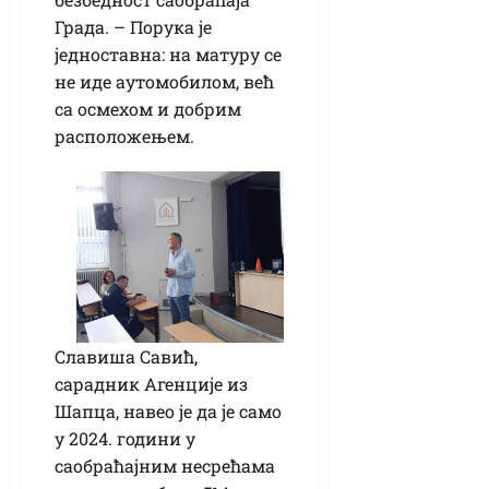
Града. – Порука је
једноставна: на матуру се
не иде аутомобилом, већ
са осмехом и добрим
расположењем.
Славиша Савић,
сарадник Агенције из
Шапца, навео је да је само
у 2024. години у
саобраћајним несрећама