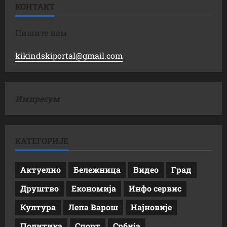
КОНТАКТ
Пишите нам
kikindskiportal@gmail.com
Импресум
КАТЕГОРИЈЕ
Актуелно
Бележница
Видео
Град
Друштво
Економија
Инфо сервис
Култура
Лепа Варош
Најновије
Политика
Спорт
Србија