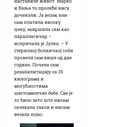
наставиле живот. Марко
и Вања то пролеће нису
дочекали. Ја јесам, али
сам платила високу
цену, завршила сам као
параплегичар –
испричала је Јулка. – У
стерилној болничкој соби
провела сам више од две
године. Почела сам
рехабилитацију са 35
килограма и
могућностима
шестомесечне бебе. Све је
то било зато што нисам
сачекала такси и нисам
везала појас.