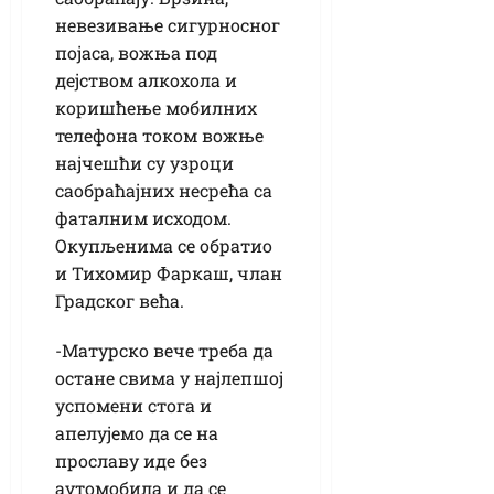
невезивање сигурносног
појаса, вожња под
дејством алкохола и
коришћење мобилних
телефона током вожње
најчешћи су узроци
саобраћајних несрећа са
фаталним исходом.
Окупљенима се обратио
и Тихомир Фаркаш, члан
Градског већа.
-Матурско вече треба да
остане свима у најлепшој
успомени стога и
апелујемо да се на
прославу иде без
аутомобила и да се