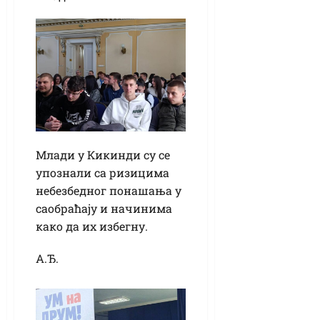
Млади у Кикинди су се
упознали са ризицима
небезбедног понашања у
саобраћају и начинима
како да их избегну.
А.Ђ.