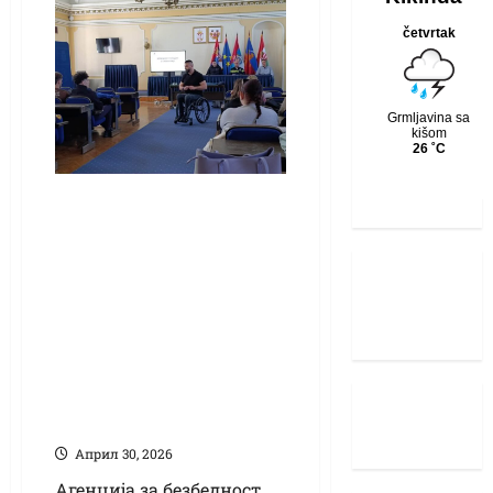
Кампања „На
матуру без
аутомобила“:
Поражавајућа
статистка, прошле
године погинуло
102 младих у
саобраћајкама
Април 30, 2026
Агенција за безбедност