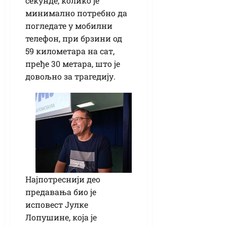
секунде, колико је
минимално потребно да
погледате у мобилни
телефон, при брзини од
59 километара на сат,
пређе 30 метара, што је
довољно за трагедију.
Најпотреснији део
предавања био је
исповест Јулке
Лопушине, која је