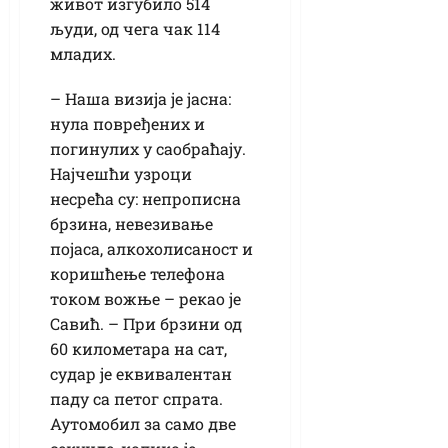
живот изгубило 514
људи, од чега чак 114
младих.
– Наша визија је јасна:
нула повређених и
погинулих у саобраћају.
Најчешћи узроци
несрећа су: непрописна
брзина, невезивање
појаса, алкохолисаност и
коришћење телефона
током вожње – рекао је
Савић. – При брзини од
60 километара на сат,
судар је еквивалентан
паду са петог спрата.
Аутомобил за само две