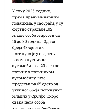
У току 2025. године,
према прелиминарним
подацима, у саобраћају су
смртно страдале 102
младе особе старости од
15 до 30 година. Од тог
броја 43-оје њих
погинуло је у својству
возача путничког
аутомобила, а 23-оје као
путник у путничком
аутомобилу, што
представља 65 одсто од
укупног броја погинулих
младих у Србији. Скоро
свака пета особа
страдала у саобраћају је