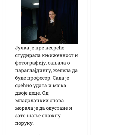
Јулка је пре несреће
студирала књижевност и
фотографију, сањала о
параглајдингу, желела да
буде професор. Сада је
срећно удата и мајка
двоје деце. Од
младалачких снова
морала је да одустане и
зато шаље снажну
поруку.