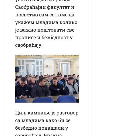
Саобраћајни факултет и
посветио сам се томе да
укажем младима колико
је важно поштовати све
прописе и безбедност у
саобраћају.
Циљ кампање је разговор
са младима како би се
безбедно понашали у
саобраћају. Брзина,