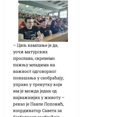
– Циљ кампање је да,
уочи матурских
прослава, скренемо
пажњу младима на
важност одговорног
понашања у саобраћају,
управо у тренутку који
им је можда један од
најважнијих у животу –
рекао је Павле Поповић,
координатор Савета за
безбедност саобраћаја