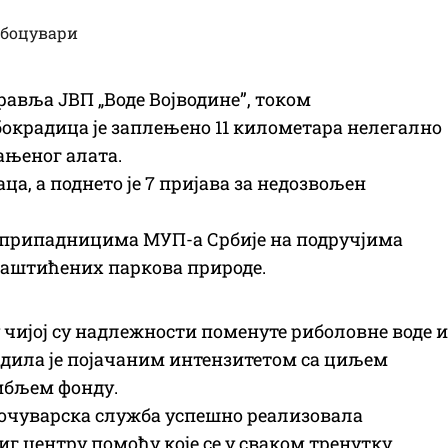
авља ЈВП „Воде Војводине”, током
окрадица је заплењено 11 километара нелегално
ањеног алата.
ца, а поднето је 7 пријава за недозвољен
а припадницима МУП-а Србије на подручјима
заштићених паркова природе.
у чијој су надлежности поменуте риболовне воде и
дила је појачаним интензитетом са циљем
ибљем фонду.
 Рибочуварска служба успешно реализовала
г центру помоћу које се у сваком тренутку