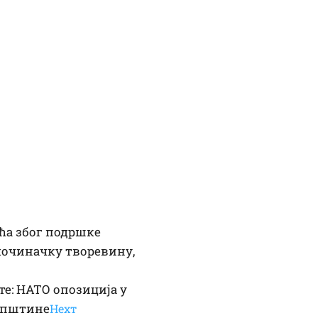
ћа због подршке
лочиначку творевину,
те: НАТО опозиција у
купштине
Неxт