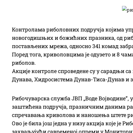
Контролама риболовних подручја којима упр
новогодишњих и божићних празника, од риб
постављених мрежа, односно 341 комад забр
Поред тога, криволовцима је одузето и 8 чама
риболов.
Акције контроле спроведене су у сарадњи с
Дунава, Хидросистема Дунав-Тиса-Дунав и 
Рибочуварска служба ЈВП „Воде Војводине”, 
заштићена подручја, празничним данима ра
спречавања криволова и наношења штете р
Ово је била још једна у низу акција које је
захваљујући савременој опреми у Мониторни