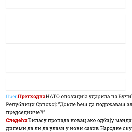
Претходна
НАТО опозиција ударила на Вучи
Прев
Републици Српској: “Докле ћеш да подржаваш з
председниче?!”
Следећи
Ђиласу пропада новац ако одбију манда
дилеми да ли да улази у нови сазив Народне с