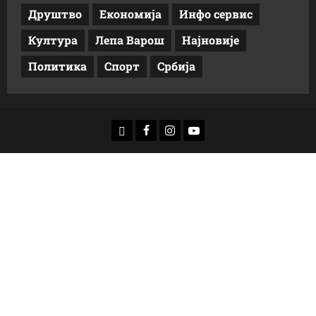
Друштво
Економија
Инфо сервис
Култура
Лепа Варош
Најновије
Политика
Спорт
Србија
доwнлоад
Фацебоок
Инстаграм
Yоутубе