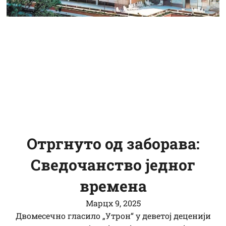
Отргнуто од заборава:
Сведочанство једног
времена
Марцх 9, 2025
Двомесечно гласило „Утрон“ у деветој деценији