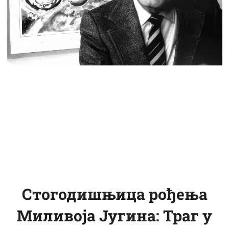
Стогодишњица рођења
Миливоја Југина: Траг у