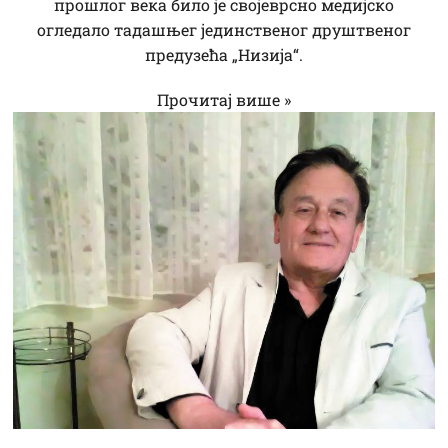
прошлог века било је својеврсно медијско
огледало тадашњег јединственог друштвеног
предузећа „Низија“.
Прочитај више »