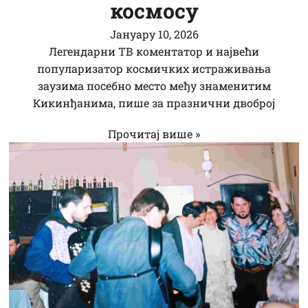
космосу
Јануарy 10, 2026
Легендарни ТВ коментатор и највећи
популаризатор космичких истраживања
заузима посебно место међу знаменитим
Кикинђанима, пише за празнични двоброј
Прочитај више »