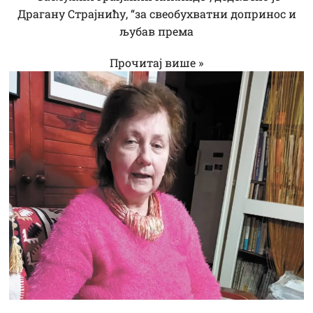
Драгану Страјнићу, “за свеобухватни допринос и
љубав према
Прочитај више »