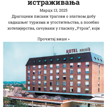
истраживања
Марцх 13, 2025
Драгоцени писани трагови о златном добу
овдашњег туризма и угоститељства, а посебно
хотелијерства, сачувани у гласилу „Утрон“, који
Прочитај више »