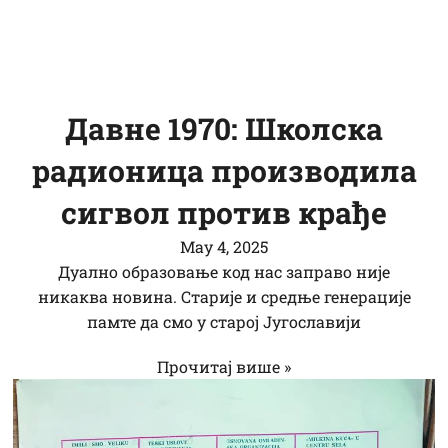
Давне 1970: Школска
радионица производила
сигвол против крађе
Маy 4, 2025
Дуално образовање код нас заправо није
никаква новина. Старије и средње генерације
памте да смо у старој Југославији
Прочитај више »