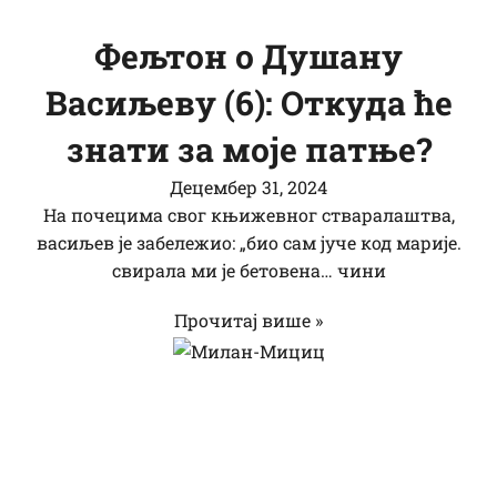
Фељтон о Душану
Васиљеву (6): Откуда ће
знати за моје патње?
Децембер 31, 2024
На почецима свог књижевног стваралаштва,
васиљев је забележио: „био сам јуче код марије.
свирала ми је бетовена… чини
Прочитај више »