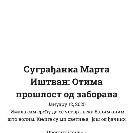
Суграђанка Марта
Иштван: Отима
прошлост од заборава
Јануарy 12, 2025
-Имала сам срећу да се четврт века бавим оним
што волим. Књиге су ми светиња, још од ђачких
Прочитај више »