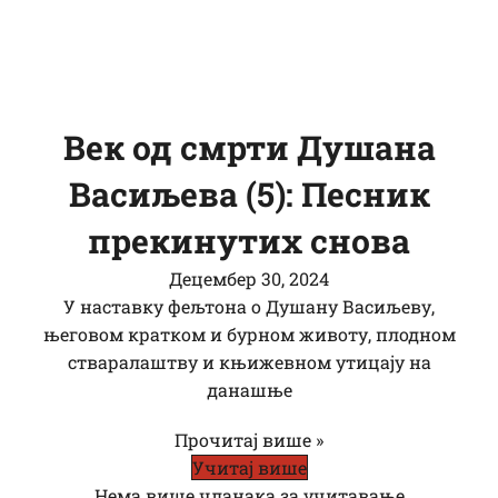
Век од смрти Душана
Васиљева (5): Песник
прекинутих снова
Децембер 30, 2024
У наставку фељтона о Душану Васиљеву,
његовом кратком и бурном животу, плодном
стваралаштву и књижевном утицају на
данашње
Прочитај више »
Учитај више
Нема више чланака за учитавање