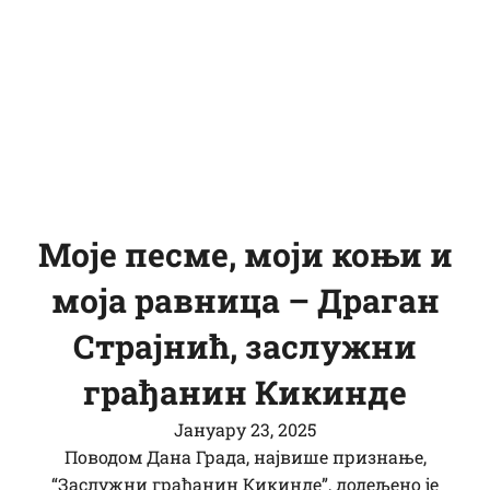
Моје песме, моји коњи и
моја равница – Драган
Страјнић, заслужни
грађанин Кикинде
Јануарy 23, 2025
Поводом Дана Града, највише признање,
“Заслужни грађанин Кикинде”, додељено је