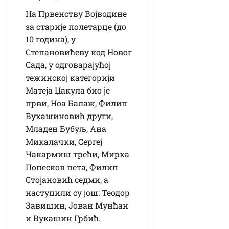
На Првенству Војводине
за старије полетарце (до
10 година), у
Степановићеву код Новог
Сада, у одговарајућој
тежинској категорији
Матеја Џакула био је
први, Ноа Балаж, Филип
Вукашиновић други,
Младен Бубуљ, Ана
Микалачки, Сергеј
Чакармиш трећи, Мирка
Попесков пета, Филип
Стојановић седми, а
наступили су још: Теодор
Завишин, Јован Мунћан
и Вукашин Грбић.