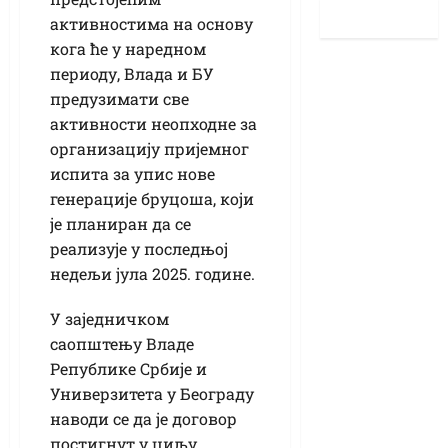
активностима на основу
кога ће у наредном
периоду, Влада и БУ
предузимати све
активности неопходне за
организацију пријемног
испита за упис нове
генерације бруцоша, који
је планиран да се
реализује у последњој
недељи јула 2025. године.
У заједничком
саопштењу Владе
Републике Србије и
Универзитета у Београду
наводи се да је договор
постигнут у циљу