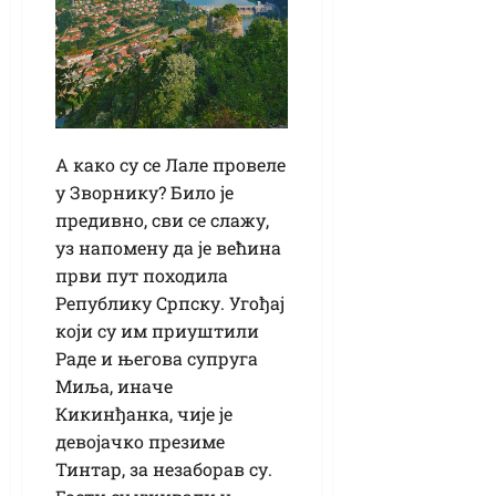
А како су се Лале провеле
у Зворнику? Било је
предивно, сви се слажу,
уз напомену да је већина
први пут походила
Републику Српску. Угођај
који су им приуштили
Раде и његова супруга
Миља, иначе
Кикинђанка, чије је
девојачко презиме
Тинтар, за незаборав су.