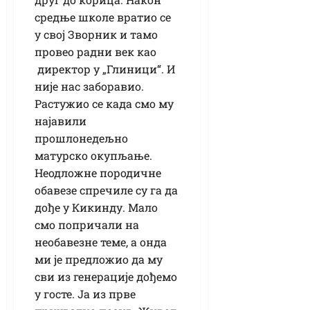
средње школе вратио се
у свој Зворник и тамо
провео радни век као
директор у „Глиници“. И
није нас заборавио.
Растужио се када смо му
најавили
прошлонедељно
матурско окупљање.
Неодложне породичне
обавезе спречиле су га да
дође у Кикинду. Мало
смо попричали на
необавезне теме, а онда
ми је предложио да му
сви из генерације дођемо
у госте. Ја из прве