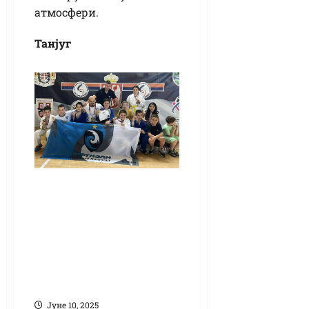
атмосфери.
Танјуг
Џудо: Млади
Партизани на
Првенству
Војводине и у
Северној
Македонији
Јуне 10, 2025