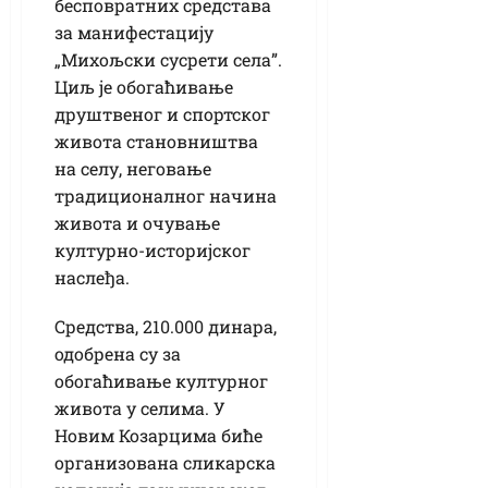
бесповратних средстава
за манифестацију
„Михољски сусрети села”.
Циљ је обогаћивање
друштвеног и спортског
живота становништва
на селу, неговање
традиционалног начина
живота и очување
културно-историјског
наслеђа.
Средства, 210.000 динара,
одобрена су за
обогаћивање културног
живота у селима. У
Новим Козарцима биће
организована сликарска