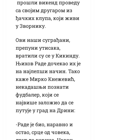
прошли викенд проведу
са својим другаром из
ђачких клупа, који живи
у Зворнику.
Ови наши суграђани,
препуни утисака,
вратили су се у Кикинду.
Њихов Раде дочекао их је
на најлепши начин. Тако
каже Мирко Кнежевић,
некадашњи познати
фудбалер, који се
највише заложио да се
путује у град на Дрини:
-Раде је био, наравно и
остао, срце од човека,
друг до корица. Након