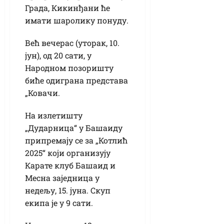
Града, Кикинђани ће
имати шаролику понуду.
Већ вечерас (уторак, 10.
јун), од 20 сати, у
Народном позоришту
биће одиграна представа
„Ковачи.
На излетишту
„Дударница“ у Башаиду
припремају се за „Котлић
2025“ који организују
Карате клуб Башаид и
Месна заједница у
недељу, 15. јуна. Скуп
екипа је у 9 сати.