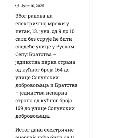
Јуне 10, 2025
Због радова на
електричној мрежи у
петак, 13. јуна, од 9 до 10
сати без струје ће бити
следеће улице у Руском
Селу: Братства –
јединства парна страна
од кућног броја 164 до
улице Солунских
добровољаца и Братства
– јединства непарна
страна од кућног броја
169 до улице Солунских
добровољаца.
Истог дана електричне
енергије неће бити од 11