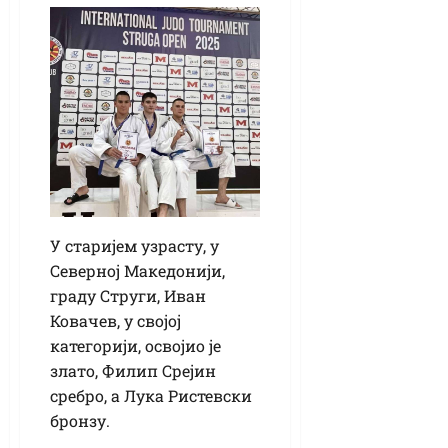
У старијем узрасту, у
Северној Македонији,
граду Струги, Иван
Ковачев, у својој
категорији, освојио је
злато, Филип Срејин
сребро, а Лука Ристевски
бронзу.