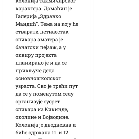
колонија такмичарског
карактера. Домаћин је
Галерија „Здравко
Мандић“. Тема на коју ће
стварати петнаестак
сликара аматера је
банатски пејзаж, а у
оквиру пројекта
планирано је и да се
прикључе деца
основношколског
узраста. Ово је трећи пут
да се у поменутом селу
организује сусрет
сликара из Кикинде,
околине и Војводине.
Колонија је дводневна и
биће одржана 11. и 12.