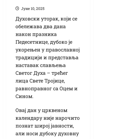
Јуне 10, 2025
Духовски уторак, који се
обележава два дана
након празника
Педесетнице, дубоко је
укорењен у православној
традицији и представља
наставак слављења
Светог Духа – трећег
лица Свете Тројице,
равноправног са Оцем и
Сином.
Овај дан у црквеном
календару није нарочито
познат широј јавности,
али носи дубоку духовну