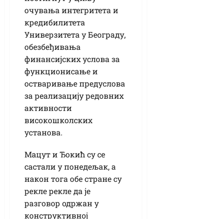
очувања интегритета и
кредибилитета
Универзитета у Београду,
обезбеђивања
финансијских услова за
функционисање и
остваривање предуслова
за реализацију редовних
активности
високошколских
установа.
Мацут и Ђокић су се
састали у понедељак, а
након тога обе стране су
рекле рекле да је
разговор одржан у
конструктивној