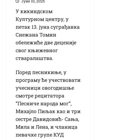
Јуне 10, 2025
У кикиндском
Културном центру, у
петак 13. јуна суграђанка
Снежана Томин
обележиће две деценије
свог књижевног
стваралаштва.
Поред песникиње, у
програму ће учествовати
учесници овогодишње
смотре рецитатора
“Песниче народа мог”,
Михајло Пиљак као и три
сестре Давидовић- Сања,
Мила и Лена, и чланица
певачке групе КУД