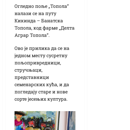
Огледно поље „Топола“
налази се на путу
Кикинда – Банатска
Топола, код фарме „Делта
Аграр Топола“.
Ово је прилика да се на
једном месту сусретну
пољопривредници,
стручњаци,
представници
семенарских кућа, и да
погледају старе и нове
сорте јесењих култура.