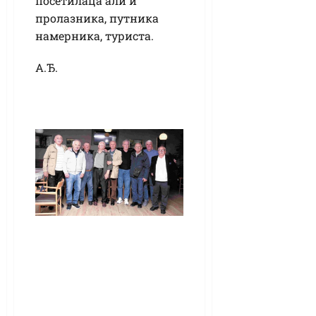
посетилаца али и
пролазника, путника
намерника, туриста.
А.Ђ.
Леп гест Радета
Савића из
Републике Српске:
Угостио своје
Кикинђане