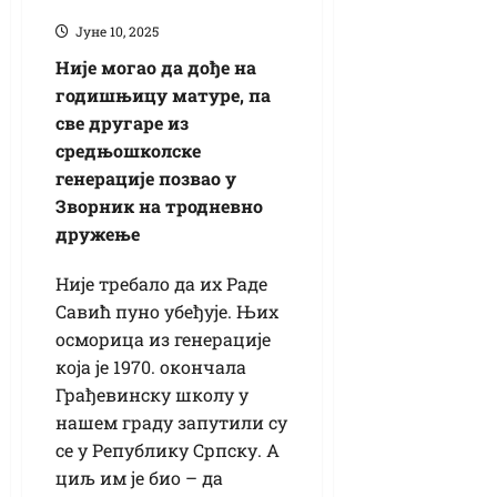
Јуне 10, 2025
Није могао да дође на
годишњицу матуре, па
све другаре из
средњошколске
генерације позвао у
Зворник на тродневно
дружење
Није требало да их Раде
Савић пуно убеђује. Њих
осморица из генерације
која је 1970. окончала
Грађевинску школу у
нашем граду запутили су
се у Републику Српску. А
циљ им је био – да