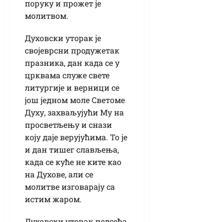
поруку и прожет је
молитвом.
Духовски уторак је
својеврсни продужетак
празника, дан када се у
црквама служе свете
литургије и верници се
још једном моле Светоме
Духу, захваљујући Му на
просветљењу и снази
коју даје верујућима. То је
и дан тишег слављења,
када се куће не ките као
на Духове, али се
молитве изговарају са
истим жаром.
Духовски уторак подсећа