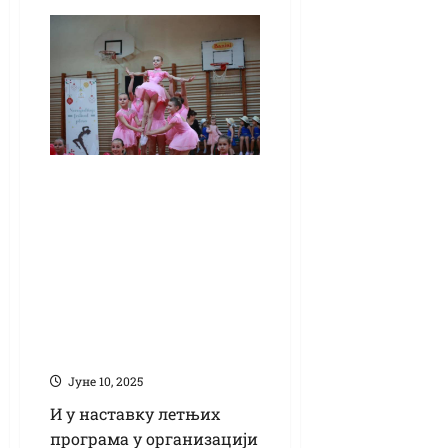
Летњи културни
догађаји до
половине јуна:
представе,
такмичење у
кувању и плесни
концерт
Јуне 10, 2025
И у наставку летњих
програма у организацији