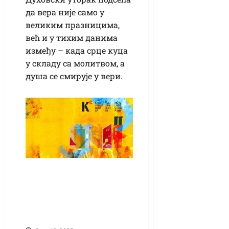
да вера није само у
великим празницима,
већ и у тихим данима
између – када срце куца
у складу са молитвом, а
душа се смирује у вери.
Песничко вече
Снежане Томин у
петак у Културном
центру