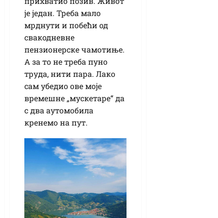
прихватио позив. Живот
је један. Треба мало
мрднути и побећи од
свакодневне
пензионерске чамотиње.
А за то не треба пуно
труда, нити пара. Лако
сам убедио ове моје
времешне „мускетаре“ да
с два аутомобила
кренемо на пут.