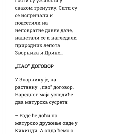
Гости су уживали у
сваком тренутку. Сити су
се испричали и
подсетили на
неповратне давне дане,
нашетали се и нагледали
природних лепота
Зворника и Дрине…
„ПАО“ ДОГОВОР
У Зворнику је, на
растанку „пао“ договор.
Наредног маја уследиће
два матурска сусрета:
– Раде ће доћи на
матурско дружење овде у
Кикинди. А онда ћемо с