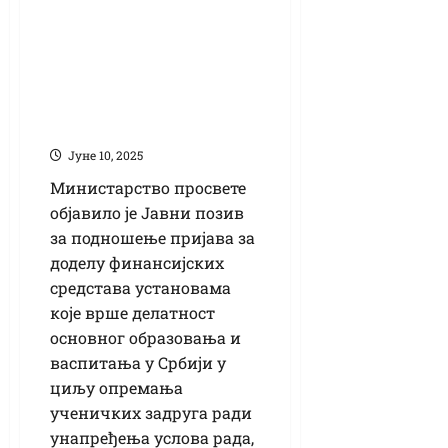
Јавни позив за
унапређење рада
ученичких задруга
– рок за пријаву је
26. јун
Јуне 10, 2025
Министарство просвете
објавило је Јавни позив
за подношење пријава за
доделу финансијских
средстава установама
које врше делатност
основног образовања и
васпитања у Србији у
циљу опремања
ученичких задруга ради
унапређења услова рада,