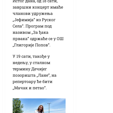
Истог дана, од 18 сати,
завршни концерт имаће
чланови удружења
„Јефимија“ из Руског
Села“. Програм под
називом „За ђака
првака“ одржаће се у ОШ
„Глигорије Попов“.
У 19 сати, такође у
недељу, у сталном
термину Дечијег
позоришта „Лане“, на
репертоару ће бити
„Мачак и петао“.