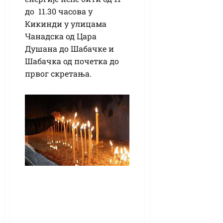
до 11.30 часова у
Кикинди у улицама
Чанадска од Цара
Душана до Шабачке и
Шабачка од почетка до
првог скретања.
Православни
верници
обележавају
Духовски уторак