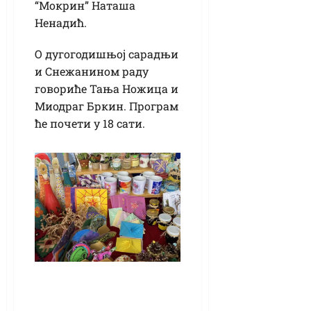
“Мокрин” Наташа
Ненадић.
О дугогодишњој сарадњи
и Снежанином раду
говориће Тања Ножица и
Миодраг Бркин. Програм
ће почети у 18 сати.
Министарство
просвете објавило