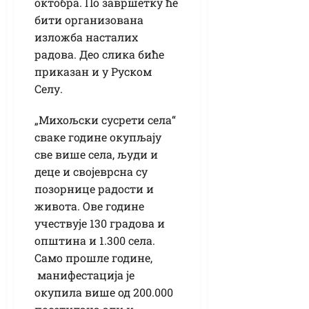
октобра. По завршетку ће
бити организована
изложба насталих
радова. Део слика биће
приказан и у Руском
Селу.
„Михољски сусрети села“
сваке године окупљају
све више села, људи и
деце и својеврсна су
позорнице радости и
живота. Ове године
учествује 130 градова и
општина и 1.300 села.
Само прошле године,
манифестација је
окупила више од 200.000