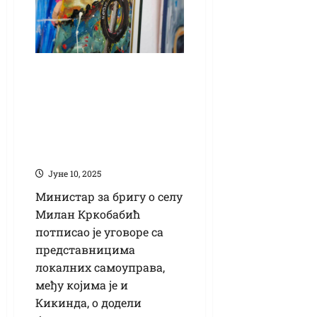
Потписан уговор за
„Михољске сусрете
села”: У Новим
Козарцима
сликарска колонија
Јуне 10, 2025
Министар за бригу о селу
Милан Кркобабић
потписао је уговоре са
представницима
локалних самоуправа,
међу којима је и
Кикинда, о додели