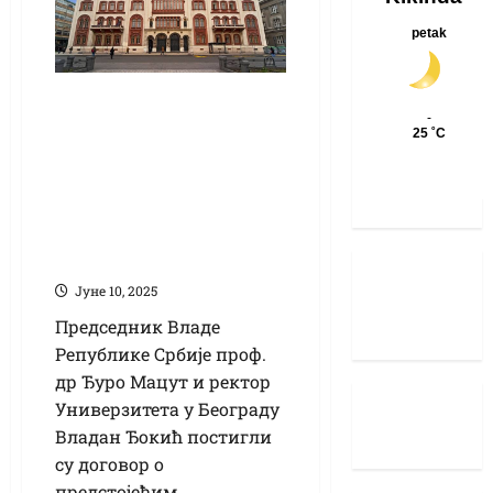
Мацут и ректор
Ђокић постигли
договор, пријемни
планиран за
последњу недељу
јула
Јуне 10, 2025
Председник Владе
Републике Србије проф.
др Ђуро Мацут и ректор
Универзитета у Београду
Владан Ђокић постигли
су договор о
предстојећим