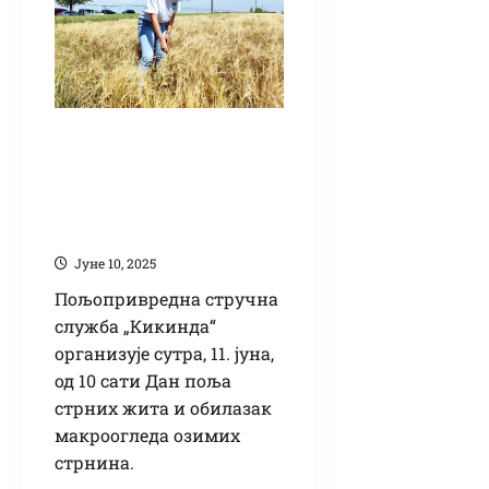
Дан поља стрних
жита сутра, 11. јуна,
на огледном пољу
„Топола“
Јуне 10, 2025
Пољопривредна стручна
служба „Кикинда“
организује сутра, 11. јуна,
од 10 сати Дан поља
стрних жита и обилазак
макроогледа озимих
стрнина.