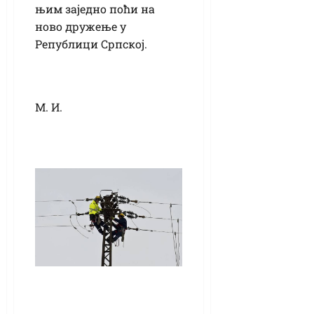
њим заједно поћи на
ново дружење у
Републици Српској.
М. И.
Искључење струје
у петак, 13. јуна