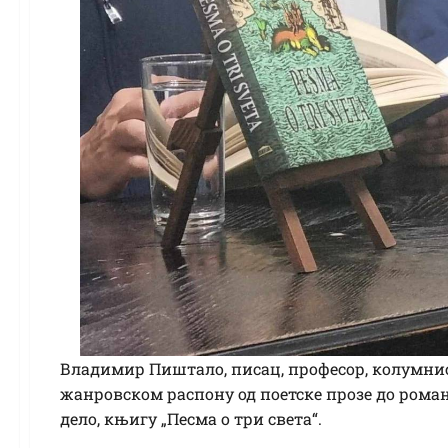
Владимир Пиштало, писац, професор, колумниста
жанровском распону од поетске прозе до романа
дело, књигу „Песма о три света“.