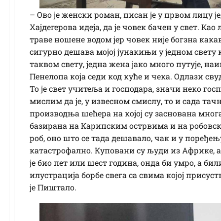
– Ово је женски роман, писан је у првом лицу јед
Хајдегерова идеја, да је човек бачен у свет. Као
траве ношене водом јер човек није богзна какав 
сигурно дешава мојој јунакињи у једном свету који
таквом свету, једна жена јако много путује, наи
Пенелопа која седи код куће и чека. Одлази св
То је свет учитеља и господара, значи неко гос
мислим да је, у извесном смислу, то и сада тач
производња шећера на којој су заснована многа
базирана на Карипским острвима и на робовско
роб, оно што се тада дешавало, чак и у поређе
катастрофално. Куповани су људи из Африке, а 
је био пет или шест година, онда би умро, а бил
илустрација борбе свега са свима којој присус
је Пиштало.