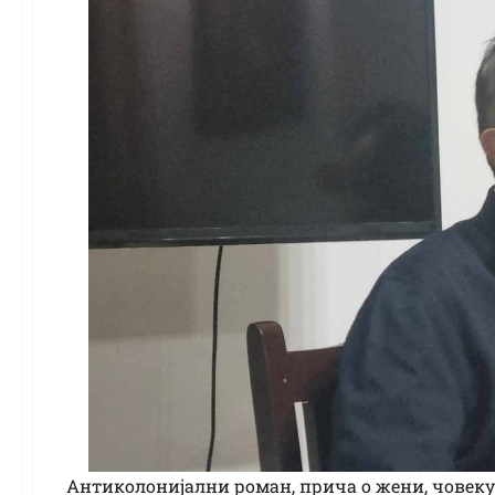
Антиколонијални роман, прича о жени, човеку 