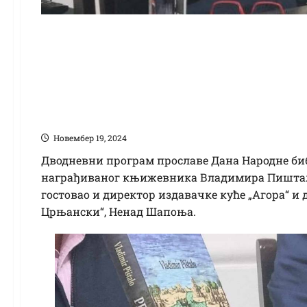
Дан Народне библио
Пиштало представио 
антиколонијални р
Новембер 19, 2024
Дводневни програм прославе Дана Народне биб
награђиваног књижевника Владимира Пиштала,
гостовао и директор издавачке куће „Агора“ и
Црњански“, Ненад Шапоња.