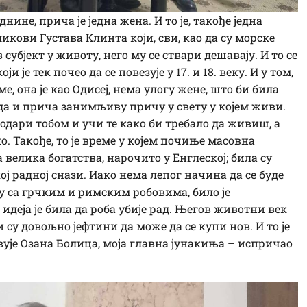
нине, прича је једна жена. И то је, такође једна
 ликови Густава Клинта који, сви, као да су морске
субјект у животу, него му се ствари дешавају. И то се
 је тек почео да се повезује у 17. и 18. веку. И у том,
ме, она је као Одисеј, нема улогу жене, што би била
уда и прича занимљиву причу у свету у којем живи.
подари тобом и учи те како би требало да живиш, а
но. Такође, то је време у којем почиње масовна
 велика богатства, нарочито у Енглеској; била су
ј радној снази. Иако нема лепог начина да се буде
њу са грчким и римским робовима, било је
идеја је била да роба убије рад. Његов животни век
и су довољно јефтини да може да се купи нов. И то је
твује Озана Болица, моја главна јунакиња – испричао