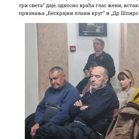
три света“ даје, односно враћа глас жени, иста
признања „Бескрајни плави круг“ и „Др Шпиро