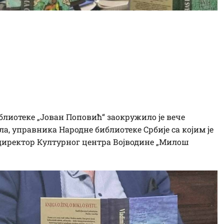
теке: Владимир
свој најновији,
оман
лиотеке „Јован Поповић“ заокружило је вече
 управника Народне библиотеке Србије са којим је
 директор Културног центра Војводине „Милош