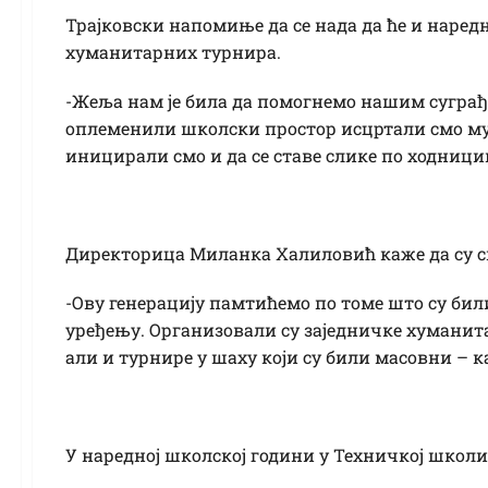
Трајковски напомиње да се нада да ће и наред
хуманитарних турнира.
-Жеља нам је била да помогнемо нашим суграђа
оплеменили школски простор исцртали смо мур
иницирали смо и да се ставе слике по ходницим
Директорица Миланка Халиловић каже да су св
-Ову генерацију памтићемо по томе што су би
уређењу. Организовали су заједничке хуманит
али и турнире у шаху који су били масовни – 
У наредној школској години у Техничкој школи