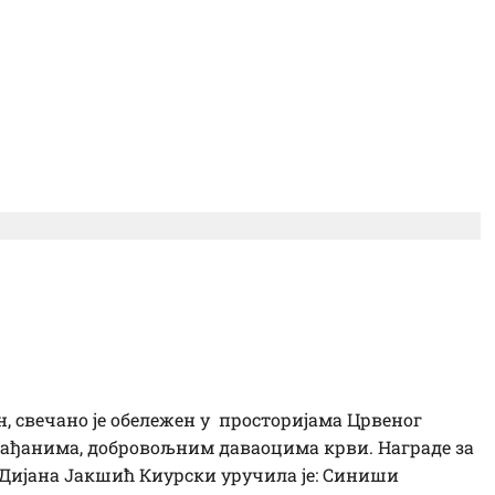
ољних давалаца крви:
ијим суграђанима
н, свечано је обележен у просторијама Црвеног
рађанима, добровољним даваоцима крви. Награде за
 Дијана Јакшић Киурски уручила је: Синиши