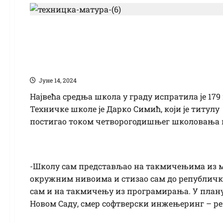
Насмејани и весели
школе славе матуру
Јуне 14, 2024
Највећа средња школа у граду испратила је 17
Техничке школе је Дарко Симић, који је титулу
постигао током четворогодишњег школовања н
-Школу сам представљао на такмичењима из м
окружним нивоима и стизао сам до републичк
сам и на такмичењу из програмирања. У плану
Новом Саду, смер софтверски инжењеринг – ре