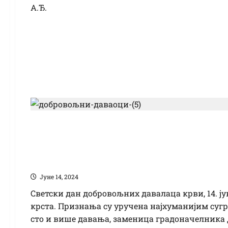
А.Ђ.
Светски дан добров
Признања најхуман
Јуне 14, 2024
Светски дан добровољних давалаца крви, 14. ју
крста. Признања су уручена најхуманијим суг
сто и више давања, заменица градоначелника