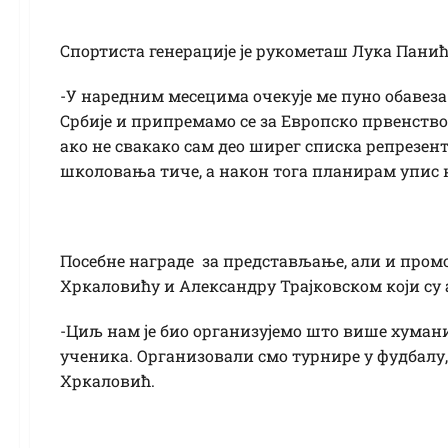
Спортиста генерације је рукометаш Лука Панић
-У наредним месецима очекује ме пуно обавеза 
Србије и припремамо се за Европско првенство
ако не свакако сам део ширег списка репрезент
школовања тиче, а након тога планирам упис н
Посебне награде за представљање, али и пром
Хркаловићу и Александру Трајковском који су 
-Циљ нам је био организујемо што више хуман
ученика. Организовали смо турнире у фудбалу,
Хркаловић.