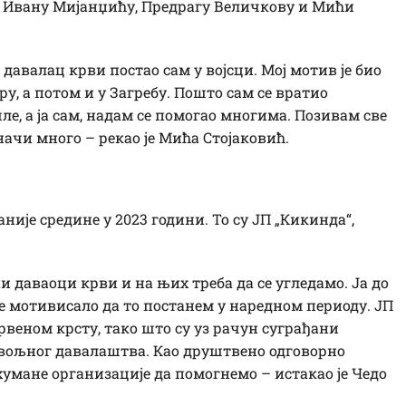
, Ивану Мијанџићу, Предрагу Величкову и Мићи
давалац крви постао сам у војсци. Мој мотив је био
у, а потом и у Загребу. Пошто сам се вратио
ле, а ја сам, надам се помогао многима. Позивам све
начи много – рекао је Мића Стојаковић.
није средине у 2023 години. То су ЈП „Кикинда“,
 даваоци крви и на њих треба да се угледамо. Ја до
је мотивисало да то постанем у наредном периоду. ЈП
рвеном крсту, тако што су уз рачун суграђани
овољног давалаштва. Као друштвено одговорно
хумане организације да помогнемо – истакао је Чедо