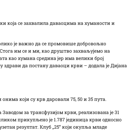
и која се захвалила даваоцима на хуманости и
колико је важно да се промовише добровољно
Стога им се и ми, као друштво захваљујемо на
ата као хумана средина јер има велики број
су здрави да постану даваоци крви – додала је Дијана
нима који су крв даровали 75, 50 и 35 пута.
а Заводом за трансфузијом крви, реализована је 31
ликом прикупљено је 1.787 јединица крви односно
зузетан резултат. Клуб „25“ који окупља младе