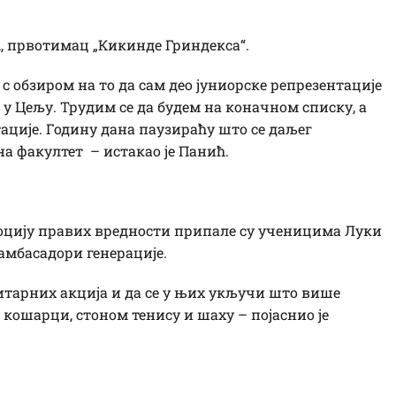
, првотимац „Кикинде Гриндекса“.
с обзиром на то да сам део јуниорске репрезентације
 у Цељу. Трудим се да будем на коначном списку, а
ације. Годину дана паузираћу што се даљег
а факултет – истакао је Панић.
оцију правих вредности припале су ученицима Луки
амбасадори генерације.
итарних акција и да се у њих укључи што више
 кошарци, стоном тенису и шаху – појаснио је