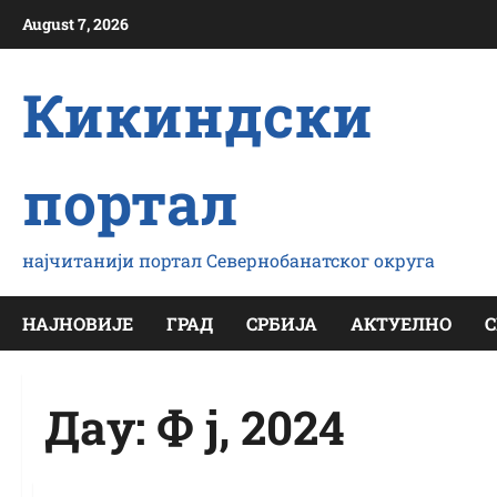
Скип
August 7, 2026
то
цонтент
Кикиндски
портал
најчитанији портал Севернобанатског округа
НАЈНОВИЈЕ
ГРАД
СРБИЈА
АКТУЕЛНО
С
Даy:
Ф ј, 2024