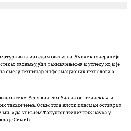
: Ученици Техничке
9 матураната из седам одељења. Ученик генерације
 стекао захваљујући такмичењима и успеху који је
а смеру техничар информационих технологија.
атематике. Успешан сам био на општинским и
их такмичења. Осим тога висок пласман остварио
 ми је да упишем Факултет техничких наука у
као је Симић.