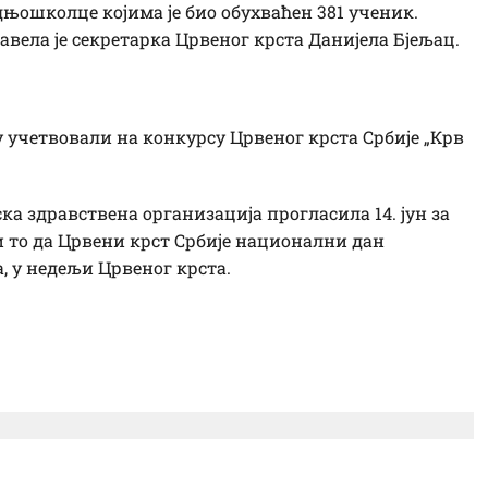
едњошколце којима је био обухваћен 381 ученик.
навела је секретарка Црвеног крста Данијела Бјељац.
 учетвовали на конкурсу Црвеног крста Србије „Крв
ска здравствена организација прогласила 14. јун за
и то да Црвени крст Србије национални дан
, у недељи Црвеног крста.
 за рад и челници