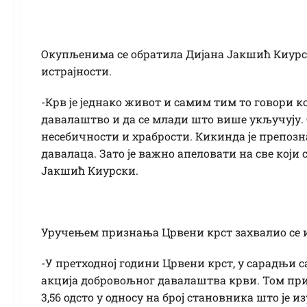
Окупљенима се обратила Дијана Јакшић Киурск
истрајности.
-Крв је једнако живот и самим тим то говори 
давалаштво и да се млади што више укључују. 
несебичности и храбрости. Кикинда је препозн
давалаца. Зато је важно апеловати на све који 
Јакшић Киурски.
Уручењем признања Црвени крст захвалио се и о
-У претходној години Црвени крст, у сарадњи с
акција добровољног давалаштва крви. Том при
3,56 одсто у односу на број становника што је и