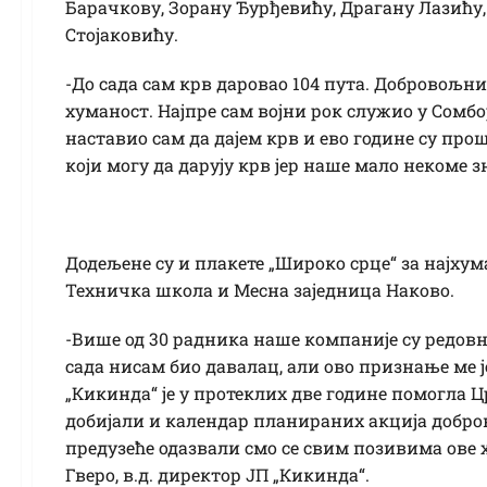
Барачкову, Зорану Ђурђевићу, Драгану Лазићу
Стојаковићу.
-До сада сам крв даровао 104 пута. Добровољни 
хуманост. Најпре сам војни рок служио у Сомбор
наставио сам да дајем крв и ево године су прош
који могу да дарују крв јер наше мало некоме з
Додељене су и плакете „Широко срце“ за најхума
Техничка школа и Месна заједница Наково.
-Више од 30 радника наше компаније су редовни
сада нисам био давалац, али ово признање ме 
„Кикинда“ је у протеклих две године помогла Ц
добијали и календар планираних акција добр
предузеће одазвали смо се свим позивима ове 
Гверо, в.д. директор ЈП „Кикинда“.