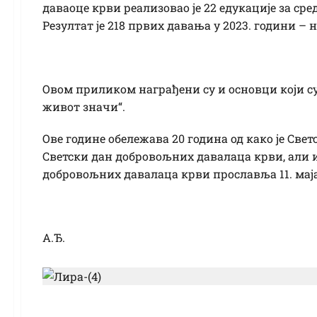
даваоце крви реализовао је 22 едукације за ср
Резултат је 218 првих давања у 2023. години – 
Овом приликом награђени су и основци који су
живот значи“.
Ове године обележава 20 година од како је Свет
Светски дан добровољних давалаца крви, али 
добровољних давалаца крви прославља 11. маја
А.Ђ.
Помоћница министра