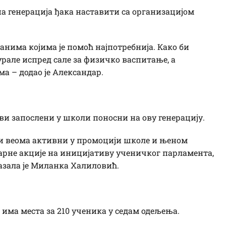
на генерација ђака наставити са организацијом
нима којима је помоћ најпотребнија. Како би
але испред сале за физичко васпитање, а
а – додао је Александар.
и запослени у школи поносни на ову генерацију.
ли веома активни у промоцији школе и њеном
арне акције на иницијативу ученичког парламента,
казала је Миланка Халиловић.
 има места за 210 ученика у седам одељења.