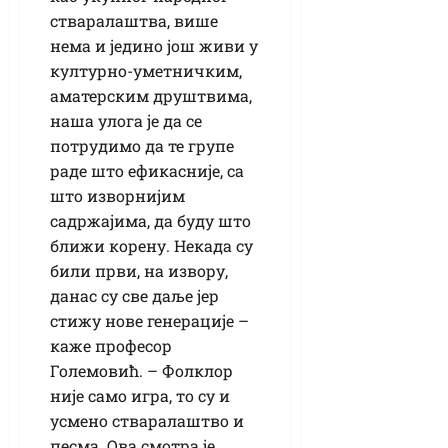
стваралаштва, више
нема и једино још живи у
културно-уметничким,
аматерским друштвима,
наша улога је да се
потрудимо да те групе
раде што ефикасније, са
што изворнијим
садржајима, да буду што
ближи корену. Некада су
били први, на извору,
данас су све даље јер
стижу нове генерације –
каже професор
Големовић. – Фолклор
није само игра, то су и
усмено стваралаштво и
песма. Ова смотра је