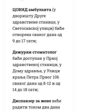
ЦОВИД амбуланта
(у
дворишту Друге
здравствене станице, у
Светосавској улици) биће
отворена сваког дана од
9 до 17 сати;
Дежурни стоматолог
биће доступан у Првој
здравственој станици, у
Дому здравља, у Улици
краља Петра Првог 106
сваког дана од 8-12 и од
14 до 18 сати;
Диспанзер за жене
неће
радити током два дана