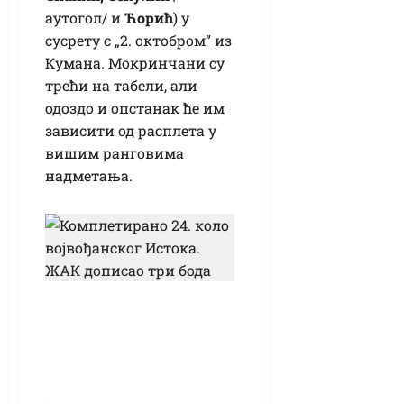
аутогол/ и
Ћорић
) у
сусрету с „2. октобром” из
Кумана. Мокринчани су
трећи на табели, али
одоздо и опстанак ће им
зависити од расплета у
вишим ранговима
надметања.
Комплетирано 24.
коло војвођанског
„Истока”: ЖАК
дописао три бода