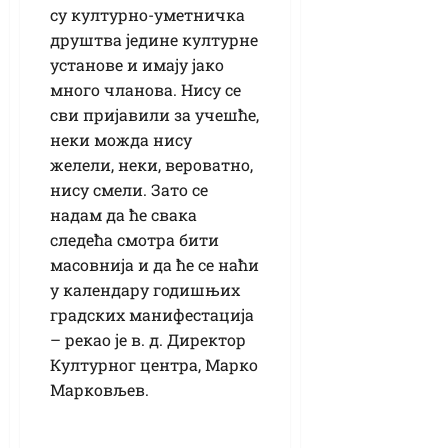
су културно-уметничка
друштва једине културне
установе и имају јако
много чланова. Нису се
сви пријавили за учешће,
неки можда нису
желели, неки, вероватно,
нису смели. Зато се
надам да ће свака
следећа смотра бити
масовнија и да ће се наћи
у календару годишњих
градских манифестација
– рекао је в. д. Директор
Културног центра, Марко
Марковљев.