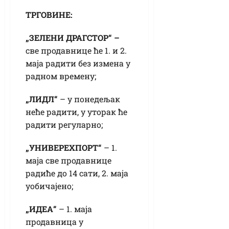
ТРГОВИНЕ:
„ЗЕЛЕНИ ДРАГСТОР“ –
све продавнице ће 1. и 2.
маја радити без измена у
радном времену;
„ЛИДЛ“
– у понедељак
неће радити, у уторак ће
радити регуларно;
„УНИВЕРЕXПОРТ“
– 1.
маја све продавнице
радиће до 14 сати, 2. маја
уобичајено;
„ИДЕА“
– 1. маја
продавница у