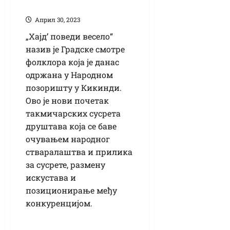
смотра фолклора
Април 30, 2023
„Хајд’ поведи весело“
назив је Градске смотре
фолклора која је данас
одржана у Народном
позоришту у Кикинди.
Ово је нови почетак
такмичарских сусрета
друштава која се баве
очувањем народног
стваралаштва и прилика
за сусрете, размену
искустава и
позиционирање међу
конкуренцијом.