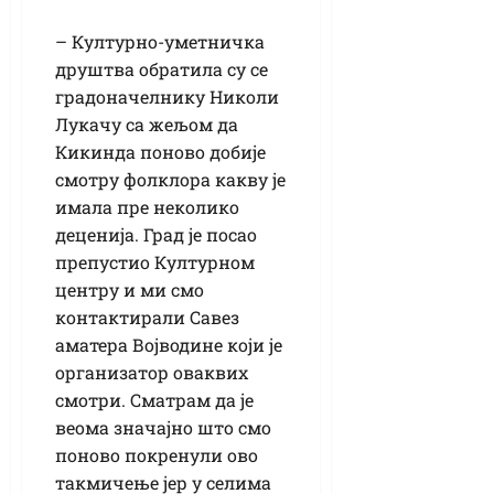
– Културно-уметничка
друштва обратила су се
градоначелнику Николи
Лукачу са жељом да
Кикинда поново добије
смотру фолклора какву је
имала пре неколико
деценија. Град је посао
препустио Културном
центру и ми смо
контактирали Савез
аматера Војводине који је
организатор оваквих
смотри. Сматрам да је
веома значајно што смо
поново покренули ово
такмичење јер у селима