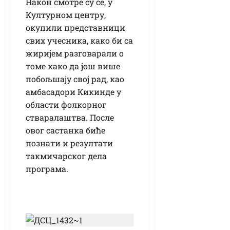
Након смотре су се, у
Културном центру,
окупили представници
свих учесника, како би са
жиријем разговарали о
томе како да још више
побољшају свој рад, као
амбасадори Кикинде у
области фолкорног
стваралаштва. После
овог састанка биће
познати и резултати
такмичарског дела
програма.