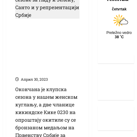
Бронзани крај
клупске сезоне за
Наду и Јелену,
Санто и у
репрезентацији
Србије
Април 30, 2023
Окончана је клупска
сезона у нашем женском
куглању, а две чланице
кикиндске Кике 0230 на
опроштају окитиле су се
бронзаном медаљом на
Првенству Србије за