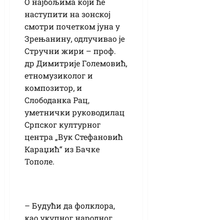
О најбољима који ће
наступити на зонској
смотри почетком јуна у
Зрењанину, одлучивао је
Стручни жири – проф.
др Димитрије Големовић,
етномузиколог и
композитор, и
Слободанка Рац,
уметнички руководилац
Српског културног
центра „Вук Стефановић
Караџић“ из Бачке
Тополе.
– Будући да фолклора,
као укупног народног