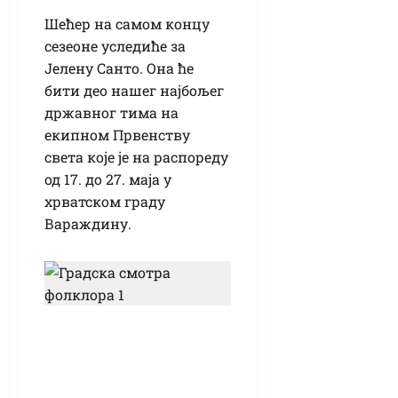
Шећер на самом концу
сезеоне уследиће за
Јелену Санто. Она ће
бити део нашег најбољег
државног тима на
екипном Првенству
света које је на распореду
од 17. до 27. маја у
хрватском граду
Вараждину.
После више
деценија,
обновљена Градска