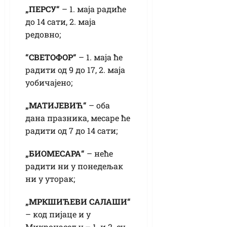
„ПЕРСУ“
– 1. маја радиће
до 14 сати, 2. маја
редовно;
“СВЕТОФОР“
– 1. маја ће
радити од 9 до 17, 2. маја
уобичајено;
„МАТИЈЕВИЋ“
– оба
дана празника, месаре ће
радити од 7 до 14 сати;
„БИОМЕСАРА“
– неће
радити ни у понедељак
ни у уторак;
„МРКШИЋЕВИ САЛАШИ“
– код пијаце и у
Микронасељу – 1. и 2. су