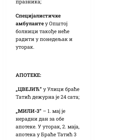
празника;
Специјалистичке
амбуланте
у Општој
болници такође неће
радити у понедељак и
уторак.
АПОТЕКЕ:
„ЦВЕЈИЋ“
у Улици браће
Татић дежурна је 24 сата;
„МИЛИ-3“
– 1. мај је
нерадни дан за обе
апотеке. У уторак, 2. маја,
апотека у Браће Татић 3