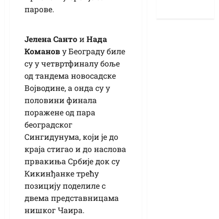
парове.
Јелена Санто
и
Нада
Команов
у Београду биле
су у четвртфиналу боље
од тандема новосадске
Војводине, а онда су у
половини финала
поражене од пара
београдског
Сингидунума, који је до
краја стигао и до наслова
првакиња Србије док су
Кикинђанке трећу
позицију поделиле с
двема представницама
нишког Чаира.