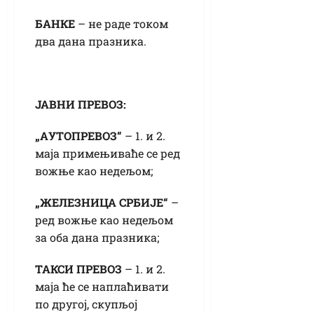
БАНКЕ
– не раде током
два дана празника.
ЈАВНИ ПРЕВОЗ:
„АУТОПРЕВОЗ“
– 1. и 2.
маја примењиваће се ред
вожње као недељом;
„ЖЕЛЕЗНИЦА СРБИЈЕ“
–
ред вожње као недељом
за оба дана празника;
ТАКСИ ПРЕВОЗ
– 1. и 2.
маја ће се наплаћивати
по другој, скупљој