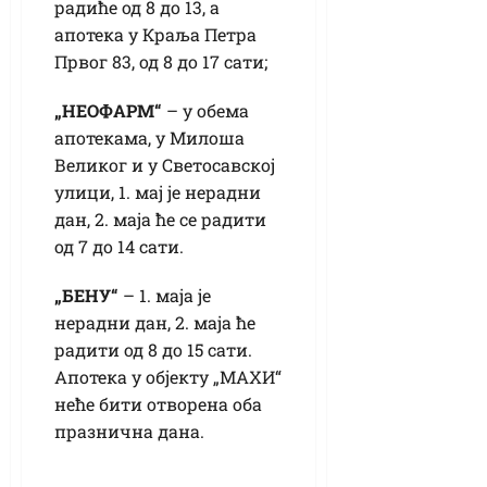
радиће од 8 до 13, а
апотека у Краља Петра
Првог 83, од 8 до 17 сати;
„НЕОФАРМ“
– у обема
апотекама, у Милоша
Великог и у Светосавској
улици, 1. мај је нерадни
дан, 2. маја ће се радити
од 7 до 14 сати.
„БЕНУ“
– 1. маја је
нерадни дан, 2. маја ће
радити од 8 до 15 сати.
Апотека у објекту „МАXИ“
неће бити отворена оба
празнична дана.