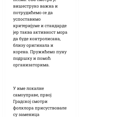
вишеструко важна и
потрудићемо се да
успоставимо
критеријуме и стандарде
јер таква активност мора
да буде контролисана,
близу оригинала и
корена. Пружићемо пуну
подршку и помоћ
организаторима.
У име локалне
самоуправе, првој
Градској смотри
фолклора присуствовале
су заменица