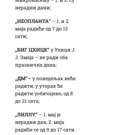
нерадни дани;
„НЕОПЛАНТА“
– 1. и 2.
маја радиће од 7 до 13
сати;
„БИГ ЦХИЦК“
у Улици Ј.
Ј. Змаја – не ради оба
празнична дана;
„ДМ“–
у понедељак неће
радити, у уторак ће
радити уобичајено, од 8
до 21 сата;
„
ЛИЛЛY“
– 1. мај је
нерадни дан, 2. маја
радиће се од 9 до 17 сати.