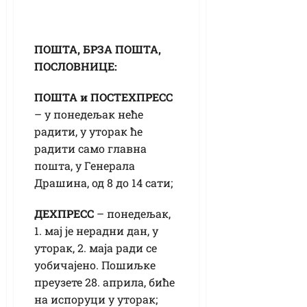
ПОШТА, БРЗА ПОШТА,
ПОСЛОВНИЦЕ:
ПОШТА и ПОСТЕXПРЕСС
– у понедељак неће
радити, у уторак ће
радити само главна
пошта, у Генерала
Драшина, од 8 до 14 сати;
ДЕXПРЕСС
– понедељак,
1. мај је нерадни дан, у
уторак, 2. маја ради се
уобичајено. Пошиљке
преузете 28. априла, биће
на испоруци у уторак;