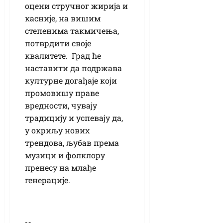
оцени стручног жирија и
касније, на вишим
степенима такмичења,
потврдити своје
квалитете. Град ће
наставити да подржава
културне догађаје који
промовишу праве
вредности, чувају
традицију и успевају да,
у окриљу нових
трендова, љубав према
музици и фолклору
пренесу на млађе
генерације.