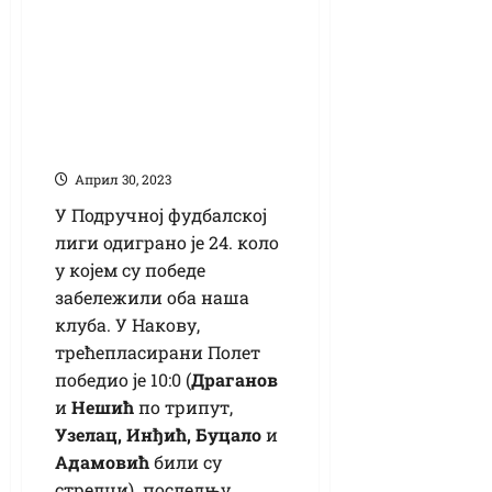
Подручна лига
„Зрењанин”:
Десетка Полета,
бараж, ипак, још
увек далеко
Април 30, 2023
У Подручној фудбалској
лиги одиграно је 24. коло
у којем су победе
забележили оба наша
клуба. У Накову,
трећепласирани Полет
победио је 10:0 (
Драганов
и
Нешић
по трипут,
Узелац, Инђић, Буцало
и
Адамовић
били су
стрелци) последњу