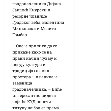
градоначелника Дијана
Јакшић Киурски и
ресорне чланице
Градског већа, Валентина
Мицковски и Мелита
Гомбар.
– Ово је прилика да се
прикаже како се на
прави начин чувају и
негују култура и
традиција са ових
простора – изјавила је
заменица
градоначелника. – Биће
интересантно видети
који ће КУД понети
титулу најбољег према