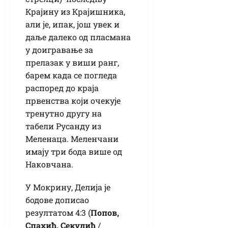
Крајину из Крајишника,
али је, ипак, још увек и
даље далеко од пласмана
у доигравање за
прелазак у виши ранг,
барем када се погледа
распоред до краја
првенства који очекује
тренутно другу на
табели Русанду из
Меленаца. Меленчани
имају три бода више од
Наковчана.
У Мокрину, Делија је
бодове дописао
резултатом 4:3 (
Попов,
Спахић, Секулић
/