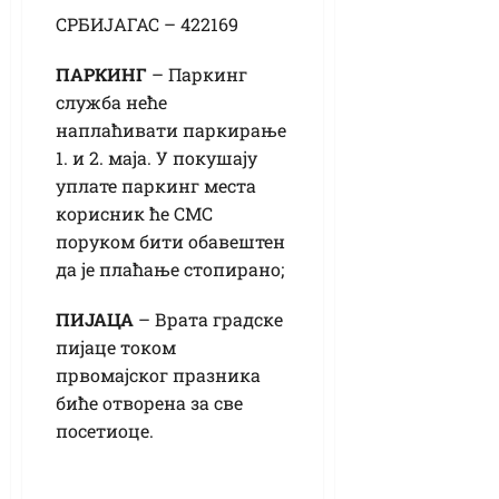
СРБИЈАГАС – 422169
ПАРКИНГ
– Паркинг
служба неће
наплаћивати паркирање
1. и 2. маја. У покушају
уплате паркинг места
корисник ће СМС
поруком бити обавештен
да је плаћање стопирано;
ПИЈАЦА
– Врата градске
пијаце током
првомајског празника
биће отворена за све
посетиоце.