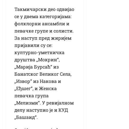
Такмичарски део одвијао
се у двема категоријама:
фолклорни ансамбли и
певачке групе и солисти.
За наступ пред жиријем
пријавили су се:
културно-уметничка
друштва „Мокрин“,
„Марија Бурсаћ“ из
Банатског Великог Села,
„Извор“ из Накова и
„Еђшег“, и Женска
певачка група
„Мелизми“. У ревијалном
делу наступио је и КУД
„Башаид“.