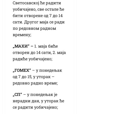
Светосавској ће радити
уобичајено, све остале ће
бити отворене од 7 до 14
сати. Другог маја се ради
по редовном радном
времену;
„
МАXИ
“ –
1. маја биће
отворен до 14 сати, 2. маја
радиће уобичајено;
„
ГОМЕX“
– у понедељак
од 7 до 15, у уторак –
редовно радно време;
„СП“
– у понедељак је
нерадни дан, у уторак ће
се радити уобичајено;