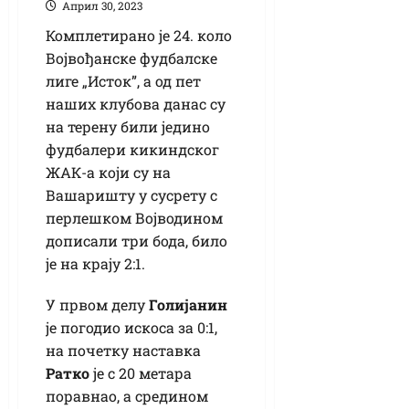
Април 30, 2023
Комплетирано је 24. коло
Војвођанске фудбалске
лиге „Исток”, а од пет
наших клубова данас су
на терену били једино
фудбалери кикиндског
ЖАК-а који су на
Вашаришту у сусрету с
перлешком Војводином
дописали три бода, било
је на крају 2:1.
У првом делу
Голијанин
је погодио искоса за 0:1,
на почетку наставка
Ратко
је с 20 метара
поравнао, а средином