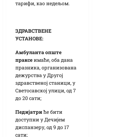
тарифи, као недељом.
ЗДРАВСТВЕНЕ
УСТАНОВЕ:
Амбуланта опште
праксе
имаће, оба дана
празника, организована
дежурства у Другој
здравственој станици, у
Светосавској улици, од 7
до 20 сати;
Педијатри
ће бити
доступни у Дечијем
диспанзеру, од 9 до 17
сати;