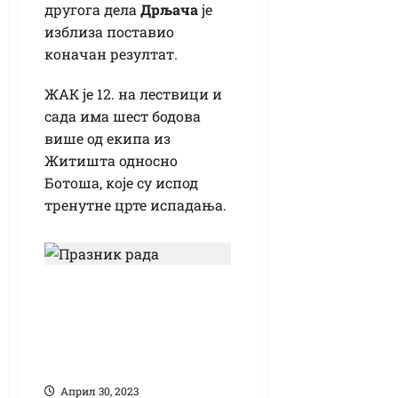
другога дела
Дрљача
је
изблиза поставио
коначан резултат.
ЖАК је 12. на лествици и
сада има шест бодова
више од екипа из
Житишта односно
Ботоша, које су испод
тренутне црте испадања.
Радна времена и
дежурства за
првомајски
празник
Април 30, 2023