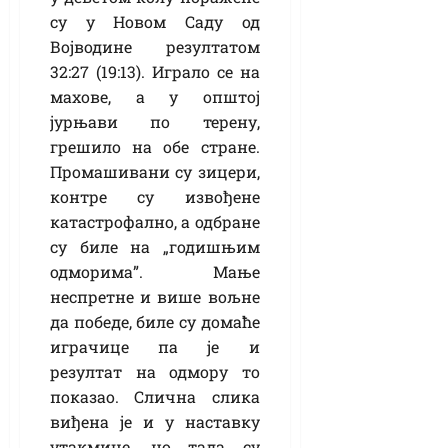
су у Новом Саду од
Војводине резултатом
32:27 (19:13). Играло се на
махове, а у општој
јурњави по терену,
грешило на обе стране.
Промашивани су зицери,
контре су извођене
катастрофално, а одбране
су биле на „годишњим
одморима”. Мање
неспретне и више вољне
да победе, биле су домаће
играчице па је и
резултат на одмору то
показао. Слична слика
виђена је и у наставку
утакмице, но тада су