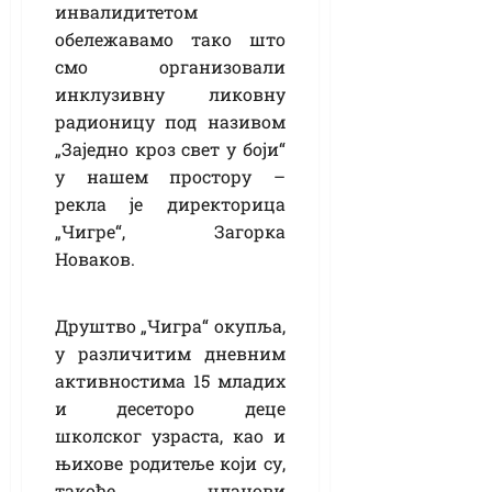
инвалидитетом
обележавамо тако што
смо организовали
инклузивну ликовну
радионицу под називом
„Заједно кроз свет у боји“
у нашем простору –
рекла је директорица
„Чигре“, Загорка
Новаков.
Друштво „Чигра“ окупља,
у различитим дневним
активностима 15 младих
и десеторо деце
школског узраста, као и
њихове родитеље који су,
такође, чланови