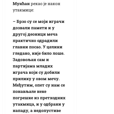
Мунћан
рекао је након
утакмице:
– Брзо су се моји играчи
дозвали памети и у
другој деоници меча
практично одрадили
главни посао. У целини
гледано, није било лоше.
Задовољан сам и
партијама младих
играча који су добили
прилику у овом мечу.
Међутим, опет су нам се
понављале неке
погрешке из претходних
утакмица, и у одбрани у
нападу, а недопустиве