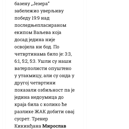
базену „Језера”
забележио уверљиву
победу 19:9 над
последњепласираном
екипом Ваљева која
досад једина није
освојила ни бод. По
четвртинама било је: 3:3,
6:1, 5:2, 5:3. Ушли су наши
ватерполисти опуштено
у утакмицу, али су онда у
другој четвртини
показали озбиљност па је
једина недоумица до
краја била с колико ће
разлике ЖАК добити овај
сусрет. Тренер
Кикинђана
Мирослав