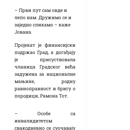
– Први пут сам овде и
лепо нам. Дружимо се и
заједно сликамо – каже
Јована.
Пројекат је финансијски
подржао Град, а догађају
је присуствовала
чланица Градског већа
задужена за националне
мањине, родну
равноправност и бригу о
породици, Рамона Тот.
– Особе са
инвалидитетом
свакодневно се суочавају