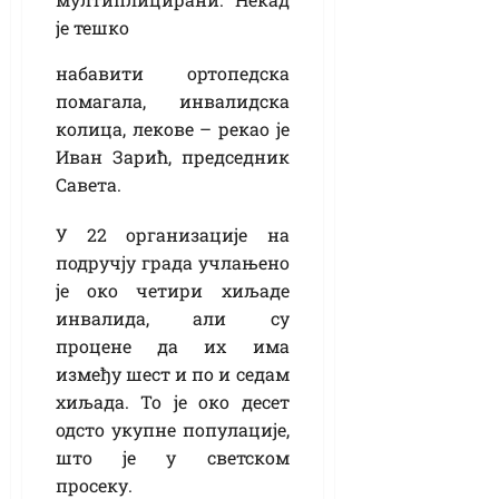
је тешко
набавити ортопедска
помагала, инвалидска
колица, лекове – рекао је
Иван Зарић, председник
Савета.
У 22 организације на
подручју града учлањено
је око четири хиљаде
инвалида, али су
процене да их има
између шест и по и седам
хиљада. То је око десет
одсто укупне популације,
што је у светском
просеку.