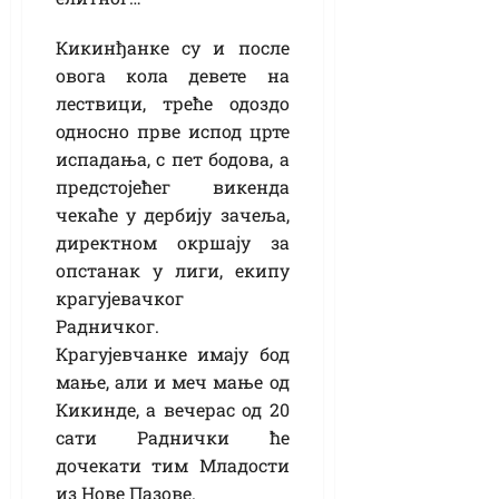
Кикинђанке су и после
овога кола девете на
лествици, треће одоздо
односно прве испод црте
испадања, с пет бодова, а
предстојећег викенда
чекаће у дербију зачеља,
директном окршају за
опстанак у лиги, екипу
крагујевачког
Радничког.
Крагујевчанке имају бод
мање, али и меч мање од
Кикинде, а вечерас од 20
сати Раднички ће
дочекати тим Младости
из Нове Пазове.