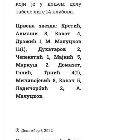
који је у доњем делу
табеле лиге 14 клубова.
Црвена звезда: Крстић,
Алмаши 3, Кокот 4,
Дражић 1, М. Малуцков
11(1), Дукатаров 2,
Челекетић 1, Мајкић 5,
Маркуш 2, Домазет,
Голић, Трнић 4(1),
Миливојевић 8, Ковач 5,
Ладичорбић 2, А.
Малуцков.
Возио мортус пијан
Децембер 3, 2022