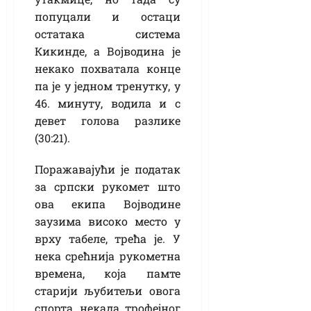
попуцали и остаци
остатака система
Кикинде, а Војводина је
некако похватала конце
па је у једном тренутку, у
46. минуту, водила и с
девет голова разлике
(30:21).
Поражавајући је податак
за српски рукомет што
ова екипа Војводине
заузима високо место у
врху табеле, трећа је. У
нека срећнија рукометна
времена, која памте
старији љубитељи овога
спорта, некада трофејног