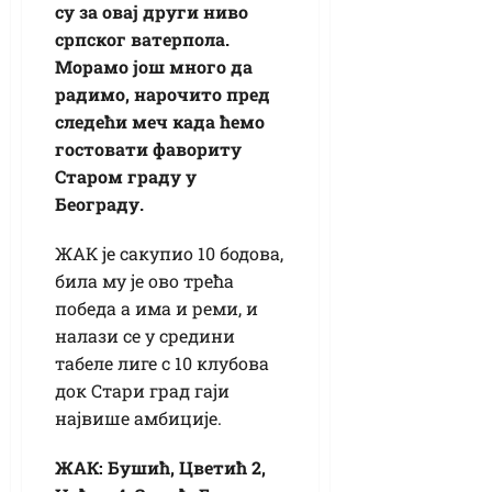
су за овај други ниво
српског ватерпола.
Морамо још много да
радимо, нарочито пред
следећи меч када ћемо
гостовати фавориту
Старом граду у
Београду.
ЖАК је сакупио 10 бодова,
била му је ово трећа
победа а има и реми, и
налази се у средини
табеле лиге с 10 клубова
док Стари град гаји
највише амбиције.
ЖАК: Бушић, Цветић 2,