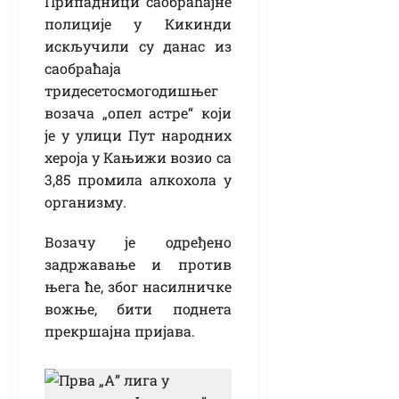
Припадници саобраћајне
полиције у Кикинди
искључили су данас из
саобраћаја
тридесетосмогодишњег
возача „опел астре“ који
је у улици Пут народних
хероја у Кањижи возио са
3,85 промила алкохола у
организму.
Возачу је одређено
задржавање и против
њега ће, због насилничке
вожње, бити поднета
прекршајна пријава.