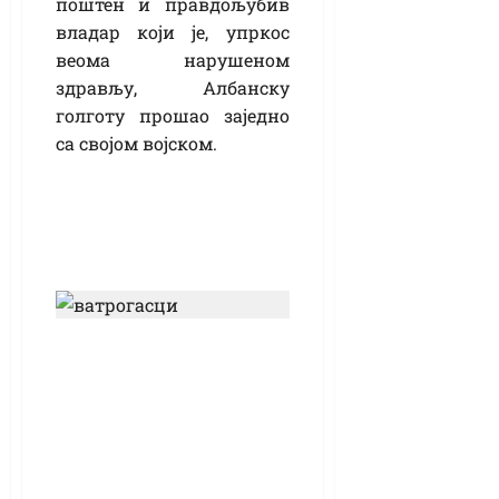
поштен и правдољубив
владар који је, упркос
веома нарушеном
здрављу, Албанску
голготу прошао заједно
са својом војском.
(ВИДЕО)
Неочишћени
димњаци,
неисправне
инсталације,