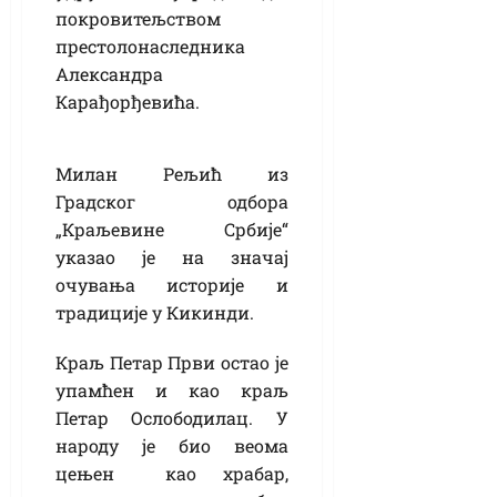
покровитељством
престолонаследника
Александра
Карађорђевића.
Милан Рељић из
Градског одбора
„Краљевине Србије“
указао је на значај
очувања историје и
традиције у Кикинди.
Краљ Петар Први остао је
упамћен и као краљ
Петар Ослободилац. У
народу је био веома
цењен као храбар,