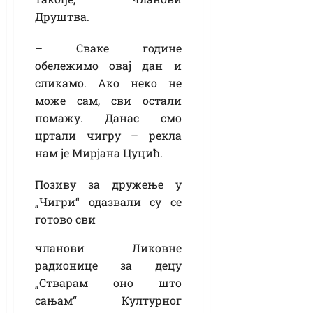
Друштва.
– Сваке године
обележимо овај дан и
сликамо. Ако неко не
може сам, сви остали
помажу. Данас смо
цртали чигру – рекла
нам је Мирјана Цуцић.
Позиву за дружење у
„Чигри“ одазвали су се
готово сви
чланови Ликовне
радионице за децу
„Стварам оно што
сањам“ Културног