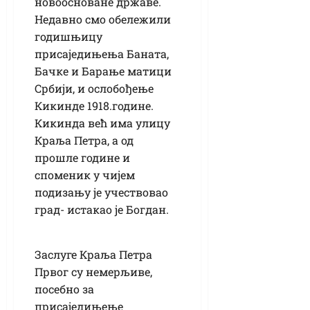
новоосноване државе.
Недавно смо обележили
годишњицу
присаједињења Баната,
Бачке и Барање матици
Србији, и ослобођење
Кикинде 1918.године.
Кикинда већ има улицу
Краља Петра, а од
прошле године и
споменик у чијем
подизању је учествовао
град- истакао је Богдан.
Заслуге Краља Петра
Првог су немерљиве,
посебно за
присаједињење