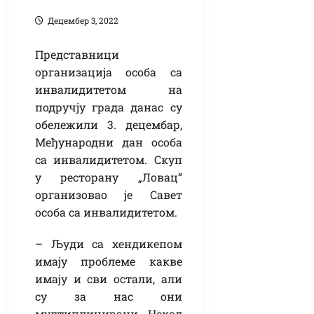
Децембер 3, 2022
Представници
организација особа са
инвалидитетом на
подручју града данас су
обележили 3. децембар,
Међународни дан особа
са инвалидитетом. Скуп
у ресторану „Ловац“
организовао је Савет
особа са инвалидитетом.
– Људи са хендикепом
имају проблеме какве
имају и сви остали, али
су за нас они
мултиплицирани. Некад