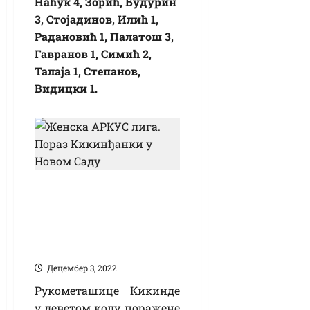
Наћук 4, Зорић, Будурин
3, Стојадинов, Илић 1,
Радановић 1, Палатош 3,
Гавранов 1, Симић 2,
Талаја 1, Степанов,
Видицки 1.
Женска АРКУС
лига: Пораз
Кикинђанки у
Новом Саду
Децембер 3, 2022
Рукометашице Кикинде
у деветом колу поражене