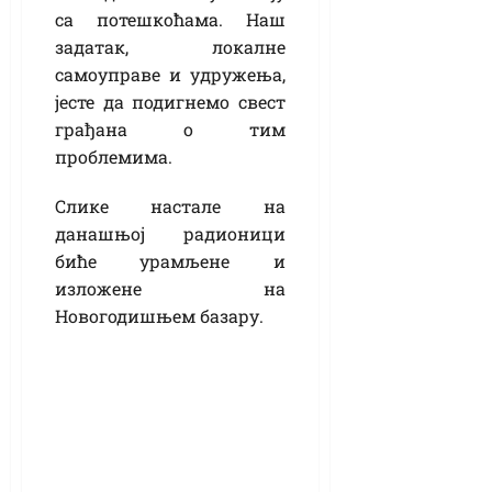
са потешкоћама. Наш
задатак, локалне
самоуправе и удружења,
јесте да подигнемо свест
грађана о тим
проблемима.
Слике настале на
данашњој радионици
биће урамљене и
изложене на
Новогодишњем базару.