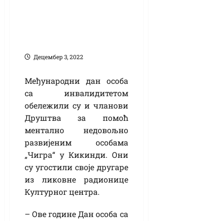
Инклузивна
ликовна радионица
у „Чигри“ – заједно
кроз свет у боји
Децембер 3, 2022
Међународни дан особа
са инвалидитетом
обележили су и чланови
Друштва за помоћ
ментално недовољно
развијеним особама
„Чигра“ у Кикинди. Они
су угостили своје другаре
из ликовне радионице
Културног центра.
– Ове године Дан особа са