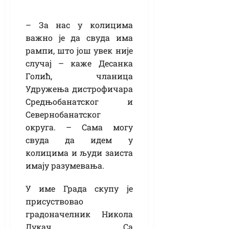
– За нас у колицима
важно је да свуда има
рампи, што још увек није
случај – каже Десанка
Голић, чланица
Удружења дистрофичара
Средњобанатског и
Севернобанатског
округа. – Сама могу
свуда да идем у
колицима и људи заиста
имају разумевања.
У име Града скупу је
присуствовао
градоначелник Никола
Лукач. Са