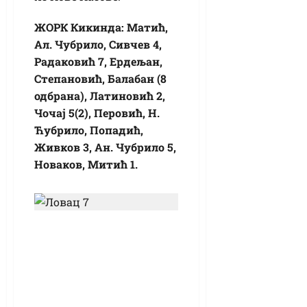
ЖОРК Кикинда: Матић,
Ал. Чубрило, Сивчев 4,
Радаковић 7, Ердељан,
Степановић, Балабан (8
одбрана), Латиновић 2,
Чочај 5(2), Перовић, Н.
Ћубрило, Попадић,
Живков 3, Ан. Чубрило 5,
Новаков, Митић 1.
Међународни дан
особа са
инвалидитетом –
за бољу видљивост
и квалитет живота