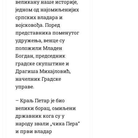
великану наше историје,
једном од најомиљенијих
српских владара и
војсковођа. Поред
представника поменутог
удружења, венце су
положили Младен
Богдан, председник
градске скупштине и
Драгиша Михајловић,
начелник Градске
управе.
– Краљ Петар је био
велики борац, омиљени
државник кога су у
народу звали „чика Пера“
и први владар