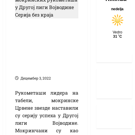
Нови успех
мокринских
рукометаша у
Другој лиги
Војводине: Серија
без краја
Децембер 3, 2022
Рукометаши лидера на
табели, мокринске
Црвене звезде наставили
су серију успеха у Другој
лиги Војводине.
Мокринчани су као