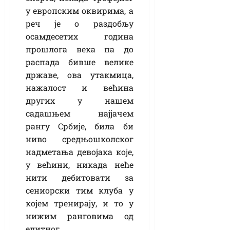
у европским оквирима, а
реч је о раздобљу
осамдесетих година
прошлога века па до
распада бивше велике
државе, ова утакмица,
нажалост и већина
других у нашем
садашњем најјачем
рангу Србије, била би
ниво средњошколског
надметања девојака које,
у већини, никада неће
нити дебитовати за
сениорски тим клуба у
којем тренирају, и то у
нижим ранговима од
елитног…