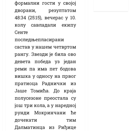
формални гости у својој
дворани, резултатом
48:34 (25:15), вечерас у 10.
колу савладали екипу
Сенте
последњепласирани
састав у нашем четвртом
рангу. Звезди је била ово
девета победа уз један
реми па има пет бодова
вишка у односу на првог
пратиоца Раднички из
Јаше Томића. До краја
полусезоне преостала су
још три кола, а у наредној
рунди Мокринчани ће
дочекати тим
Далматинца из Риђице