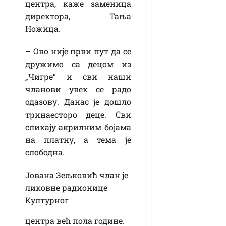
центра, каже заменица
директора, Тања
Ножица.
– Ово није први пут да се
дружимо са децом из
„Чигре“ и сви наши
чланови увек се радо
одазову. Данас је дошло
тринаесторо деце. Сви
сликају акрилним бојама
на платну, а тема је
слободна.
Јована Зељковић члан је
ликовне радионице
Културног
центра већ пола године.