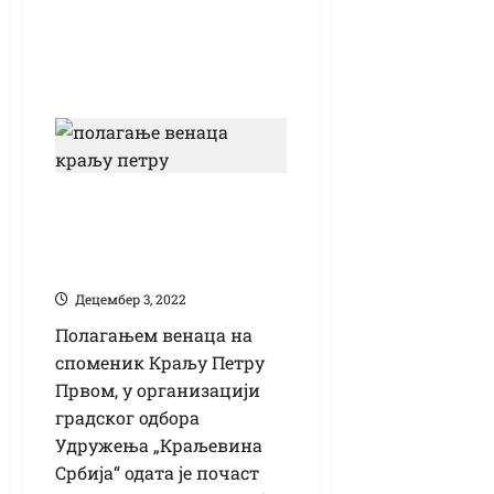
Одата почаст
Краљу Петру
Првом
Децембер 3, 2022
Полагањем венаца на
споменик Краљу Петру
Првом, у организацији
градског одбора
Удружења „Краљевина
Србија“ одата је почаст