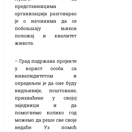
представницима
организација разговарао
је о начинима да се
побољшају њихов
положај и квалитет
живота.
– Град подржава пројекте
у корист особа са
инвалидитетом и
опредељен је да оне буду
видљивије, поштоване,
прихваћене у својој
заједници и да
помогнемо колико год
можемо да реше све своје
недаће. Уз помоћ