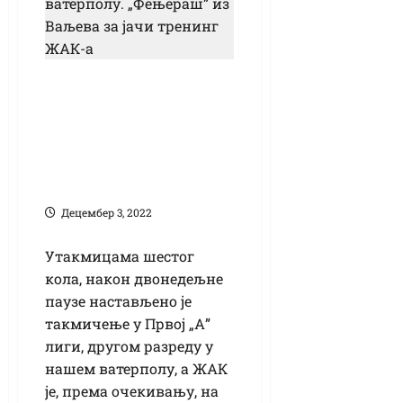
Прва „А” лига у
ватерполу:
„Фењераш” из
Ваљева за јачи
тренинг ЖАК-а
Децембер 3, 2022
Утакмицама шестог
кола, након двонедељне
паузе настављено је
такмичење у Првој „А”
лиги, другом разреду у
нашем ватерполу, а ЖАК
је, према очекивању, на