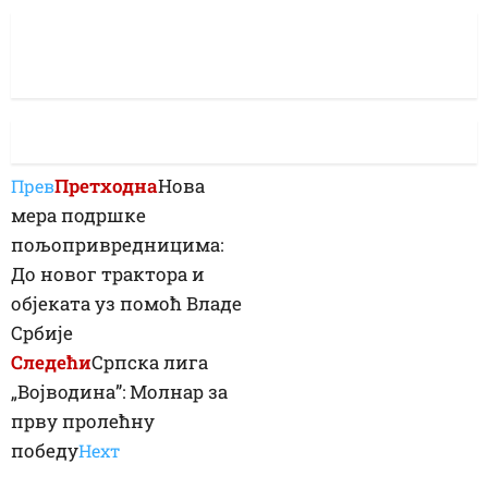
Претходна
Нова
Прев
мера подршке
пољопривредницима:
До новог трактора и
објеката уз помоћ Владе
Србије
Следећи
Српска лига
„Војводина”: Молнар за
прву пролећну
победу
Неxт