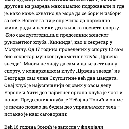
другови из разреда максимално подржавали и где
је, како каже, схватио да мора да се бори и избори
за себе. Болест га није спречила да нормално
живи, ради и велики део живота посвети спорту.
-Био сам дугогодишњи председник женског
рукометног клуба „Кикинда“, као и секретар у
Мокрину. Од 17 година проведених у спорту 12 сам
био секретар мушког рукометног клуба „Црвена
звезда“. Многи не знају да сам и даље активан у
спорту, у кошаркашком клубу „Црвена звезда“ из
Београда сам члан Скупштине већ два мандата.
Овај клуб је најуспешнији од свих у овом делу
Европе и бити део највишег органа клуба је част и
понос. Председник клуба је Небојша Човић и он ме
је лично позвао да будем део управљачког тела –
истакао је наш саговорник.
Већ 16 година Зрнић је запосле у филијали