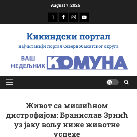
Скип
August 7, 2026
то
доwнлоад
Фацебоок
Инстаграм
Yоутубе
цонтент
Кикиндски портал
најчитанији портал Севернобанатског округа
Примарy
Мену
Живот са мишићном
дистрофијом: Бранислав Зрнић
уз јаку вољу ниже животне
успехе