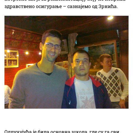
здравствено осигурање – сазнајемо од Зрнића.
Одлучујућа је била основна школа, где су га сви