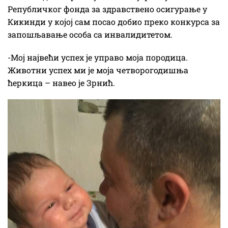
Републичког фонда за здравствено осигурање у
Кикинди у којој сам посао добио преко конкурса за
запошљавање особа са инвалидитетом.
-Мој највећи успех је управо моја породица.
Животни успех ми је моја четворогодишња
ћеркица – навео је Зрнић.