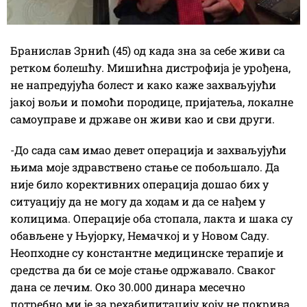
Бранислав Зрнић (45) од када зна за себе живи са
ретком болешћу. Мишићна дистрофија је урођена,
не напредујућа болест и како каже захваљујући
јакој вољи и помоћи породице, пријатеља, локалне
самоуправе и државе он живи као и сви други.
-До сада сам имао девет операција и захваљујући
њима моје здравствено стање се побољшало. Да
није било корективних операција дошао бих у
ситуацију да не могу да ходам и да се нађем у
колицима. Операције оба стопала, лакта и шака су
обављене у Њујорку, Немачкој и у Новом Саду.
Неопходне су константне медицинске терапије и
средства да би се моје стање одржавало. Сваког
дана се лечим. Око 30.000 динара месечно
потребно ми је за рехабилитацију коју не покрива