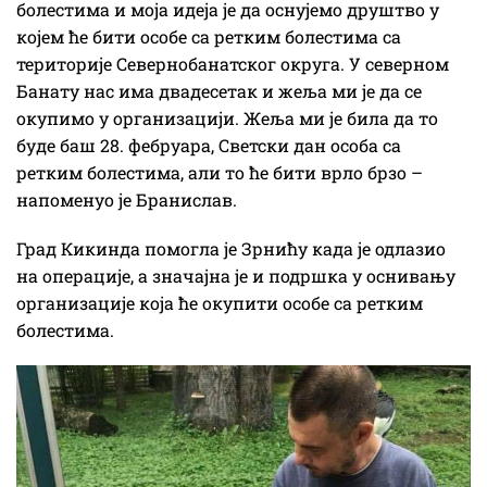
болестима и моја идеја је да оснујемо друштво у
којем ће бити особе са ретким болестима са
територије Севернобанатског округа. У северном
Банату нас има двадесетак и жеља ми је да се
окупимо у организацији. Жеља ми је била да то
буде баш 28. фебруара, Светски дан особа са
ретким болестима, али то ће бити врло брзо –
напоменуо је Бранислав.
Град Кикинда помогла је Зрнићу када је одлазио
на операције, а значајна је и подршка у оснивању
организације која ће окупити особе са ретким
болестима.