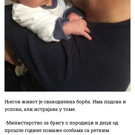
Његов живот је свакодневна борба. Има падова и
успона, али истрајава у томе.
-Министарство за бригу о породици и деци од
прошле године помаже особама са ретким