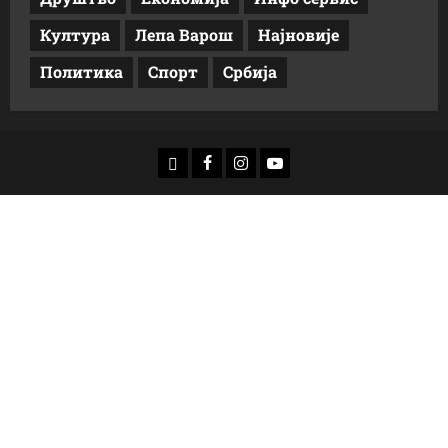
Култура
Лепа Варош
Најновије
Политика
Спорт
Србија
доwнлоад
Фацебоок
Инстаграм
Yоутубе