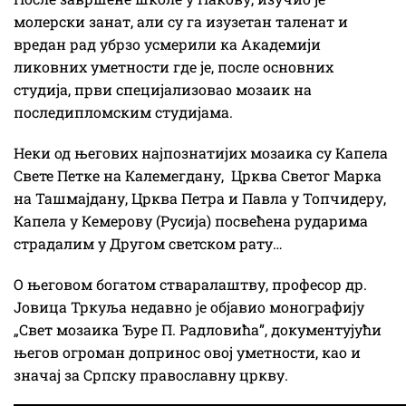
молерски занат, али су га изузетан таленат и
вредан рад убрзо усмерили ка Академији
ликовних уметности где је, после основних
студија, први специјализовао мозаик на
последипломским студијама.
Неки од његових најпознатијих мозаика су Капела
Свете Петке на Калемегдану, Црква Светог Марка
на Ташмајдану, Црква Петра и Павла у Топчидеру,
Капела у Кемерову (Русија) посвећена рударима
страдалим у Другом светском рату…
О његовом богатом стваралаштву, професор др.
Јовица Тркуља недавно је објавио монографију
„Свет мозаика Ђуре П. Радловића”, документујући
његов огроман допринос овој уметности, као и
значај за Српску православну цркву.