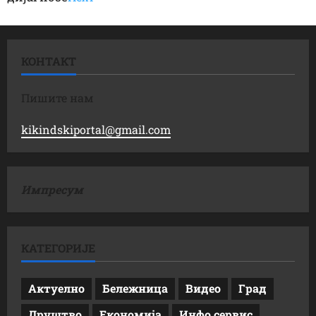
КОНТАКТ
Пишите нам
kikindskiportal@gmail.com
Импресум
КАТЕГОРИЈЕ
Актуелно
Бележница
Видео
Град
Друштво
Економија
Инфо сервис