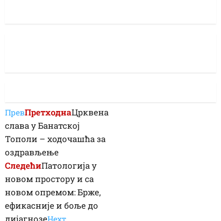
Претходна
Црквена
Прев
слава у Банатској
Тополи – ходочашћа за
оздрављење
Следећи
Патологија у
новом простору и са
новом опремом: Брже,
ефикасније и боље до
дијагнозе
Неxт