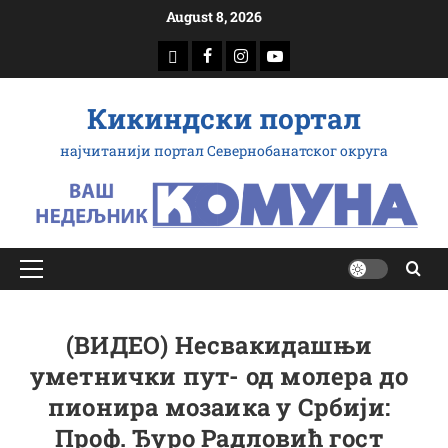
Скип
August 8, 2026
то
доwнлоад
Фацебоок
Инстаграм
Yоутубе
цонтент
Кикиндски портал
најчитанији портал Севернобанатског округа
Примарy
Мену
(ВИДЕО) Несвакидашњи
уметнички пут- од молера до
пионира мозаика у Србији:
Проф. Ђуро Радловић гост