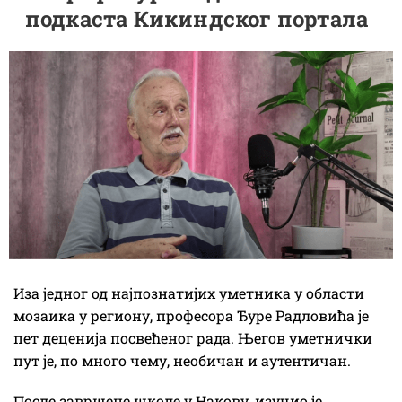
подкаста Кикиндског портала
Иза једног од најпознатијих уметника у области
мозаика у региону, професора Ђуре Радловића је
пет деценија посвећеног рада. Његов уметнички
пут је, по много чему, необичан и аутентичан.
После завршене школе у Накову, изучио је