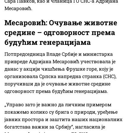
Сара Павков, као и чланица ГО СНС-а Адријана
Месаровић.
Месаровић: Очување животне
средине – одговорност према
будућим генерацијама ​
Потпредседница Владе Србије и министарка
привреде Адријана Месаровић учествовала је
данас у акцији чишћења Фрушке горе, коју је
организовала Српска напредна странка (СНС),
поручивши да је очување животне средине
одговорност према будућим генерацијама.
„Управо зато је важно да личним примером
покажемо колико су брига о природи, уређење
јавних простора и заштита наших националних
богатстава важни за Србију“, нагласила је