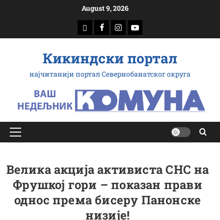
Скип
August 9, 2026
то
доwнлоад
Фацебоок
Инстаграм
Yоутубе
цонтент
Кикиндски портал
најчитанији портал Севернобанатског округа
Примарy
Мену
Велика акција активиста СНС на
Фрушкој гори – показан прави
однос према бисеру Панонске
низије!