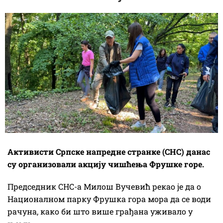
Активисти Српске напредне странке (СНС) данас
су организовали акцију чишћења Фрушке горе.
Председник СНС-а Милош Вучевић рекао је да о
Националном парку Фрушка гора мора да се води
рачуна, како би што више грађана уживало у