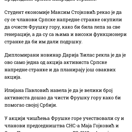
Студент економије Максим Стојковић рекао је да
су се чланови Српске напредне странке окупили
да очисте Фрушку гору, како би била лепа за све
генерације, а да су са њима и високи функционери
странке да би им дали подршку.
Дипломирани новинар Дарија Ђилас рекла је да је
ово само једна од акција активиста Српске
напредне странке и да планирају још оваквих
акција.
Илијана Павловић навела је да је велики број
активиста дошао да чисти Фрушку гору како би
помогао својој Србији.
У акцији чишћења Фрушке горе учествовали су и
чланови председништва СНС-а Маја Гојковић и