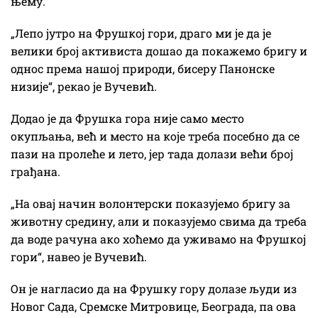
њему.
„Лепо јутро на Фрушкој гори, драго ми је да је
велики број активиста дошао да покажемо бригу и
однос према нашој природи, бисеру Панонске
низије“, рекао је Вучевић.
Додао је да Фрушка гора није само место
окупљања, већ и место на које треба посебно да се
пази на пролеће и лето, јер тада долази већи број
грађана.
„На овај начин волонтерски показујемо бригу за
животну средину, али и показујемо свима да треба
да воде рачуна ако хоћемо да уживамо на Фрушкој
гори“, навео је Вучевић.
Он је нагласио да на Фрушку гору долазе људи из
Новог Сада, Сремске Митровице, Београда, па ова