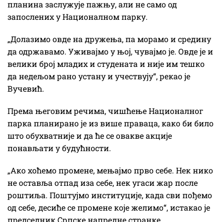
планина заслужује пажњу, али не само од
запослених у Националном парку.
„Долазимо овде на дружења, па морамо и средину
да одржавамо. Уживајмо у њој, чувајмо је. Овде је и
велики број младих и студената и није им тешко
да недељом рано устану и учествују“, рекао је
Вучевић.
Према његовим речима, чишћење Националног
парка планирано је из више праваца, како би било
што обухватније и да ће се овакве акције
понављати у будућности.
„Ако хоћемо промене, мењајмо прво себе. Нек нико
не оставља отпад иза себе, нек угаси жар после
роштиља. Поштујмо институције, када сви пођемо
од себе, десиће се промене које желимо“, истакао је
председник Српске напредне странке.