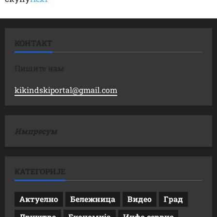
КОНТАКТ
Пишите нам
kikindskiportal@gmail.com
Импресум
КАТЕГОРИЈЕ
Актуелно
Бележница
Видео
Град
Друштво
Економија
Инфо сервис