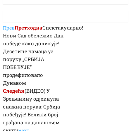
Претходна
Спектакуларно!
Прев
Нови Сад обележио Дан
победе како доликује!
Десетине чамаца уз
поруку „СРБИЈА
ПОБЕЂУЈЕ“
продефиловало
Дунавом
Следећи
(ВИДЕО) У
Зрењанину одјекнула
снажна порука: Србија
побеђује! Велики број
грађана на данашњем
скупу
Неxт