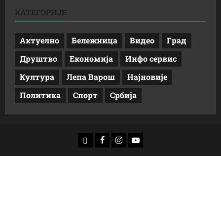
КАТЕГОРИЈЕ
Актуелно
Бележница
Видео
Град
Друштво
Економија
Инфо сервис
Култура
Лепа Варош
Најновије
Политика
Спорт
Србија
доwнлоад
Фацебоок
Инстаграм
Yоутубе