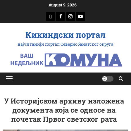
Скип
August 9, 2026
то
доwнлоад
Фацебоок
Инстаграм
Yоутубе
цонтент
Кикиндски портал
најчитанији портал Севернобанатског округа
Примарy
Мену
У Историјском архиву изложена
документа која се односе на
почетак Првог светског рата