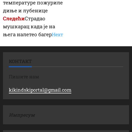
температуре пожуриле
диње и лубенице
Следећи
Страдао
мушкарац када је на
њега налетео багер
Неxт
КОНТАКТ
Пишите нам
kikindskiportal@gmail.com
Импресум