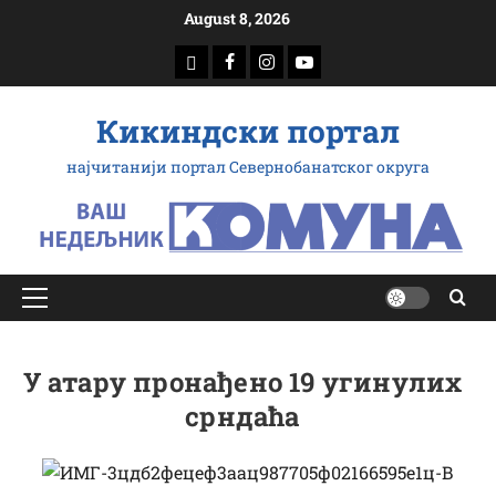
Скип
August 8, 2026
то
доwнлоад
Фацебоок
Инстаграм
Yоутубе
цонтент
Кикиндски портал
најчитанији портал Севернобанатског округа
Примарy
Мену
У атару пронађено 19 угинулих
срндаћа