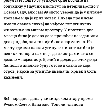
резултате пошто су угинуле срне послате на
обдукцију у Научни институт за ветеринарство у
Новом Саду, али сам 99 одсто уверен да је у питању
тровање и да је крив човек. Никада пре нисмо
имали овакав случај да нађемо пет угинулих
животиња на малом простору. У протекла два
месеца било је дојава да је пронађен по један или
два срндаћа, али то није било алармантно. На
месту где смо нашли угинуле животиње био је
велики чопор и важно је да се истражи шта се
десило – појаснио је Бјелић и додао да очекује да
ће, пошто анализе буду готове и сазна се који
отров је крив за угинуће дивљачи, кривци бити
кажњени.
Већ наредног дана у кикиндском атару према
Руском Селу и Банатској Тополи чланови