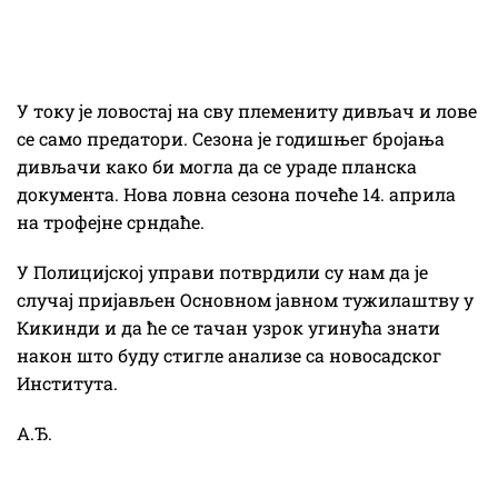
У току је ловостај на сву племениту дивљач и лове
се само предатори. Сезона је годишњег бројања
дивљачи како би могла да се ураде планска
документа. Нова ловна сезона почеће 14. априла
на трофејне срндаће.
У Полицијској управи потврдили су нам да је
случај пријављен Основном јавном тужилаштву у
Кикинди и да ће се тачан узрок угинућа знати
након што буду стигле анализе са новосадског
Института.
А.Ђ.