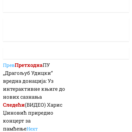
Претходна
ПУ
Прев
„Драгољуб Удицки“
вредна донација: Уз
интерактивне књиге до
нових сазнања
Следећи
(ВИДЕО) Харис
Џиновић приредио
концерт за
памћење
Неxт