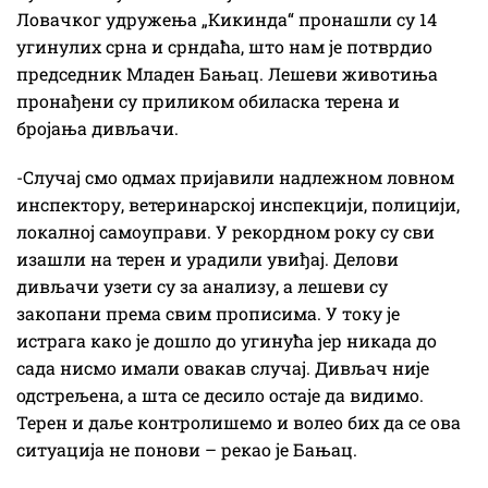
Ловачког удружења „Кикинда“ пронашли су 14
угинулих срна и срндаћа, што нам је потврдио
председник Младен Бањац. Лешеви животиња
пронађени су приликом обиласка терена и
бројања дивљачи.
-Случај смо одмах пријавили надлежном ловном
инспектору, ветеринарској инспекцији, полицији,
локалној самоуправи. У рекордном року су сви
изашли на терен и урадили увиђај. Делови
дивљачи узети су за анализу, а лешеви су
закопани према свим прописима. У току је
истрага како је дошло до угинућа јер никада до
сада нисмо имали овакав случај. Дивљач није
одстрељена, а шта се десило остаје да видимо.
Терен и даље контролишемо и волео бих да се ова
ситуација не понови – рекао је Бањац.