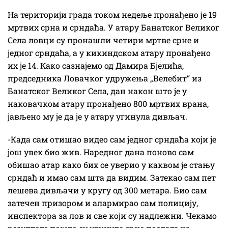
На територији града током недеље пронађено је 19
мртвих срна и срндаћа. У атару Банатског Великог
Села ловци су пронашли четири мртве срне и
једног срндаћа, а у кикиндском атару пронађено
их је 14. Како сазнајемо од Дамира Бјелића,
председника Ловачког удружења „Велебит“ из
Банатског Великог Села, дан након што је у
наковачком атару пронађено 800 мртвих врана,
јављено му је да је у атару угинула дивљач.
-Када сам отишао видео сам једног срндаћа који је
још увек био жив. Наредног дана поново сам
обишао атар како бих се уверио у каквом је стању
срндаћ и имао сам шта да видим. Затекао сам пет
лешева дивљачи у кругу од 300 метара. Био сам
затечен призором и алармирао сам полицију,
инспектора за лов и све који су надлежни. Чекамо