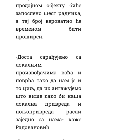
продајном објекту биће
запослено шест радника,
а тај број вероватно ће
временом бити
проширен.
-Доста сарађујемо са
локалним
произвођачима воћа и
поврћа тако да нам је и
то циљ, да их ангажујемо
што више како би наша
локална привреда и
пољопривреда расли
заједно са нама- каже
Радовановић.