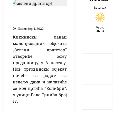
„Зелени драгстор”
ускоро у А насељу
Децембер 4, 2022
Кикиндски ланац
малопродајних објеката
„Зелени драгстор”
отвориће осму
продавницу у А насељу.
Нов трговински објекат
почеће са радом за
недељу дана и налазиће
се код вртића “Колибри”,
у улици Раде Трнића број
17.