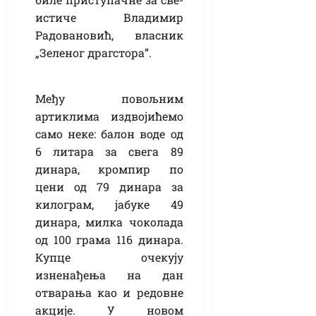
истиче Владимир
Радовановић, власник
„Зеленог драгстора”.
Међу повољним
артиклима издвојићемо
само неке: балон воде од
6 литара за свега 89
динара, кромпир по
цени од 79 динара за
килограм, јабуке 49
динара, милка чоколада
од 100 грама 116 динара.
Купце очекују
изненађења на дан
отварања као и редовне
акције. У новом