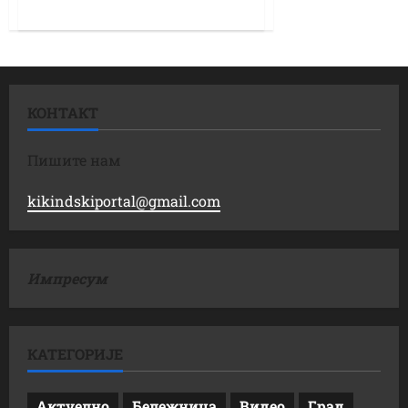
КОНТАКТ
Пишите нам
kikindskiportal@gmail.com
Импресум
КАТЕГОРИЈЕ
Актуелно
Бележница
Видео
Град