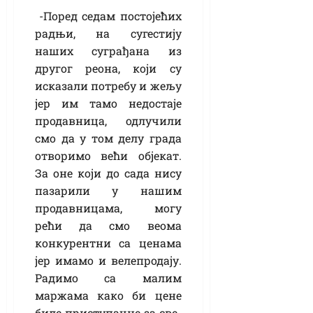
-Поред седам постојећих
радњи, на сугестију
наших суграђана из
другог реона, који су
исказали потребу и жељу
јер им тамо недостаје
продавница, одлучили
смо да у том делу града
отворимо већи објекат.
За оне који до сада нису
пазарили у нашим
продавницама, могу
рећи да смо веома
конкурентни са ценама
јер имамо и велепродају.
Радимо са малим
маржама како би цене
биле приступачне за све-