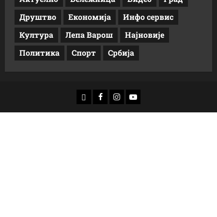
Друштво
Економија
Инфо сервис
Култура
Лепа Варош
Најновије
Политика
Спорт
Србија
доwнлоад
Фацебоок
Инстаграм
Yоутубе