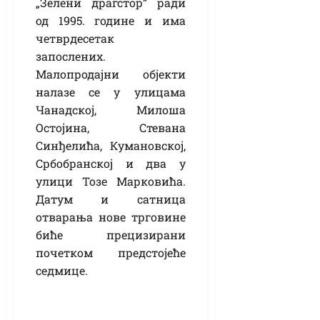
„Зелени драгстор” ради
од 1995. године и има
четврдесетак
запослених.
Малопродајни објекти
налазе се у улицама
Чанадској, Милоша
Остојина, Стевана
Синђелића, Кумановској,
Србобранској и два у
улици Тозе Марковића.
Датум и сатница
отварања нове трговине
биће прецизирани
почетком предстојеће
седмице.