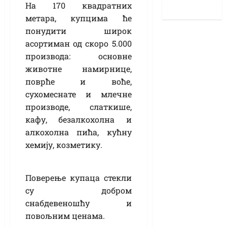
На 170 квадратних
метара, купцима ће
понудити широк
асортиман од скоро 5.000
производа: основне
животне намирнице,
поврће и воће,
сухомеснате и млечне
производе, слаткише,
кафу, безалкохолна и
алкохолна пића, кућну
хемију, козметику.
Поверење купаца стекли
су добром
снабдевеношћу и
повољним ценама.