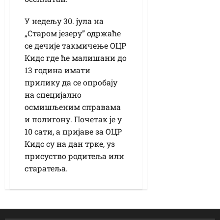
У недељу 30. јула на
„Старом језеру” одржаће
се дечије такмичење ОЦР
Кидс где ће малишани до
13 година имати
прилику да се опробају
на специјално
осмишљеним справама
и полигону. Почетак је у
10 сати, а пријаве за ОЦР
Кидс су на дан трке, уз
присуство родитеља или
старатеља.