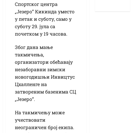
Спортског центра
„Језеро” Кикинда уместо
у петак и суботу, само у
суботу 29. јула са
почетком у 19 часова.
Због дана мање
такмичења,
организатори обећавају
незаборавни зимски
новогодишњи Инвицтус
Цхалленге на
затвореним базенима СЦ
„Језеро”.
На такмичењу може
учествовати
неограничен број екипа.