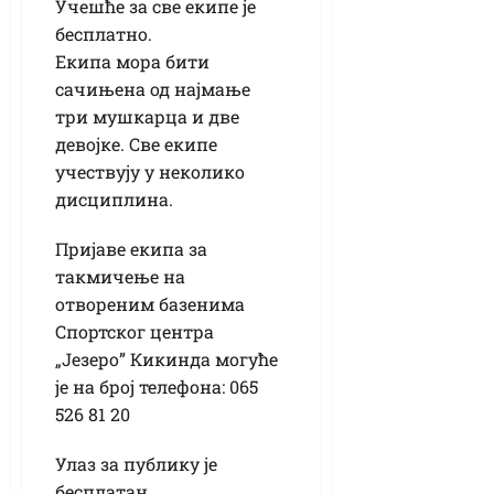
Учешће за све екипе је
бесплатно.
Екипа мора бити
сачињена од најмање
три мушкарца и две
девојке. Све екипе
учествују у неколико
дисциплина.
Пријаве екипа за
такмичење на
отвореним базенима
Спортског центра
„Језеро” Кикинда могуће
је на број телефона: 065
526 81 20
Улаз за публику је
бесплатан.