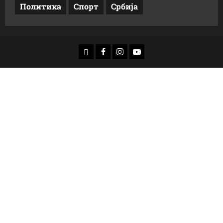
Политика
Спорт
Србија
доwнлоад
Фацебоок
Инстаграм
Yоутубе