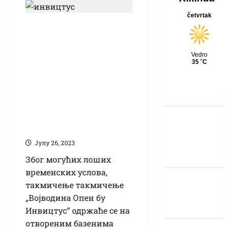
Квалитетан
спортско-забавни
програм током
викенда:
„Војводина Опен бy
Инвицтус” у
суботу, ОЦР Кидс у
недељу
Јулy 26, 2023
Због могућих лоших
временских услова,
такмичење такмичење
„Војводина Опен бy
Инвицтус” одржаће се на
отвореним базенима