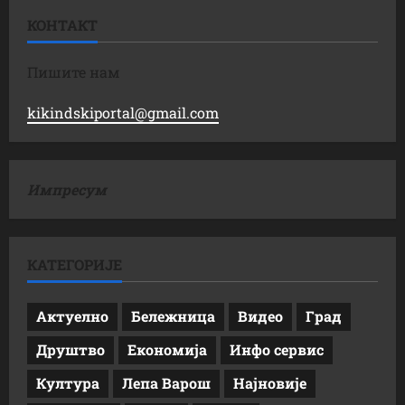
КОНТАКТ
Пишите нам
kikindskiportal@gmail.com
Импресум
КАТЕГОРИЈЕ
Актуелно
Бележница
Видео
Град
Друштво
Економија
Инфо сервис
Култура
Лепа Варош
Најновије