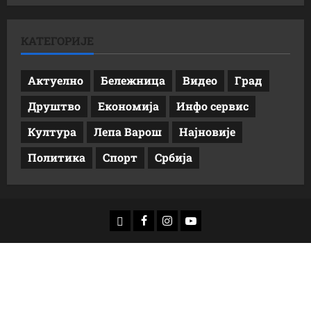
КАТЕГОРИЈЕ
Актуелно
Бележница
Видео
Град
Друштво
Економија
Инфо сервис
Култура
Лепа Варош
Најновије
Политика
Спорт
Србија
доwнлоад
Фацебоок
Инстаграм
Yоутубе