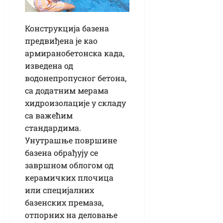
Конструкција базена
предвиђена је као
армиранобетонска када,
изведена од
водонепропусног бетона,
са додатним мерама
хидроизолације у складу
са важећим
стандардима.
Унутрашње површине
базена обрађују се
завршном облогом од
керамичких плочица
или специјалних
базенских премаза,
отпорних на деловање