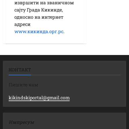
извршити на званичном
сајту Града Кикинде,
односно на интернет
адреси
www.кикинда.орг.рс
.
КОНТАКТ
Пишите нам
kikindskiportal@gmail.com
Импресум