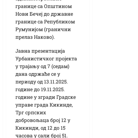
границе са Општином
Нови Бечеј до државне
границе са Републиком
Румунијом (гранични
прелаз Наково).
Јавна презентација
Урбанистичког пројекта
у трајању од 7 (седам)
дана одржаће се у
периоду од 13.11.2025.
године до 19.11.2025.
године у згради Градске
управе града Кикинде,
Трг српских
добровољаца број 12 у
Кикинди, од 12 до 15
часова у сали број 51.