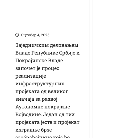
саобраћајнице на
територији
Кикинде
Оцтобер 4, 2025
Заједничким деловањем
Владе Републике Србије и
Покрајинске Владе
започет је процес
реализације
инфраструктурних
пројеката од великог
значаја за развој
Аутономне покрајине
Војводине. Један од тих
пројеката јесте и пројекат
изградње брзе
саобраћајнице која ће