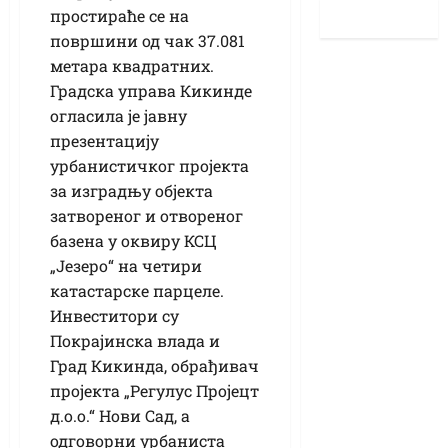
простираће се на
површини од чак 37.081
метара квадратних.
Градска управа Кикинде
огласила је јавну
презентацију
урбанистичког пројекта
за изградњу објекта
затвореног и отвореног
базена у оквиру КСЦ
„Језеро“ на четири
катастарске парцеле.
Инвеститори су
Покрајинска влада и
Град Кикинда, обрађивач
пројекта „Регулус Пројецт
д.о.о.“ Нови Сад, а
одговорни урбаниста