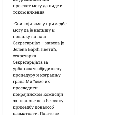
пројекат могу да виде и
током викенда.
-Сви који имају примедбе
могу да је напишу и
пошаљу на наш
Секретаријат – навела је
Јелена Бајић Иветић,
секретарка
Секретаријата за
урбанизам, обједињену
процедуру и изградњу
града.Ми ћемо их
проследити
покрајинском Комисији
за планове која ће сваку
примедбу понаособ
разматрати. Пошто се