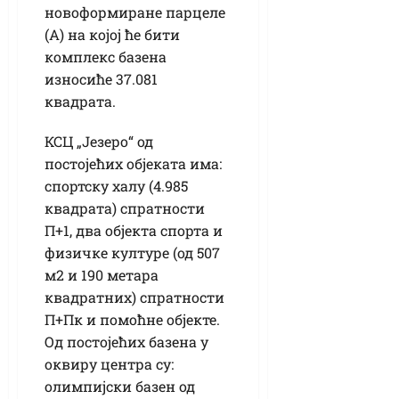
новоформиране парцеле
(А) на којој ће бити
комплекс базена
износиће 37.081
квадрата.
КСЦ „Језеро“ од
постојећих објеката има:
спортску халу (4.985
квадрата) спратности
П+1, два објекта спорта и
физичке културе (од 507
м2 и 190 метара
квадратних) спратности
П+Пк и помоћне објекте.
Од постојећих базена у
оквиру центра су:
олимпијски базен од