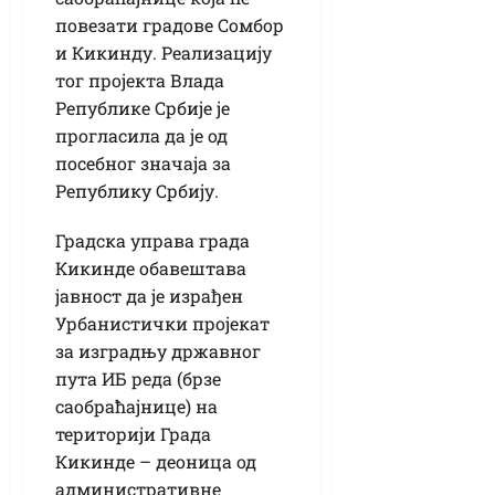
повезати градове Сомбор
и Кикинду. Реализацију
тог пројекта Влада
Републике Србије је
прогласила да је од
посебног значаја за
Републику Србију.
Градска управа града
Кикинде обавештава
јавност да је израђен
Урбанистички пројекат
за изградњу државног
пута ИБ реда (брзе
саобраћајнице) на
територији Града
Кикинде – деоница од
административне