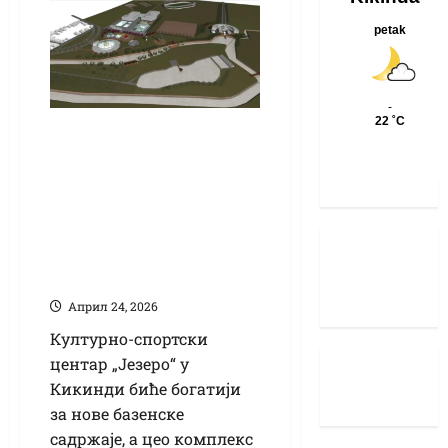
Нови садржаји у
КСЦ „Језеро“: На
37.081 квадрата
плажа, базени и
нова паркинг
места
Април 24, 2026
Културно-спортски
центар „Језеро“ у
Кикинди биће богатији
за нове базенске
садржаје, а цео комплекс