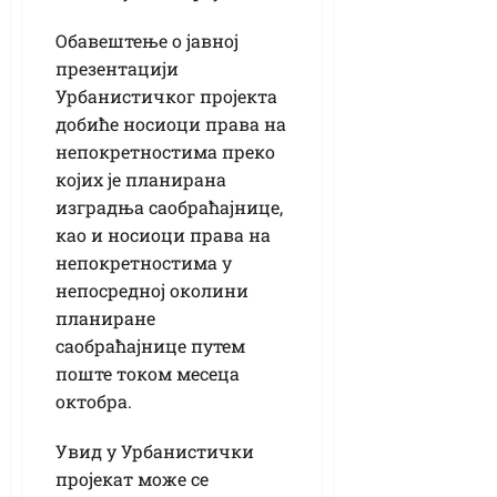
Обавештење о јавној
презентацији
Урбанистичког пројекта
добиће носиоци права на
непокретностима преко
којих је планирана
изградња саобраћајнице,
као и носиоци права на
непокретностима у
непосредној околини
планиране
саобраћајнице путем
поште током месеца
октобра.
Увид у Урбанистички
пројекат може се