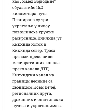
као „осмех Војводине“
обухватиће 16,2
километара пута.
Планирана су три
укрштања у нивоу
површинске кружне
раскрснице, Кикинда југ,
Кикинда исток и
Кикинда север. Траса
прелази преко више
мелиоративних канала,
преко канала ДТД,
Кикиндски канал на
граници деонице са
деоницом Нови Бечеј,
регионалних пруга,
државних и општинских
путева и укрштањима са