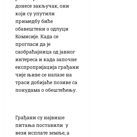
донесе закључак, они
који су упутили
примедбу биће
обавештени о одлуци
Комисије. Када се
прогласи да је
саобраћајница од јавног
интереса и када започне
експропријација грађани
чије њиве се налазе на
траси добијаће позиве са
понудама о обештећењу.
Грађани су највише
питања поставили у
вези исплате земље, а