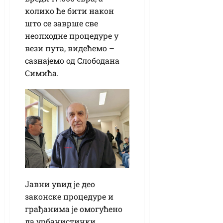
колико ће бити након
што се заврше све
неопходне процедуре у
вези пута, видећемо –
сазнајемо од Слободана
Симића.
Јавни увид је део
законске процедуре и
грађанима је омогућено
да урбанистички