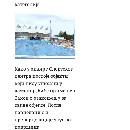
категорије.
Како у оквиру Спортског
центра постоје објекти
који нису уписани у
катастар, биће примењен
Закон о озакоњењу за
такве објекте. После
парцелације и
препарцелације укупна
површина