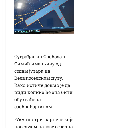
Суграђанин Слободан
Симић има њиву од
седам јутара на
Великоселском путу.
Како истиче дошао је да
види колико ће она бити
обухваћена
саобраћајницом.
-Укупно три парцеле које
поседујем налазе се једна