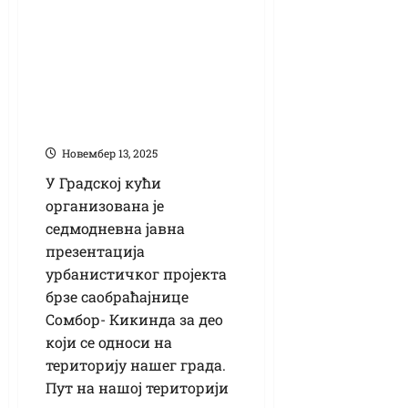
Јавна презентација
урбанистичког
пројкета брзе
саобраћајнице
Кикинда- Сомбор
Новембер 13, 2025
У Градској кући
организована је
седмодневна јавна
презентација
урбанистичког пројекта
брзе саобраћајнице
Сомбор- Кикинда за део
који се односи на
територију нашег града.
Пут на нашој територији