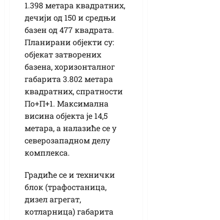
1.398 метара квадратних,
дечији од 150 и средњи
базен од 477 квадрата.
Планирани објекти су:
објекат затворених
базена, хоризонталног
габарита 3.802 метара
квадратних, спратности
По+П+1. Максимална
висина објекта је 14,5
метара, а налазиће се у
северозападном делу
комплекса.
Градиће се и технички
блок (трафостаница,
дизел агрегат,
котларница) габарита