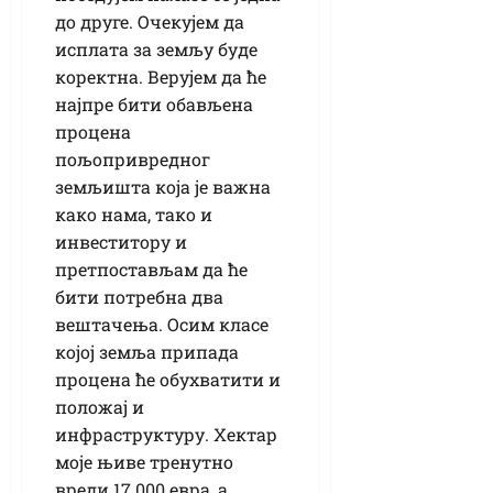
до друге. Очекујем да
исплата за земљу буде
коректна. Верујем да ће
најпре бити обављена
процена
пољопривредног
земљишта која је важна
како нама, тако и
инвеститору и
претпостављам да ће
бити потребна два
вештачења. Осим класе
којој земља припада
процена ће обухватити и
положај и
инфраструктуру. Хектар
моје њиве тренутно
вреди 17.000 евра, а