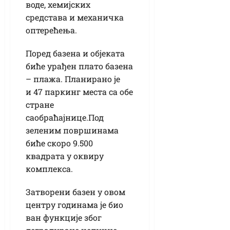
воде, хемијских
средстава и механичка
оптерећења.
Поред базена и објеката
биће урађен плато базена
– плажа. Планирано је
и 47 паркинг места са обе
стране
саобраћајнице.Под
зеленим површинама
биће скоро 9.500
квадрата у оквиру
комплекса.
Затворени базен у овом
центру годинама је био
ван функције због