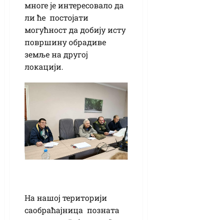
многе је интересовало да
ли ће постојати
могућност да добију исту
површину обрадиве
земље на другој
локацији.
На нашој територији
саобраћајница позната