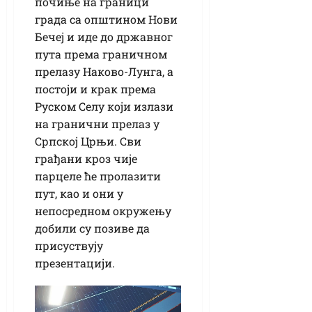
почиње на граници
града са општином Нови
Бечеј и иде до државног
пута према граничном
прелазу Наково-Лунга, а
постоји и крак према
Руском Селу који излази
на гранични прелаз у
Српској Црњи. Сви
грађани кроз чије
парцеле ће пролазити
пут, као и они у
непосредном окружењу
добили су позиве да
присуствују
презентацији.