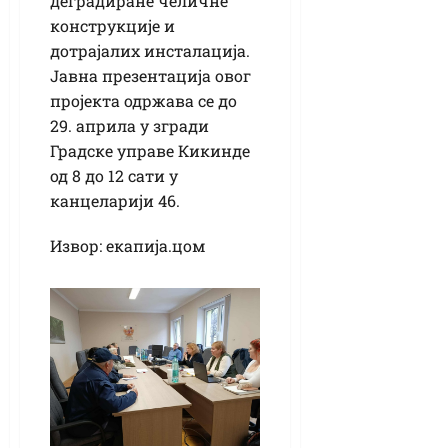
деградиране челичне
конструкције и
дотрајалих инсталација.
Јавна презентација овог
пројекта одржава се до
29. априла у згради
Градске управе Кикинде
од 8 до 12 сати у
канцеларији 46.
Извор: екапија.цом