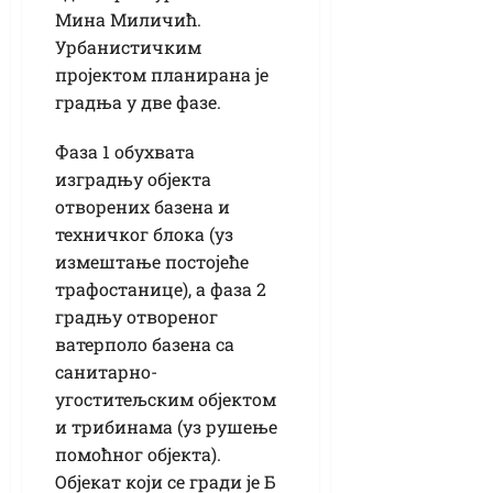
Мина Миличић.
Урбанистичким
пројектом планирана је
градња у две фазе.
Фаза 1 обухвата
изградњу објекта
отворених базена и
техничког блока (уз
измештање постојеће
трафостанице), а фаза 2
градњу отвореног
ватерполо базена са
санитарно-
угоститељским објектом
и трибинама (уз рушење
помоћног објекта).
Објекат који се гради је Б