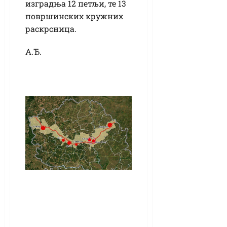
изградња 12 петљи, те 13
површинских кружних
раскрсница.
А.Ђ.
Израђен
урбанистички
пројекат за
деоницу брзе