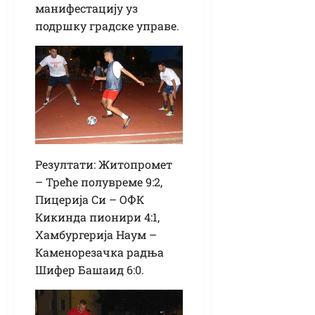
манифестацију уз
подршку градске управе.
Резултати: Житопромет
– Треће полувреме 9:2,
Пицерија Си – ОФК
Кикинда пионири 4:1,
Хамбургерија Наум –
Каменорезачка радња
Шифер Башаид 6:0.