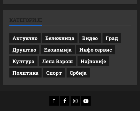
КАТЕГОРИЈЕ
Актуелно
Бележница
Видео
Град
Друштво
Економија
Инфо сервис
Култура
Лепа Варош
Најновије
Политика
Спорт
Србија
доwнлоад
Фацебоок
Инстаграм
Yоутубе