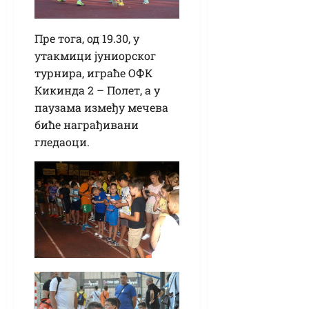
Пре тога, од 19.30, у
утакмици јуниорског
турнира, играће ОФК
Кикинда 2 – Полет, а у
паузама између мечева
биће награђивани
гледаоци.