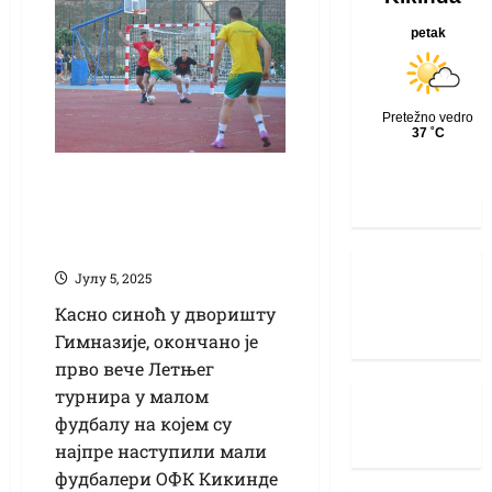
Стартовао Летњи
турнир у малом
фудбалу
Јулy 5, 2025
Касно синоћ у дворишту
Гимназије, окончано је
прво вече Летњег
турнира у малом
фудбалу на којем су
најпре наступили мали
фудбалери ОФК Кикинде