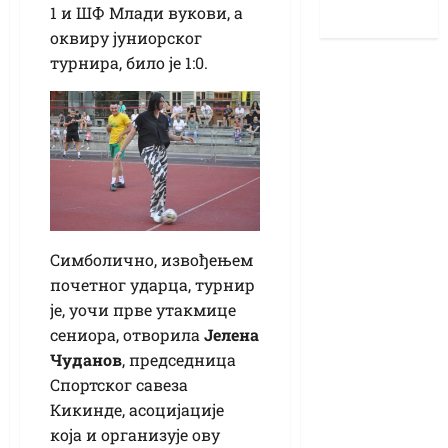
1 и ШФ Млади вукови, а
оквиру јуниорског
турнира, било је 1:0.
Симболично, извођењем
почетног ударца, турнир
је, уочи прве утакмице
сениора, отворила
Јелена
Чуданов
, председница
Спортског савеза
Кикинде, асоцијације
која и организује ову