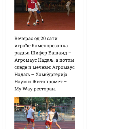
Вечерас од 20 сати
играће Каменорезачка
радња Шифер Башаид –
Агромаус Надаљ, а потом
следе и мечеви: Агромаус
Надаљ – Хамбургерија
Наум и Житопромет –
Мy Wаy ресторан.