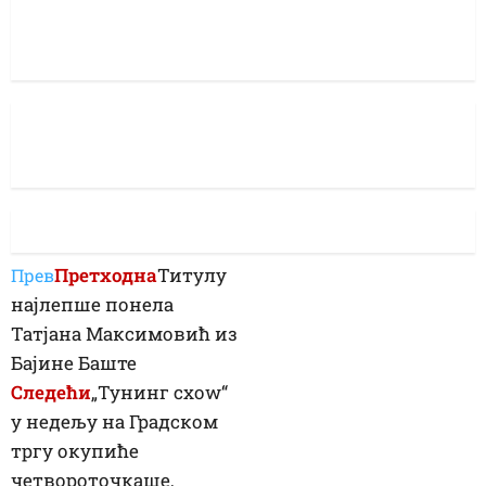
Претходна
Титулу
Прев
најлепше понела
Татјана Максимовић из
Бајине Баште
Следећи
„Тунинг схоw“
у недељу на Градском
тргу окупиће
четвороточкаше,