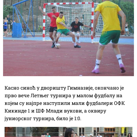
Касно синоћ у дворишту Гимназије, окончано је
прво вече Летњег турнира у малом фудбалу на
којем су најпре наступили мали фудбалери ОФК
Кикинде 1 и ШФ Млади вукови, а оквиру
јуниорског турнира, било је 1:0.