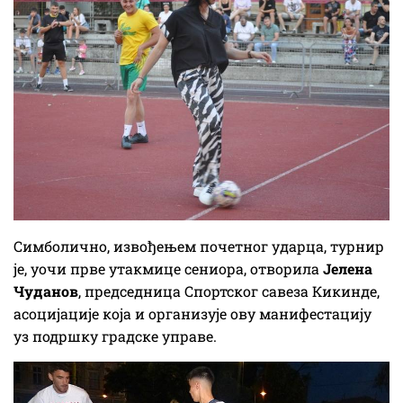
Симболично, извођењем почетног ударца, турнир
је, уочи прве утакмице сениора, отворила
Јелена
Чуданов
, председница Спортског савеза Кикинде,
асоцијације која и организује ову манифестацију
уз подршку градске управе.