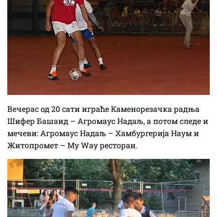
Вечерас од 20 сати играће Каменорезачка радња
Шифер Башаид – Агромаус Надаљ, а потом следе и
мечеви: Агромаус Надаљ – Хамбургерија Наум и
Житопромет – Мy Wаy ресторан.