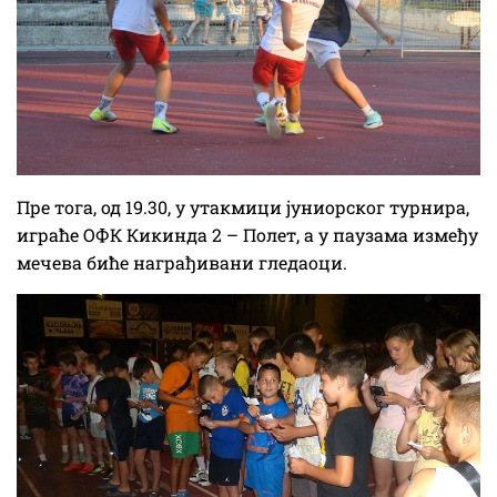
Пре тога, од 19.30, у утакмици јуниорског турнира,
играће ОФК Кикинда 2 – Полет, а у паузама између
мечева биће награђивани гледаоци.