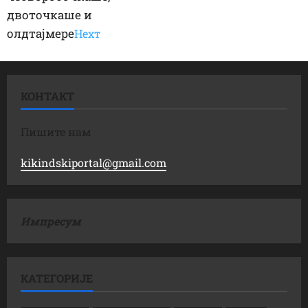
двоточкаше и
олдтајмере
Неxт
КОНТАКТ
Пишите нам
kikindskiportal@gmail.com
Импресум
КАТЕГОРИЈЕ