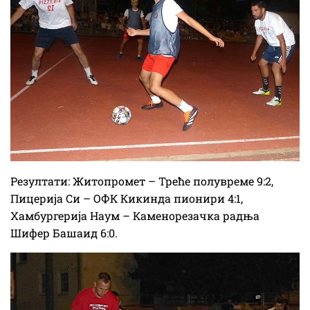
Резултати: Житопромет – Треће полувреме 9:2,
Пицерија Си – ОФК Кикинда пионири 4:1,
Хамбургерија Наум – Каменорезачка радња
Шифер Башаид 6:0.