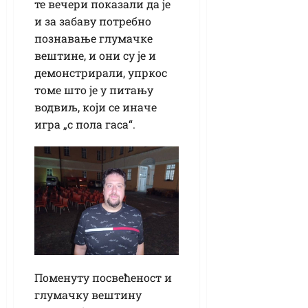
те вечери показали да је
и за забаву потребно
познавање глумачке
вештине, и они су је и
демонстрирали, упркос
томе што је у питању
водвиљ, који се иначе
игра „с пола гаса“.
Поменуту посвећеност и
глумачку вештину