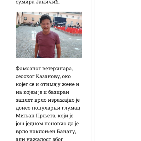
сумира Јаничић.
Фамозног ветеринара,
сеоског Казанову, око
којег се и отимају жене и
на којем је и базиран
заплет врло изражајно је
донео популарни глумац
Миљан Прљета, који је
још једном поновио да је
врло наклоњен Банату,
али нажалост због