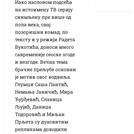
Иако насловом подсећа
на истоимену ТВ серију
снимљену пре више од
пола века, овај
позоришни комад, по
тексту и у режији Радета
Вукотића, доноси много
савременије сеоске згоде
и незгоде. Вечна тема
брачне прељубе основни
је мотив овог водвиља.
Глумци Саша Пантић,
Немања Јаничић, Мира
Ђурђевић, Славица
Љујић, Даница
Тодоровић и Миљан
Прљета су духовитим
репликама доводили