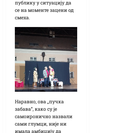
публику у ситуацију да
се на моменте зацени од
смеха.
Наравно, ова „пучка
забава“, како су је
самоиронично назвали
сами глумци, није ни
имала амбицију да