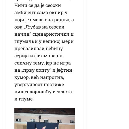
Чини се да је сеоски
амбијент само оквир у
који је смештена радња, а
ова „Љубав на сеоски
начин“ сценаристички и
глумачки у великој мери
превазилази већину
серија и филмова на
сличну тему, јер не игра
на „прву лопту“ и јефтин
хумор, већ напротив,
уверљивост постиже
вишеслојношћу и текста
и глуме.