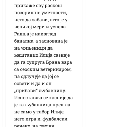
прикаже сву раскош
позоришне уметности,
него да забави, што је у
великој мери и успела.
Радња је наизглед
банална, а заснована је
на чињеници да
мештаних Илија сазнаје
да га супруга Брана вара
са сеоским ветеринаром,
па одлучује да јој се
освети и да и он
„прибави“ љубавницу.
Испоставља се касније да
је та љубавница прешла
не само у табор Илије,
него игра и, фудбалски
речено, на двојну