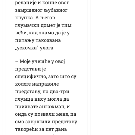
релације и конце овог
замршеног љубавног
клупка. А његов
глумачки домет је тим
већи, кад знамо да је у
питању такозвана
„ускочка“ улога:
– Моје учешће у овој
представи је
специфично, зато што су
колеге направиле
представу, па два-три
глумца нису могла да
прихвате ангажман, и
онда су позвали мене, па
смо завршили представу
такорећи за пет дана –