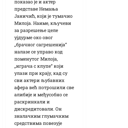
показао је и актер
представе Немања
Јаничић, који је тумачио
Милоја. Наиме, кључеви
за разрешење целе
ујдурме око овог
„брачног сагрешенија“
налазе се управо код
поменутог Милоја,
„играча с клупе“ који
улази при крају, кад су
сви актери љубавних
афера већ потрошили све
алибије и међусобно се
раскринкали и
дискредитовали. Он
зналачким глумачким
средствима повезује