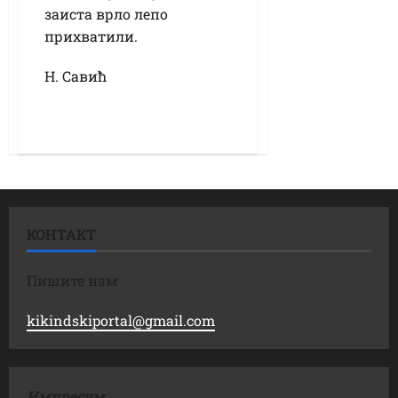
заиста врло лепо
прихватили.
Н. Савић
КОНТАКТ
Пишите нам
kikindskiportal@gmail.com
Импресум