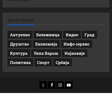
КАТЕГОРИЈЕ
Актуелно
Бележница
Видео
Град
Друштво
Економија
Инфо сервис
Култура
Лепа Варош
Најновије
Политика
Спорт
Србија
доwнлоад
Фацебоок
Инстаграм
Yоутубе