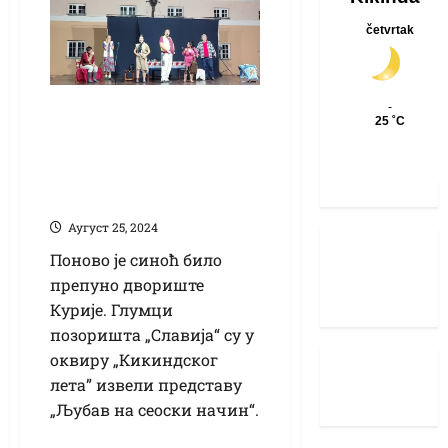
Представа
Позоришта
„Славија” разгалила
Кикинђане
Аугуст 25, 2024
Поново је синоћ било
препуно двориште
Курије. Глумци
позоришта „Славија“ су у
оквиру „Кикиндског
лета” извели представу
„Љубав на сеоски начин“.