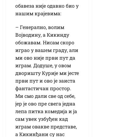
обавеза није одавно био у
нашим крајевима:
– Генерално, волим
Војводину, а Кикинду
обожавам. Нисам скоро
играо у вашем граду, али
ми ово није први пут да
играм. Додуше, у овом
дворишту Курије ми јесте
први пут и ово је заиста
фантастичан простор.
Ми смо дали све од себе,
јер је ово пре свега једна
лепа питка комедија и ја
сам увек узбуђен кад
играм овакве представе,
а Кикинђани су нас