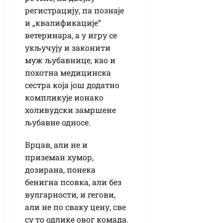
регистрацију, па познаје
и „квалификације“
ветеринара, а у игру се
укључују и законити
муж љубавнице, као и
похотна медицинска
сестра која још додатно
компликује ионако
холивудски замршене
љубавне односе.
Врцав, али не и
приземан хумор,
дозирана, понека
бенигна псовка, али без
вулгарности, и гегови,
али не по сваку цену, све
су то одлике овог комада.