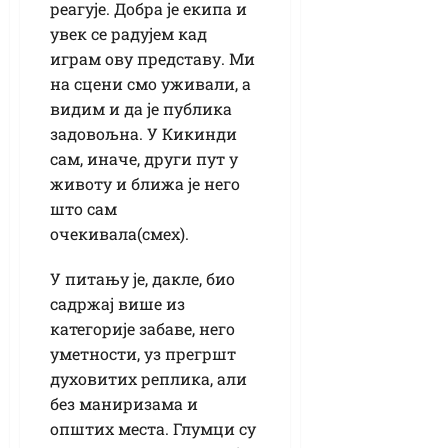
реагује. Добра је екипа и
увек се радујем кад
играм ову представу. Ми
на сцени смо уживали, а
видим и да је публика
задовољна. У Кикинди
сам, иначе, други пут у
животу и ближа је него
што сам
очекивала(смех).
У питању је, дакле, био
садржај више из
категорије забаве, него
уметности, уз прегршт
духовитих реплика, али
без маниризама и
општих места. Глумци су