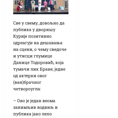
Све у свему, довољно да
публика у дворишу
Курије позитивно
одреагује на дешавања
на сцени, о чему сведоче
и утисци глумице
Данице Тодоровић, која
тумачи лик Бране, једне
од актерки овог
(ван)брачног
четвороугла:
– Ово је један веома
занимљив водвиљ и
публика јако лепо