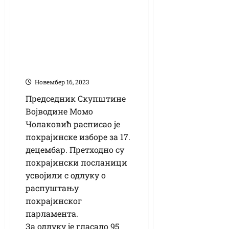
Расписани
покрајински
избори, распуштена
Скупштина
Војводине
Новембер 16, 2023
Председник Скупштине
Војводине Момо
Чолаковић расписао је
покрајинске изборе за 17.
децембар. Претходно су
покрајински посланици
усвојили с одлуку о
распуштању
покрајинског
парламента.
За одлуку је гласало 95