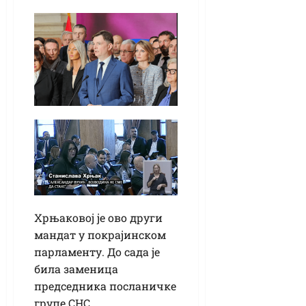
Хрњаковој је ово други
мандат у покрајинском
парламенту. До сада је
била заменица
председника посланичке
групе СНС.