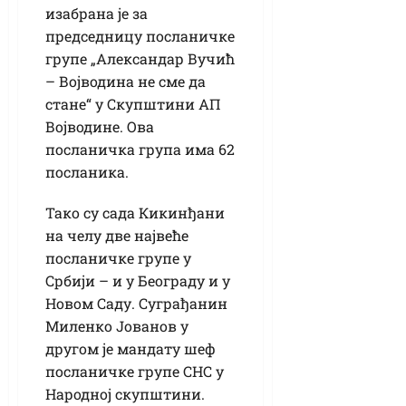
изабрана је за
председницу посланичке
групе „Александар Вучић
– Војводина не сме да
стане“ у Скупштини АП
Војводине. Ова
посланичка група има 62
посланика.
Тако су сада Кикинђани
на челу две највеће
посланичке групе у
Србији – и у Београду и у
Новом Саду. Суграђанин
Миленко Јованов у
другом је мандату шеф
посланичке групе СНС у
Народној скупштини.