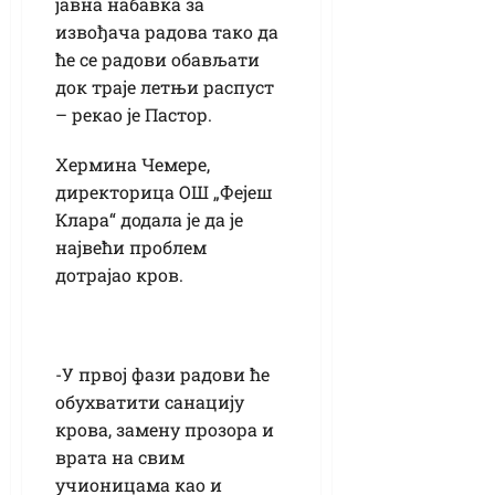
јавна набавка за
извођача радова тако да
ће се радови обављати
док траје летњи распуст
– рекао је Пастор.
Хермина Чемере,
директорица ОШ „Фејеш
Клара“ додала је да је
највећи проблем
дотрајао кров.
-У првој фази радови ће
обухватити санацију
крова, замену прозора и
врата на свим
учионицама као и