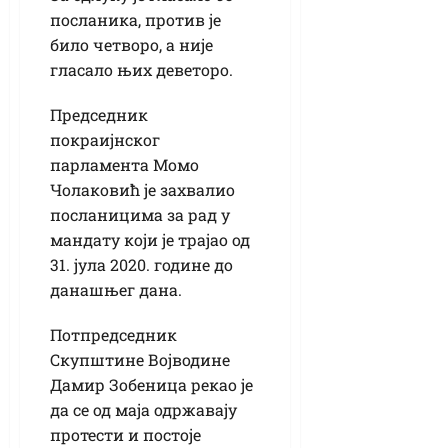
посланика, против је
било четворо, а није
гласало њих деветоро.
Председник
покраијнског
парламента Момо
Чолаковић је захвалио
посланицима за рад у
мандату који је трајао од
31. јула 2020. године до
данашњег дана.
Потпредседник
Скупштине Војводине
Дамир Зобеница рекао је
да се од маја одржавају
протести и постоје