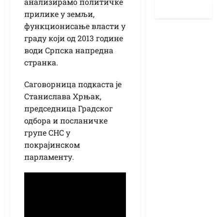
анализирамо политичке
прилике у земљи,
функционисање власти у
граду који од 2013 године
води Српска напредна
странка.
Саговорница подкаста је
Станислава Хрњак,
председница Градског
одбора и посланичке
групе СНС у
покрајинском
парламенту.