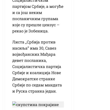
Социјалистичком
партијом Србије, а могуће
и са још неким
посланичким групама
које су прешле цензус –
рекао је Зобеница.
Листа „Србија против
насиља” има 30, Савез
војвођанских Мађара
девет посланика,
Социјалистичка партија
Србије и коалиција Нове
Демократске странке
Србије по седам мандата
и Руска странка један.