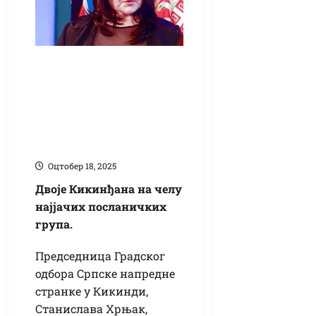
Станислава Хрњак
на челу
посланичке групе
СНС у Скупштини
Војводине
Оцтобер 18, 2025
Двоје Кикинђана на челу
најјачих посланичких
група.
Председница Градског
одбора Српске напредне
странке у Кикинди,
Станислава Хрњак,