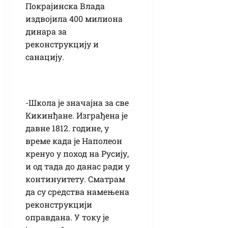
Покрајинска Влада
издвојила 400 милиона
динара за
реконструкцију и
санацију.
-Школа је значајна за све
Кикинђане. Изграђена је
давне 1812. године, у
време када је Наполеон
кренуо у поход на Русију,
и од тада до данас ради у
континуитету. Сматрам
да су средства намењена
реконструкцији
оправдана. У току је