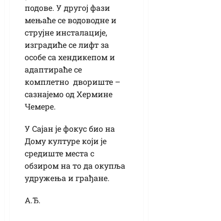
подове. У другој фази
мењаће се водоводне и
струјне инсталације,
изградиће се лифт за
особе са хендикепом и
адаптираће се
комплетно двориште –
сазнајемо од Хермине
Чемере.
У Сајан је фокус био на
Дому културе који је
средиште места с
обзиром на то да окупља
удружења и грађане.
А.Ђ.