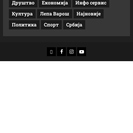
Друштво
Економија
Инфо сервис
Култура
Лепа Варош
Најновије
Политика
Спорт
Србија
доwнлоад
Фацебоок
Инстаграм
Yоутубе