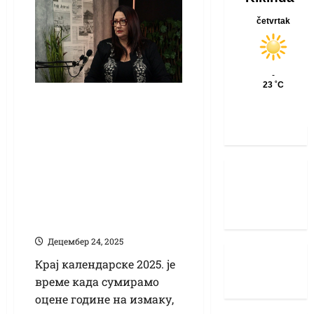
(ВИДЕО) Гошћа
подкаста је
Станислава Хрњак,
председница
посланичке групе
СНС у Скупштини
Војводине
Децембер 24, 2025
Крај календарске 2025. је
време када сумирамо
оцене године на измаку,