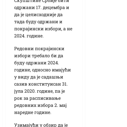
Скупштине Србије бити
одржани 17. децембра и
да је целисходније да
тада буду одржани и
покрајински избори, а не
2024. године.
Редовни покрајински
избори требало би да
буду одржани 2024.
године, односно имајући
у виду да је садашњи
сазив конституисан 31.
јула 2020. године, па је
рок за расписивање
редовних избора 2. мај
наредне године.
Узимајући у обзир да је