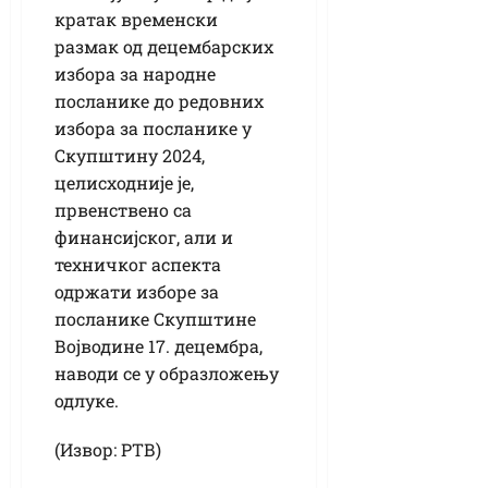
кратак временски
размак од децембарских
избора за народне
посланике до редовних
избора за посланике у
Скупштину 2024,
целисходније је,
првенствено са
финансијског, али и
техничког аспекта
одржати изборе за
посланике Скупштине
Војводине 17. децембра,
наводи се у образложењу
одлуке.
(Извор: РТВ)