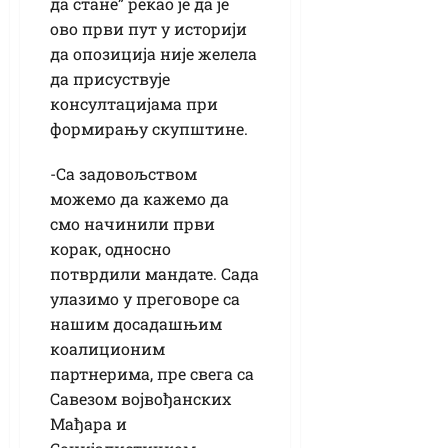
да стане” рекао је да је
ово први пут у историји
да опозиција није желела
да присуствује
консултацијама при
формирању скупштине.
-Са задовољством
можемо да кажемо да
смо начинили први
корак, односно
потврдили мандате. Сада
улазимо у преговоре са
нашим досадашњим
коалиционим
партнерима, пре свега са
Савезом војвођанских
Мађара и