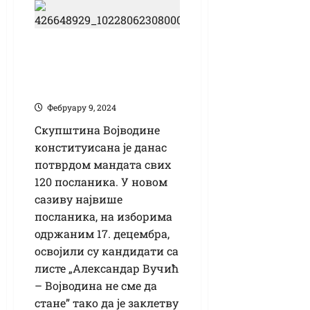
Конституисана
Скупштина
Војводине
Фебруарy 9, 2024
Скупштина Војводине
конституисана је данас
потврдом мандата свих
120 посланика. У новом
сазиву највише
посланика, на изборима
одржаним 17. децембра,
освојили су кандидати са
листе „Александар Вучић
– Војводина не сме да
стане” тако да је заклетву