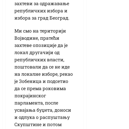
захтеви за одражавање
републичких избора и
избора за град Београд.
Ми смо на територији
Војводине, пратећи
захтеве опозиције да је
локал другачији од
републичких власти,
поштовали да се не иде
на локалне изборе, рекао
је Зобеница и подсетио
да се према роковима
покрајинског
парламента, после
усвајања буџета, доноси
и одлука о распуштању
Скупштине и потом