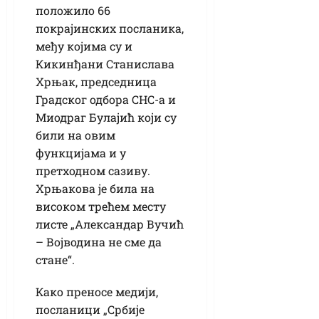
положило 66
покрајинских посланика,
међу којима су и
Кикинђани Станислава
Хрњак, председница
Градског одбора СНС-а и
Миодраг Булајић који су
били на овим
функцијама и у
претходном сазиву.
Хрњакова је била на
високом трећем месту
листе „Александар Вучић
– Војводина не сме да
стане“.
Како преносе медији,
посланици „Србије