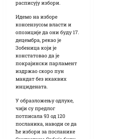
расписују избори.
Идемо на изборе
консензусом власти и
опозиције да они буду 17.
децембра, рекао је
Зобеница који је
констатовао да је
покрајински парламент
издржао скоро пун
мандат без икаквих
инцидената.
У образложењу одлуке,
чији су предлог
потписала 93 од 120
посланика, наводи се да
ће избори за посланике