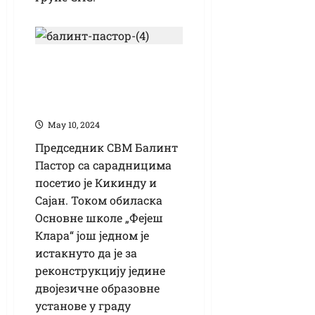
Балинт Пастор у
посети Кикинди и
Сајану
Маy 10, 2024
Председник СВМ Балинт
Пастор са сарадницима
посетио је Кикинду и
Сајан. Током обиласка
Основне школе „Фејеш
Клара“ још једном је
истакнуто да је за
реконструкцију једине
двојезичне образовне
установе у граду