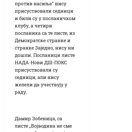
против насиља” нису
присуствовали седници
и били су у посланичком
клубу, а четири
посланика са те листе, из
Демократске странке и
странке Заједно, нису ни
дошли. Посланици листе
НАДА-Нови ДШ-ПОКС
присуствовали су
седници, али нису
желели да учествују у
раду.
Дамир Зобеница, са
листе „Војводина не сме