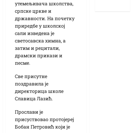
утемељивача школства,
српске цркве и
државности. На почетку
приредбе у школској
сали изведена је
светосавска химна, а
затим и рецитали,
драмски прикази и
песме.
Све присутне
поздравила је
директорица школе
Славица Лазић.
Прослави је
присуствовао протојереј
Бобан Петровић који је