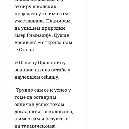
оквиру школских
пројеката у којима сам
учествовала. Планирам
да упишем природни
смер Гимназије „Душан
Васиљев“ – открила нам
је Сташа.
И Огњену Орашанину
основна школа остаће у
најлепшем сећању.
-Трудио сам се и успео у
томе да остварим
одличан успех током
досадашњег школовања,
а имао сам и резултате
на такмичењима.