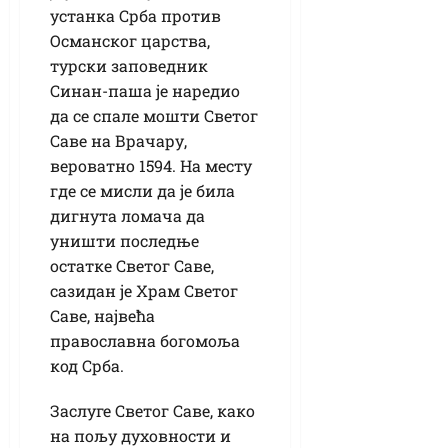
устанка Срба против
Османског царства,
турски заповедник
Синан-паша је наредио
да се спале мошти Светог
Саве на Врачару,
вероватно 1594. На месту
где се мисли да је била
дигнута ломача да
уништи последње
остатке Светог Саве,
сазидан је Храм Светог
Саве, највећа
православна богомоља
код Срба.
Заслуге Светог Саве, како
на пољу духовности и