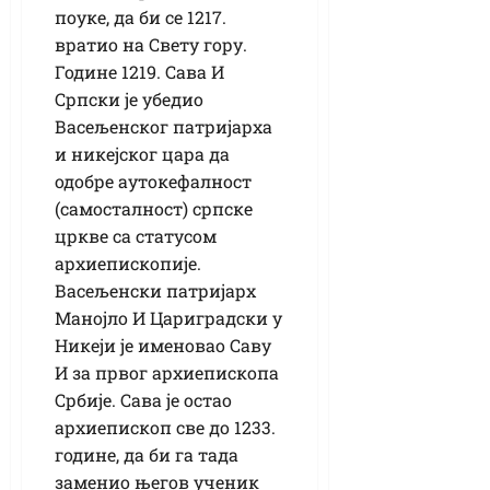
поуке, да би се 1217.
вратио на Свету гору.
Године 1219. Сава И
Српски је убедио
Васељенског патријарха
и никејског цара да
одобре аутокефалност
(самосталност) српске
цркве са статусом
архиепископије.
Васељенски патријарх
Манојло И Цариградски у
Никеји је именовао Саву
И за првог архиепископа
Србије. Сава је остао
архиепископ све до 1233.
године, да би га тада
заменио његов ученик