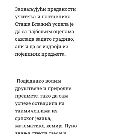
Захваљујући преданости
учитеља и наставника
Сташа Блажић успела је
да са најбољим оценама
савлада задато градиво,
али и да се издвоји из
појединих предмета.
-Подједнако волим
друштвене и природне
предмете, тако да сам
успехе остварила на
такмичењима из
српског језика,
математике, хемије. Пуно
знања стекла сам и у