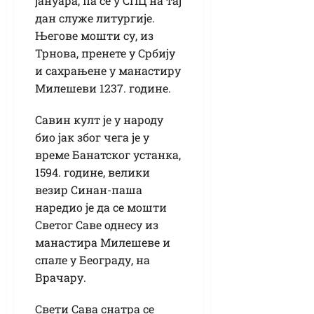
јануара, па се у СПЦ на тај
дан служе литургије.
Његове мошти су, из
Трнова, пренете у Србију
и сахрањене у манастиру
Милешеви 1237. године.
Савин култ је у народу
био јак због чега је у
време Банатског устанка,
1594. године, велики
везир Синан-паша
наредио је да се мошти
Светог Саве однесу из
манастира Милешеве и
спале у Београду, на
Врачару.
Свети Сава снатра се