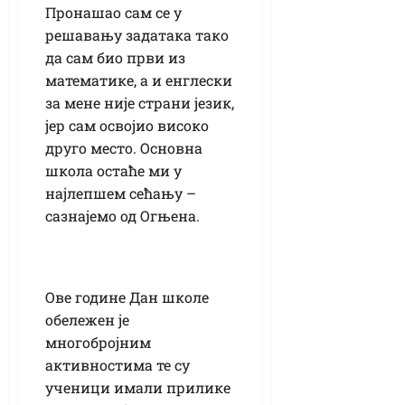
Пронашао сам се у
решавању задатака тако
да сам био први из
математике, а и енглески
за мене није страни језик,
јер сам освојио високо
друго место. Основна
школа остаће ми у
најлепшем сећању –
сазнајемо од Огњена.
Ове године Дан школе
обележен је
многобројним
активностима те су
ученици имали прилике