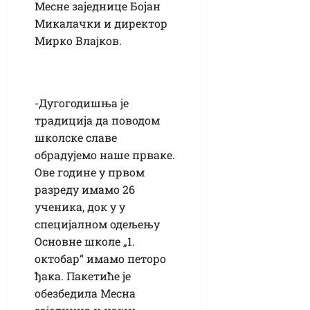
Месне заједнице Бојан
Микалачки и директор
Мирко Влајков.
-Дугогодишња је
традиција да поводом
школске славе
обрадујемо наше прваке.
Ове године у првом
разреду имамо 26
ученика, док у у
специјалном одељењу
Основне школе „1.
октобар“ имамо петоро
ђака. Пакетиће је
обезбедила Месна