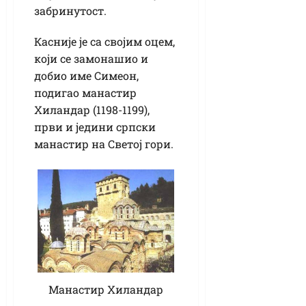
забринутост.
Касније је са својим оцем,
који се замонашио и
добио име Симеон,
подигао манастир
Хиландар (1198-1199),
први и једини српски
манастир на Светој гори.
Манастир Хиландар