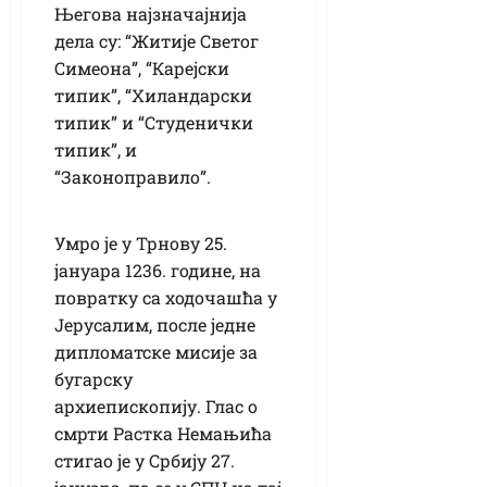
Његова најзначајнија
дела су: “Житије Светог
Симеона”, “Карејски
типик”, “Хиландарски
типик” и “Студенички
типик”, и
“Законоправило”.
Умро је у Трнову 25.
јануара 1236. године, на
повратку са ходочашћа у
Јерусалим, после једне
дипломатске мисије за
бугарску
архиепископију. Глас о
смрти Растка Немањића
стигао је у Србију 27.