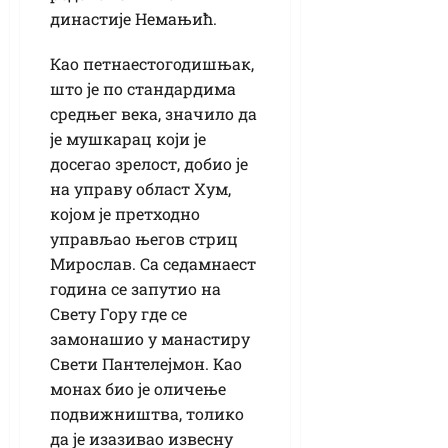
династије Немањић.
Као петнаестогодишњак,
што је по стандардима
средњег века, значило да
је мушкарац који је
досегао зрелост, добио је
на управу област Хум,
којом је претходно
управљао његов стриц
Мирослав. Са седамнаест
година се запутио на
Свету Гору где се
замонашио у манастиру
Свети Пантелејмон. Као
монах био је оличење
подвижништва, толико
да је изазивао извесну