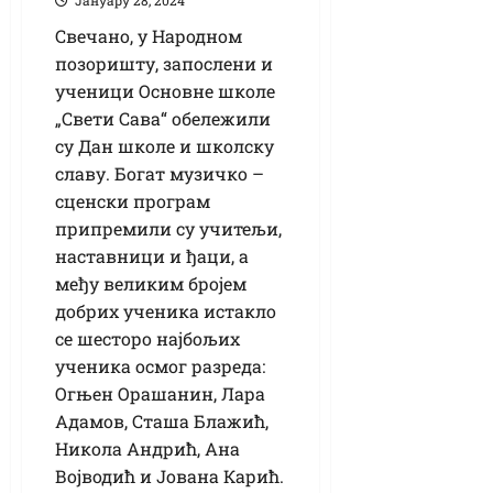
Свечано, у Народном
позоришту, запослени и
ученици Основне школе
„Свети Сава“ обележили
су Дан школе и школску
славу. Богат музичко –
сценски програм
припремили су учитељи,
наставници и ђаци, а
међу великим бројем
добрих ученика истакло
се шесторо најбољих
ученика осмог разреда:
Огњен Орашанин, Лара
Адамов, Сташа Блажић,
Никола Андрић, Ана
Војводић и Јована Карић.