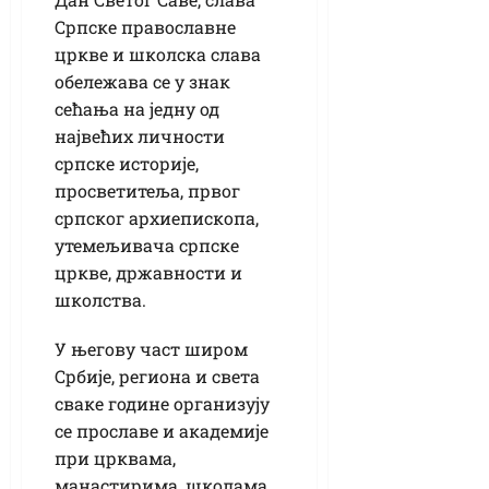
Српске православне
цркве и школска слава
обележава се у знак
сећања на једну од
највећих личности
српске историје,
просветитеља, првог
српског архиепископа,
утемељивача српске
цркве, државности и
школства.
У његову част широм
Србије, региона и света
сваке године организују
се прославе и академије
при црквама,
манастирима, школама