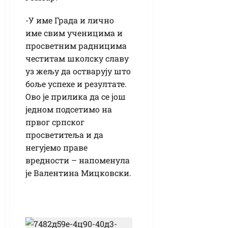
-У име Града и лично
име свим ученицима и
просветним радницима
честитам школску славу
уз жељу да остварују што
боље успехе и резултате.
Ово је прилика да се још
једном подсетимо на
првог српског
просветитеља и да
негујемо праве
вредности – напоменула
је Валентина Мицковски.