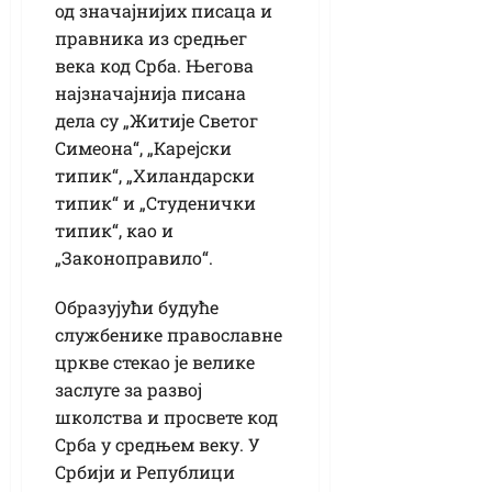
од значајнијих писаца и
правника из средњег
века код Срба. Његова
најзначајнија писана
дела су „Житије Светог
Симеона“, „Карејски
типик“, „Хиландарски
типик“ и „Студенички
типик“, као и
„Законоправило“.
Образујући будуће
службенике православне
цркве стекао је велике
заслуге за развој
школства и просвете код
Срба у средњем веку. У
Србији и Републици