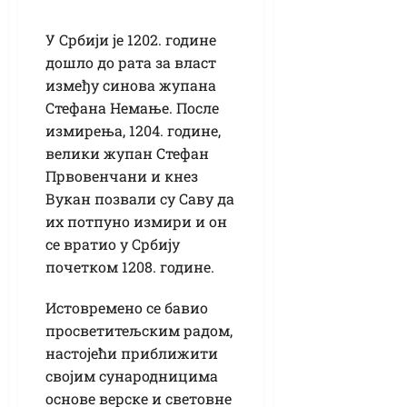
У Србији је 1202. године
дошло до рата за власт
између синова жупана
Стефана Немање. После
измирења, 1204. године,
велики жупан Стефан
Првовенчани и кнез
Вукан позвали су Саву да
их потпуно измири и он
се вратио у Србију
почетком 1208. године.
Истовремено се бавио
просветитељским радом,
настојећи приближити
својим сународницима
основе верске и световне