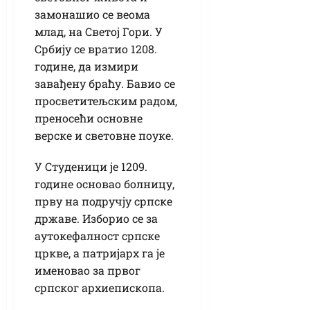
замонашио се веома
млад, на Светој Гори. У
Србију се вратио 1208.
године, да измири
завађену браћу. Бавио се
просветитељским радом,
преносећи основне
верске и световне поуке.
У Студеници је 1209.
године основао болницу,
прву на подручју српске
државе. Изборио се за
аутокефалност српске
цркве, а патријарх га је
именовао за првог
српског архиепископа.