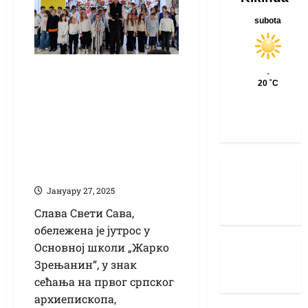
Приредбом и
резањем славског
колача у ОШ „Жарко
Зрењанин“
обележена школска
слава
Јануарy 27, 2025
Слава Свети Сава,
обележена је јутрос у
Основној школи „Жарко
Зрењанин“, у знак
сећања на првог српског
архиепископа,