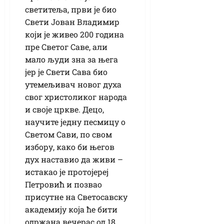
светитеља, први је био
Свети Јован Владимир
који је живео 200 година
пре Светог Саве, али
мало људи зна за њега
јер је Свети Сава био
утемељивач новог духа
свог христоликог народа
и своје цркве. Децо,
научите једну песмицу о
Светом Сави, по свом
избору, како би његов
дух наставио да живи –
истакао је протојереј
Петровић и позвао
присутне на Светосавску
академију која ће бити
одржана вечерас од 18