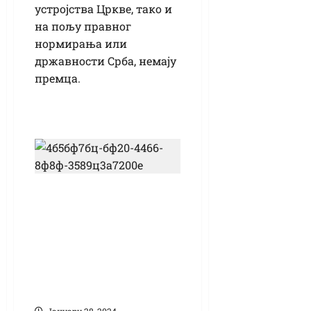
устројства Цркве, тако и
на пољу правног
нормирања или
државности Срба, немају
премца.
Свечаном
академијом и
доделом плакета
најбољима
обележен Дан
школе „Свети Сава“
Јануарy 28, 2024