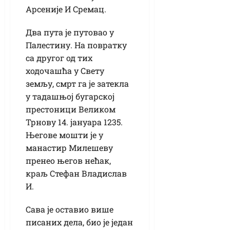
Арсеније И Сремац.
Два пута је путовао у
Палестину. На повратку
са другог од тих
ходочашћа у Свету
земљу, смрт га је затекла
у тадашњој бугарској
престоници Великом
Трнову 14. јануара 1235.
Његове мошти је у
манастир Милешеву
пренео његов нећак,
краљ Стефан Владислав
И.
Сава је оставио више
писаних дела, био је један