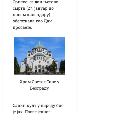
Српској се дан његове
смрти (27. јануар по
новом календару)
обележава као Дан
просвете.
Храм Светог Саве у
Београду
Савин култ у народу био
је јак. После једног