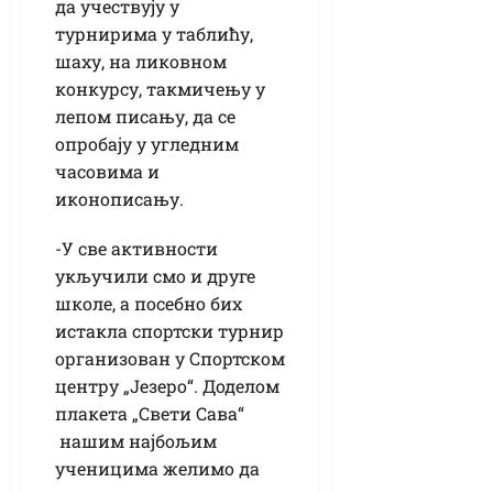
да учествују у
турнирима у таблићу,
шаху, на ликовном
конкурсу, такмичењу у
лепом писању, да се
опробају у угледним
часовима и
иконописању.
-У све активности
укључили смо и друге
школе, а посебно бих
истакла спортски турнир
организован у Спортском
центру „Језеро“. Доделом
плакета „Свети Сава“
нашим најбољим
ученицима желимо да