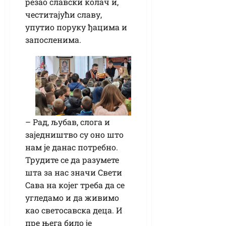
резао славски колач и,
честитајући славу,
упутио поруку ђацима и
запосленима.
– Рад, љубав, слога и
заједништво су оно што
нам је данас потребно.
Трудите се да разумете
шта за нас значи Свети
Сава на којег треба да се
угледамо и да живимо
као светосавска деца. И
пре њега било је