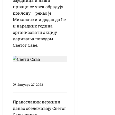
заједница и наши
прваци се увек обрадују
поклону – рекао је
Микалачки и додао да ће
и наредних година
организовати акцију
даривања поводом
Светог Саве.
Данас је школска
слава Свети Сава
Јануарy 27, 2023
Православни верници
данас обележавају Светог
Саву, првог