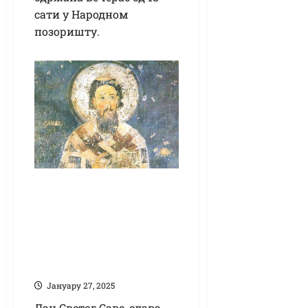
сати у Народном
позоришту.
Данас је празник
посвећен Светом
Сави, народном
учитељу и
просветитељу
Јануарy 27, 2025
Дан Светог Саве, слава