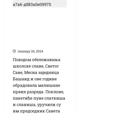
Прваци из Башаида
добили поклоне
Месне заједнице
поводом Светог
Саве
Јануарy 26, 2024
Поводом обележавања
школске славе, Светог
Саве, Месна заједница
Башаид и ове године
обрадовала малишане
првих разреда. Поклоне,
пакетиће пуне слаткиша
и сланиша, уручили су
им председник Савета