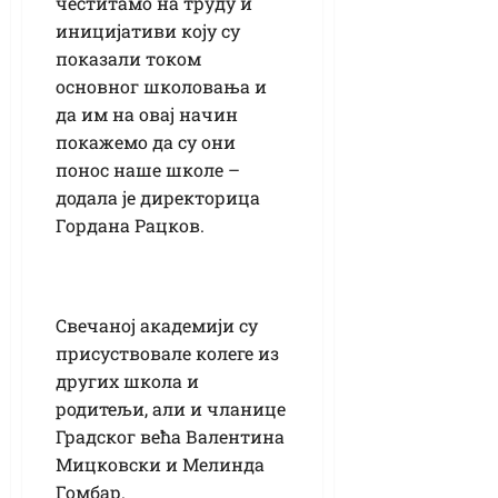
честитамо на труду и
иницијативи коју су
показали током
основног школовања и
да им на овај начин
покажемо да су они
понос наше школе –
додала је директорица
Гордана Рацков.
Свечаној академији су
присуствовале колеге из
других школа и
родитељи, али и чланице
Градског већа Валентина
Мицковски и Мелинда
Гомбар.