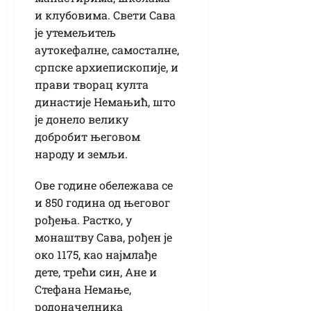
и клубовима. Свети Сава
је утемељитељ
аутокефалне, самосталне,
српске архиепископије, и
прави творац култа
династије Немањић, што
је донело велику
добробит његовом
народу и земљи.
Ове године обележава се
и 850 година од његовог
рођења. Растко, у
монаштву Сава, рођен је
око 1175, као најмлађе
дете, трећи син, Ане и
Стефана Немање,
родоначелника