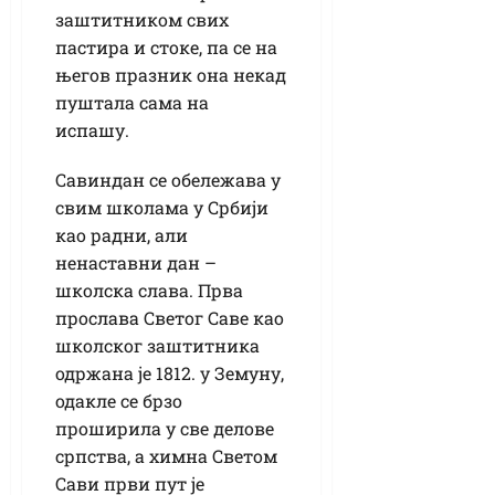
заштитником свих
пастира и стоке, па се на
његов празник она некад
пуштала сама на
испашу.
Савиндан се обележава у
свим школама у Србији
као радни, али
ненаставни дан –
школска слава. Прва
прослава Светог Саве као
школског заштитника
одржана је 1812. у Земуну,
одакле се брзо
проширила у све делове
српства, а химна Светом
Сави први пут је