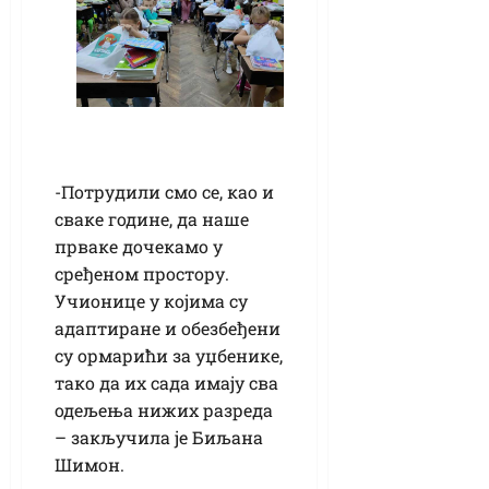
-Потрудили смо се, као и
сваке године, да наше
прваке дочекамо у
сређеном простору.
Учионице у којима су
адаптиране и обезбеђени
су ормарићи за уџбенике,
тако да их сада имају сва
одељења нижих разреда
– закључила је Биљана
Шимон.