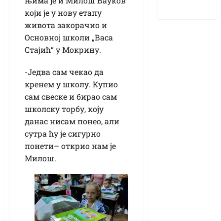
њима је и Милош Бауков
који је у нову етапу
живота закорачио и
Основној школи „Васа
Стајић“ у Мокрину.
-Једва сам чекао да
кренем у школу. Купио
сам свеске и бирао сам
школску торбу, коју
данас нисам понео, али
сутра ћу је сигурно
понети– открио нам је
Милош.