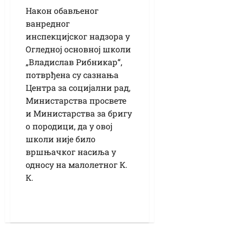
Након обављеног
ванредног
инспекцијског надзора у
Огледној основној школи
„Владислав Рибникар“,
потврђена су сазнања
Центра за социјални рад,
Министарства просвете
и Министарства за бригу
о породици, да у овој
школи није било
вршњачког насиља у
односу на малолетног К.
К.