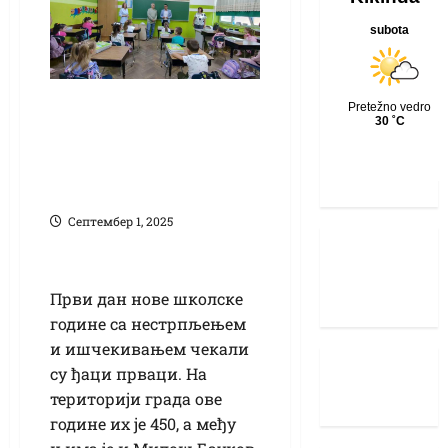
Почела нова
школска година:
Први пут у ђачким
клупама 450 првака
Септембер 1, 2025
Први дан нове школске
године са нестрпљењем
и ишчекивањем чекали
су ђаци прваци. На
територији града ове
године их је 450, а међу