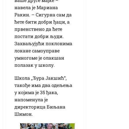
ваше друге мајке –
навела је Мариана
Ракин. – Сигурна сам да
ћете бити добри ђаци, а
првенствено да ћете
постати добри људи.
Захваљујући поклонима
локане самоуправе
умногоме је олакшан
полазак у школу.
Школа „Ђура Јакшић“,
такође има два одељења
у којима је 35 ђака,
напоменула је
директорица Биљана
Шимон.