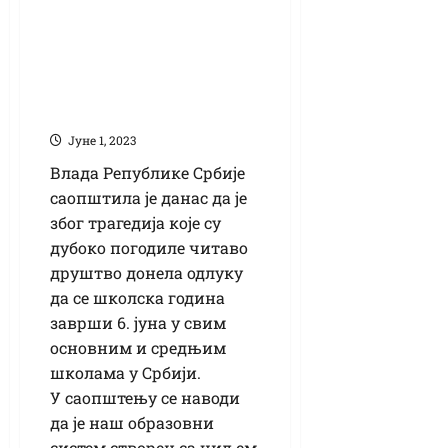
Школска година се
завршава 6. јуна у
свим школама у
Србији
Јуне 1, 2023
Влада Републике Србије
саопштила је данас да је
због трагедија које су
дубоко погодиле читаво
друштво донела одлуку
да се школска година
заврши 6. јуна у свим
основним и средњим
школама у Србији.
У саопштењу се наводи
да је наш образовни
систем створен са циљем