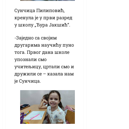
Сунчица Пилиповић,
кренула је у први разред
у школу „Ђура Јакшић“.
-Заједно са својим
другарима научићу пуно
тога. Првог дана школе
упознали смо
учитељицу, цртали смо и
дружили се – казала нам
је Сунчица.