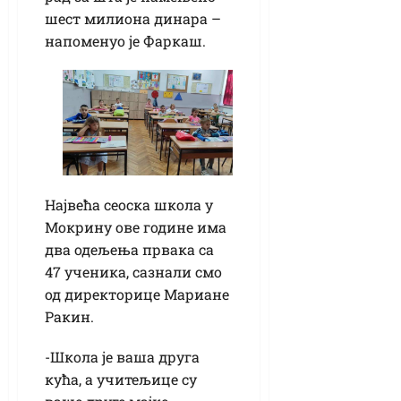
шест милиона динара –
напоменуо је Фаркаш.
Највећа сеоска школа у
Мокрину ове године има
два одељења првака са
47 ученика, сазнали смо
од директорице Мариане
Ракин.
-Школа је ваша друга
кућа, а учитељице су