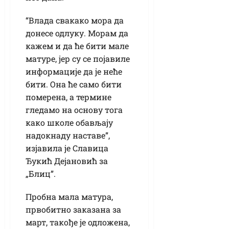
“Влада свакако мора да
донесе одлуку. Морам да
кажем и да ће бити мале
матуре, јер су се појавиле
информације да је неће
бити. Она ће само бити
померена, а термине
гледамо на основу тога
како школе обављају
надокнаду наставе”,
изјавила је Славица
Ђукић Дејановић за
„Блиц”.
Пробна мала матура,
првобитно заказана за
март, такође је одложена,