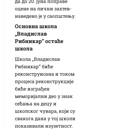
да до 20. јуна поправе
оцене на лични захтев-
наведено је у саопштењу.
Основна школа
„Владислав
Рибникар“ остаће
школа
Школа „Владислав
Рибникар” биће
реконструисана и током
процеса реконструкције
биће изграђен
меморијални део у знак
сећања на децу и
школског чувара, који су
свакога дана у тој школи
показивали изузетност.