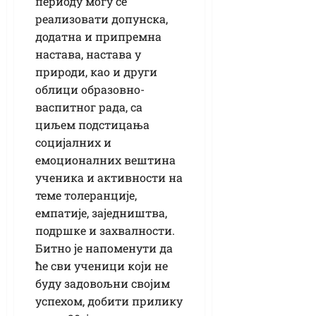
периоду могу се
реализовати допунска,
додатна и припремна
настава, настава у
природи, као и други
облици образовно-
васпитног рада, са
циљем подстицања
социјалних и
емоционалних вештина
ученика и активности на
теме толеранције,
емпатије, заједништва,
подршке и захвалности.
Битно је напоменути да
ће сви ученици који не
буду задовољни својим
успехом, добити прилику