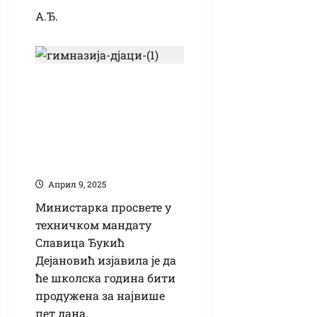
А.Ђ.
Школска година
биће продужена за
највише пет дана,
мале матуре ће
бити
Април 9, 2025
Министарка просвете у
техничком мандату
Славица Ђукић
Дејановић изјавила је да
ће школска година бити
продужена за највише
пет дана.