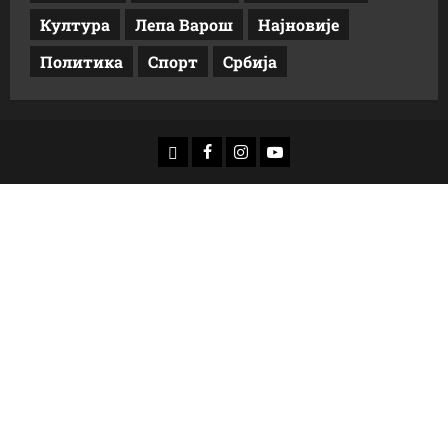
Култура
Лепа Варош
Најновије
Политика
Спорт
Србија
доwнлоад
Фацебоок
Инстаграм
Yоутубе