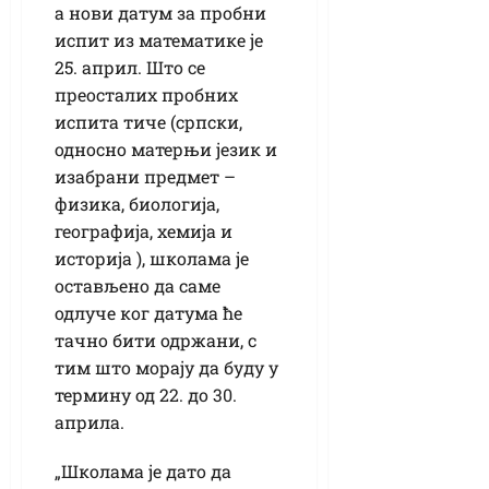
а нови датум за пробни
испит из математике је
25. април. Што се
преосталих пробних
испита тиче (српски,
односно матерњи језик и
изабрани предмет –
физика, биологија,
географија, хемија и
историја ), школама је
остављено да саме
одлуче ког датума ће
тачно бити одржани, с
тим што морају да буду у
термину од 22. до 30.
априла.
„Школама је дато да