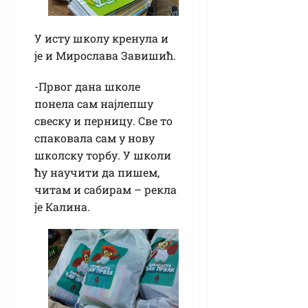
У исту школу кренула и
је и Мирослава Завишић.
-Првог дана школе
понела сам најлепшу
свеску и перницу. Све то
спаковала сам у нову
школску торбу. У школи
ћу научити да пишем,
читам и сабирам – рекла
је Калина.