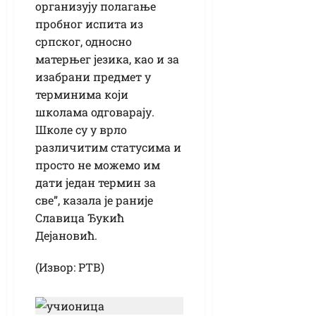
организују полагање
пробног испита из
српског, односно
матерњег језика, као и за
изабрани предмет у
терминима који
школама одговарају.
Школе су у врло
различитим статусима и
просто не можемо им
дати један термин за
све”, казала је раније
Славица Ђукић
Дејановић.
(Извор: РТВ)