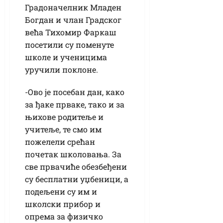
Градоначелник Младен
Богдан и члан Градског
већа Тихомир Фаркаш
посетили су поменуте
школе и ученицима
уручили поклоне.
-Ово је посебан дан, како
за ђаке прваке, тако и за
њихове родитеље и
учитеље, те смо им
пожелели срећан
почетак школовања. За
све првачиће обезбеђени
су бесплатни уџбеници, а
подељени су им и
школски прибор и
опрема за физичко