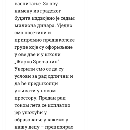
васпитање. За ову
намену из градског
буџета издвојено је седам
милиона динара. Уједно
смо посетили и
припремно предшколске
групе које су оформљене
у ове две и у школи
„Жарко Зрењанин“.
Уверили смо се да су
услови за рад одлични и
да ће предшколци
уживати у новом
простору. Предан рад
током лета се исплатио
јер улажући у
образовање улажемо у
нашу децу – прецизирао