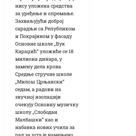
нису уложена средства
за уређење и опремање.
Захваљујући доброј
сарадњи са Републиком
и Покрајином у фасаду
Основне школе „Вук
Караџић“ уложиће се 18
милиона динара, у
замену дела крова
Средње стручне школе
„Милош Црњански“
седам, а радови на
звучној изолацији
очекују Основну музичку
школу „Слободан
Малбашки“ као и
набавка нових учила за
рад за шта је намењено