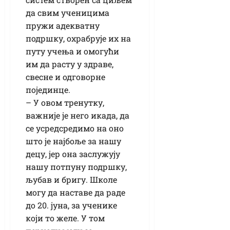
да свим ученицима
пружи адекватну
подршку, охрабрује их на
путу учења и омогући
им да расту у здраве,
свесне и одговорне
појединце.
– У овом тренутку,
важније је него икада, да
се усредсредимо на оно
што је најбоље за нашу
децу, јер она заслужују
нашу потпуну подршку,
љубав и бригу. Школе
могу да наставе да раде
до 20. јуна, за ученике
који то желе. У том