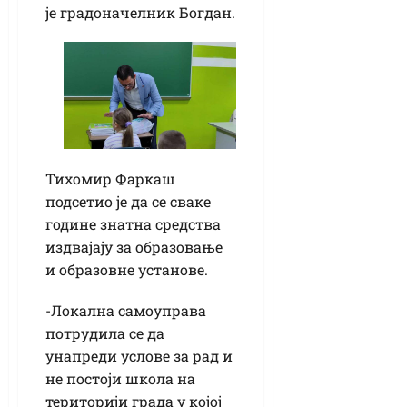
је градоначелник Богдан.
Тихомир Фаркаш
подсетио је да се сваке
године знатна средства
издвајају за образовање
и образовне установе.
-Локална самоуправа
потрудила се да
унапреди услове за рад и
не постоји школа на
територији града у којој