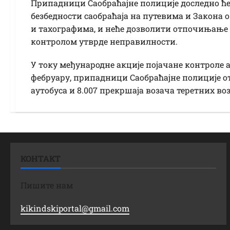
Припадници Саобраћајне полиције доследно ћ
безбедности саобраћаја на путевима и Закона 
и тахографима, и неће дозволити отпочињање о
контролом утврде неправилности.
У току међународне акције појачане контроле а
фебруару, припадници Саобраћајне полиције о
аутобуса и 8.007 прекршаја возача теретних во
КОНТАКТ
Пишите нам
kikindskiportal@gmail.com