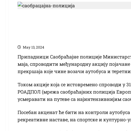
Акција саобраћајне 
контрола аутобуса и
Маy 13, 2024
Припадници Саобраћајне полиције Министарств
маја, спроводити међународну акцију појачане
прекршаја које чине возачи аутобуса и теретни
Током акције која се истовремено спроводи у 3
РОАДПОЛ (мрежа саобраћајних полиција Европе
усмеравати на путеве са најинтензивнијим сао
Посебан акценат ће бити на контроли аутобуса к
рекреативне наставе, на спортске и културно-