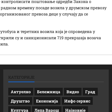
е контролисати поштовање одредби Закона о
о радном времену посаде возила у друмском превозу
рганизованог превоза деце у случају да се
утобуса и теретних возила која је спроведена у
ткрили су и санкционисали 719 прекршаја возача
зила.
КАТЕГОРИЈЕ
Актуелно
Бележница
Видео
Град
Друштво
Економија
Инфо сервис
Култура
Лепа Варош
Најновије