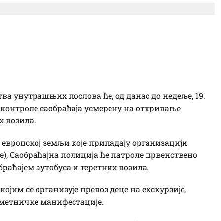
полиције – појачана
 теретних возила
а унутрашњих послова ће, од данас до недеље, 19.
 контроле саобраћаја усмерену на откривање
х возила.
1 европској земљи које припадају организацији
), Саобраћајна полиција ће патроле првенствено
браћајем аутобуса и теретних возила.
ојим се организује превоз деце на екскурзије,
уметничке манифестације.