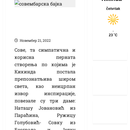
„Совембарска бајка“
за малу и велику
децу
Новембер 21, 2022
Сове, та симпатична и
корисна перната
створења по којима је
Кикинда постала
препознатљива широм
света, као неицрпан
извор инспирације,
повезале су три даме:
Наташу Јовановић из
Параћина, Ружицу
Голубовић- Совку из
Београда и Јелку