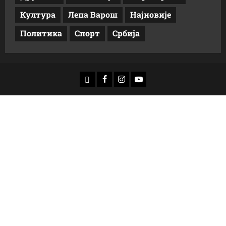
Култура
Лепа Варош
Најновије
Политика
Спорт
Србија
доwнлоад
Фацебоок
Инстаграм
Yоутубе