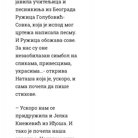
јавила учитељица и
песникиња из Београда
Ружица Голубовић-
Совка, која је испод мог
цртежа написала песму.
И Ружица обожава сове.
За нас су оне
незаобилазан симбол на
сликама, привесцима,
украсима…- открива
Наташа која је, ускоро, и
сама почела да пише
стихове.
– Ускоро нам се
придружила и Јелка
Кнежевић из Иђоша. И
тако је почела наша