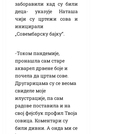
заборавили кад су били
деца- указује Наташа
чији су цртежи сова и
иницирали
„Совембарску бајку“.
-Током пандемије,
пронашла сам старе
акварел дрвене боје и
почела да цртам сове.
Другарицама су се веома
свиделе моје
илустрације, па сам
радове поставила и на
свој фејсбук профил Твоја
совица. Коментари су
били дивни. А онда ми се