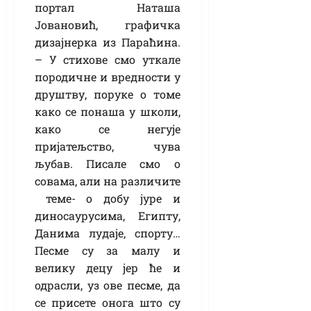
портал Наташа
Јовановић, графичка
дизајнерка из Параћина.
– У стихове смо уткале
породичне и вредности у
друштву, поруке о томе
како се понаша у школи,
како се негује
пријатељство, чува
љубав. Писале смо о
совама, али на различите
теме- о добу јуре и
диносаурусима, Египту,
Данима лудаје, спорту…
Песме су за малу и
велику децу јер ће и
одрасли, уз ове песме, да
се присете онога што су