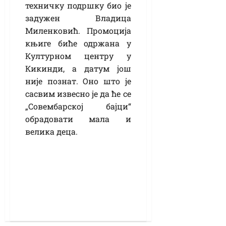
техничку подршку био је
задужен Владица
Миленковић. Промоција
књиге биће одржана у
Културном центру у
Кикинди, а датум још
није познат. Оно што је
сасвим извесно је да ће се
„Совембарској бајци“
обрадовати мала и
велика деца.