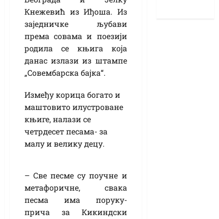
Кнежевић из Иђоша. Из
заједничке љубави
према совама и поезији
родила се књига која
данас излази из штампе
„Совембарска бајка“.
Између корица богато и
маштовито илустроване
књиге, налази се
четрдесет песама- за
малу и велику децу.
– Све песме су поучне и
метафоричне, свака
песма има поруку-
прича за Кикиндски