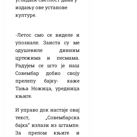
издању ове установе
културе.
-Летос смо се виделе и
упознале. Заиста су ме
одушевиле дивним
цртежима и песмама.
Радујем се што је наш
Совембар добио своју
прелепу бајку- каже
Тања Ножица, уредница
књиге.
И управо док настаје овај
текст, „Совембарска
бајка“ излази из штампе.
За прелом књиге и