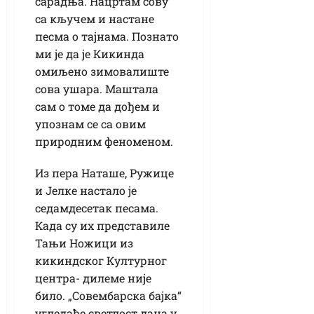
сарадња. Нацртам сову
са кључем и настане
песма о тајнама. Познато
ми је да је Кикинда
омиљено зимовалиште
сова ушара. Маштала
сам о томе да дођем и
упознам се са овим
природним феноменом.
Из пера Наташе, Ружице
и Јелке настало је
седамдесетак песама.
Када су их представиле
Тањи Ножици из
кикиндског Културног
центра- дилеме није
било. „Совембарска бајка“
угледаће светлост дана у